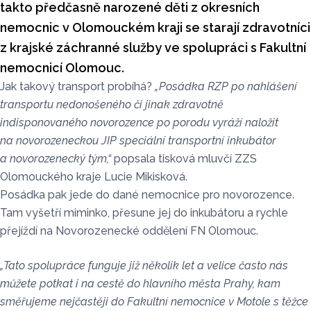
takto předčasně narozené děti z okresních
nemocnic v Olomouckém kraji se starají zdravotníci
z krajské záchranné služby ve spolupráci s Fakultní
nemocnicí Olomouc.
Jak takový transport probíhá?
„Posádka RZP po nahlášení
transportu nedonošeného či jinak zdravotně
indisponovaného novorozence po porodu vyráží naložit
na novorozeneckou JIP speciální transportní inkubátor
a novorozenecký tým,“
popsala tisková mluvčí ZZS
Olomouckého kraje Lucie Mikisková.
Posádka pak jede do dané nemocnice pro novorozence.
Tam vyšetří miminko, přesune jej do inkubátoru a rychle
přejíždí na Novorozenecké oddělení FN Olomouc.
„Tato spolupráce funguje již několik let a velice často nás
můžete potkat i na cestě do hlavního města Prahy, kam
směřujeme nejčastěji do Fakultní nemocnice v Motole s těžce