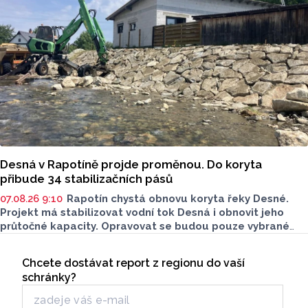
Desná v Rapotíně projde proměnou. Do koryta
přibude 34 stabilizačních pásů
07.08.26 9:10
Rapotín chystá obnovu koryta řeky Desné.
Projekt má stabilizovat vodní tok Desná i obnovit jeho
průtočné kapacity. Opravovat se budou pouze vybrané
úseky koryta. Samotná stavba bude rozdělená do šesti
Seriály
samostatných stavebních projektů.
Chcete dostávat report z regionu do vaší
Odběr newsletteru
schránky?