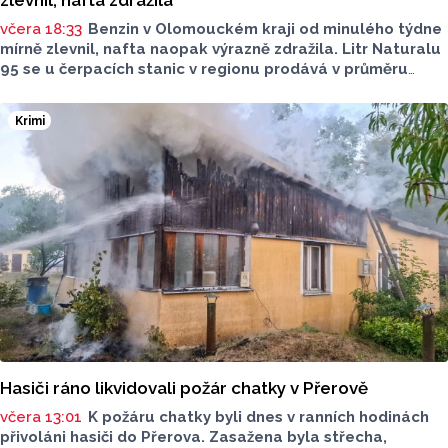
zlevnil, nafta zdražila
včera 18:33
Benzin v Olomouckém kraji od minulého týdne
mírně zlevnil, nafta naopak výrazně zdražila. Litr Naturalu
95 se u čerpacích stanic v regionu prodává v průměru
za 42,27 koruny, před týdnem byl o deset haléřů dražší.
O 84 haléřů zdražila nafta, za litr teď řidiči dají průměrně
Krimi
44,84 koruny. Podle údajů společnosti CCS, která ceny
sleduje, je benzin v současnosti o 7,73 koruny dražší než
před rokem, za naftu tehdy motoristé platili o 11,31
koruny méně.
Hasiči ráno likvidovali požár chatky v Přerově
včera 13:01
K požáru chatky byli dnes v ranních hodinách
přivoláni hasiči do Přerova. Zasažena byla střecha,