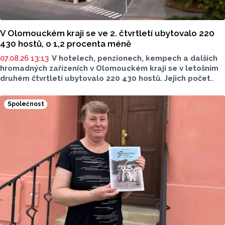
V Olomouckém kraji se ve 2. čtvrtletí ubytovalo 220
430 hostů, o 1,2 procenta méně
07.08.26 13:13
V hotelech, penzionech, kempech a dalších
hromadných zařízeních v Olomouckém kraji se v letošním
druhém čtvrtletí ubytovalo 220 430 hostů. Jejich počet
meziročně klesl o 1,2 procenta. Podle statistik však
přibylo ubytovaných cizinců, kterých bylo 45 548,
Společnost
meziročně o 9,1 procenta více. Naopak domácích hostů
v regionu ubylo, kraj v tomto období navštívilo 174 882
turistů, což bylo meziročně o 3,6 procenta méně. Celkový
počet přenocování v kraji klesl o 4,7 procenta. Údaje
dnes zveřejnil Český statistický úřad (ČSÚ).