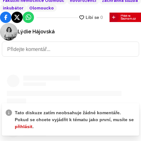
Fakultní nemocnice Olomouc
novorozenci
záchranná služba
inkubátor
Olomoucko
Facebook
Platforma X
WhatsApp
Lýdie Hájovská