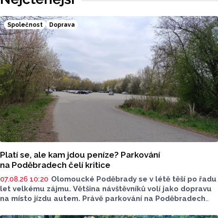
Společnost
Doprava
Platí se, ale kam jdou peníze? Parkování
na Poděbradech čelí kritice
07.08.26 10:20
Olomoucké Poděbrady se v létě těší po řadu
let velkému zájmu. Většina návštěvníků volí jako dopravu
na místo jízdu autem. Právě parkování na Poděbradech
je mnoho let tématem, které mezi veřejností rezonuje.
Na konci června vznikla na Facebooku stránka s názvem