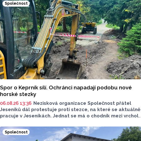
Společnost
Poděbrady bez závor a nelegálního parkovného, která
upozorňuje na nevyhovujcí situaci s parkováním
u oblíbeného olomouckého letoviska. Za iniciativou stojí
zastupitel města Olomouce, na jeho přání nebudeme
uvádět jeho identitu.
Spor o Keprník sílí. Ochránci napadají podobu nové
horské stezky
06.08.26 13:36
Nezisková organizace Společnost přátel
Jeseníků dál protestuje proti stezce, na které se aktuálně
pracuje v Jeseníkách. Jednat se má o chodník mezi vrcholy
Šerák a Keprník, které turisté hojně vyhledávají. Stavbou
chodníku se podle odborníků příroda jen poškodí, chodník
Společnost
mezi vrcholy podle nich není nutný.