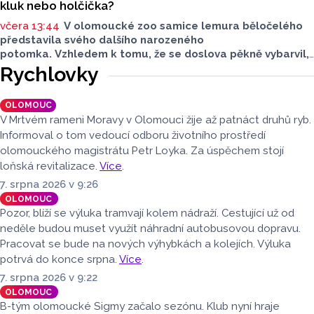
kluk nebo holčička?
včera 13:44
V olomoucké zoo samice lemura běločelého
představila svého dalšího narozeného
potomka. Vzhledem k tomu, že se doslova pěkně vybarvil,
je téměř jisté, že se jedná o samce. Samice totiž bývají
Rychlovky
hnědé, případně hnědošedé, zato samci se pyšní bílým
zbarvením hlavy.
OLOMOUC
V Mrtvém rameni Moravy v Olomouci žije až patnáct druhů ryb.
Informoval o tom vedoucí odboru životního prostředí
olomouckého magistrátu Petr Loyka. Za úspěchem stojí
loňská revitalizace.
Více
.
7. srpna 2026 v 9:26
OLOMOUC
Pozor, blíží se výluka tramvají kolem nádraží. Cestující už od
neděle budou muset využít náhradní autobusovou dopravu.
Pracovat se bude na nových výhybkách a kolejích. Výluka
potrvá do konce srpna.
Více
.
7. srpna 2026 v 9:22
OLOMOUC
B-tým olomoucké Sigmy začalo sezónu. Klub nyní hraje