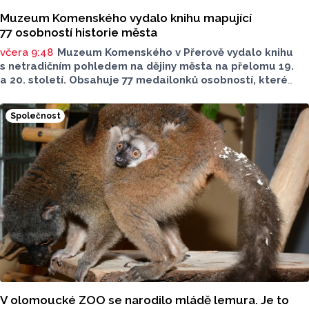
Muzeum Komenského vydalo knihu mapující
77 osobností historie města
včera 9:48
Muzeum Komenského v Přerově vydalo knihu
s netradičním pohledem na dějiny města na přelomu 19.
a 20. století. Obsahuje 77 medailonků osobností, které
se na jeho rozvoji významně podílely. Jejich životní příběhy
jsou doplněny dobovými snímky. Podle autorky publikace
Společnost
Šárky Krákorové Pajůrkové tomu předcházelo 13 let
pátrání po jejich osudech. Kniha vychází u příležitosti
letošního 770. výročí povýšení Přerova na královské město,
sdělila ČTK mluvčí radnice Lenka Chalupová.
V olomoucké ZOO se narodilo mládě lemura. Je to