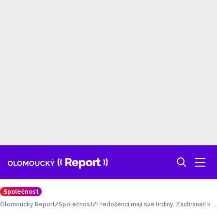
Společnost
Olomoucký Report
Společnost
I nedošenci mají své hrdiny. Záchranáři k p
řevozu využívají transportní inkubátor