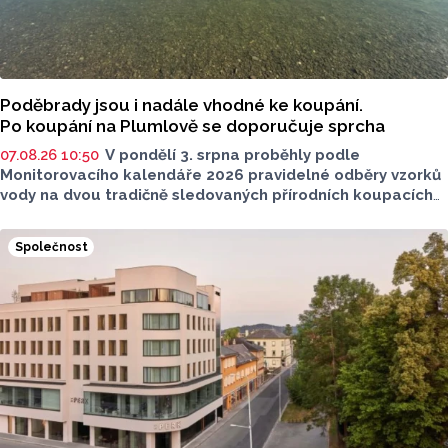
Poděbrady jsou i nadále vhodné ke koupání.
Po koupání na Plumlově se doporučuje sprcha
07.08.26 10:50
V pondělí 3. srpna proběhly podle
Monitorovacího kalendáře 2026 pravidelné odběry vzorků
vody na dvou tradičně sledovaných přírodních koupacích
lokalitách v Olomouckém kraji – ve Vodní nádrži Plumlov
(VN Plumlov) a v Koupací oblasti Poděbrady (KO
Společnost
Poděbrady). Monitoring byl proveden Krajskou
hygienickou stanicí Olomouckého kraje (KHS)
ve spolupráci se Zdravotním ústavem se sídlem v Ostravě,
Centrem hygienických laboratoří v Olomouci.