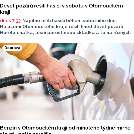
Devět požárů řešili hasiči v sobotu v Olomouckém
kraji
dnes 7:33
Napilno měli hasiči během sobotního dne.
Na území Olomouckého kraje řešili hned devět požárů.
Hořela chatka, lesní porost nebo skládka a to na různých
místech kraje.
Doprava
Benzin v Olomouckém kraji od minulého týdne mírně