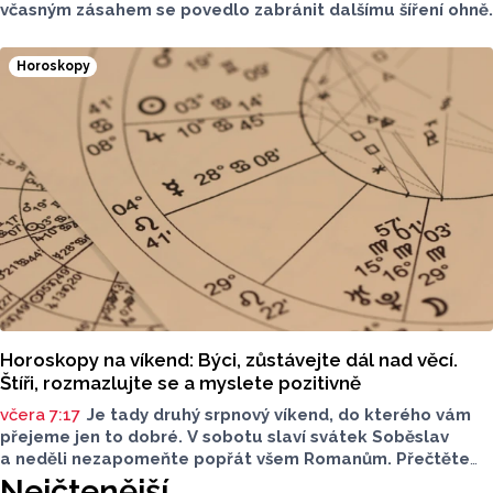
včasným zásahem se povedlo zabránit dalšímu šíření ohně.
Horoskopy
Horoskopy na víkend: Býci, zůstávejte dál nad věcí.
Štíři, rozmazlujte se a myslete pozitivně
včera 7:17
Je tady druhý srpnový víkend, do kterého vám
přejeme jen to dobré. V sobotu slaví svátek Soběslav
a neděli nezapomeňte popřát všem Romanům. Přečtěte
si svůj horoskop a mějte pěkný víkend.
Nejčtenější