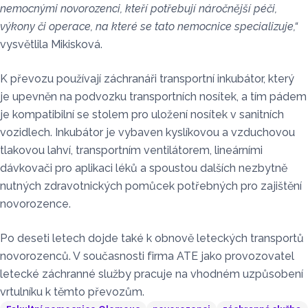
nemocnými novorozenci, kteří potřebují náročnější péči,
výkony či operace, na které se tato nemocnice specializuje,“
vysvětlila Mikisková.
K převozu používají záchranáři transportní inkubátor, který
je upevněn na podvozku transportních nosítek, a tím pádem
je kompatibilní se stolem pro uložení nosítek v sanitních
vozidlech. Inkubátor je vybaven kyslíkovou a vzduchovou
tlakovou lahví, transportním ventilátorem, lineárními
dávkovači pro aplikaci léků a spoustou dalších nezbytně
nutných zdravotnických pomůcek potřebných pro zajištění
novorozence.
Po deseti letech dojde také k obnově leteckých transportů
novorozenců. V současnosti firma ATE jako provozovatel
letecké záchranné služby pracuje na vhodném uzpůsobení
vrtulníku k těmto převozům.