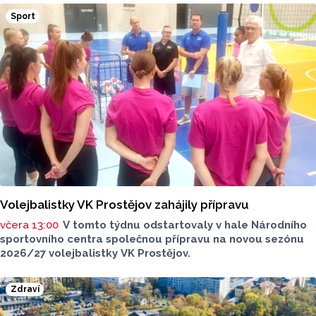
v Přerově, která má nominaci v kategorii: Významný počin
Sport
v ochraně životního prostředí - právnická osoba.
Volejbalistky VK Prostějov zahájily přípravu
včera 13:00
V tomto týdnu odstartovaly v hale Národního
sportovního centra společnou přípravu na novou sezónu
2026/27 volejbalistky VK Prostějov.
Zdraví