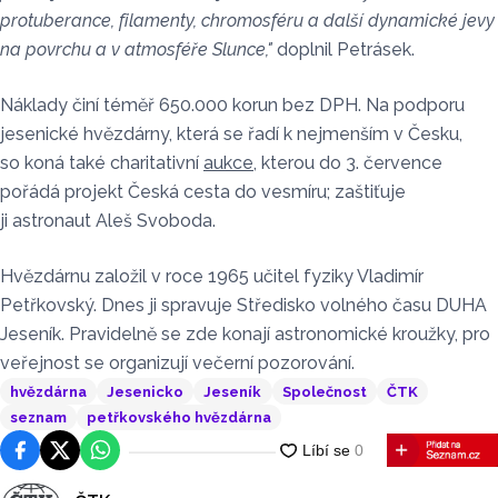
protuberance, filamenty, chromosféru a další dynamické jevy
na povrchu a v atmosféře Slunce,"
doplnil Petrásek.
Náklady činí téměř 650.000 korun bez DPH. Na podporu
jesenické hvězdárny, která se řadí k nejmenším v Česku,
so koná také charitativní
aukce
, kterou do 3. července
pořádá projekt Česká cesta do vesmíru; zaštiťuje
ji astronaut Aleš Svoboda.
Hvězdárnu založil v roce 1965 učitel fyziky Vladimír
Petřkovský. Dnes ji spravuje Středisko volného času DUHA
Jeseník. Pravidelně se zde konají astronomické kroužky, pro
veřejnost se organizují večerní pozorování.
hvězdárna
Jesenicko
Jeseník
Společnost
ČTK
seznam
petřkovského hvězdárna
Facebook
Platforma X
WhatsApp