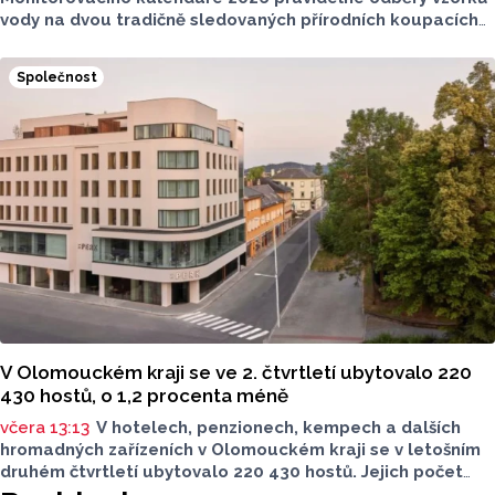
vody na dvou tradičně sledovaných přírodních koupacích
lokalitách v Olomouckém kraji – ve Vodní nádrži Plumlov
(VN Plumlov) a v Koupací oblasti Poděbrady (KO
Společnost
Poděbrady). Monitoring byl proveden Krajskou
hygienickou stanicí Olomouckého kraje (KHS)
ve spolupráci se Zdravotním ústavem se sídlem v Ostravě,
Centrem hygienických laboratoří v Olomouci.
V Olomouckém kraji se ve 2. čtvrtletí ubytovalo 220
430 hostů, o 1,2 procenta méně
včera 13:13
V hotelech, penzionech, kempech a dalších
hromadných zařízeních v Olomouckém kraji se v letošním
druhém čtvrtletí ubytovalo 220 430 hostů. Jejich počet
meziročně klesl o 1,2 procenta. Podle statistik však