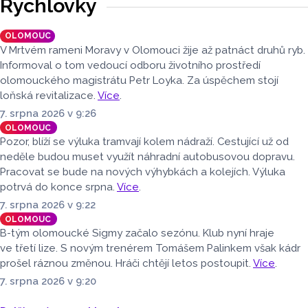
Rychlovky
přibylo ubytovaných cizinců, kterých bylo 45 548,
meziročně o 9,1 procenta více. Naopak domácích hostů
OLOMOUC
v regionu ubylo, kraj v tomto období navštívilo 174 882
V Mrtvém rameni Moravy v Olomouci žije až patnáct druhů ryb.
turistů, což bylo meziročně o 3,6 procenta méně. Celkový
Informoval o tom vedoucí odboru životního prostředí
počet přenocování v kraji klesl o 4,7 procenta. Údaje
olomouckého magistrátu Petr Loyka. Za úspěchem stojí
dnes zveřejnil Český statistický úřad (ČSÚ).
loňská revitalizace.
Více
.
7. srpna 2026 v 9:26
OLOMOUC
Pozor, blíží se výluka tramvají kolem nádraží. Cestující už od
neděle budou muset využít náhradní autobusovou dopravu.
Pracovat se bude na nových výhybkách a kolejích. Výluka
potrvá do konce srpna.
Více
.
7. srpna 2026 v 9:22
OLOMOUC
B-tým olomoucké Sigmy začalo sezónu. Klub nyní hraje
ve třetí lize. S novým trenérem Tomášem Palinkem však kádr
prošel ráznou změnou. Hráči chtějí letos postoupit.
Více
.
7. srpna 2026 v 9:20