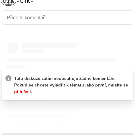
- ČTK -