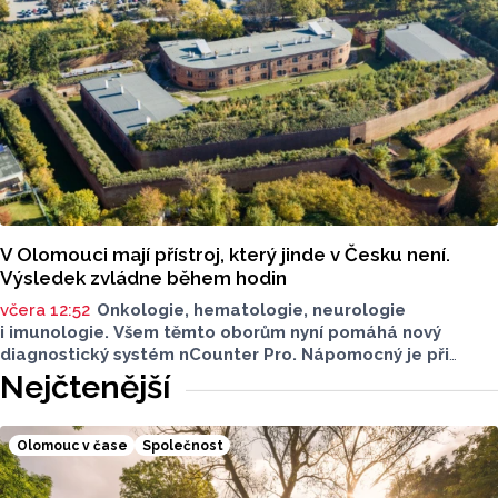
V Olomouci mají přístroj, který jinde v Česku není.
Výsledek zvládne během hodin
včera 12:52
Onkologie, hematologie, neurologie
i imunologie. Všem těmto oborům nyní pomáhá nový
diagnostický systém nCounter Pro. Nápomocný je při
správném určení příčin obtíží i v přesném a včasném
Nejčtenější
nasazení účinné léčby.
Olomouc v čase
Společnost