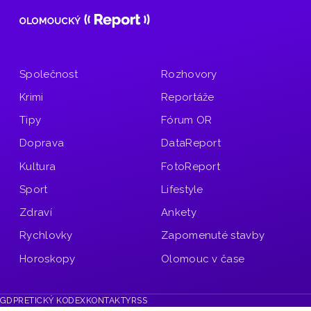
Společnost
Rozhovory
Krimi
Reportáže
Tipy
Fórum OR
Doprava
DataReport
Kultura
FotoReport
Sport
Lifestyle
Zdraví
Ankety
Rychlovky
Zapomenuté stavby
Horoskopy
Olomouc v čase
GDPR
ETICKÝ KODEX
KONTAKTY
RSS