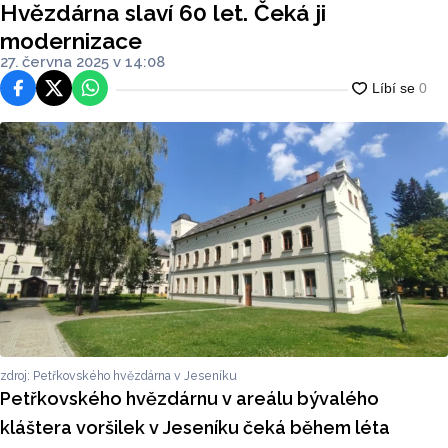
Hvězdárna slaví 60 let. Čeká ji
modernizace
27. června 2025 v 14:08
Facebook
Platforma X
WhatsApp
zdroj: Petřkovského hvězdárna v Jeseníku
Petřkovského hvězdárnu v areálu bývalého
kláštera voršilek v Jeseníku čeká během léta