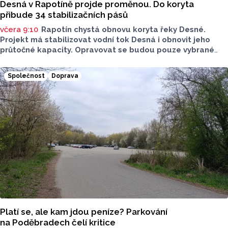
Desná v Rapotíně projde proměnou. Do koryta
přibude 34 stabilizačních pásů
včera 9:10
Rapotín chystá obnovu koryta řeky Desné.
Projekt má stabilizovat vodní tok Desná i obnovit jeho
průtočné kapacity. Opravovat se budou pouze vybrané
úseky koryta. Samotná stavba bude rozdělená do šesti
samostatných stavebních projektů.
Společnost
Doprava
Platí se, ale kam jdou peníze? Parkování
na Poděbradech čelí kritice