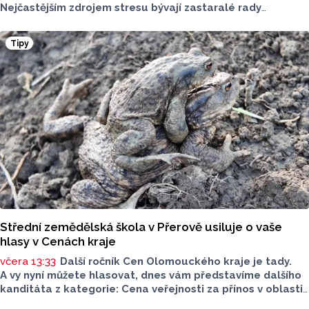
Nejčastějším zdrojem stresu bývají zastaralé rady
o nutnosti radikálního omezování jídelníčku, vyhýbání
se nadýmavým potravinám nebo preventivnímu vyřazování
Tipy
alergenů. Mýty o stravě při kojení boří laktační poradkyně
z Jeseníku.
Střední zemědělská škola v Přerově usiluje o vaše
hlasy v Cenách kraje
včera 13:33
Další ročník Cen Olomouckého kraje je tady.
A vy nyní můžete hlasovat, dnes vám představíme dalšího
kanditáta z kategorie: Cena veřejnosti za přínos v oblasti
životního prostředí. Toto je Střední zemědělská škola