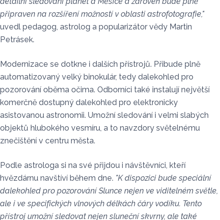
detailní sledování planet a Měsíce a zároveň bude plně
připraven na rozšíření možností v oblasti astrofotografie,"
uvedl pedagog, astrolog a popularizátor vědy Martin
Petrásek.
Modernizace se dotkne i dalších přístrojů. Přibude plně
automatizovaný velký binokulár, tedy dalekohled pro
pozorování oběma očima. Odborníci také instalují největší
komerčně dostupný dalekohled pro elektronicky
asistovanou astronomii. Umožní sledování i velmi slabých
objektů hlubokého vesmíru, a to navzdory světelnému
znečištění v centru města.
Podle astrologa si na své přijdou i návštěvníci, kteří
hvězdárnu navštíví během dne.
"K dispozici bude speciální
dalekohled pro pozorování Slunce nejen ve viditelném světle,
ale i ve specifických vlnových délkách čáry vodíku. Tento
přístroj umožní sledovat nejen sluneční skvrny, ale také