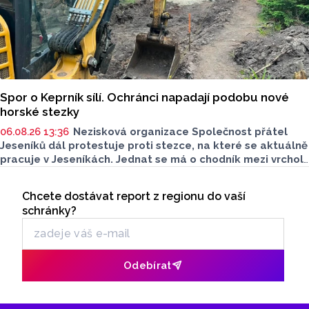
Spor o Keprník sílí. Ochránci napadají podobu nové
horské stezky
06.08.26 13:36
Nezisková organizace Společnost přátel
Jeseníků dál protestuje proti stezce, na které se aktuálně
pracuje v Jeseníkách. Jednat se má o chodník mezi vrcholy
Šerák a Keprník, které turisté hojně vyhledávají. Stavbou
Seriály
chodníku se podle odborníků příroda jen poškodí, chodník
Chcete dostávat report z regionu do vaší
Odběr newsletteru
mezi vrcholy podle nich není nutný.
schránky?
Odebírat