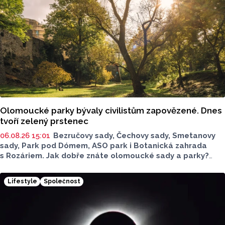
Olomoucké parky bývaly civilistům zapovězené. Dnes
tvoří zelený prstenec
06.08.26 15:01
Bezručovy sady, Čechovy sady, Smetanovy
sady, Park pod Dómem, ASO park i Botanická zahrada
s Rozáriem. Jak dobře znáte olomoucké sady a parky?
Dnes se v nich běžně procházíme a kocháme se krásami,
které v nich jsou. Vždy tomu tak ale nebylo.
Lifestyle
Společnost