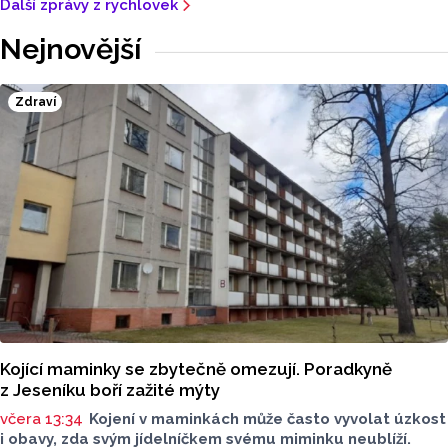
Další zprávy z rychlovek
Nejnovější
Zdraví
Kojící maminky se zbytečně omezují. Poradkyně
z Jeseníku boří zažité mýty
včera 13:34
Kojení v maminkách může často vyvolat úzkost
i obavy, zda svým jídelníčkem svému miminku neublíží.