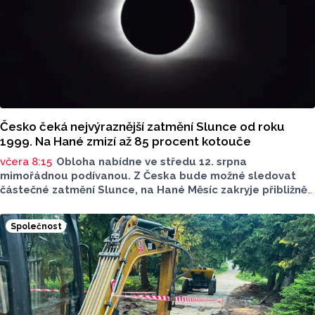
Česko čeká nejvýraznější zatmění Slunce od roku
1999. Na Hané zmizí až 85 procent kotouče
včera 8:15
Obloha nabídne ve středu 12. srpna
mimořádnou podívanou. Z Česka bude možné sledovat
částečné zatmění Slunce, na Hané Měsíc zakryje přibližně
80 až 85 procent slunečního kotouče. Podle olomouckého
hvězdáře Michala půjde o nejvýraznější zatmění Slunce
Společnost
pozorovatelné z Česka od roku 1999. Důležité ale bude
najít vhodné místo a především chránit zrak. Více povědel
v rozhovoru Radia Haná s Lukášem Kobzou.