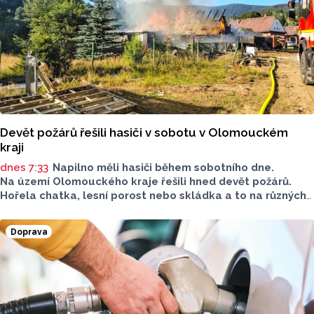
Devět požárů řešili hasiči v sobotu v Olomouckém
kraji
dnes 7:33
Napilno měli hasiči během sobotního dne.
Na území Olomouckého kraje řešili hned devět požárů.
Hořela chatka, lesní porost nebo skládka a to na různých
místech kraje.
Doprava