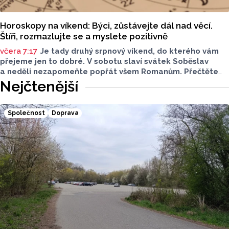
Horoskopy na víkend: Býci, zůstávejte dál nad věcí.
Štíři, rozmazlujte se a myslete pozitivně
včera 7:17
Je tady druhý srpnový víkend, do kterého vám
přejeme jen to dobré. V sobotu slaví svátek Soběslav
a neděli nezapomeňte popřát všem Romanům. Přečtěte
si svůj horoskop a mějte pěkný víkend.
Nejčtenější
Společnost
Doprava