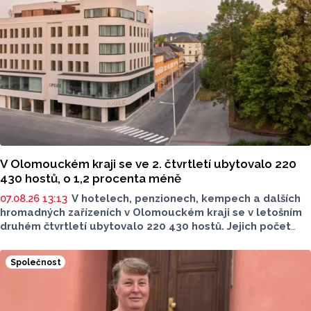
ve spolupráci se Zdravotním ústavem se sídlem v Ostravě,
Centrem hygienických laboratoří v Olomouci.
V Olomouckém kraji se ve 2. čtvrtletí ubytovalo 220
430 hostů, o 1,2 procenta méně
07.08.26 13:13
V hotelech, penzionech, kempech a dalších
hromadných zařízeních v Olomouckém kraji se v letošním
druhém čtvrtletí ubytovalo 220 430 hostů. Jejich počet
meziročně klesl o 1,2 procenta. Podle statistik však
přibylo ubytovaných cizinců, kterých bylo 45 548,
Společnost
meziročně o 9,1 procenta více. Naopak domácích hostů
v regionu ubylo, kraj v tomto období navštívilo 174 882
turistů, což bylo meziročně o 3,6 procenta méně. Celkový
počet přenocování v kraji klesl o 4,7 procenta. Údaje