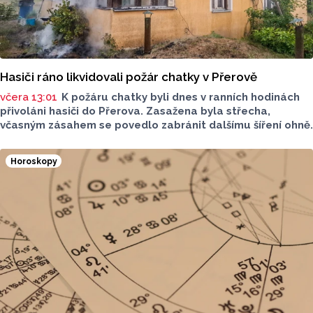
Hasiči ráno likvidovali požár chatky v Přerově
včera 13:01
K požáru chatky byli dnes v ranních hodinách
přivoláni hasiči do Přerova. Zasažena byla střecha,
včasným zásahem se povedlo zabránit dalšímu šíření ohně.
Horoskopy