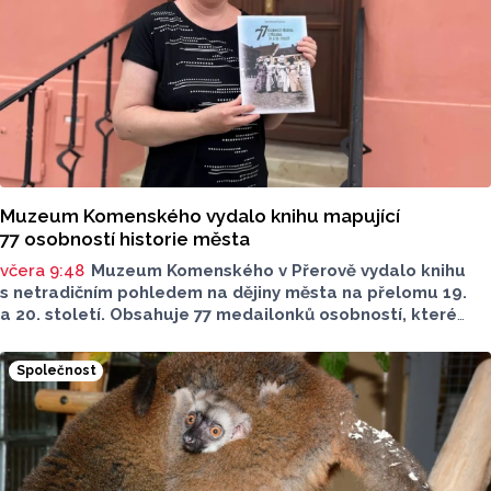
dnes zveřejnil Český statistický úřad (ČSÚ).
Muzeum Komenského vydalo knihu mapující
77 osobností historie města
včera 9:48
Muzeum Komenského v Přerově vydalo knihu
s netradičním pohledem na dějiny města na přelomu 19.
a 20. století. Obsahuje 77 medailonků osobností, které
se na jeho rozvoji významně podílely. Jejich životní příběhy
jsou doplněny dobovými snímky. Podle autorky publikace
Společnost
Šárky Krákorové Pajůrkové tomu předcházelo 13 let
pátrání po jejich osudech. Kniha vychází u příležitosti
letošního 770. výročí povýšení Přerova na královské město,
sdělila ČTK mluvčí radnice Lenka Chalupová.