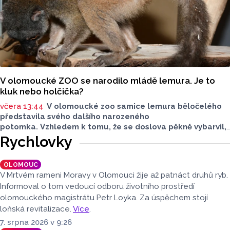
V olomoucké ZOO se narodilo mládě lemura. Je to
kluk nebo holčička?
včera 13:44
V olomoucké zoo samice lemura běločelého
představila svého dalšího narozeného
potomka. Vzhledem k tomu, že se doslova pěkně vybarvil,
je téměř jisté, že se jedná o samce. Samice totiž bývají
Rychlovky
hnědé, případně hnědošedé, zato samci se pyšní bílým
zbarvením hlavy.
OLOMOUC
V Mrtvém rameni Moravy v Olomouci žije až patnáct druhů ryb.
Informoval o tom vedoucí odboru životního prostředí
olomouckého magistrátu Petr Loyka. Za úspěchem stojí
loňská revitalizace.
Více
.
7. srpna 2026 v 9:26