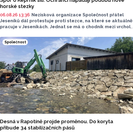
Spor o Keprník sílí. Ochránci napadají podobu nové
horské stezky
06.08.26 13:36
Nezisková organizace Společnost přátel
Jeseníků dál protestuje proti stezce, na které se aktuálně
pracuje v Jeseníkách. Jednat se má o chodník mezi vrcholy
Šerák a Keprník, které turisté hojně vyhledávají. Stavbou
chodníku se podle odborníků příroda jen poškodí, chodník
Společnost
mezi vrcholy podle nich není nutný.
Desná v Rapotíně projde proměnou. Do koryta
přibude 34 stabilizačních pásů