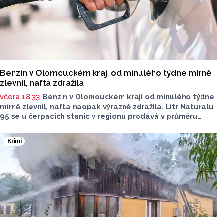
Benzin v Olomouckém kraji od minulého týdne mírně
zlevnil, nafta zdražila
včera 18:33
Benzin v Olomouckém kraji od minulého týdne
mírně zlevnil, nafta naopak výrazně zdražila. Litr Naturalu
95 se u čerpacích stanic v regionu prodává v průměru
za 42,27 koruny, před týdnem byl o deset haléřů dražší.
O 84 haléřů zdražila nafta, za litr teď řidiči dají průměrně
Krimi
44,84 koruny. Podle údajů společnosti CCS, která ceny
sleduje, je benzin v současnosti o 7,73 koruny dražší než
před rokem, za naftu tehdy motoristé platili o 11,31
koruny méně.