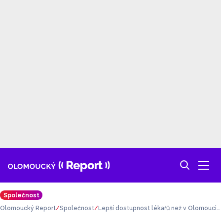
Společnost
Olomoucký Report
Společnost
Lepší dostupnost lékařů než v Olomouci.
Hranice převzaly ocenění za index kvality