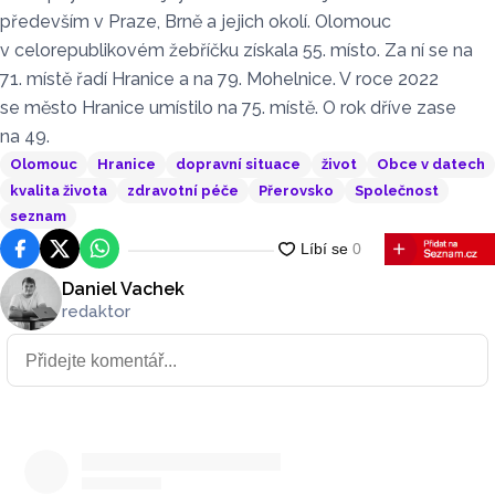
především v Praze, Brně a jejich okolí. Olomouc
v celorepublikovém žebříčku získala 55. místo. Za ní se na
71. místě řadí Hranice a na 79. Mohelnice. V roce 2022
se město Hranice umístilo na 75. místě. O rok dříve zase
na 49.
Olomouc
Hranice
dopravní situace
život
Obce v datech
kvalita života
zdravotní péče
Přerovsko
Společnost
seznam
Facebook
Platforma X
WhatsApp
Daniel Vachek
redaktor