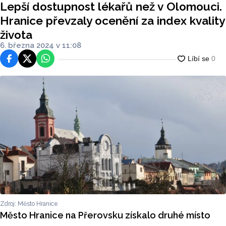
Lepší dostupnost lékařů než v Olomouci.
života
Hranice převzaly ocenění za index kvality
života
6. března 2024 v 11:08
Facebook
Platforma X
WhatsApp
Zdroj: Město Hranice
Město Hranice na Přerovsku získalo druhé místo