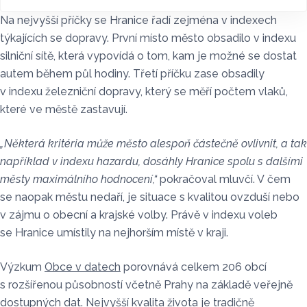
Na nejvyšší příčky se Hranice řadí zejména v indexech
týkajících se dopravy. První místo město obsadilo v indexu
silniční sítě, která vypovídá o tom, kam je možné se dostat
autem během půl hodiny. Třetí příčku zase obsadily
v indexu železniční dopravy, který se měří počtem vlaků,
které ve městě zastavují.
„Některá kritéria může město alespoň částečně ovlivnit, a tak
například v indexu hazardu, dosáhly Hranice spolu s dalšími
městy maximálního hodnocení,“
pokračoval mluvčí. V čem
se naopak městu nedaří, je situace s kvalitou ovzduší nebo
v zájmu o obecní a krajské volby. Právě v indexu voleb
se Hranice umístily na nejhorším místě v kraji.
Výzkum
Obce v datech
porovnává celkem 206 obcí
s rozšířenou působností včetně Prahy na základě veřejně
dostupných dat. Nejvyšší kvalita života je tradičně