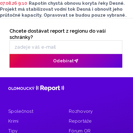
07.08.26 9:10
Rapotín chystá obnovu koryta řeky Desné.
Projekt má stabilizovat vodní tok Desná i obnovit jeho
průtočné kapacity. Opravovat se budou pouze vybrané
úseky koryta. Samotná stavba bude rozdělená do šesti
Seriály
samostatných stavebních projektů.
Chcete dostávat report z regionu do vaší
Odběr newsletteru
schránky?
Odebírat
Společnost
Rozhovory
Krimi
Reportáže
Tipy
Fórum OR