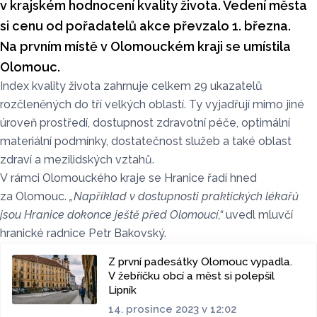
v krajském hodnocení kvality života. Vedení města
si cenu od pořadatelů akce převzalo 1. března.
Na prvním místě v Olomouckém kraji se umístila
Olomouc.
Index kvality života zahrnuje celkem 29 ukazatelů
rozčleněných do tří velkých oblastí. Ty vyjadřují mimo jiné
úroveň prostředí, dostupnost zdravotní péče, optimální
materiální podmínky, dostatečnost služeb a také oblast
zdraví a mezilidských vztahů.
V rámci Olomouckého kraje se Hranice řadí hned
za Olomouc.
„Například v dostupnosti praktických lékařů
jsou Hranice dokonce ještě před Olomoucí,“
uvedl mluvčí
hranické radnice Petr Bakovský.
Z první padesátky Olomouc vypadla.
V žebříčku obcí a měst si polepšil
Lipník
14. prosince 2023 v 12:02