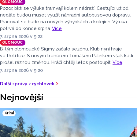
OLOMOUC
Pozor, blíží se výluka tramvají kolem nádraží. Cestující už od
neděle budou muset využít náhradní autobusovou dopravu.
Pracovat se bude na nových výhybkách a kolejích. Výluka
potrvá do konce srpna.
Více
.
7. srpna 2026 v 9:22
OLOMOUC
B-tým olomoucké Sigmy začalo sezónu. Klub nyní hraje
ve třetí lize. S novým trenérem Tomášem Palinkem však kádr
prošel ráznou změnou. Hráči chtějí letos postoupit.
Více
.
7. srpna 2026 v 9:20
Další zprávy z rychlovek
Nejnovější
Krimi