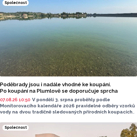
Společnost
Poděbrady jsou i nadále vhodné ke koupání.
Po koupání na Plumlově se doporučuje sprcha
07.08.26 10:50
V pondělí 3. srpna proběhly podle
Monitorovacího kalendáře 2026 pravidelné odběry vzorků
vody na dvou tradičně sledovaných přírodních koupacích
lokalitách v Olomouckém kraji – ve Vodní nádrži Plumlov
(VN Plumlov) a v Koupací oblasti Poděbrady (KO
Společnost
Poděbrady). Monitoring byl proveden Krajskou
hygienickou stanicí Olomouckého kraje (KHS)