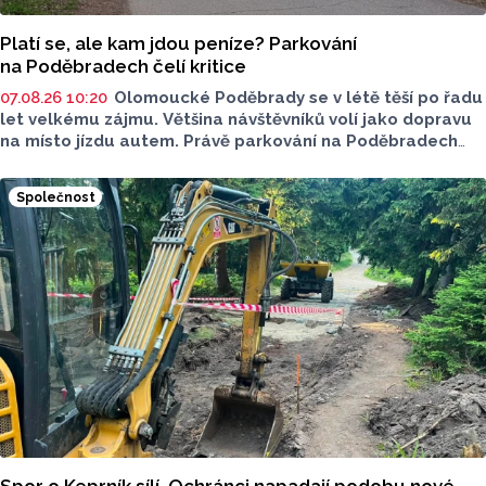
Platí se, ale kam jdou peníze? Parkování
na Poděbradech čelí kritice
07.08.26 10:20
Olomoucké Poděbrady se v létě těší po řadu
let velkému zájmu. Většina návštěvníků volí jako dopravu
na místo jízdu autem. Právě parkování na Poděbradech
je mnoho let tématem, které mezi veřejností rezonuje.
Na konci června vznikla na Facebooku stránka s názvem
Společnost
Poděbrady bez závor a nelegálního parkovného, která
upozorňuje na nevyhovujcí situaci s parkováním
u oblíbeného olomouckého letoviska. Za iniciativou stojí
zastupitel města Olomouce, na jeho přání nebudeme
uvádět jeho identitu.