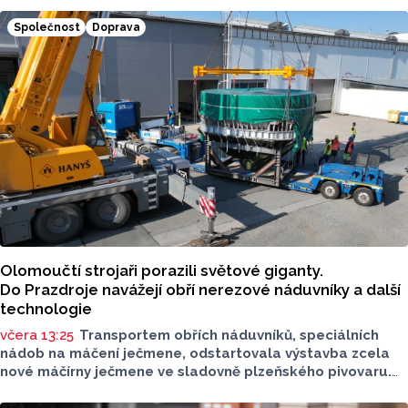
12 kandidátních listin.
Společnost
Doprava
Olomoučtí strojaři porazili světové giganty.
Do Prazdroje navážejí obří nerezové náduvníky a další
technologie
včera 13:25
Transportem obřích náduvníků, speciálních
nádob na máčení ječmene, odstartovala výstavba zcela
nové máčírny ječmene ve sladovně plzeňského pivovaru.
Materiál vyrobila a převezla olomoucká firma PROJECT
MALT, která dokázala v úterý 4. srpna úspěšně převézt