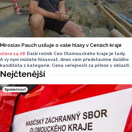
Miroslav Pauch usiluje o vaše hlasy v Cenách kraje
včera 14:08
Další ročník Cen Olomouckého kraje je tady.
A vy nyní můžete hlasovat, dnes vám představíme dalšího
kanditáta z kategorie: Cena veřejnosti za přínos v oblasti
životního prostředí. Toto je Miroslav Pauch, nominován
Nejčtenější
v kategorii: Dlouhodobý přínos v oblasti životního
prostředí.
Společnost