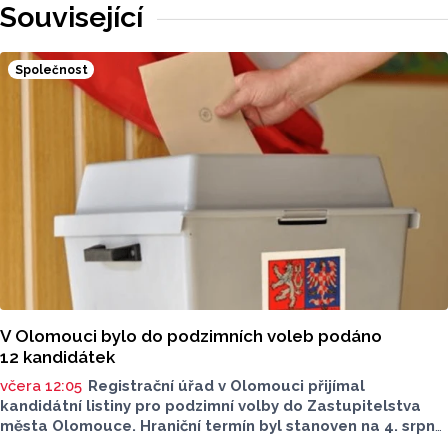
Související
Společnost
V Olomouci bylo do podzimních voleb podáno
12 kandidátek
včera 12:05
Registrační úřad v Olomouci přijímal
kandidátní listiny pro podzimní volby do Zastupitelstva
města Olomouce. Hraniční termín byl stanoven na 4. srpna
do 16 hodin. Do této lhůty bylo podáno celkem