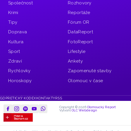
Společnost
Rozhovory
Krimi
Reportáže
Tipy
Fórum OR
Doprava
DataReport
Kultura
FotoReport
Sport
Lifestyle
Zdraví
Ankety
Rychlovky
Zapomenuté stavby
Horoskopy
Olomouc v čase
GDPR
ETICKÝ KODEX
KONTAKTY
RSS
Copyright © 2026
Olomoucký Report
Vytvořil
OLC Webdesign