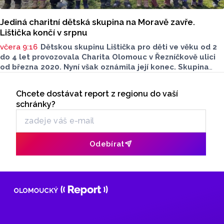
Jediná charitní dětská skupina na Moravě zavře.
Lištička končí v srpnu
včera 9:16
Dětskou skupinu Lištička pro děti ve věku od 2
do 4 let provozovala Charita Olomouc v Řezníčkově ulici
od března 2020. Nyní však oznámila její konec. Skupina
by měla fungovat ještě do konce letošního srpna. Poslední
Seriály
týdny provozu nabídnou příležitost pro malé ohlédnutí
Chcete dostávat report z regionu do vaší
Odběr newsletteru
za šesti dynamickými lety.
schránky?
Odebírat