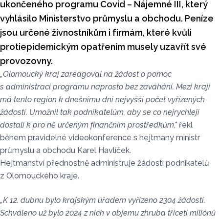
ukončeného programu Covid – Nájemné III, který
vyhlásilo Ministerstvo průmyslu a obchodu. Peníze
jsou určené živnostníkům i firmám, které kvůli
protiepidemickým opatřením musely uzavřít své
provozovny.
„Olomoucký kraj zareagoval na žádost o pomoc
s administrací programu naprosto bez zaváhání. Mezi kraji
má tento region k dnešnímu dni nejvyšší počet vyřízených
žádostí. Umožnil tak podnikatelům, aby se co nejrychleji
dostali k pro ně určeným finančním prostředkům,"
řekl
během pravidelné videokonference s hejtmany ministr
průmyslu a obchodu Karel Havlíček.
Hejtmanství přednostně administruje žádosti podnikatelů
z Olomouckého kraje.
„K 12. dubnu bylo krajským úřadem vyřízeno 2304 žádostí.
Schváleno už bylo 2024 z nich v objemu zhruba třiceti miliónů