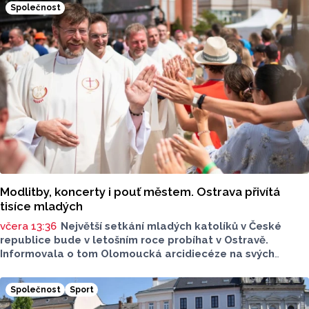
Společnost
z Olomouce v pořadí již čtvrtá masivní vlna přepravy
nadměrných nákladů s
nerezovými náduvníky.
Modlitby, koncerty i pouť městem. Ostrava přivítá
tisíce mladých
včera 13:36
Největší setkání mladých katolíků v České
republice bude v letošním roce probíhat v Ostravě.
Informovala o tom Olomoucká arcidiecéze na svých
webových stránkách. Celostátní setkání mládeže
se uskuteční od úterý 11. srpna až do neděle 16. srpna.
Společnost
Sport
Očekává se přes 3 tisíce návštěvníků.