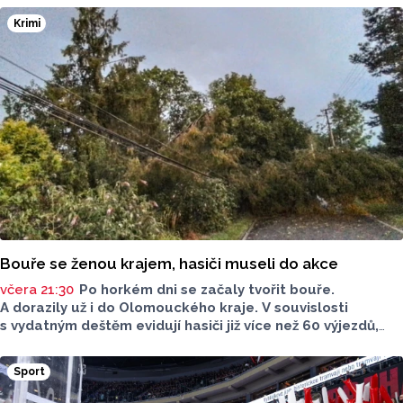
Krimi
Bouře se ženou krajem, hasiči museli do akce
včera 21:30
Po horkém dni se začaly tvořit bouře.
A dorazily už i do Olomouckého kraje. V souvislosti
s vydatným deštěm evidují hasiči již více než 60 výjezdů,
nejvíce na Šumpersku. Hasičský záchranný sbor (HZS)
Olomouckého kraje o tom informoval na sociálních sítích.
Sport