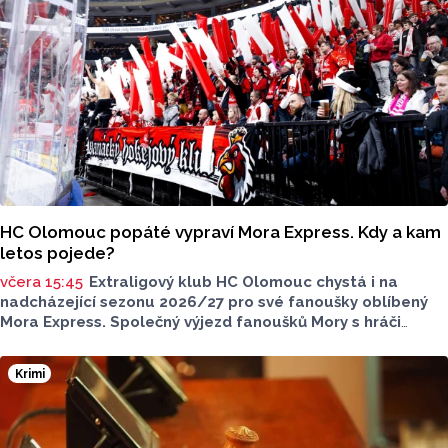
HC Olomouc popáté vypraví Mora Express. Kdy a kam
letos pojede?
včera 15:45
Extraligový klub HC Olomouc chystá i na
nadcházející sezonu 2026/27 pro své fanoušky oblíbený
Mora Express. Společný výjezd fanoušků Mory s hráči
speciální vlakovou soupravou se uskuteční v sobotu 24.
října. Stejně jako roky předtím, tak i letos bude cílovou
Krimi
destinací pražská Libeň, kde kohouti vyzvou v O2 aréně
Spartu Praha.