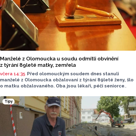
Manželé z Olomoucka u soudu odmítli obvinění
z týrání 89leté matky, zemřela
včera 14:35
Před olomouckým soudem dnes stanuli
manželé z Olomoucka obžalovaní z týrání 89leté ženy, šlo
o matku obžalovaného. Oba jsou lékaři, péči seniorce
na konci života poskytovali v jejím domě nacházejícím
se na společné parcele. Žena zemřela na otok mozku
Tipy
způsobený proleženinami čtvrtého stupně. Po smrti znalci
zjistili, že měla zlomená žebra, obratle i nos. Lékaři
se bránili tím, že zlomeniny mohly vzniknout při resuscitaci
po mrtvici nebo sesunutím z postele. Oba vinu popřeli.