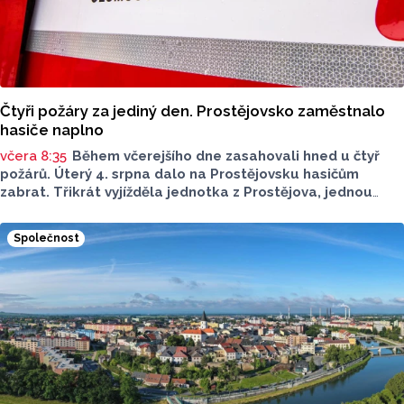
Čtyři požáry za jediný den. Prostějovsko zaměstnalo
hasiče naplno
včera 8:35
Během včerejšího dne zasahovali hned u čtyř
požárů. Úterý 4. srpna dalo na Prostějovsku hasičům
zabrat. Třikrát vyjížděla jednotka z Prostějova, jednou
z Konice. Nápomocní byli i dobrovolní hasiči. Všechny
události se naštěstí obešly bez zranění osob.
Společnost