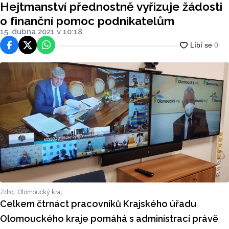
Hejtmanství přednostně vyřizuje žádosti
o finanční pomoc podnikatelům
15. dubna 2021 v 10:18
Facebook
Platforma X
WhatsApp
Zdroj: Olomoucký kraj
Celkem čtrnáct pracovníků Krajského úřadu
Olomouckého kraje pomáhá s administrací právě