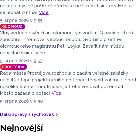
někdo úmyslně poškodil před více než třemi tisíci lety. Mohlo
se jednat o rituál.
Více
.
5. srpna 2026 v 9:55
OLOMOUC
Vlny veder nesvědčí ani olomouckým vodám. O rizicích, která
způsobují, informoval vedoucí odboru životního prostředí
olomouckého magistrátu Petr Loyka. Zavařit nám můžou
například sinice.
Více
.
5. srpna 2026 v 9:53
PROSTĚJOV
Rada města Prostějova rozhodla o zadání veřejné zakázky
na další etapu projektu jižního prstence. Projekt zahrnuje hned
několika elementům, kterým je třeba věnovat pozornost.
Město zažádá o dotaci.
Více
.
5. srpna 2026 v 9:50
Další zprávy z rychlovek
Nejnovější