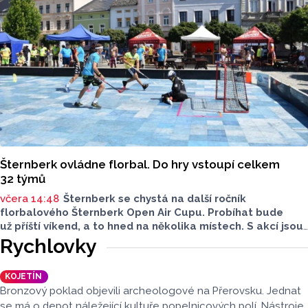
Šternberk ovládne florbal. Do hry vstoupí celkem
32 týmů
včera 14:48
Šternberk se chystá na další ročník
florbalového Šternberk Open Air Cupu. Probíhat bude
už příští víkend, a to hned na několika místech. S akcí jsou
spojené také dopravní uzavírky. Najdete mezi týmy svého
Rychlovky
favorita?
KOJETÍN
Bronzový poklad objevili archeologové na Přerovsku. Jednat
se má o depot náležející kultuře popelnicových polí. Nástroje