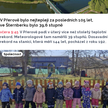
V Přerově bylo nejtepleji za posledních 105 let,
ve Šternberku bylo 39,6 stupně
včera 9:45
V Přerově padl v úterý více než stoletý teplotní
rekord. Meteorologové tam naměřili 39 stupňů. Dosavadní
rekord na stanici, která měří 144 let, pocházel z roku 1921
a činil 38 stupňů Celsia, řekl dnes ČTK Tomáš Ostrožlík
z ostravského pracoviště Českého
Společnost
hydrometeorologického ústavu (ČHMÚ). Téměř stoletý
rekord padl také v Olomouci. Nejvyšší teplota v kraji však
byla dnes naměřena ve Šternberku na Olomoucku a to
39,6 stupňů. Absolutní dosavadní rekordy padly na řadě
dalších stanic Olomouckého kraje.