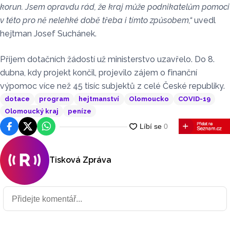
korun. Jsem opravdu rád, že kraj může podnikatelům pomoci
v této pro ně nelehké době třeba i tímto způsobem,“
uvedl
hejtman Josef Suchánek.
Příjem dotačních žádostí už ministerstvo uzavřelo. Do 8.
dubna, kdy projekt končil, projevilo zájem o finanční
výpomoc více než 45 tisíc subjektů z celé České republiky.
dotace
program
hejtmanství
Olomoucko
COVID-19
Olomoucký kraj
peníze
Facebook
Platforma X
WhatsApp
Tisková Zpráva