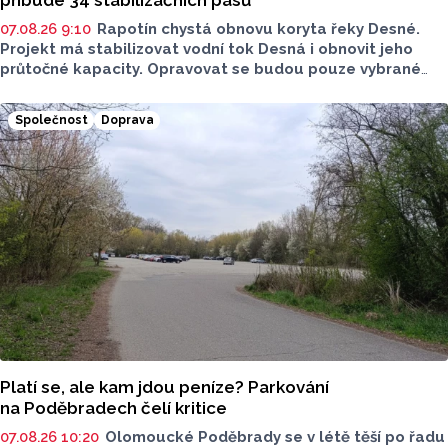
07.08.26 9:10
Rapotín chystá obnovu koryta řeky Desné.
Projekt má stabilizovat vodní tok Desná i obnovit jeho
průtočné kapacity. Opravovat se budou pouze vybrané
úseky koryta. Samotná stavba bude rozdělená do šesti
samostatných stavebních projektů.
Společnost
Doprava
Platí se, ale kam jdou peníze? Parkování
na Poděbradech čelí kritice
07.08.26 10:20
Olomoucké Poděbrady se v létě těší po řadu