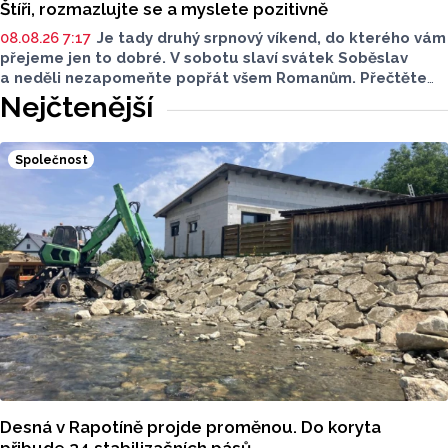
Štíři, rozmazlujte se a myslete pozitivně
08.08.26 7:17
Je tady druhý srpnový víkend, do kterého vám
přejeme jen to dobré. V sobotu slaví svátek Soběslav
a neděli nezapomeňte popřát všem Romanům. Přečtěte
si svůj horoskop a mějte pěkný víkend.
Nejčtenější
Společnost
Desná v Rapotíně projde proměnou. Do koryta
přibude 34 stabilizačních pásů