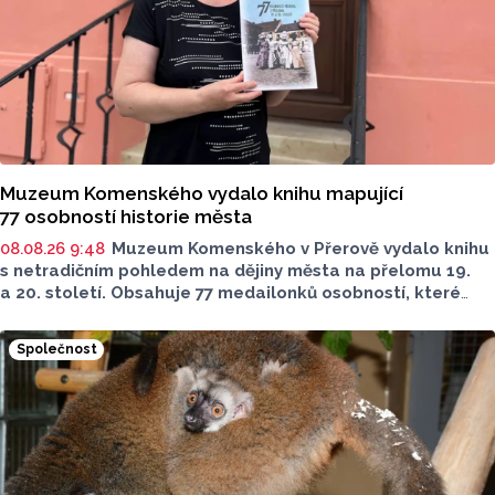
Muzeum Komenského vydalo knihu mapující
77 osobností historie města
08.08.26 9:48
Muzeum Komenského v Přerově vydalo knihu
s netradičním pohledem na dějiny města na přelomu 19.
a 20. století. Obsahuje 77 medailonků osobností, které
se na jeho rozvoji významně podílely. Jejich životní příběhy
jsou doplněny dobovými snímky. Podle autorky publikace
Společnost
Šárky Krákorové Pajůrkové tomu předcházelo 13 let
pátrání po jejich osudech. Kniha vychází u příležitosti
letošního 770. výročí povýšení Přerova na královské město,
sdělila ČTK mluvčí radnice Lenka Chalupová.