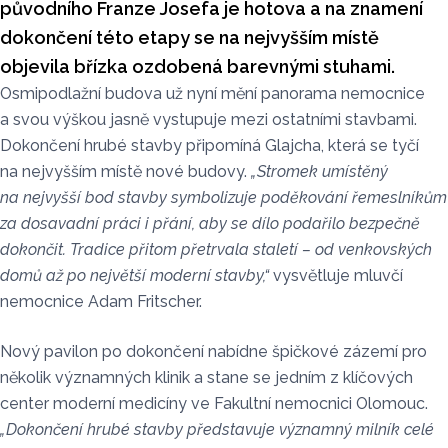
původního Franze Josefa je hotova a na znamení
dokončení této etapy se na nejvyšším místě
objevila břízka ozdobená barevnými stuhami.
Osmipodlažní budova už nyní mění panorama nemocnice
a svou výškou jasně vystupuje mezi ostatními stavbami.
Dokončení hrubé stavby připomíná Glajcha, která se tyčí
na nejvyšším místě nové budovy.
„Stromek umístěný
na nejvyšší bod stavby symbolizuje poděkování řemeslníkům
za dosavadní práci i přání, aby se dílo podařilo bezpečně
dokončit. Tradice přitom přetrvala staletí – od venkovských
domů až po největší moderní stavby,“
vysvětluje mluvčí
nemocnice Adam Fritscher.
Nový pavilon po dokončení nabídne špičkové zázemí pro
několik významných klinik a stane se jedním z klíčových
center moderní medicíny ve Fakultní nemocnici Olomouc.
„Dokončení hrubé stavby představuje významný milník celé