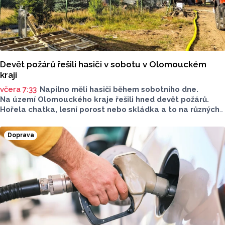
Devět požárů řešili hasiči v sobotu v Olomouckém
kraji
včera 7:33
Napilno měli hasiči během sobotního dne.
Na území Olomouckého kraje řešili hned devět požárů.
Hořela chatka, lesní porost nebo skládka a to na různých
místech kraje.
Doprava