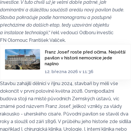
investice. V tuto chvíli už je velmi dobře patrné, jak
dominantní a důležitou součástí areálu nový pavilon bude.
Stavba pokračuje podle harmonogramu a postupně
přecházíme do dalších etap, tedy uzavírání objektu
a instalace technologií,“
řekl vedoucí Odboru investic
FN Olomouc František Valíček.
Franz Josef roste před očima. Největší
pavilon v historii nemocnice jede
naplno
12. března 2026 v 11:36
Stavbu zahájili dělníci v říjnu 2024, stavbaři by měli vše
dokončit v první polovině května 2028. Osmipodlažní
budova stojí na místě původních Zemských ústavů, víc
známé pod názvem Franz Josef, jelikož vznikly za vlády
rakousko - uherského císaře. Původní pavilon se stavěl dva
roky a sloužil od září 1896. V průběhu jeho historie zde sídlila
například I. chirurgická klinika, Urologie, I. interní klinika nebo