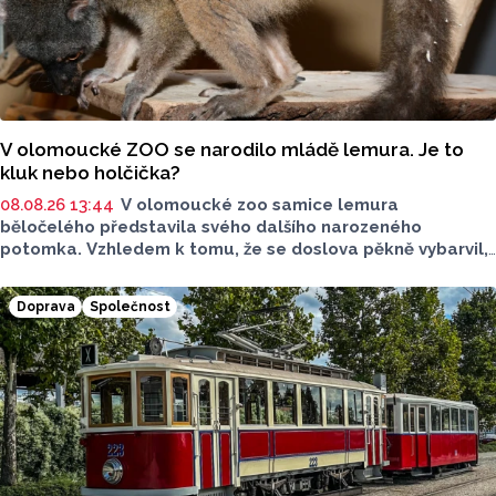
V olomoucké ZOO se narodilo mládě lemura. Je to
kluk nebo holčička?
08.08.26 13:44
V olomoucké zoo samice lemura
běločelého představila svého dalšího narozeného
potomka. Vzhledem k tomu, že se doslova pěkně vybarvil,
je téměř jisté, že se jedná o samce. Samice totiž bývají
hnědé, případně hnědošedé, zato samci se pyšní bílým
Doprava
Společnost
zbarvením hlavy.