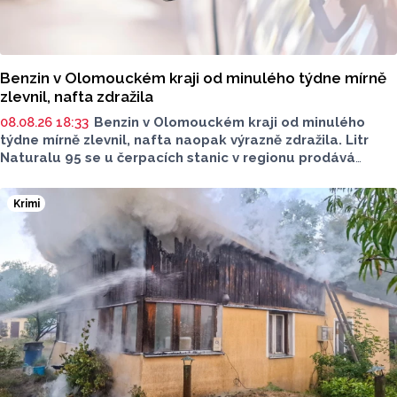
Benzin v Olomouckém kraji od minulého týdne mírně
zlevnil, nafta zdražila
08.08.26 18:33
Benzin v Olomouckém kraji od minulého
týdne mírně zlevnil, nafta naopak výrazně zdražila. Litr
Naturalu 95 se u čerpacích stanic v regionu prodává
v průměru za 42,27 koruny, před týdnem byl o deset haléřů
dražší. O 84 haléřů zdražila nafta, za litr teď řidiči dají
Krimi
průměrně 44,84 koruny. Podle údajů společnosti CCS,
která ceny sleduje, je benzin v současnosti o 7,73 koruny
dražší než před rokem, za naftu tehdy motoristé platili
o 11,31 koruny méně.