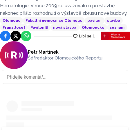
Hematologie. V roce 2009 se uvažovalo o přestavbě,
nakonec přišlo rozhodnutí o výstavbě zbrusu nové budovy.
Olomouc
Fakultní nemocnice Olomouc
pavilon
stavba
Franz Josef
Pavilon B
nová stavba
Olomoucko
seznam
Facebook
Platforma X
WhatsApp
Petr Martínek
Šéfredaktor Olomouckého Reportu