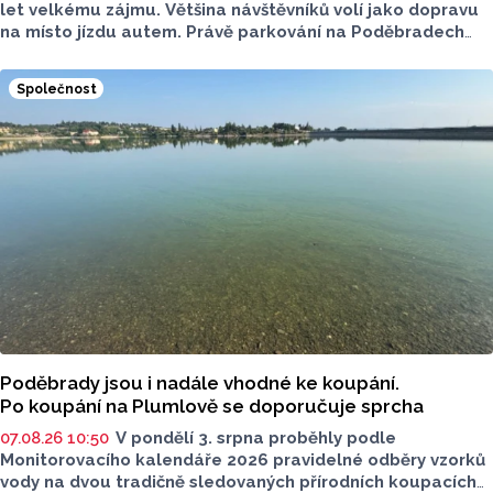
let velkému zájmu. Většina návštěvníků volí jako dopravu
na místo jízdu autem. Právě parkování na Poděbradech
je mnoho let tématem, které mezi veřejností rezonuje.
Na konci června vznikla na Facebooku stránka s názvem
Společnost
Poděbrady bez závor a nelegálního parkovného, která
upozorňuje na nevyhovujcí situaci s parkováním
u oblíbeného olomouckého letoviska. Za iniciativou stojí
zastupitel města Olomouce, na jeho přání nebudeme
uvádět jeho identitu.
Poděbrady jsou i nadále vhodné ke koupání.
Po koupání na Plumlově se doporučuje sprcha
07.08.26 10:50
V pondělí 3. srpna proběhly podle
Monitorovacího kalendáře 2026 pravidelné odběry vzorků
vody na dvou tradičně sledovaných přírodních koupacích