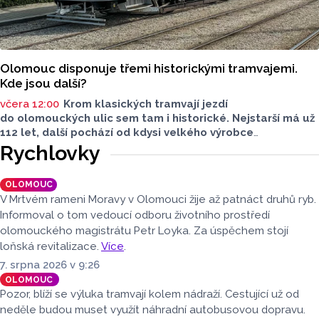
Olomouc disponuje třemi historickými tramvajemi.
Kde jsou další?
včera 12:00
Krom klasických tramvají jezdí
do olomouckých ulic sem tam i historické. Nejstarší má už
112 let, další pochází od kdysi velkého výrobce
tramvajových vozů. Třetím je vlečný vůz. Další, které kdysi
Rychlovky
jezdily v krajském městě, jsou na jiných místech, třeba
v brněnském depozitáři.
OLOMOUC
V Mrtvém rameni Moravy v Olomouci žije až patnáct druhů ryb.
Informoval o tom vedoucí odboru životního prostředí
olomouckého magistrátu Petr Loyka. Za úspěchem stojí
loňská revitalizace.
Více
.
7. srpna 2026 v 9:26
OLOMOUC
Pozor, blíží se výluka tramvají kolem nádraží. Cestující už od
neděle budou muset využít náhradní autobusovou dopravu.