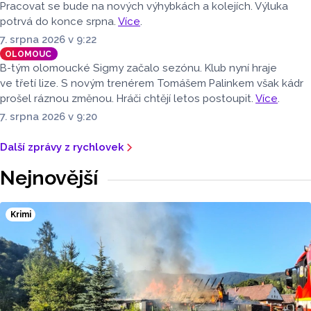
Pracovat se bude na nových výhybkách a kolejích. Výluka
potrvá do konce srpna.
Více
.
7. srpna 2026 v 9:22
OLOMOUC
B-tým olomoucké Sigmy začalo sezónu. Klub nyní hraje
ve třetí lize. S novým trenérem Tomášem Palinkem však kádr
prošel ráznou změnou. Hráči chtějí letos postoupit.
Více
.
7. srpna 2026 v 9:20
Další zprávy z rychlovek
Nejnovější
Krimi