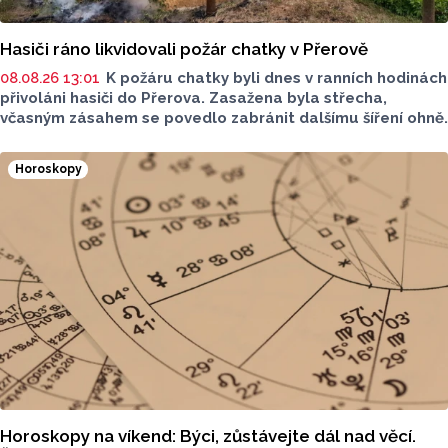
Hasiči ráno likvidovali požár chatky v Přerově
08.08.26 13:01
K požáru chatky byli dnes v ranních hodinách
přivoláni hasiči do Přerova. Zasažena byla střecha,
včasným zásahem se povedlo zabránit dalšímu šíření ohně.
Horoskopy
Horoskopy na víkend: Býci, zůstávejte dál nad věcí.