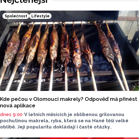
informovala tisková mluvčí Marie Šafářová. Pachateli
hrozí i vězení.
Společnost
Lifestyle
Kde pečou v Olomouci makrely? Odpověď má přinést
nová aplikace
dnes 9:00
V letních měsících je oblíbenou grilovanou
pochutinou makrela, ryba, která se na Hané těší velké
oblibě. Její popularitu dokládají i časté otázky
ve virtuálním prostoru, kde je budou v následujících dnech