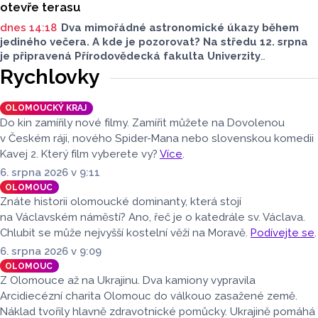
otevře terasu
dnes 14:18
Dva mimořádné astronomické úkazy během
jediného večera. A kde je pozorovat? Na středu 12. srpna
je připravená Přírodovědecká fakulta Univerzity
Palackého i město Přerov. V Olomouci se otevře terasa,
Rychlovky
v Přerově Hvězdárna. Na obou místech bude možné
pohlédnout na slunce speciální technikou.
OLOMOUCKÝ KRAJ
Do kin zamířily nové filmy. Zamířit můžete na Dovolenou
v Českém ráji, nového Spider-Mana nebo slovenskou komedii
Kavej 2. Který film vyberete vy?
Více
.
6. srpna 2026 v 9:11
OLOMOUC
Znáte historii olomoucké dominanty, která stojí
na Václavském náměstí? Ano, řeč je o katedrále sv. Václava.
Chlubit se může nejvyšší kostelní věží na Moravě.
Podívejte se
.
6. srpna 2026 v 9:09
OLOMOUC
Z Olomouce až na Ukrajinu. Dva kamiony vypravila
Arcidiecézní charita Olomouc do válkouo zasažené země.
Náklad tvořily hlavně zdravotnické pomůcky. Ukrajině pomáhá