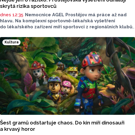
skrytá rizika sportovců
dnes 12:35
Nemocnice AGEL Prostějov má práce až nad
hlavu. Na komplexní sportovně-lékařská vyšetření
do lékařského zařízení míří sportovci z regionálních klubů,
mládežnických kategorií i aktivní veřejnost. Informovala
o tom tisková mluvčí nemocnice Radka Miloševská.
Kultura
V Prostějově vyšetřují i sportovce z Moravskoslezského,
Zlínského nebo Jihomoravského kraje.
Šest gramů odstartuje chaos. Do kin míří dinosauři
a krvavý horor