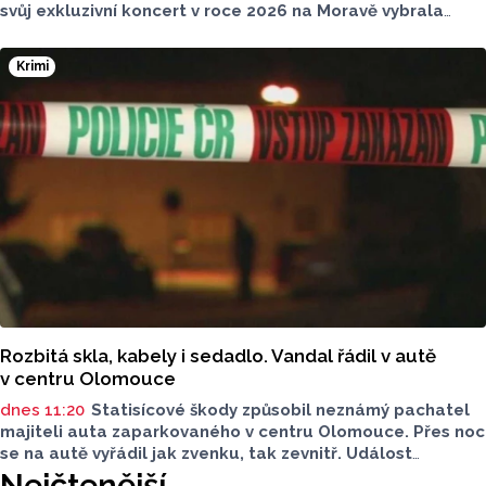
svůj exkluzivní koncert v roce 2026 na Moravě vybrala
Mikulov. 15. srpna 2026 vystoupí pod širým nebem
v malebném Amfiteátru Mikulov.
Krimi
Rozbitá skla, kabely i sedadlo. Vandal řádil v autě
v centru Olomouce
dnes 11:20
Statisícové škody způsobil neznámý pachatel
majiteli auta zaparkovaného v centru Olomouce. Přes noc
se na autě vyřádil jak zvenku, tak zevnitř. Událost
vyšetřovali olomoučtí policisté a v ranních hodinách o ní
Nejčtenější