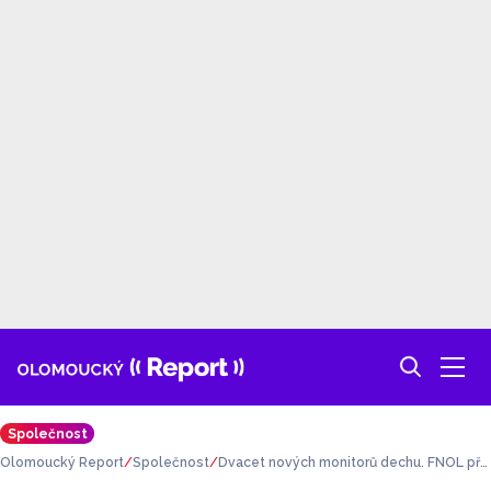
Společnost
Olomoucký Report
Společnost
Dvacet nových monitorů dechu. FNOL pře
vzala dar pro novorozené děti