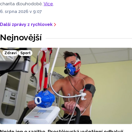
charita dlouhodobě.
Více
.
6. srpna 2026 v 9:07
Další zprávy z rychlovek
Nejnovější
Zdraví
Sport
Nejde jen o razítko. Prostějovská vyšetření odhalují