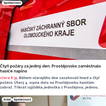
nebo o víkendu grilovat. Zpřehlednit tyto informace
Společnost
má nová letní mikroaplikace "Kde pečou makrely?“
Čtyři požáry za jediný den. Prostějovsko zaměstnalo
hasiče naplno
včera 8:35
Během včerejšího dne zasahovali hned u čtyř
požárů. Úterý 4. srpna dalo na Prostějovsku hasičům
zabrat. Třikrát vyjížděla jednotka z Prostějova, jednou
z Konice. Nápomocní byli i dobrovolní hasiči. Všechny
události se naštěstí obešly bez zranění osob.
Krimi
Společnost