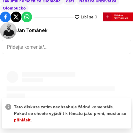
Fakultní nemocnice Olomouc
děti
Nadace Křižovatka
Olomoucko
Facebook
Platforma X
WhatsApp
Jan Tománek