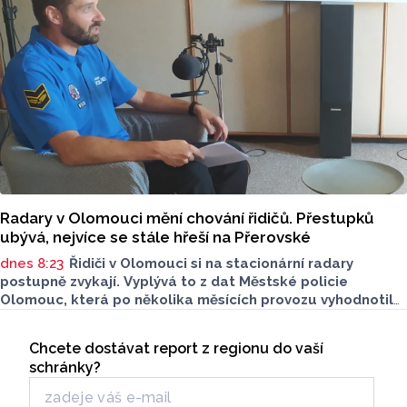
Radary v Olomouci mění chování řidičů. Přestupků
ubývá, nejvíce se stále hřeší na Přerovské
dnes 8:23
Řidiči v Olomouci si na stacionární radary
postupně zvykají. Vyplývá to z dat Městské policie
Olomouc, která po několika měsících provozu vyhodnotila
situaci na třech nejnovějších měřicích místech. Počet
Seriály
zaznamenaných přestupků zde oproti prvním měsícům
Chcete dostávat report z regionu do vaší
Odběr newsletteru
výrazně klesl, v některých lokalitách až o polovinu.
schránky?
O dopravě, ale i o případech, která musela Městská
policie Olomouc (MPO) řešit mluvil v pocastu Radia