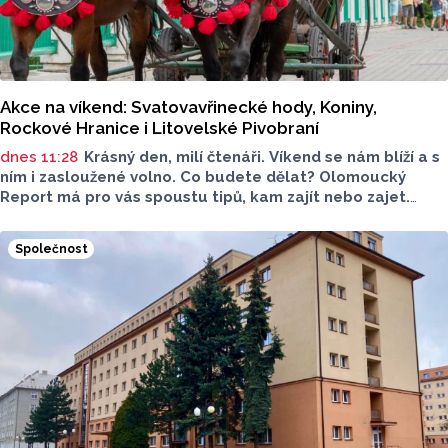
Akce na víkend: Svatovavřinecké hody, Koniny,
Rockové Hranice i Litovelské Pivobraní
dnes 11:28
Krásný den, milí čtenáři. Víkend se nám blíží a s
ním i zasloužené volno. Co budete dělat? Olomoucký
Report má pro vás spoustu tipů, kam zajít nebo zajet.
Nechybí kultura, gastronomie ani program pro děti. Čemu
dáte přednost?
Společnost