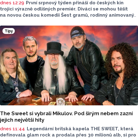
dnes 12:29
První srpnový týden přináší do českých kin
trojici výrazně odlišných premiér. Diváci se mohou těšit
na novou českou komedii Šest gramů, rodinný animovaný
film Tlapková patrola: Dinosauří film i horor Zmrzlinář,
který je určen pouze dospělým divákům. Filmové novinky
Tipy
představil Radek Kreuziger v rozhovoru Lukáše Kobzy pro
Radio Haná.
The Sweet si vybrali Mikulov. Pod širým nebem zazní
jejich největší hity
dnes 11:44
Legendární britská kapela THE SWEET, která
definovala glam rock a prodala přes 30 milionů alb, si pro