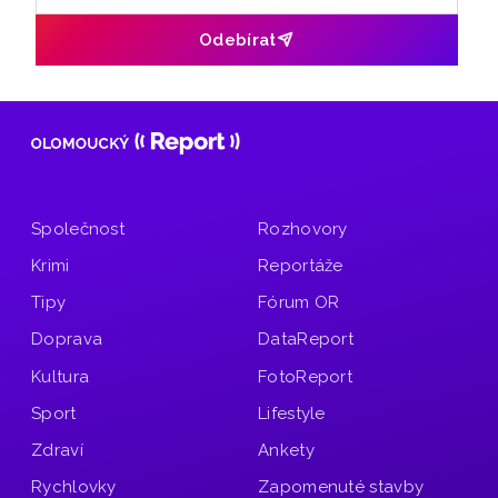
Metropole s Tomášem Gottwaldem mluvčí MPO Petr
Čunderle.
Odebírat
Společnost
Rozhovory
Krimi
Reportáže
Tipy
Fórum OR
Doprava
DataReport
Kultura
FotoReport
Sport
Lifestyle
Zdraví
Ankety
Rychlovky
Zapomenuté stavby