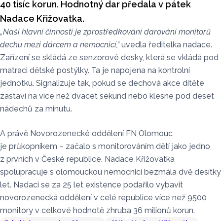
40 tisíc korun. Hodnotný dar předala v pátek
Nadace Křižovatka.
„Naší hlavní činností je zprostředkování darování monitorů
dechu mezi dárcem a nemocnicí,“
uvedla ředitelka nadace.
Zařízení se skládá ze senzorové desky, která se vkládá pod
matraci dětské postýlky. Ta je napojena na kontrolní
jednotku. Signalizuje tak, pokud se dechová akce dítěte
zastaví na více než dvacet sekund nebo klesne pod deset
nádechů za minutu.
A právě Novorozenecké oddělení FN Olomouc
je průkopníkem – začalo s monitorováním dětí jako jedno
z prvních v České republice. Nadace Křižovatka
spolupracuje s olomouckou nemocnicí bezmála dvě desítky
let. Nadaci se za 25 let existence podařilo vybavit
novorozenecká oddělení v celé republice více než 9500
monitory v celkové hodnotě zhruba 36 milionů korun.