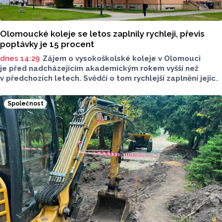
Olomoucké koleje se letos zaplnily rychleji, převis
poptávky je 15 procent
dnes 14:29
Zájem o vysokoškolské koleje v Olomouci
je před nadcházejícím akademickým rokem vyšší než
v předchozích letech. Svědčí o tom rychlejší zaplnění jejich
kapacity. Letošní převis poptávky je asi 15 procent, řekl
ČTK mluvčí Univerzity Palackého (UP) v Olomouci Egon
Společnost
Havrlant. Celková kapacita lůžek na kolejích je letos
zhruba 4300, o dalších přibližně 500 míst se tento počet
navýší příští rok po přestavbě bloku kolejí J. L. Fischera,
doplnil mluvčí.