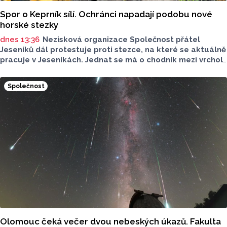
Spor o Keprník sílí. Ochránci napadají podobu nové
horské stezky
dnes 13:36
Nezisková organizace Společnost přátel
Jeseníků dál protestuje proti stezce, na které se aktuálně
pracuje v Jeseníkách. Jednat se má o chodník mezi vrcholy
Šerák a Keprník, které turisté hojně vyhledávají. Stavbou
chodníku se podle odborníků příroda jen poškodí, chodník
Společnost
mezi vrcholy podle nich není nutný.
Olomouc čeká večer dvou nebeských úkazů. Fakulta