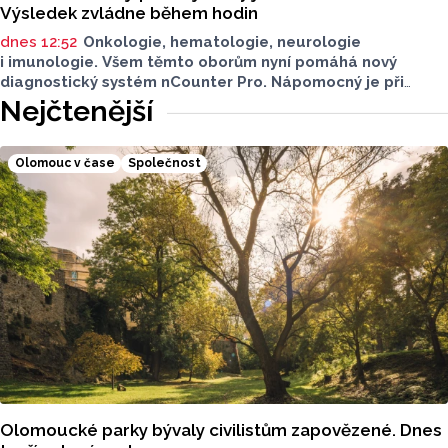
Výsledek zvládne během hodin
dnes 12:52
Onkologie, hematologie, neurologie
i imunologie. Všem těmto oborům nyní pomáhá nový
diagnostický systém nCounter Pro. Nápomocný je při
správném určení příčin obtíží i v přesném a včasném
Nejčtenější
nasazení účinné léčby.
Olomouc v čase
Společnost
Olomoucké parky bývaly civilistům zapovězené. Dnes