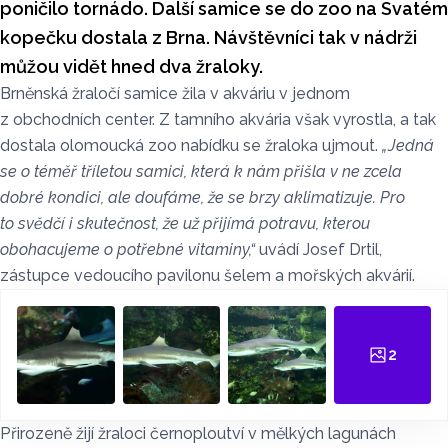
poničilo tornádo. Další samice se do zoo na Svatém
kopečku dostala z Brna. Návštěvníci tak v nádrži
můžou vidět hned dva žraloky.
Brněnská žraločí samice žila v akváriu v jednom
z obchodních center. Z tamního akvária však vyrostla, a tak
dostala olomoucká zoo nabídku se žraloka ujmout.
„Jedná
se o téměř tříletou samici, která k nám přišla v ne zcela
dobré kondici, ale doufáme, že se brzy aklimatizuje. Pro
to svědčí i skutečnost, že už přijímá potravu, kterou
obohacujeme o potřebné vitaminy,“
uvádí Josef Drtil,
zástupce vedoucího pavilonu šelem a mořských akvárií.
2
Přirozeně žijí žraloci černoploutví v mělkých lagunách