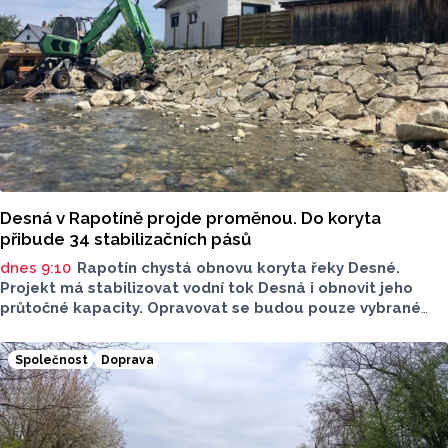
Desná v Rapotíně projde proměnou. Do koryta
přibude 34 stabilizačních pásů
dnes 9:10
Rapotín chystá obnovu koryta řeky Desné.
Projekt má stabilizovat vodní tok Desná i obnovit jeho
průtočné kapacity. Opravovat se budou pouze vybrané
úseky koryta. Samotná stavba bude rozdělená do šesti
samostatných stavebních projektů.
Společnost
Doprava