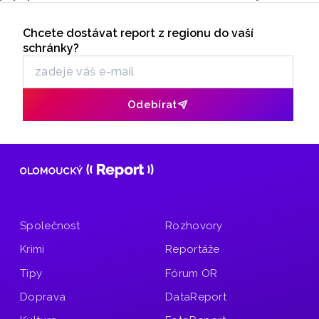
Palackého i město Přerov. V Olomouci se otevře terasa,
Seriály
v Přerově Hvězdárna. Na obou místech bude možné
Chcete dostávat report z regionu do vaší
Odběr newsletteru
pohlédnout na slunce speciální technikou.
schránky?
Odebírat
Společnost
Rozhovory
Krimi
Reportáže
Tipy
Fórum OR
Doprava
DataReport