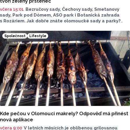
tvoří zelený prstenec
včera 15:01
Bezručovy sady, Čechovy sady, Smetanovy
sady, Park pod Dómem, ASO park i Botanická zahrada
s Rozáriem. Jak dobře znáte olomoucké sady a parky?
Dnes se v nich běžně procházíme a kocháme se krásami,
které v nich jsou. Vždy tomu tak ale nebylo.
Společnost
Lifestyle
Kde pečou v Olomouci makrely? Odpověď má přinést
nová aplikace
včera 9:00
V letních měsících je oblíbenou grilovanou