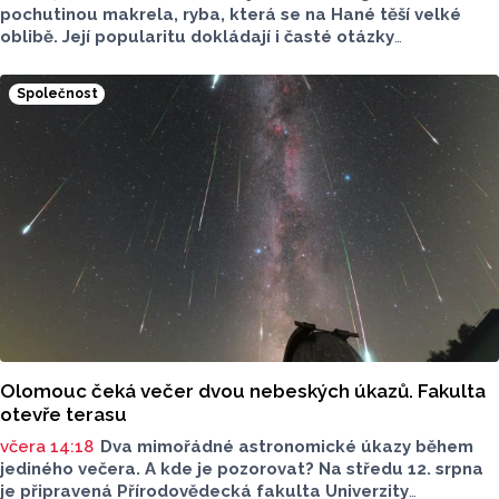
pochutinou makrela, ryba, která se na Hané těší velké
oblibě. Její popularitu dokládají i časté otázky
ve virtuálním prostoru, kde je budou v následujících dnech
nebo o víkendu grilovat. Zpřehlednit tyto informace
Společnost
má nová letní mikroaplikace "Kde pečou makrely?“
Olomouc čeká večer dvou nebeských úkazů. Fakulta
otevře terasu
včera 14:18
Dva mimořádné astronomické úkazy během
jediného večera. A kde je pozorovat? Na středu 12. srpna
je připravená Přírodovědecká fakulta Univerzity