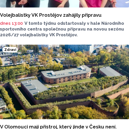
Volejbalistky VK Prostějov zahájily přípravu
dnes 13:00
V tomto týdnu odstartovaly v hale Národního
sportovního centra společnou přípravu na novou sezónu
2026/27 volejbalistky VK Prostějov.
Zdraví
V Olomouci mají přístroj, který jinde v Česku není.