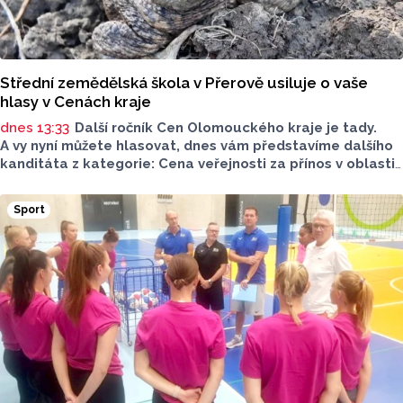
Střední zemědělská škola v Přerově usiluje o vaše
hlasy v Cenách kraje
dnes 13:33
Další ročník Cen Olomouckého kraje je tady.
A vy nyní můžete hlasovat, dnes vám představíme dalšího
kanditáta z kategorie: Cena veřejnosti za přínos v oblasti
životního prostředí. Toto je Střední zemědělská škola
v Přerově, která má nominaci v kategorii: Významný počin
Sport
v ochraně životního prostředí - právnická osoba.