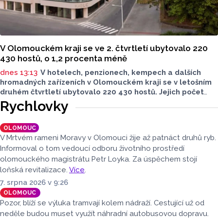
V Olomouckém kraji se ve 2. čtvrtletí ubytovalo 220
430 hostů, o 1,2 procenta méně
dnes 13:13
V hotelech, penzionech, kempech a dalších
hromadných zařízeních v Olomouckém kraji se v letošním
druhém čtvrtletí ubytovalo 220 430 hostů. Jejich počet
meziročně klesl o 1,2 procenta. Podle statistik však
Rychlovky
přibylo ubytovaných cizinců, kterých bylo 45 548,
meziročně o 9,1 procenta více. Naopak domácích hostů
OLOMOUC
v regionu ubylo, kraj v tomto období navštívilo 174 882
V Mrtvém rameni Moravy v Olomouci žije až patnáct druhů ryb.
turistů, což bylo meziročně o 3,6 procenta méně. Celkový
Informoval o tom vedoucí odboru životního prostředí
počet přenocování v kraji klesl o 4,7 procenta. Údaje
olomouckého magistrátu Petr Loyka. Za úspěchem stojí
dnes zveřejnil Český statistický úřad (ČSÚ).
loňská revitalizace.
Více
.
7. srpna 2026 v 9:26
OLOMOUC
Pozor, blíží se výluka tramvají kolem nádraží. Cestující už od
neděle budou muset využít náhradní autobusovou dopravu.