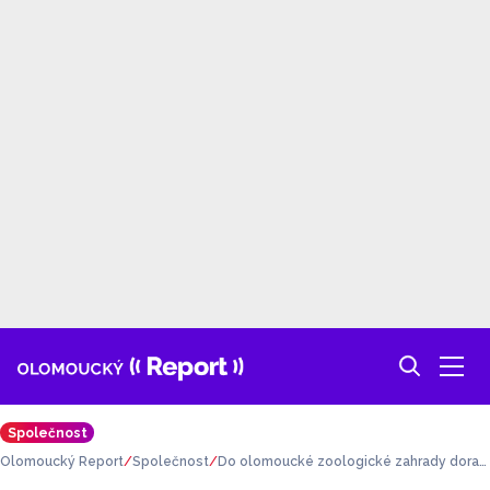
Společnost
Olomoucký Report
Společnost
Do olomoucké zoologické zahrady dorazi
la další samice žraloka