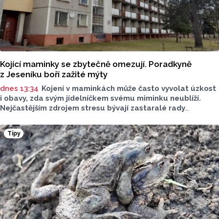
Kojící maminky se zbytečně omezují. Poradkyně
z Jeseníku boří zažité mýty
dnes 13:34
Kojení v maminkách může často vyvolat úzkost
i obavy, zda svým jídelníčkem svému miminku neublíží.
Nejčastějším zdrojem stresu bývají zastaralé rady
o nutnosti radikálního omezování jídelníčku, vyhýbání
se nadýmavým potravinám nebo preventivnímu vyřazování
Tipy
alergenů. Mýty o stravě při kojení boří laktační poradkyně
z Jeseníku.