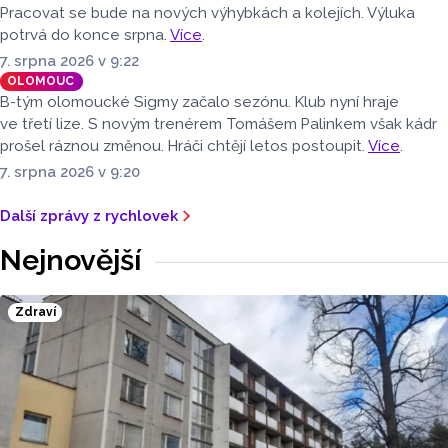
Pracovat se bude na nových výhybkách a kolejích. Výluka
potrvá do konce srpna.
Více
.
7. srpna 2026 v 9:22
OLOMOUC
B-tým olomoucké Sigmy začalo sezónu. Klub nyní hraje
ve třetí lize. S novým trenérem Tomášem Palinkem však kádr
prošel ráznou změnou. Hráči chtějí letos postoupit.
Více
.
7. srpna 2026 v 9:20
Další zprávy z rychlovek
Nejnovější
Zdraví