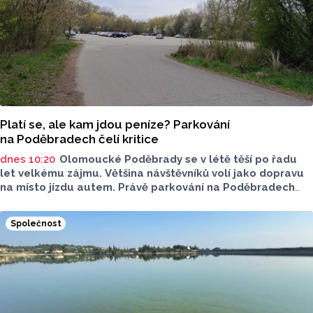
Platí se, ale kam jdou peníze? Parkování
na Poděbradech čelí kritice
dnes 10:20
Olomoucké Poděbrady se v létě těší po řadu
let velkému zájmu. Většina návštěvníků volí jako dopravu
na místo jízdu autem. Právě parkování na Poděbradech
je mnoho let tématem, které mezi veřejností rezonuje.
Na konci června vznikla na Facebooku stránka s názvem
Společnost
Poděbrady bez závor a nelegálního parkovného, která
upozorňuje na nevyhovujcí situaci s parkováním
u oblíbeného olomouckého letoviska. Za iniciativou stojí
zastupitel města Olomouce, na jeho přání nebudeme
uvádět jeho identitu.