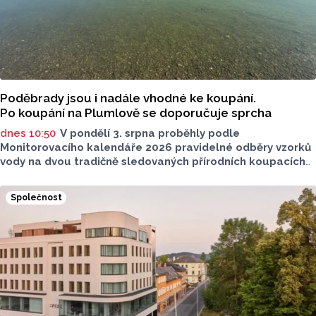
Poděbrady jsou i nadále vhodné ke koupání.
Po koupání na Plumlově se doporučuje sprcha
dnes 10:50
V pondělí 3. srpna proběhly podle
Monitorovacího kalendáře 2026 pravidelné odběry vzorků
vody na dvou tradičně sledovaných přírodních koupacích
lokalitách v Olomouckém kraji – ve Vodní nádrži Plumlov
(VN Plumlov) a v Koupací oblasti Poděbrady (KO
Společnost
Poděbrady). Monitoring byl proveden Krajskou
hygienickou stanicí Olomouckého kraje (KHS)
ve spolupráci se Zdravotním ústavem se sídlem v Ostravě,
Centrem hygienických laboratoří v Olomouci.