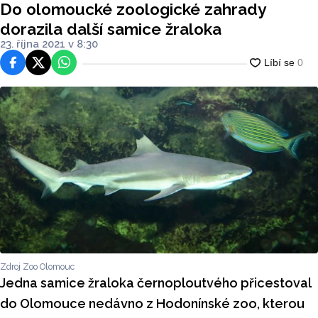
Do olomoucké zoologické zahrady
dorazila další samice žraloka
23. října 2021 v 8:30
Facebook
Platforma X
WhatsApp
Zdroj Zoo Olomouc
Jedna samice žraloka černoploutvého přicestoval
do Olomouce nedávno z Hodonínské zoo, kterou