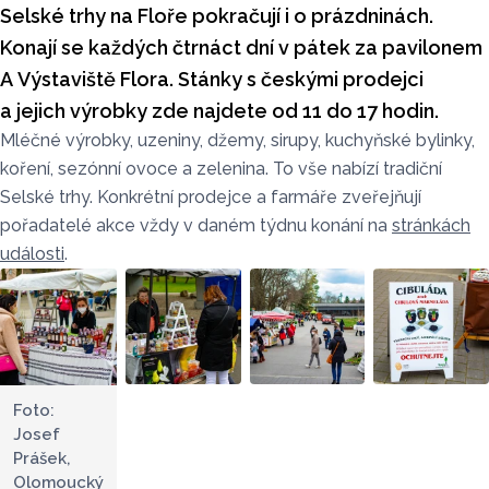
Selské trhy na Floře pokračují i o prázdninách.
Konají se každých čtrnáct dní v pátek za pavilonem
A Výstaviště Flora. Stánky s českými prodejci
a jejich výrobky zde najdete od 11 do 17 hodin.
Mléčné výrobky, uzeniny, džemy, sirupy, kuchyňské bylinky,
koření, sezónní ovoce a zelenina. To vše nabízí tradiční
Selské trhy. Konkrétní prodejce a farmáře zveřejňují
pořadatelé akce vždy v daném týdnu konání na
stránkách
události
.
Foto:
Josef
Prášek,
Olomoucký