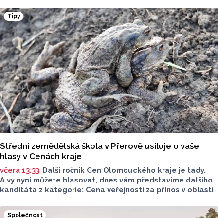
o nutnosti radikálního omezování jídelníčku, vyhýbání
se nadýmavým potravinám nebo preventivnímu vyřazování
Tipy
alergenů. Mýty o stravě při kojení boří laktační poradkyně
z Jeseníku.
Střední zemědělská škola v Přerově usiluje o vaše
hlasy v Cenách kraje
včera 13:33
Další ročník Cen Olomouckého kraje je tady.
A vy nyní můžete hlasovat, dnes vám představíme dalšího
kanditáta z kategorie: Cena veřejnosti za přínos v oblasti
životního prostředí. Toto je Střední zemědělská škola
v Přerově, která má nominaci v kategorii: Významný počin
Společnost