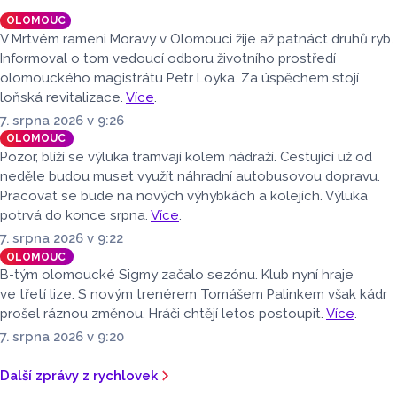
představil Radek Kreuziger v rozhovoru Lukáše Kobzy pro
OLOMOUC
Radio Haná.
V Mrtvém rameni Moravy v Olomouci žije až patnáct druhů ryb.
Informoval o tom vedoucí odboru životního prostředí
olomouckého magistrátu Petr Loyka. Za úspěchem stojí
loňská revitalizace.
Více
.
7. srpna 2026 v 9:26
OLOMOUC
Pozor, blíží se výluka tramvají kolem nádraží. Cestující už od
neděle budou muset využít náhradní autobusovou dopravu.
Pracovat se bude na nových výhybkách a kolejích. Výluka
potrvá do konce srpna.
Více
.
7. srpna 2026 v 9:22
OLOMOUC
B-tým olomoucké Sigmy začalo sezónu. Klub nyní hraje
ve třetí lize. S novým trenérem Tomášem Palinkem však kádr
prošel ráznou změnou. Hráči chtějí letos postoupit.
Více
.
7. srpna 2026 v 9:20
Další zprávy z rychlovek