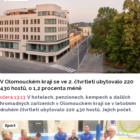
v ochraně životního prostředí - právnická osoba.
V Olomouckém kraji se ve 2. čtvrtletí ubytovalo 220
430 hostů, o 1,2 procenta méně
včera 13:13
V hotelech, penzionech, kempech a dalších
hromadných zařízeních v Olomouckém kraji se v letošním
druhém čtvrtletí ubytovalo 220 430 hostů. Jejich počet
meziročně klesl o 1,2 procenta. Podle statistik však
přibylo ubytovaných cizinců, kterých bylo 45 548,
Sport
meziročně o 9,1 procenta více. Naopak domácích hostů
v regionu ubylo, kraj v tomto období navštívilo 174 882