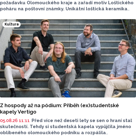
požadavku Olomouckého kraje a zařadí motiv Loštického
poháru na poštovní známky. Unikátní loštická keramika
si získala věhlas po celém světě, vyráběla se od
konce 14. zhruba do poloviny 16. století.
Kultura
Z hospody až na pódium: Příběh (ex)studentské
kapely Vertigo
05.08.26 11:11
Před více než deseti lety se sen o hraní stal
skutečností. Tehdy si studentská kapela vypůjčila jméno
oblíbeného olomouckého podniku a rozpálila