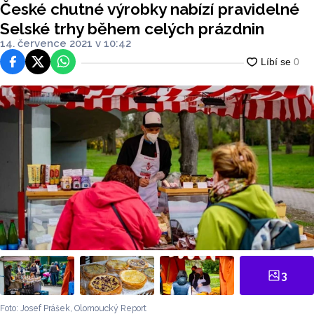
České chutné výrobky nabízí pravidelné
Selské trhy během celých prázdnin
14. července 2021 v 10:42
Facebook
Platforma X
WhatsApp
3
Foto: Josef Prášek, Olomoucký Report