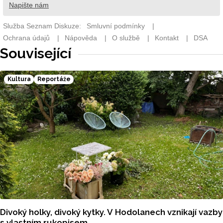
Související
Kultura
Reportáže
Divoký holky, divoký kytky. V Hodolanech vznikají vazby
s vlastním rukopisem