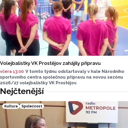
turistů, což bylo meziročně o 3,6 procenta méně. Celkový
počet přenocování v kraji klesl o 4,7 procenta. Údaje
dnes zveřejnil Český statistický úřad (ČSÚ).
Volejbalistky VK Prostějov zahájily přípravu
včera 13:00
V tomto týdnu odstartovaly v hale Národního
sportovního centra společnou přípravu na novou sezónu
2026/27 volejbalistky VK Prostějov.
Nejčtenější
Kultura
Společnost