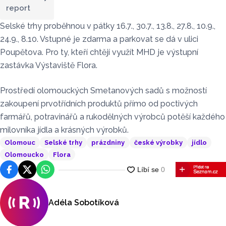
report
Selské trhy proběhnou v pátky 16.7., 30.7., 13.8., 27.8., 10.9.,
24.9., 8.10. Vstupné je zdarma a parkovat se dá v ulici
Poupětova. Pro ty, kteří chtějí využít MHD je výstupní
zastávka Výstaviště Flora.
Prostředí olomouckých Smetanových sadů s možností
zakoupení prvotřídních produktů přímo od poctivých
farmářů, potravinářů a rukodělných výrobců potěší každého
milovníka jídla a krásných výrobků.
Olomouc
Selské trhy
prázdniny
české výrobky
jídlo
Olomoucko
Flora
Facebook
Platforma X
WhatsApp
Adéla Sobotíková