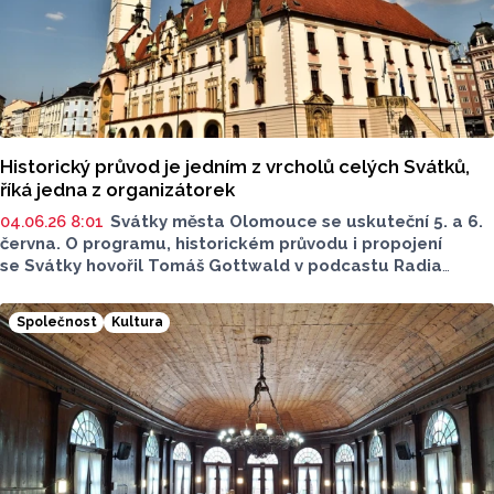
Historický průvod je jedním z vrcholů celých Svátků,
říká jedna z organizátorek
04.06.26 8:01
Svátky města Olomouce se uskuteční 5. a 6.
června. O programu, historickém průvodu i propojení
se Svátky hovořil Tomáš Gottwald v podcastu Radia
Metropole. Hostkou byla Anna Šmídková z oddělení
organizace společenských akcí statutárního města
Společnost
Kultura
Olomouce.