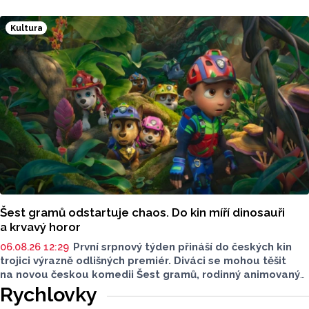
reproduktory. Po studiích se však jejich cesty na dlouhou
dobu rozešly. Minulý rok ale britpopová kapela Vertigo
Kultura
nabrala druhý dech. Tentokrát už v pozměněné sestavě.
Šest gramů odstartuje chaos. Do kin míří dinosauři
a krvavý horor
06.08.26 12:29
První srpnový týden přináší do českých kin
trojici výrazně odlišných premiér. Diváci se mohou těšit
na novou českou komedii Šest gramů, rodinný animovaný
film Tlapková patrola: Dinosauří film i horor Zmrzlinář,
Rychlovky
který je určen pouze dospělým divákům. Filmové novinky