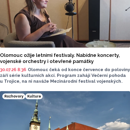
Olomouc ožije letními festivaly. Nabídne koncerty,
vojenské orchestry i otevřené památky
30.07.26 8:36
Olomouc čeká od konce července do poloviny
září série kulturních akcí. Program zahájí Večerní pohoda
u Trojice, na ni naváže Mezinárodní festival vojenských
hudeb a letní sezonu uzavřou Dny evropského dědictví.
Většina programu se uskuteční na Horním náměstí,
Rozhovory
Kultura
koncerty Večerní pohody budou zdarma. Více o akcích
sdělila v podcastu Radia Metropole Tomáše Gottwalda
referentka oddělení organizace společenských akcí
města Olomouce Anna Šmídková.