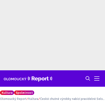
Kultura
Společnost
Olomoucký Report
Kultura
České chutné výrobky nabízí pravidelné Selsk
é trhy během celých prázdnin