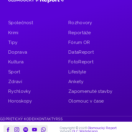
Společnost
Rozhovory
Krimi
Reportáže
Tipy
Fórum OR
Doprava
DataReport
Kultura
FotoReport
Sport
Lifestyle
Zdraví
Ankety
Rychlovky
Zapomenuté stavby
Horoskopy
Olomouc v čase
GDPR
ETICKÝ KODEX
KONTAKTY
RSS
Copyright © 2026
Olomoucký Report
Vytvořil
OLC Webdesign