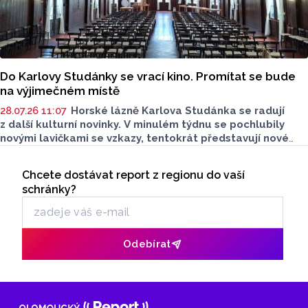
Do Karlovy Studánky se vrací kino. Promítat se bude
na výjimečném místě
28.07.26 11:07
Horské lázně Karlova Studánka se radují
z další kulturní novinky. V minulém týdnu se pochlubily
novými lavičkami se vzkazy, tentokrát představují nové
lázeňské kino. Na promítání se můžete těšit už dnes.
Seriály
Na provoz kina přispěje i obec Karlova Studánka.
Chcete dostávat report z regionu do vaší
Odběr newsletteru
schránky?
Odebírat