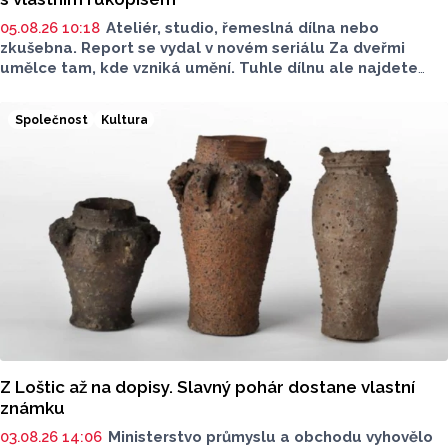
05.08.26 10:18
Ateliér, studio, řemeslná dílna nebo
zkušebna. Report se vydal v novém seriálu Za dveřmi
umělce tam, kde vzniká umění. Tuhle dílnu ale najdete
venku. Na jedné zahradě v Hodolanech vznikají květinové
vazby floristek se značkou Divok
ý
.
Společnost
Kultura
Z Loštic až na dopisy. Slavný pohár dostane vlastní
známku
03.08.26 14:06
Ministerstvo průmyslu a obchodu vyhovělo