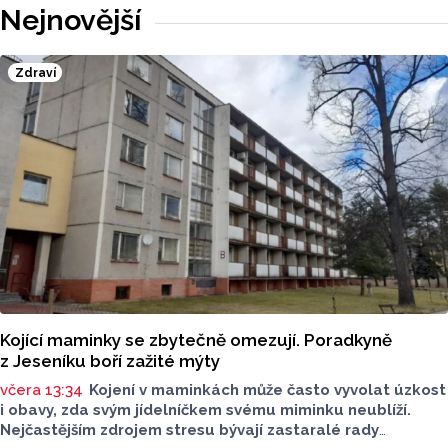
Nejnovější
Zdraví
Kojící maminky se zbytečně omezují. Poradkyně
z Jeseníku boří zažité mýty
včera 13:34
Kojení v maminkách může často vyvolat úzkost
i obavy, zda svým jídelníčkem svému miminku neublíží.
Nejčastějším zdrojem stresu bývají zastaralé rady