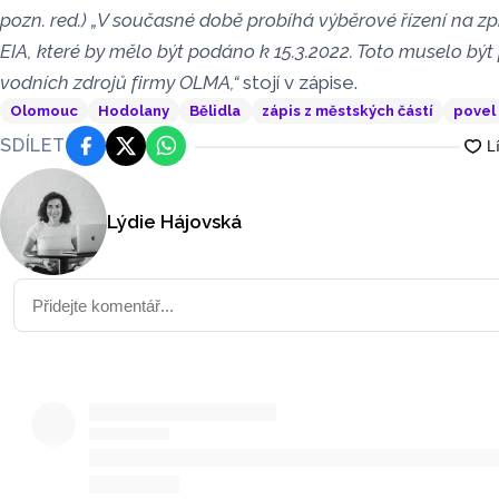
pozn. red.)
„V současné době probíhá výběrové řízení na 
EIA, které by mělo být podáno k 15.3.2022. Toto muselo bý
vodních zdrojů firmy OLMA,“
stojí v zápise.
Olomouc
Hodolany
Bělidla
zápis z městských částí
povel
SDÍLET
Facebook
Platforma X
WhatsApp
Lýdie Hájovská