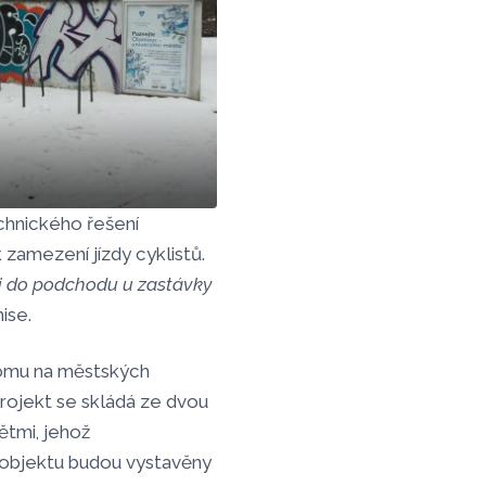
chnického řešení
oucký Report
 zamezení jízdy cyklistů.
 i do podchodu u zastávky
ise.
domu na městských
rojekt se skládá ze dvou
ětmi, jehož
objektu budou vystavěny