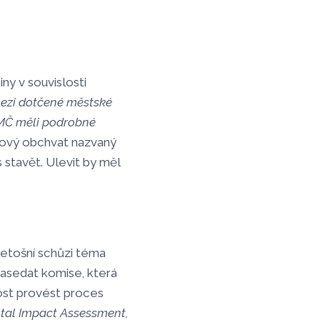
ny v souvislosti
mezi dotčené městské
 KMČ měli podrobné
Nový obchvat nazvaný
stavět. Ulevit by měl
letošní schůzi téma
zasedat komise, která
nost provést proces
tal Impact Assessment,