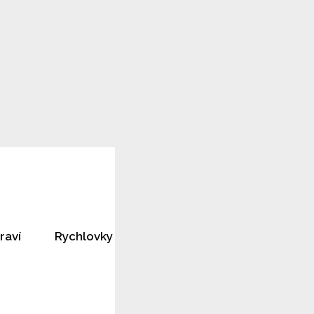
raví
Rychlovky
Horoskopy
Rozhovory