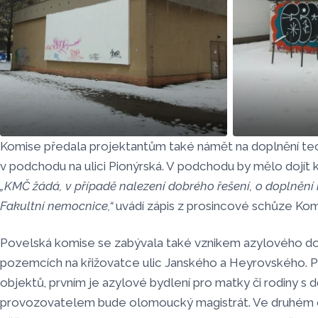
Komise předala projektantům také námět na doplnění te
Zdroj: Olomoucký Report
Zdroj: Olom
v podchodu na ulici Pionýrská. V podchodu by mělo dojít k
„KMČ žádá, v případě nalezení dobrého řešení, o doplnění
Fakultní nemocnice,“
uvádí zápis z prosincové schůze Kom
Povelská komise se zabývala také vznikem azylového 
pozemcích na křižovatce ulic Janského a Heyrovského. P
objektů, prvním je azylové bydlení pro matky či rodiny s d
provozovatelem bude olomoucký magistrát. Ve druhém 