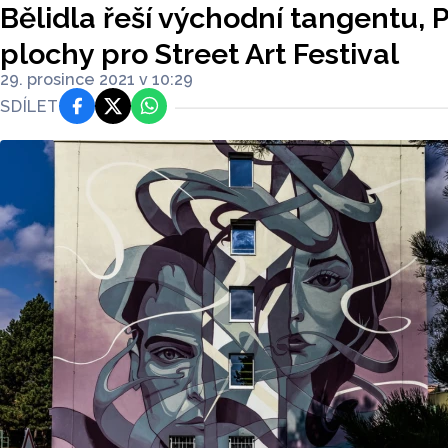
Bělidla řeší východní tangentu, P
plochy pro Street Art Festival
29. prosince 2021 v 10:29
SDÍLET
Facebook
Platforma X
WhatsApp