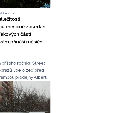
rt Festival
ležitosti
ou měsíčně zasedání
Takových částí
m přináší měsíční
příštího ročníku Street
obrazů. Jde o zeď před
 rampou prodejny Albert.