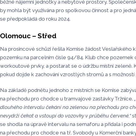
běžné nájemní jednotky a nebytové prostory. Společens
by mohla být využívána pro spolkovou činnost a pro jedn
se předpokládá do roku 2024.
Olomouc – Střed
Na prosincové schůzi řešila Komise žádost Veslařského k
pozemku na parcelním čísle 94/84. Klub chce pozemek op
workoutové prvky, a postarat se o údržbu místní zeleně. 
pokud dojde k zachování vzrostlých stromů a s možností 
Na základě podnětu jednoho z místních se Komise zabýval
na přechodu pro chodce u tramvajové zastávky Tržnice.
dlouhého intervalu čekání na zelenou na přechodu pro c
nevydrží čekat a vstoupí do vozovky v průběhu červené,“
s
se shodla na úpravě intervalu na semaforu a přidala i pod
na přechodu pro chodce na tř. Svobody u Komerční banky.