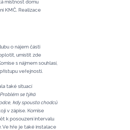
ká místnost domu
ání KMČ. Realizace
lubu o nájem části
lotit, umístit zde
Komise s nájmem souhlasí,
přístupu veřejnosti.
a také situací
„Problém se týká
hodce, kdy spousta chodců
tojí v zápise. Komise
nět k posouzení intervalu
 Ve hře je také instalace