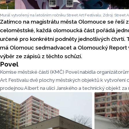
Murál vytvořený na letošním ročníku Street Art Festivalu. Zdroj: Street A
Zatímco na magistrátu města Olomouce se řeší zá
celoměstské, každá olomoucká část pořádá jedn
určené pro konkrétní podněty jednotlivých čtvrtí. 
má Olomouc sedmadvacet a Olomoucký Report vá
výběr ze zápisů z těchto schůzí.
Povel
Komise městské části (KMČ) Povel nabídla organizátorům 
Art Festivalu dvě plochy městských objektů k vytvoření 
prodejnou Albert na ulici Janského a technický objekt za