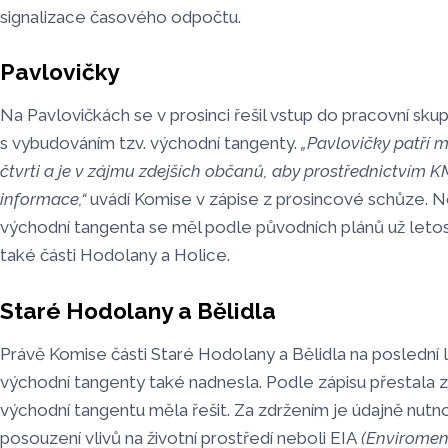
signalizace časového odpočtu.
Pavlovičky
Na Pavlovičkách se v prosinci řešil vstup do pracovní skupi
s vybudováním tzv. východní tangenty.
„Pavlovičky patří 
čtvrti a je v zájmu zdejších občanů, aby prostřednictvím
informace,“
uvádí Komise v zápise z prosincové schůze. 
východní tangenta se měl podle původních plánů už letos 
také části Hodolany a Holice.
Staré Hodolany a Bělidla
Právě Komise části Staré Hodolany a Bělidla na poslední 
východní tangenty také nadnesla. Podle zápisu přestala 
východní tangentu měla řešit. Za zdržením je údajně nut
posouzení vlivů na životní prostředí neboli EIA
(Enviromen