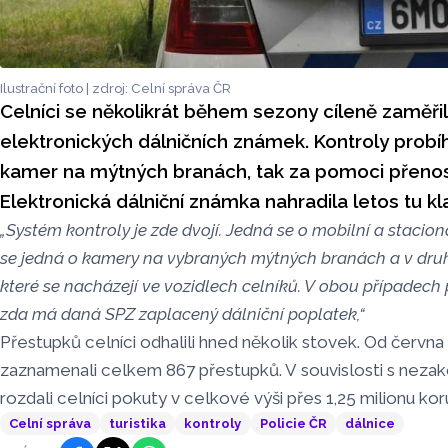
Ilustrační foto | zdroj: Celní správa ČR
Celníci se několikrát během sezony cíleně zaměřil
elektronických dálničních známek. Kontroly probíh
kamer na mýtných branách, tak za pomoci přeno
Elektronická dálniční známka nahradila letos tu k
„Systém kontroly je zde dvojí. Jedná se o mobilní a stacion
se jedná o kamery na vybraných mýtných branách a v dru
které se nacházejí ve vozidlech celníků. V obou případec
zda má daná SPZ zaplacený dálniční poplatek,“
Přestupků celníci odhalili hned několik stovek. Od června
zaznamenali celkem 867 přestupků. V souvislosti s neza
rozdali celníci pokuty v celkové výši přes 1,25 milionu kor
Celní správa
turistika
kontroly
Policie ČR
dálnice