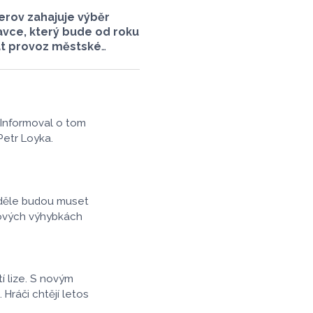
erov zahajuje výběr
vce, který bude od roku
at provoz městské
opravy. O vypsání
zky na své srpnové
li radní. Smlouva
dopravcem bude
set let a zajistí
 Informoval o tom
lužnost města nad
Petr Loyka.
lních linek
ch Olomouckým krajem.
neděle budou muset
nových výhybkách
í lize. S novým
ráči chtějí letos