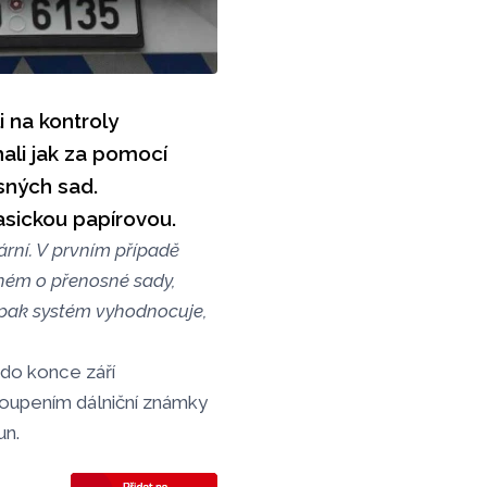
i na kontroly
ali jak za pomocí
sných sad.
lasickou papírovou.
ární. V prvním případě
hém o přenosné sady,
h pak systém vyhodnocuje,
 do konce září
koupením dálniční známky
un.