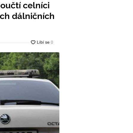
učtí celníci
ých dálničních