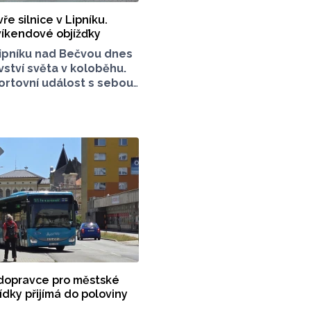
ře silnice v Lipníku.
 víkendové objížďky
ipníku nad Bečvou dnes
vství světa v koloběhu.
rtovní událost s sebou
ké řadu dopravních
omoucký Report má pro
řehled. Na kterých
t pozor?
dopravce pro městské
dky přijímá do poloviny