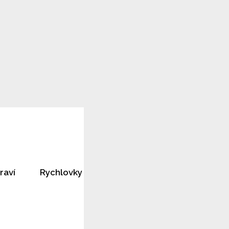
raví
Rychlovky
Horoskopy
Rozhovory