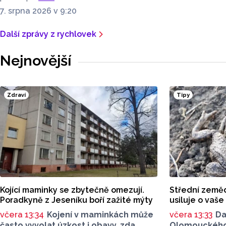
7. srpna 2026 v 9:20
Další zprávy z rychlovek
Nejnovější
Zdraví
Tipy
Kojící maminky se zbytečně omezují.
Střední zeměd
Poradkyně z Jeseníku boří zažité mýty
usiluje o vaše
včera 13:34
Kojení v maminkách může
včera 13:33
Da
často vyvolat úzkost i obavy, zda
Olomouckého k