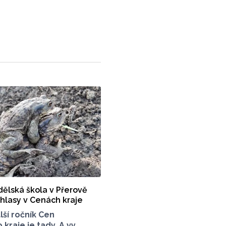
ělská škola v Přerově
 hlasy v Cenách kraje
lší ročník Cen
raje je tady. A vy