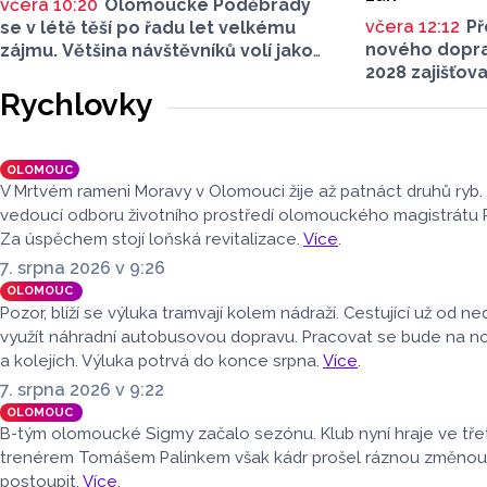
včera 10:20
Olomoucké Poděbrady
včera 12:12
Př
se v létě těší po řadu let velkému
nového dopra
zájmu. Většina návštěvníků volí jako
2028 zajišťov
dopravu na místo jízdu autem. Právě
autobusové d
parkování na Poděbradech je mnoho
Rychlovky
veřejné zaká
let tématem, které mezi veřejností
schůzi rozhod
rezonuje. Na konci června vznikla
s vybraným 
na Facebooku stránka s názvem
OLOMOUC
uzavřena na de
Poděbrady bez závor a nelegálního
V Mrtvém rameni Moravy v Olomouci žije až patnáct druhů ryb.
dopravní obs
parkovného, která upozorňuje
vedoucí odboru životního prostředí olomouckého magistrátu 
rámec regioná
na nevyhovujcí situaci s parkováním
Za úspěchem stojí loňská revitalizace.
Více
.
objednávaný
u oblíbeného olomouckého letoviska.
7. srpna 2026 v 9:26
Za iniciativou stojí zastupitel města
OLOMOUC
Olomouce, na jeho přání nebudeme
Pozor, blíží se výluka tramvají kolem nádraží. Cestující už od 
uvádět jeho identitu.
využít náhradní autobusovou dopravu. Pracovat se bude na 
a kolejích. Výluka potrvá do konce srpna.
Více
.
7. srpna 2026 v 9:22
OLOMOUC
B-tým olomoucké Sigmy začalo sezónu. Klub nyní hraje ve třet
trenérem Tomášem Palinkem však kádr prošel ráznou změnou. H
postoupit.
Více
.