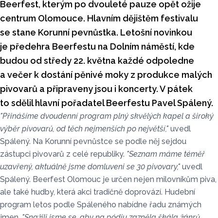
Beerfest, kterým po dvouleté pauze opět ožije
centrum Olomouce. Hlavním dějištěm festivalu
se stane Korunní pevnůstka. Letošní novinkou
je předehra Beerfestu na Dolním náměstí, kde
budou od středy 22. května každé odpoledne
a večer k dostání pěnivé moky z produkce malých
pivovarů a připraveny jsou i koncerty. V pátek
to sdělil hlavní pořadatel Beerfestu Pavel Spálený.
"Přinášíme dvoudenní program plný skvělých kapel a široký
výběr pivovarů, od těch nejmenších po největší,"
uvedl
Spálený. Na Korunní pevnůstce se podle něj sejdou
zástupci pivovarů z celé republiky.
"Seznam máme téměř
uzavřený, aktuálně jsme domluveni se 30 pivovary,"
uvedl
Spálený. Beerfest Olomouc je určen nejen milovníkům piva,
ale také hudby, která akci tradičně doprovází. Hudební
program letos podle Spáleného nabídne řadu známých
jmen.
"Snažili jsme se, aby na pódiu zazněla škála žánrů