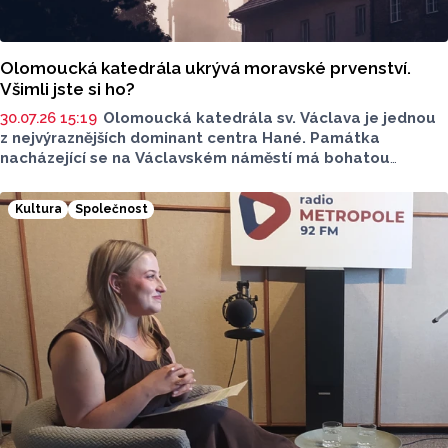
Olomoucká katedrála ukrývá moravské prvenství.
Všimli jste si ho?
30.07.26 15:19
Olomoucká katedrála sv. Václava je jednou
z nejvýraznějších dominant centra Hané. Památka
nacházející se na Václavském náměstí má bohatou
historii. Prohlédněte si fotografie. Máme pro vás také
něco málo z historie současné národní kulturní památky.
Kultura
Společnost