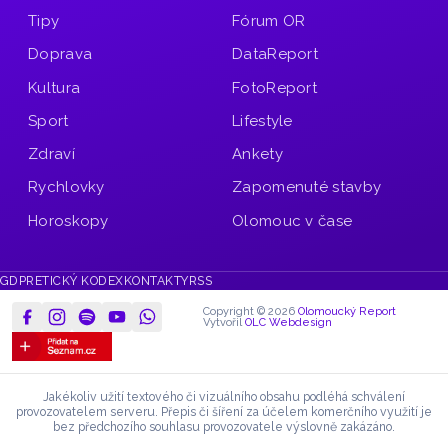
Tipy
Fórum OR
Doprava
DataReport
Kultura
FotoReport
Sport
Lifestyle
Zdraví
Ankety
Rychlovky
Zapomenuté stavby
Horoskopy
Olomouc v čase
GDPR
ETICKÝ KODEX
KONTAKTY
RSS
Copyright © 2026
Olomoucký Report
Vytvořil
OLC Webdesign
Jakékoliv užití textového či vizuálního obsahu podléhá schválení
provozovatelem serveru.
Přepis či šíření za účelem komerčního využití je
bez předchozího souhlasu provozovatele výslovně zakázáno.