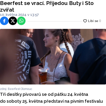
Beerfest se vrací. Přijedou Buty i Sto
zvířat
10. května 2024 v 13:57
Facebook
Platforma X
WhatsApp
zdroj: Beerfest Olomouc
Tři desítky pivovarů se od pátku 24. května
do soboty 25. května představí na pivním festivalu