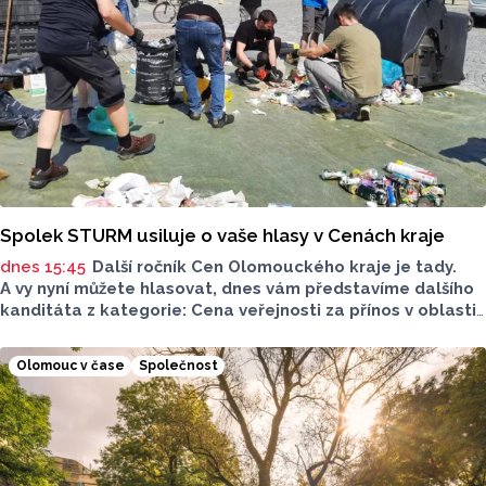
Spolek STURM usiluje o vaše hlasy v Cenách kraje
dnes 15:45
Další ročník Cen Olomouckého kraje je tady.
A vy nyní můžete hlasovat, dnes vám představíme dalšího
kanditáta z kategorie: Cena veřejnosti za přínos v oblasti
životního prostředí. Toto je Spolek STURM, nominován
v kategorii: Významný počin v ochraně životního prostředí -
Olomouc v čase
Společnost
právnická osoba.