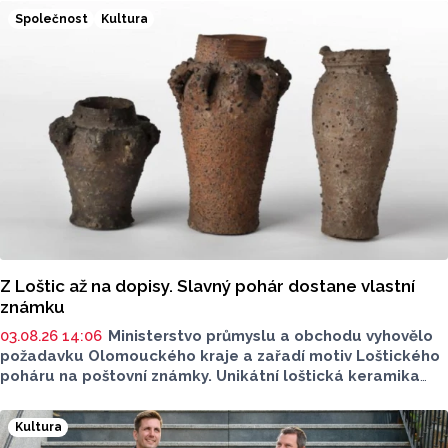
se značkou Divok
ý
.
Společnost
Kultura
Z Loštic až na dopisy. Slavný pohár dostane vlastní
známku
03.08.26 14:06
Ministerstvo průmyslu a obchodu vyhovělo
požadavku Olomouckého kraje a zařadí motiv Loštického
poháru na poštovní známky. Unikátní loštická keramika
si získala věhlas po celém světě, vyráběla se od
konce 14. zhruba do poloviny 16. století.
Kultura