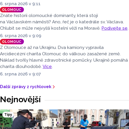
6. srpna 2026 v 9:11
OLOMOUC
Znáte historii olomoucké dominanty, která stojí
na Václavském náměstí? Ano, řeč je o katedrále sv. Václava.
Chlubit se může nejvyšší kostelní věží na Moravě.
Podívejte se
.
6. srpna 2026 v 9:09
OLOMOUC
Z Olomouce až na Ukrajinu. Dva kamiony vypravila
Arcidiecézní charita Olomouc do válkouo zasažené země.
Náklad tvořily hlavně zdravotnické pomůcky. Ukrajině pomáhá
charita dlouhodobě.
Více
.
6. srpna 2026 v 9:07
Další zprávy z rychlovek
Nejnovější
Tipy