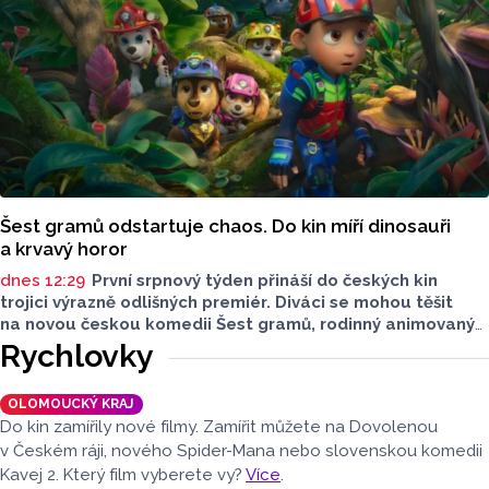
Šest gramů odstartuje chaos. Do kin míří dinosauři
a krvavý horor
dnes 12:29
První srpnový týden přináší do českých kin
trojici výrazně odlišných premiér. Diváci se mohou těšit
na novou českou komedii Šest gramů, rodinný animovaný
film Tlapková patrola: Dinosauří film i horor Zmrzlinář,
Rychlovky
který je určen pouze dospělým divákům. Filmové novinky
představil Radek Kreuziger v rozhovoru Lukáše Kobzy pro
OLOMOUCKÝ KRAJ
Radio Haná.
Do kin zamířily nové filmy. Zamířit můžete na Dovolenou
v Českém ráji, nového Spider-Mana nebo slovenskou komedii
Kavej 2. Který film vyberete vy?
Více
.