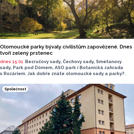
Olomoucké parky bývaly civilistům zapovězené. Dnes
tvoří zelený prstenec
dnes 15:01
Bezručovy sady, Čechovy sady, Smetanovy
sady, Park pod Dómem, ASO park i Botanická zahrada
s Rozáriem. Jak dobře znáte olomoucké sady a parky?
Dnes se v nich běžně procházíme a kocháme se krásami,
které v nich jsou. Vždy tomu tak ale nebylo.
Společnost