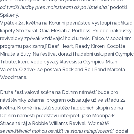
od tvrdší hudby přes mainstream až po řízné ska,"
podotkl
Spálený.
V pátek 24. května na Korunní pevnůstce vystoupí například
kapely Sto zvířat, Gaia Mesiah a Portless. Přijede i rakouský
revivalový zpěvák vzdávající hold umělci Falco. V sobotním
programu pak zahrají Deaf Heart, Ready Kirken, Cocotte
Minute a Buty. Na festival dorazí i hudební uskupení Olympic
Tribute, které vede bývalý klávesista Olympicu Milan
Valenta. O závěr se postará Rock and Roll Band Marcela
Woodmana.
Druhá festivalová scéna na Dolním náměstí bude pro
návštěvníky zdarma, program odstartuje už ve středu 22.
května. Kromě finalistů soutěže hudebních skupin se na
Dolním náměstí představí i interpreti jako Moonpark,
Stracené ráj a Robbie Williams Revival.
“Na místě
se návštěvníci mohou osvěžit ve stanu minipivovarů,"
dodal