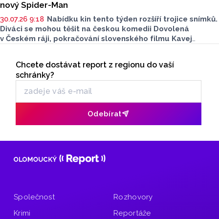
nový Spider-Man
30.07.26 9:18
Nabídku kin tento týden rozšíří trojice snímků.
Diváci se mohou těšit na českou komedii Dovolená
v Českém ráji, pokračování slovenského filmu Kavej
a novou kapitolu příběhu superhrdiny Spider-Mana.
Seriály
Filmové novinky představil Jan Tománek z olomouckého
Chcete dostávat report z regionu do vaší
Odběr newsletteru
kina Metropol v rozhovoru Lukáše Kobzy pro Radio Haná.
schránky?
Odebírat
Společnost
Rozhovory
Krimi
Reportáže