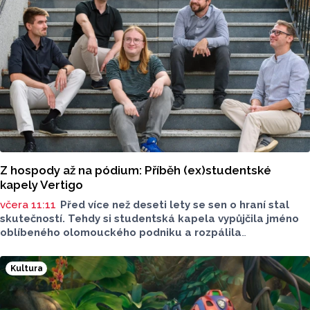
Z hospody až na pódium: Příběh (ex)studentské
kapely Vertigo
včera 11:11
Před více než deseti lety se sen o hraní stal
skutečností. Tehdy si studentská kapela vypůjčila jméno
oblíbeného olomouckého podniku a rozpálila
reproduktory. Po studiích se však jejich cesty na dlouhou
dobu rozešly. Minulý rok ale britpopová kapela Vertigo
Kultura
nabrala druhý dech. Tentokrát už v pozměněné sestavě.