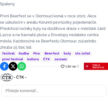
Spálený.
První Beerfest se v Olomouci konal v roce 2001. Akce
se uskuteční v areálu Korunní pevnůstky pojedenácté.
Předchozí ročníky byly na dostihové dráze v městské části
Lazce a na travnaté ploše u Envelopy nedaleko centra
města. Každoročně se Beerfestu Olomouc zúčastnilo
zhruba 15 tisíc lidí.
festival
hudba
Pivo
Beerfest
buty
sto zvířat
pivní festival
kultura
ČTK
seznam
Facebook
Platforma X
WhatsApp
- ČTK -