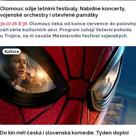
Olomouc ožije letními festivaly. Nabídne koncerty,
vojenské orchestry i otevřené památky
30.07.26 8:36
Olomouc čeká od konce července do poloviny
září série kulturních akcí. Program zahájí Večerní pohoda
u Trojice, na ni naváže Mezinárodní festival vojenských
hudeb a letní sezonu uzavřou Dny evropského dědictví.
Většina programu se uskuteční na Horním náměstí,
Kultura
koncerty Večerní pohody budou zdarma. Více o akcích
sdělila v podcastu Radia Metropole Tomáše Gottwalda
referentka oddělení organizace společenských akcí
města Olomouce Anna Šmídková.
Do kin míří česká i slovenská komedie. Týden doplní