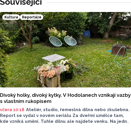
Související
Kultura
Reportáže
Divoký holky, divoký kytky. V Hodolanech vznikají vazby
s vlastním rukopisem
včera 10:18
Ateliér, studio, řemeslná dílna nebo zkušebna.
Report se vydal v novém seriálu Za dveřmi umělce tam,
kde vzniká umění. Tuhle dílnu ale najdete venku. Na jedné
zahradě v Hodolanech vznikají květinové vazby floristek