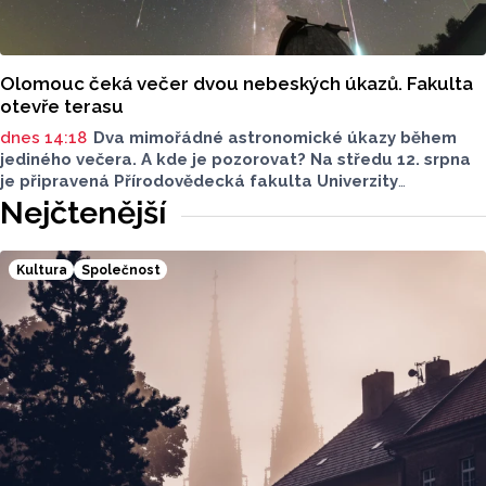
Olomouc čeká večer dvou nebeských úkazů. Fakulta
otevře terasu
dnes 14:18
Dva mimořádné astronomické úkazy během
jediného večera. A kde je pozorovat? Na středu 12. srpna
je připravená Přírodovědecká fakulta Univerzity
Palackého i město Přerov. V Olomouci se otevře terasa,
Nejčtenější
v Přerově Hvězdárna. Na obou místech bude možné
pohlédnout na slunce speciální technikou.
Kultura
Společnost