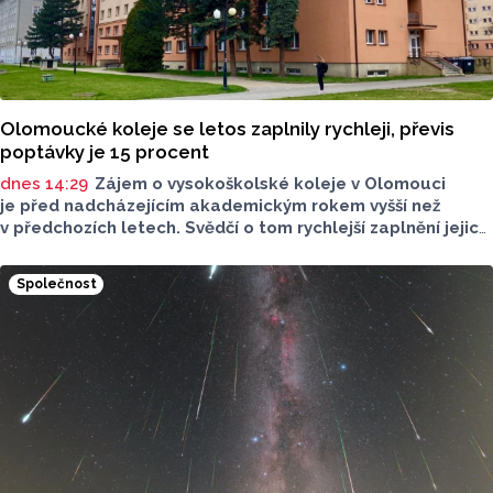
Olomoucké koleje se letos zaplnily rychleji, převis
poptávky je 15 procent
dnes 14:29
Zájem o vysokoškolské koleje v Olomouci
je před nadcházejícím akademickým rokem vyšší než
v předchozích letech. Svědčí o tom rychlejší zaplnění jejich
kapacity. Letošní převis poptávky je asi 15 procent, řekl
ČTK mluvčí Univerzity Palackého (UP) v Olomouci Egon
Společnost
Havrlant. Celková kapacita lůžek na kolejích je letos
zhruba 4300, o dalších přibližně 500 míst se tento počet
navýší příští rok po přestavbě bloku kolejí J. L. Fischera,
doplnil mluvčí.