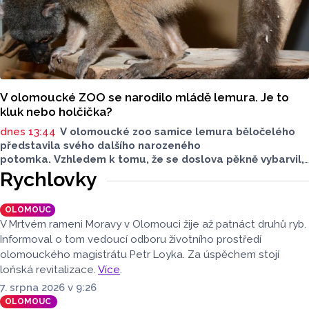
V olomoucké ZOO se narodilo mládě lemura. Je to
kluk nebo holčička?
dnes 13:44
V olomoucké zoo samice lemura běločelého
představila svého dalšího narozeného
potomka. Vzhledem k tomu, že se doslova pěkně vybarvil,
je téměř jisté, že se jedná o samce. Samice totiž bývají
Rychlovky
hnědé, případně hnědošedé, zato samci se pyšní bílým
zbarvením hlavy.
OLOMOUC
V Mrtvém rameni Moravy v Olomouci žije až patnáct druhů ryb.
Informoval o tom vedoucí odboru životního prostředí
olomouckého magistrátu Petr Loyka. Za úspěchem stojí
loňská revitalizace.
Více
.
7. srpna 2026 v 9:26
OLOMOUC