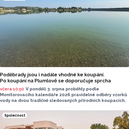
Poděbrady jsou i nadále vhodné ke koupání.
Po koupání na Plumlově se doporučuje sprcha
včera 10:50
V pondělí 3. srpna proběhly podle
Monitorovacího kalendáře 2026 pravidelné odběry vzorků
vody na dvou tradičně sledovaných přírodních koupacích
lokalitách v Olomouckém kraji – ve Vodní nádrži Plumlov
(VN Plumlov) a v Koupací oblasti Poděbrady (KO
Společnost
Poděbrady). Monitoring byl proveden Krajskou
hygienickou stanicí Olomouckého kraje (KHS)