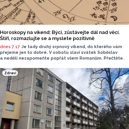
Horoskopy na víkend: Býci, zůstávejte dál nad věcí.
Štíři, rozmazlujte se a myslete pozitivně
dnes 7:17
Je tady druhý srpnový víkend, do kterého vám
přejeme jen to dobré. V sobotu slaví svátek Soběslav
a neděli nezapomeňte popřát všem Romanům. Přečtěte
si svůj horoskop a mějte pěkný víkend.
Zdraví