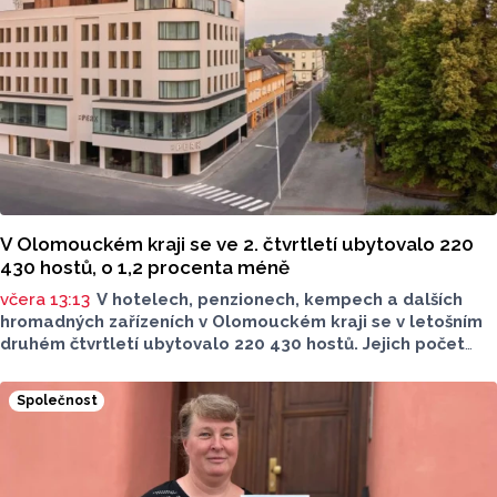
ve spolupráci se Zdravotním ústavem se sídlem v Ostravě,
Centrem hygienických laboratoří v Olomouci.
V Olomouckém kraji se ve 2. čtvrtletí ubytovalo 220
430 hostů, o 1,2 procenta méně
včera 13:13
V hotelech, penzionech, kempech a dalších
hromadných zařízeních v Olomouckém kraji se v letošním
druhém čtvrtletí ubytovalo 220 430 hostů. Jejich počet
meziročně klesl o 1,2 procenta. Podle statistik však
přibylo ubytovaných cizinců, kterých bylo 45 548,
Společnost
meziročně o 9,1 procenta více. Naopak domácích hostů
v regionu ubylo, kraj v tomto období navštívilo 174 882
turistů, což bylo meziročně o 3,6 procenta méně. Celkový
počet přenocování v kraji klesl o 4,7 procenta. Údaje