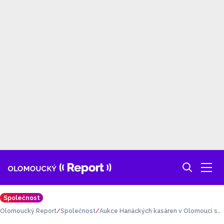
Společnost
Olomoucký Report
Společnost
Aukce Hanáckých kasáren v Olomouci sk
ončila bez vítěze. Stát bude jednat s univ