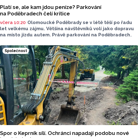
Platí se, ale kam jdou peníze? Parkování
na Poděbradech čelí kritice
včera 10:20
Olomoucké Poděbrady se v létě těší po řadu
let velkému zájmu. Většina návštěvníků volí jako dopravu
na místo jízdu autem. Právě parkování na Poděbradech
je mnoho let tématem, které mezi veřejností rezonuje.
Na konci června vznikla na Facebooku stránka s názvem
Společnost
Poděbrady bez závor a nelegálního parkovného, která
upozorňuje na nevyhovujcí situaci s parkováním
u oblíbeného olomouckého letoviska. Za iniciativou stojí
zastupitel města Olomouce, na jeho přání nebudeme
uvádět jeho identitu.
Spor o Keprník sílí. Ochránci napadají podobu nové