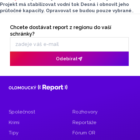
Projekt má stabilizovat vodní tok Desná i obnovit jeho
průtočné kapacity. Opravovat se budou pouze vybrané
úseky koryta. Samotná stavba bude rozdělená do šesti
Seriály
samostatných stavebních projektů.
Chcete dostávat report z regionu do vaší
Odběr newsletteru
schránky?
Odebírat
Společnost
Rozhovory
Krimi
Reportáže
Tipy
Fórum OR