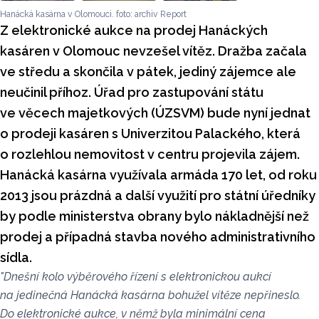
Hanácká kasárna v Olomouci. foto: archiv Report
Z elektronické aukce na prodej Hanáckých
kasáren v Olomouc nevzešel vítěz. Dražba začala
ve středu a skončila v pátek, jediný zájemce ale
neučinil příhoz. Úřad pro zastupování státu
ve věcech majetkových (ÚZSVM) bude nyní jednat
o prodeji kasáren s Univerzitou Palackého, která
o rozlehlou nemovitost v centru projevila zájem.
Hanácká kasárna využívala armáda 170 let, od roku
2013 jsou prázdná a další využití pro státní úředníky
by podle ministerstva obrany bylo nákladnější než
prodej a případná stavba nového administrativního
sídla.
"Dnešní kolo výběrového řízení s elektronickou aukcí
na jedinečná Hanácká kasárna bohužel vítěze nepřineslo.
Do elektronické aukce, v němž byla minimální cena