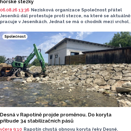
horské stezky
06.08.26 13:36
Nezisková organizace Společnost přátel
Jeseníků dál protestuje proti stezce, na které se aktuálně
pracuje v Jeseníkách. Jednat se má o chodník mezi vrcholy
Šerák a Keprník, které turisté hojně vyhledávají. Stavbou
chodníku se podle odborníků příroda jen poškodí, chodník
Společnost
mezi vrcholy podle nich není nutný.
Desná v Rapotíně projde proměnou. Do koryta
přibude 34 stabilizačních pásů
včera 9:10
Rapotín chystá obnovu koryta řeky Desné.