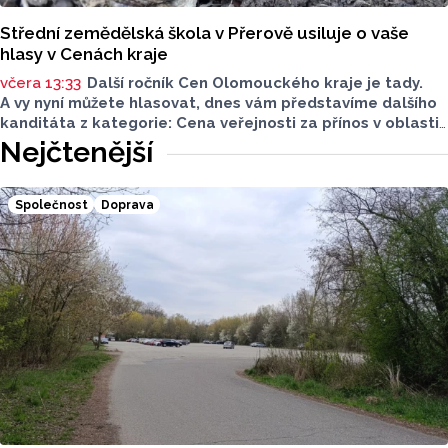
Střední zemědělská škola v Přerově usiluje o vaše
hlasy v Cenách kraje
včera 13:33
Další ročník Cen Olomouckého kraje je tady.
A vy nyní můžete hlasovat, dnes vám představíme dalšího
kanditáta z kategorie: Cena veřejnosti za přínos v oblasti
životního prostředí. Toto je Střední zemědělská škola
Nejčtenější
v Přerově, která má nominaci v kategorii: Významný počin
v ochraně životního prostředí - právnická osoba.
Společnost
Doprava