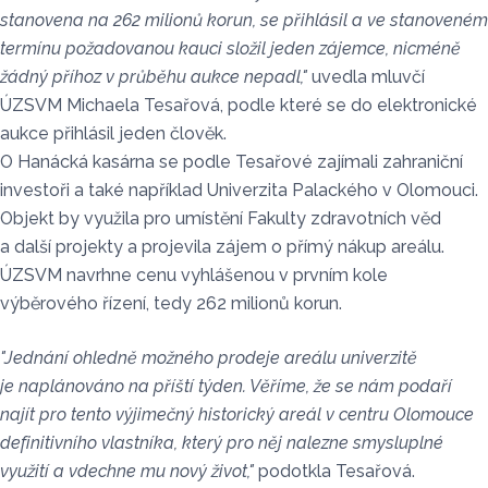
stanovena na 262 milionů korun, se přihlásil a ve stanoveném
termínu požadovanou kauci složil jeden zájemce, nicméně
žádný příhoz v průběhu aukce nepadl,"
uvedla mluvčí
ÚZSVM Michaela Tesařová, podle které se do elektronické
aukce přihlásil jeden člověk.
O Hanácká kasárna se podle Tesařové zajímali zahraniční
investoři a také například Univerzita Palackého v Olomouci.
Objekt by využila pro umístění Fakulty zdravotních věd
a další projekty a projevila zájem o přímý nákup areálu.
ÚZSVM navrhne cenu vyhlášenou v prvním kole
výběrového řízení, tedy 262 milionů korun.
"Jednání ohledně možného prodeje areálu univerzitě
je naplánováno na příští týden. Věříme, že se nám podaří
najít pro tento výjimečný historický areál v centru Olomouce
definitivního vlastníka, který pro něj nalezne smysluplné
využití a vdechne mu nový život,"
podotkla Tesařová.