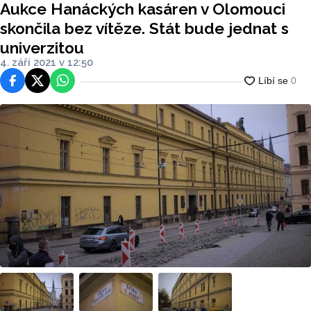
Aukce Hanáckých kasáren v Olomouci
erzitou
skončila bez vítěze. Stát bude jednat s
univerzitou
4. září 2021 v 12:50
Facebook
Platforma X
WhatsApp