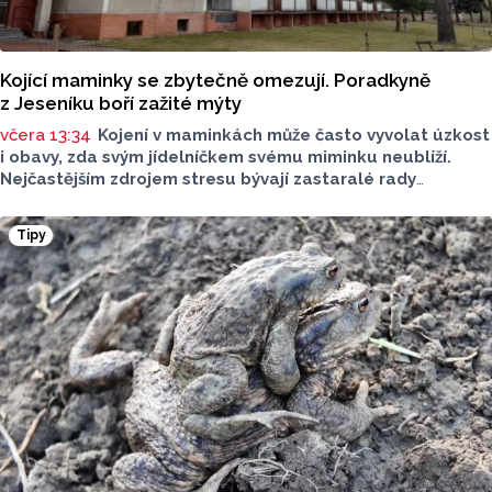
Kojící maminky se zbytečně omezují. Poradkyně
z Jeseníku boří zažité mýty
včera 13:34
Kojení v maminkách může často vyvolat úzkost
i obavy, zda svým jídelníčkem svému miminku neublíží.
Nejčastějším zdrojem stresu bývají zastaralé rady
o nutnosti radikálního omezování jídelníčku, vyhýbání
se nadýmavým potravinám nebo preventivnímu vyřazování
Tipy
alergenů. Mýty o stravě při kojení boří laktační poradkyně
z Jeseníku.