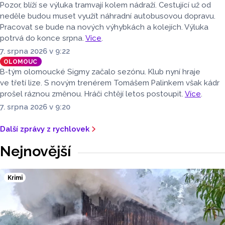
Pozor, blíží se výluka tramvají kolem nádraží. Cestující už od
neděle budou muset využít náhradní autobusovou dopravu.
Pracovat se bude na nových výhybkách a kolejích. Výluka
potrvá do konce srpna.
Více
.
7. srpna 2026 v 9:22
OLOMOUC
B-tým olomoucké Sigmy začalo sezónu. Klub nyní hraje
ve třetí lize. S novým trenérem Tomášem Palinkem však kádr
prošel ráznou změnou. Hráči chtějí letos postoupit.
Více
.
7. srpna 2026 v 9:20
Další zprávy z rychlovek
Nejnovější
Krimi