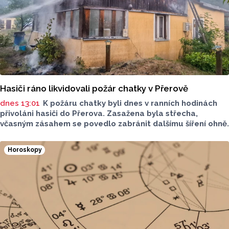
Hasiči ráno likvidovali požár chatky v Přerově
dnes 13:01
K požáru chatky byli dnes v ranních hodinách
přivoláni hasiči do Přerova. Zasažena byla střecha,
včasným zásahem se povedlo zabránit dalšímu šíření ohně.
Horoskopy