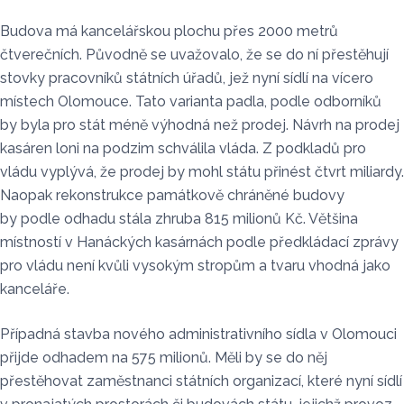
Budova má kancelářskou plochu přes 2000 metrů
čtverečních. Původně se uvažovalo, že se do ní přestěhují
stovky pracovníků státních úřadů, jež nyní sídlí na vícero
místech Olomouce. Tato varianta padla, podle odborníků
by byla pro stát méně výhodná než prodej. Návrh na prodej
kasáren loni na podzim schválila vláda. Z podkladů pro
vládu vyplývá, že prodej by mohl státu přinést čtvrt miliardy.
Naopak rekonstrukce památkově chráněné budovy
by podle odhadu stála zhruba 815 milionů Kč. Většina
místností v Hanáckých kasárnách podle předkládací zprávy
pro vládu není kvůli vysokým stropům a tvaru vhodná jako
kanceláře.
Případná stavba nového administrativního sídla v Olomouci
přijde odhadem na 575 milionů. Měli by se do něj
přestěhovat zaměstnanci státních organizací, které nyní sídlí