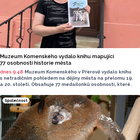
dnes zveřejnil Český statistický úřad (ČSÚ).
Muzeum Komenského vydalo knihu mapující
77 osobností historie města
dnes 9:48
Muzeum Komenského v Přerově vydalo knihu
s netradičním pohledem na dějiny města na přelomu 19.
a 20. století. Obsahuje 77 medailonků osobností, které
se na jeho rozvoji významně podílely. Jejich životní příběhy
jsou doplněny dobovými snímky. Podle autorky publikace
Společnost
Šárky Krákorové Pajůrkové tomu předcházelo 13 let
pátrání po jejich osudech. Kniha vychází u příležitosti
letošního 770. výročí povýšení Přerova na královské město,
sdělila ČTK mluvčí radnice Lenka Chalupová.