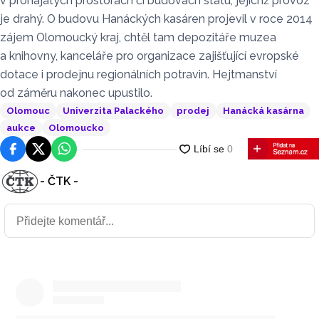
v pronajatých prostorách či budovách státu, jejichž provoz
je drahý. O budovu Hanáckých kasáren projevil v roce 2014
zájem Olomoucký kraj, chtěl tam depozitáře muzea
a knihovny, kanceláře pro organizace zajišťující evropské
dotace i prodejnu regionálních potravin. Hejtmanství
od záměru nakonec upustilo.
Olomouc
Univerzita Palackého
prodej
Hanácká kasárna
aukce
Olomoucko
Facebook
Platforma X
WhatsApp
- ČTK -