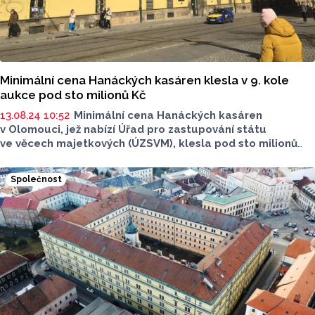
Minimální cena Hanáckých kasáren klesla v 9. kole
aukce pod sto milionů Kč
13.08.24 10:52
Minimální cena Hanáckých kasáren
v Olomouci, jež nabízí Úřad pro zastupování státu
ve věcech majetkových (ÚZSVM), klesla pod sto milionů
korun. V devátém kole dražby, které je naplánováno na 3.
a 4. září, minimální cena klesla na 89 ze 111 milionů korun,
Společnost
uvádí na stránkách ÚZSVM. Kupce pro nemovitost
v historickém jádru Olomouce, která potřebuje velkou
rekonstrukci, stát dosud v elektronických aukcích
nenašel. Na konci roku 2021 je nabízel za 262 milionů
korun.