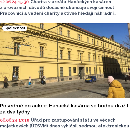
12.06.24 15:30
Charita v areálu Hanáckých kasáren
z provozních důvodů dočasně ukončuje svoji činnost.
Pracovníci a vedení charity aktivně hledají náhradní
prostory pro výdej potravinové pomoci. Zatím neúspěšně.
Společnost
Posedmé do aukce. Hanácká kasárna se budou dražit
za dva týdny
06.06.24 13:19
Úřad pro zastupování státu ve věcech
majetkových (ÚZSVM) dnes vyhlásil sedmou elektronickou