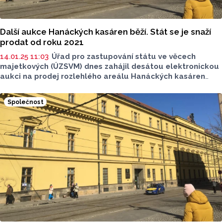
Další aukce Hanáckých kasáren běží. Stát se je snaží
prodat od roku 2021
14.01.25 11:03
Úřad pro zastupování státu ve věcech
majetkových (ÚZSVM) dnes zahájil desátou elektronickou
aukci na prodej rozlehlého areálu Hanáckých kasáren
v centru Olomouce. V novém kole dražby je minimální
kupní cena stanovena na 90 milionů korun. Nejméně jeden
Společnost
zájemce složil kauci ve výši devíti milionů korun a desátý
pokus o vydražení Hanáckých kasáren tak mohl začít.
Aukce potrvá do středečních 10:00. V předchozím kole
byla minimální cena stanovena na 89 milionů korun.