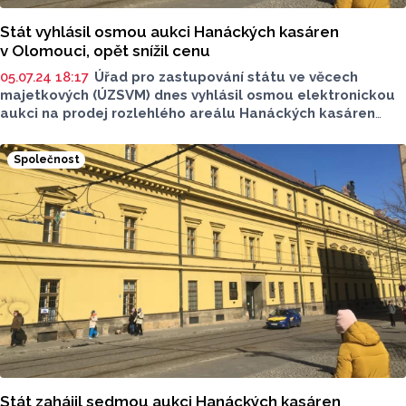
Stát vyhlásil osmou aukci Hanáckých kasáren
v Olomouci, opět snížil cenu
05.07.24 18:17
Úřad pro zastupování státu ve věcech
majetkových (ÚZSVM) dnes vyhlásil osmou elektronickou
aukci na prodej rozlehlého areálu Hanáckých kasáren
v centru Olomouce. V novém kole dražby, které
je naplánováno na 30. a 31. července, minimální cena
Společnost
klesla na 111 milionů korun ze 149 milionů korun. Dnes
to sdělila mluvčí ÚZSVM Michaela Tesařová.
V předchozích sedmi elektronických aukcích se státu
nepodařilo pro kasárny najít kupce, stát proto jejich cenu
postupně snižuje.
Stát zahájil sedmou aukci Hanáckých kasáren