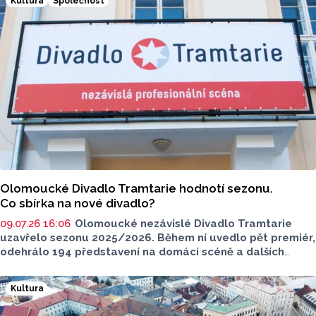
Kultura
Společnost
Olomoucké Divadlo Tramtarie hodnotí sezonu.
Co sbírka na nové divadlo?
09.07.26 16:06
Olomoucké nezávislé Divadlo Tramtarie
uzavřelo sezonu 2025/2026. Během ní uvedlo pět premiér,
odehrálo 194 představení na domácí scéně a dalších
35 zájezdových
představení po celé republice. V tiskové
zprávě dál uvadí divadlo, že všechna představení
Kultura
navštívilo více než 21tisíc diváků. Zmíněno bylo také
stěhování do nových prostor Hanáckých kasáren.