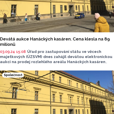
Devátá aukce Hanáckých kasáren. Cena klesla na 89
milionů
03.09.24 15:08
Úřad pro zastupování státu ve věcech
majetkových (ÚZSVM) dnes zahájil devátou elektronickou
aukci na prodej rozlehlého areálu Hanáckých kasáren
v centru Olomouce. V novém kole dražby, které skončí
ve středu, klesla minimální kupní cena na 89 milionů korun
Společnost
ze 111 milionů korun v předchozím kole aukce. Nejméně
jeden zájemce složil kauci a devátý pokus o vydražení
Hanáckých kasáren mohl začít. ČTK dnes informaci získala
na webu ÚZSVM. V předchozích osmi aukcích se státu
nepodařilo pro kasárny najít kupce, nikdo totiž neučinil
příhoz aspoň ve výši minimální ceny. Stát proto cenu
nemovitosti postupně snižuje.