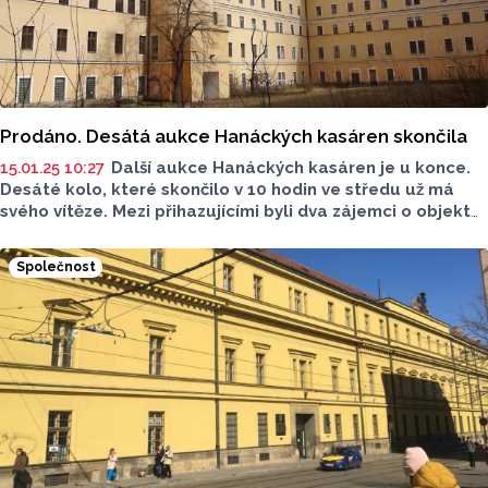
Prodáno. Desátá aukce Hanáckých kasáren skončila
15.01.25 10:27
Další aukce Hanáckých kasáren je u konce.
Desáté kolo, které skončilo v 10 hodin ve středu už má
svého vítěze. Mezi přihazujícími byli dva zájemci o objekt
Hanáckých kasáren, podle mluvčí Úřadu pro zastupování
státu ve věcech majetkových (ÚZSVM), je kupec jasný.
Společnost