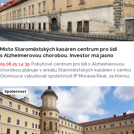
Místo Staroměstských kasáren centrum pro lidi
s Alzheimerovou chorobou. Investor má jasno
05.08.25 14:35
Pobytové centrum pro lidi s Alzheimerovou
chorobou plánuje v areálu Staroměstských kasáren v centru
Olomouce vybudovat společnost IP Moravia Real, za kterou
stojí podnikatel Ivan Kyselý. Rekonstrukce rozlehlé
kasárenské budovy z roku 1810 bude stát několik desítek
Společnost
až stovek milionů korun. Sociální zařízení se 130 lůžky by v
ní mělo být zprovozněno v roce 2027. ČTK to dnes řekl
projektový manažer centra, bývalý hejtman Olomouckého
kraje Jiří Rozbořil.