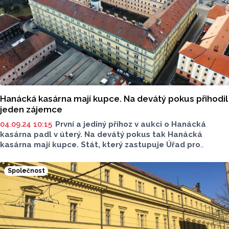
městu Olomouc, kraji a Univerzitě Palackého možnost
dorovnat vítěznou částku a kasárny tak získat. Stát
se snažil Hanácké kasárny prodat od září 2021.
Hanácká kasárna mají kupce. Na devátý pokus přihodil
jeden zájemce
04.09.24 10:15
První a jediný příhoz v aukci o Hanácká
kasárna padl v úterý. Na devátý pokus tak Hanácká
kasárna mají kupce. Stát, který zastupuje Úřad pro
zastupování státu ve věcech majetkových (ÚZSVM), snížil
cenu objektu v centru Olomouce na 89 milionů. Kupec
Společnost
přihodil 100 tisíc.