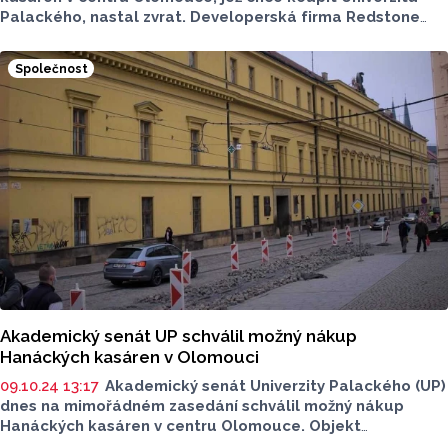
Palackého, nastal zvrat. Developerská firma Redstone
po skončení elektronické aukce navýšila kupní cenu,
za kterou rozlehnou nemovitost v září vydražila. Univerzita
Společnost
tak musí novou cenu opět dorovnat, pokud hodlá kasárny
získat od státu do svého majetku. Celý proces se může
opakovat. Univerzita považuje organizaci prodeje kasáren
za nestandardní a netransparentní, zvažuje právní kroky.
Sdělil to mluvčí UP Egon Havrlant. Mluvčí Úřadu pro
zastupování státu ve věcech majetkových (ÚZSVM)
Michaela Tesařová řekla, že dosud neukončené výběrové
řízení je transparentní a v souladu s pravidly.
Akademický senát UP schválil možný nákup
Hanáckých kasáren v Olomouci
09.10.24 13:17
Akademický senát Univerzity Palackého (UP)
dnes na mimořádném zasedání schválil možný nákup
Hanáckých kasáren v centru Olomouce. Objekt
na začátku září v aukci pořádané Úřadem pro zastupování