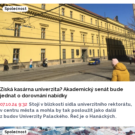
státu ve věcech majetkových (ÚZSVM) vydražila za 89,1
Společnost
milionu korun developerská společnost Redstone. Podle
podmínek aukce může univerzita do 14. října dorovnat
vítěznou cenovou nabídku Redstone a rozlehlou
nemovitost od státu přednostně získat. ÚZSVM se snažil
památkově chráněnou budovu prodat od září 2021.
Poprvé byla aukční cena stanovena na 262 milionů Kč,
poté ji ÚZSVM snižoval až na 89 milionů korun v 9. kole
dražby.
Získá kasárna univerzita? Akademický senát bude
jednat o dorovnání nabídky
07.10.24 9:32
Stojí v blízkosti sídla univerzitního rektorátu,
v centru města a mohla by tak posloužit jako další
z budov Univerzity Palackého. Řeč je o Hanáckých
kasárnách, která po devátém pokusu vydražila skupina
Redstone Richarda Morávka. Částku, kterou Redstone
Společnost
za kasárna nabídl, ovšem může dorovnat Univerzita