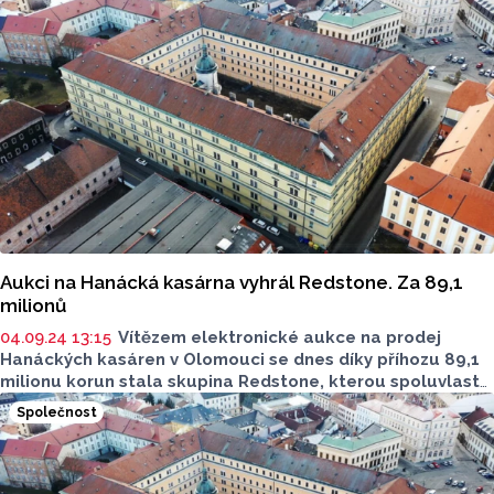
Palackého (UP). Ta v tomto týdnu rozhodne, jestli má o
kasárna zájem.
Aukci na Hanácká kasárna vyhrál Redstone. Za 89,1
milionů
04.09.24 13:15
Vítězem elektronické aukce na prodej
Hanáckých kasáren v Olomouci se dnes díky příhozu 89,1
milionu korun stala skupina Redstone, kterou spoluvlastní
podnikatel Richard Morávek. Na dotaz ČTK to řekl mluvčí
Společnost
skupiny Petr Hlávka. Minimální kupní cena Hanáckých
kasáren v devátém kole aukce byla 89 milionů. Do dražby
se přihlásili dva zájemci, učiněn byl jeden příhoz. Úřad pro
zastupování státu ve věcech majetkových ještě nabídne