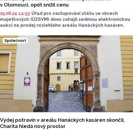
v Olomouci, opět snížil cenu
25.06.24 14:53
Úřad pro zastupování státu ve věcech
majetkových (ÚZSVM) dnes zahájil sedmou elektronickou
aukci na prodej rozlehlého areálu Hanáckých kasáren
v centru Olomouce. V novém kole dražby, které potrvá
do středečních 10:00, snížil stát minimální cenu ze 199
Společnost
milionů korun na 149 milionů korun. Nejméně jeden
zájemce složil kauci a aukce mohla začít. V předchozích
šesti elektronických aukcích se státu nepodařilo pro
kasárny najít kupce.
Výdej potravin v areálu Hanáckých kasáren skončil.
Charita hledá nový prostor