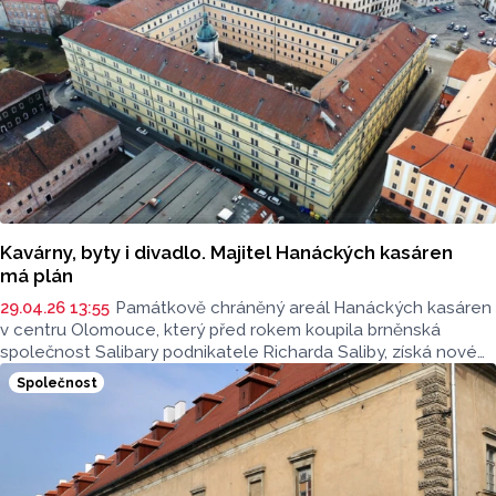
Kavárny, byty i divadlo. Majitel Hanáckých kasáren
má plán
29.04.26 13:55
Památkově chráněný areál Hanáckých kasáren
v centru Olomouce, který před rokem koupila brněnská
společnost Salibary podnikatele Richarda Saliby, získá nové
využití.
Společnost