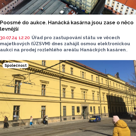
Poosmé do aukce. Hanácká kasárna jsou zase o něco
levnější
30.07.24 12:20
Úřad pro zastupování státu ve věcech
majetkových (ÚZSVM) dnes zahájil osmou elektronickou
aukci na prodej rozlehlého areálu Hanáckých kasáren
v centru Olomouce. V novém kole dražby, které skončí
ve středu, klesla minimální kupní cena na 111 milionů
Společnost
korun ze 149 milionů v předchozím kole aukce. Nejméně
jeden zájemce složil kauci a osmá dražba mohla začít.
Informace pochází z webu ÚZSVM. V předchozích sedmi
aukcích se státu nepodařilo pro kasárny najít kupce,
nikdo totiž neučinil příhoz aspoň ve výši minimální ceny.
Stát proto cenu nemovitosti postupně snižuje.