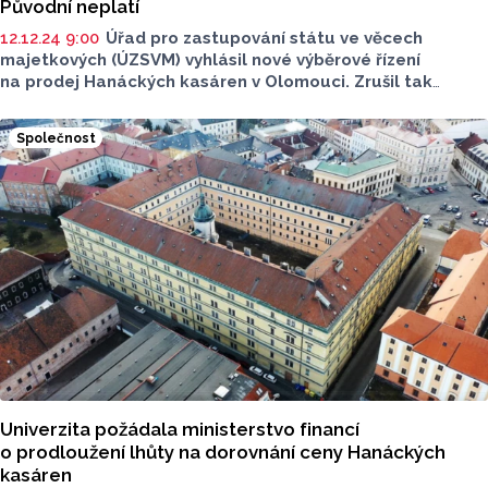
Původní neplatí
12.12.24 9:00
Úřad pro zastupování státu ve věcech
majetkových (ÚZSVM) vyhlásil nové výběrové řízení
na prodej Hanáckých kasáren v Olomouci. Zrušil tak
předchozí řízení, ve kterém koncem října nastal nečekaný
zvrat. Nová aukce bude uspořádána v polovině ledna.
Společnost
Minimální cena je stanovena na 90 milionů korun,
v předchozí dražbě činila 89 milionů korun. ČTK to sdělila
mluvčí ÚZSVM Michaela Tesařová.
Univerzita požádala ministerstvo financí
o prodloužení lhůty na dorovnání ceny Hanáckých
kasáren