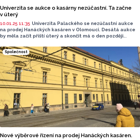
Univerzita se aukce o kasárny nezúčastní. Ta začne
v úterý
10.01.25 11:35
Univerzita Palackého se nezúčastní aukce
na prodej Hanáckých kasáren v Olomouci. Desátá aukce
by měla začít příští úterý a skončit má o den později.
Minimální kupní cenu stanovil Úřad pro zastupování státu
ve věcech majetkových
(ÚZSVM)
na 90 milionů korun.
Společnost
Nové výběrové řízení na prodej Hanáckých kasáren.