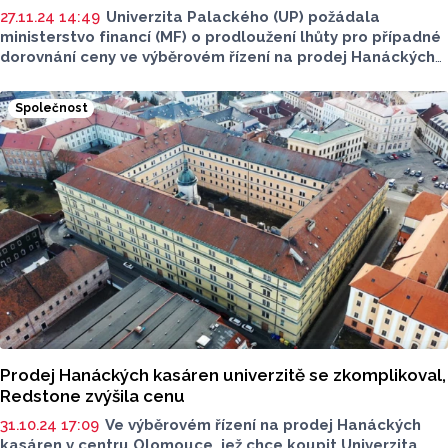
27.11.24 14:49
Univerzita Palackého (UP) požádala
ministerstvo financí (MF) o prodloužení lhůty pro případné
dorovnání ceny ve výběrovém řízení na prodej Hanáckých
kasáren v centru Olomouce, které organizuje Úřad pro
zastupování státu ve věcech majetkových (ÚZSVM).
Společnost
Ministerstvo by zároveň podle vedení univerzity mělo
postup ÚZSVM při prodeji Hanáckých kasáren prověřit.
Na dotaz to řekl mluvčí ÚP Egon Havrlant.
Prodej Hanáckých kasáren univerzitě se zkomplikoval,
Redstone zvýšila cenu
31.10.24 17:09
Ve výběrovém řízení na prodej Hanáckých
kasáren v centru Olomouce, jež chce koupit Univerzita