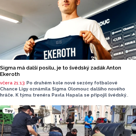
Sigma má další posilu, je to švédský zadák Anton
Ekeroth
včera 21:13
Po druhém kole nové sezóny fotbalové
Chance Ligy oznámila Sigma Olomouc dalšího nového
hráče. K týmu trenéra Pavla Hapala se připojil švédský
obránce Anton Ekeroth, který přichází na Hanou
z norského HamKamu. Sigma to uvedla na svém webu,
Tipy
o tom, na jak dlouho podepsal nov hráč smlouvu
neinformovala.