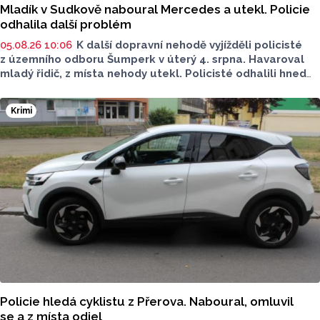
Mladík v Sudkově naboural Mercedes a utekl. Policie
odhalila další problém
05.08.26 10:06
K další dopravní nehodě vyjížděli policisté
z územního odboru Šumperk v úterý 4. srpna. Havaroval
mladý řidič, z místa nehody utekl. Policisté odhalili hned
několik prohřešků. Proti řidiči zahájili úkony trestního
řízení. Škoda přesáhla 100 tisíc.
Krimi
Policie hledá cyklistu z Přerova. Naboural, omluvil
se a z místa odjel