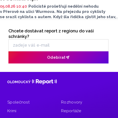
05.08.26 10:40
Policisté prošetřují nedělní nehodu
v Přerově na ulici Wurmova. Na přejezdu pro cyklisty
se srazil cyklista s autem. Když šla řidička zjistit jeho stav,
z místa odjel a řekl, že mu nic není. Policisté nyní
Seriály
po neznámém cyklistovi pátrají a prosí veřejnost
Chcete dostávat report z regionu do vaší
Odběr newsletteru
o pomoc.
schránky?
Odebírat
Společnost
Rozhovory
Krimi
Reportáže