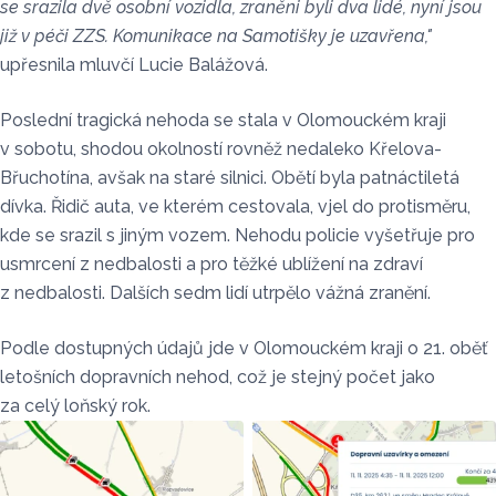
se srazila dvě osobní vozidla, zraněni byli dva lidé, nyní jsou
již v péči ZZS. Komunikace na Samotišky je uzavřena,"
upřesnila mluvčí Lucie Balážová.
Poslední tragická nehoda se stala v Olomouckém kraji
v sobotu, shodou okolností rovněž nedaleko Křelova-
Břuchotína, avšak na staré silnici. Obětí byla patnáctiletá
dívka. Řidič auta, ve kterém cestovala, vjel do protisměru,
kde se srazil s jiným vozem. Nehodu policie vyšetřuje pro
usmrcení z nedbalosti a pro těžké ublížení na zdraví
z nedbalosti. Dalších sedm lidí utrpělo vážná zranění.
Podle dostupných údajů jde v Olomouckém kraji o 21. oběť
letošních dopravních nehod, což je stejný počet jako
za celý loňský rok.