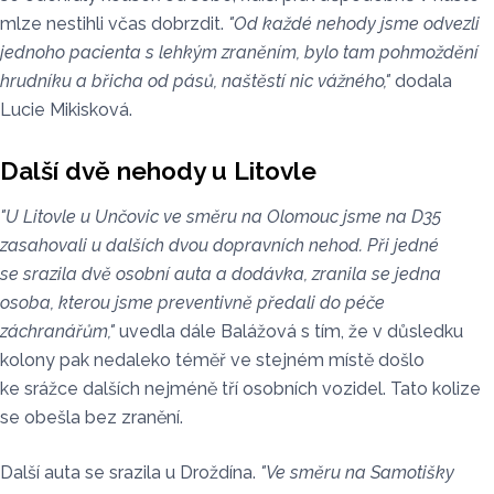
mlze nestihli včas dobrzdit.
"Od každé nehody jsme odvezli
jednoho pacienta s lehkým zraněním, bylo tam pohmoždění
hrudníku a břicha od pásů, naštěstí nic vážného,"
dodala
Lucie Mikisková.
Další dvě nehody u Litovle
"U Litovle u Unčovic ve směru na Olomouc jsme na D35
zasahovali u dalších dvou dopravních nehod. Při jedné
se srazila dvě osobní auta a dodávka, zranila se jedna
osoba, kterou jsme preventivně předali do péče
záchranářům,"
uvedla dále Balážová s tím, že v důsledku
kolony pak nedaleko téměř ve stejném místě došlo
ke srážce dalších nejméně tří osobních vozidel. Tato kolize
se obešla bez zranění.
Další auta se srazila u Droždína.
"Ve směru na Samotišky