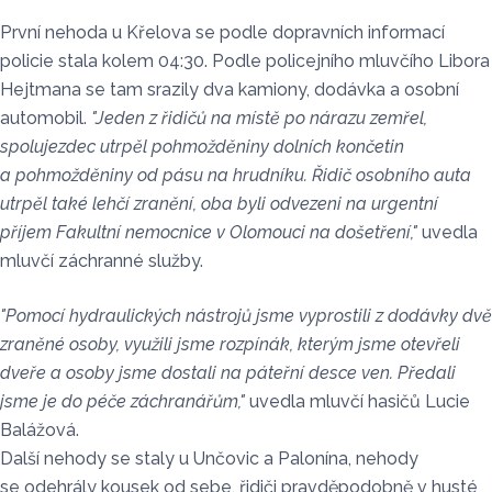
První nehoda u Křelova se podle dopravních informací
policie stala kolem 04:30. Podle policejního mluvčího Libora
Hejtmana se tam srazily dva kamiony, dodávka a osobní
automobil.
"Jeden z řidičů na místě po nárazu zemřel,
spolujezdec utrpěl pohmožděniny dolních končetin
a pohmožděniny od pásu na hrudníku. Řidič osobního auta
utrpěl také lehčí zranění, oba byli odvezeni na urgentní
příjem Fakultní nemocnice v Olomouci na došetření,"
uvedla
mluvčí záchranné služby.
"Pomocí hydraulických nástrojů jsme vyprostili z dodávky dvě
zraněné osoby, využili jsme rozpínák, kterým jsme otevřeli
dveře a osoby jsme dostali na páteřní desce ven. Předali
jsme je do péče záchranářům,"
uvedla mluvčí hasičů Lucie
Balážová.
Další nehody se staly u Unčovic a Palonína, nehody
se odehrály kousek od sebe, řidiči pravděpodobně v husté