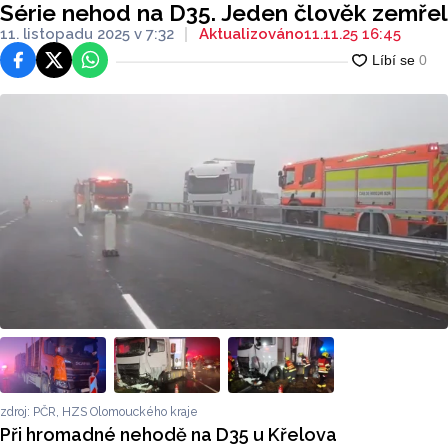
Série nehod na D35. Jeden člověk zemřel
11. listopadu 2025 v 7:32
Aktualizováno
11.11.25 16:45
Facebook
Platforma X
WhatsApp
zdroj: PČR, HZS Olomouckého kraje
Při hromadné nehodě na D35 u Křelova