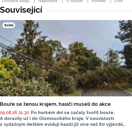
Související
Krimi
Bouře se ženou krajem, hasiči museli do akce
05.08.26 21:30
Po horkém dni se začaly tvořit bouře.
A dorazily už i do Olomouckého kraje. V souvislosti
s vydatným deštěm evidují hasiči již více než 60 výjezdů,
nejvíce na Šumpersku. Hasičský záchranný sbor (HZS)