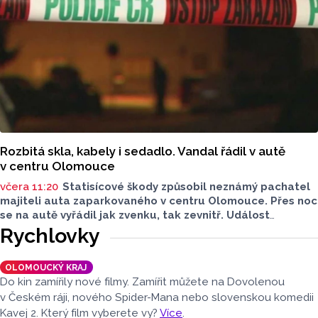
záchranář, speleo potápěč a hasič z centrální hasičské
stanice v Kladně, uvedli na sociální síti středočeští hasiči.
Rozbitá skla, kabely i sedadlo. Vandal řádil v autě
v centru Olomouce
včera 11:20
Statisícové škody způsobil neznámý pachatel
majiteli auta zaparkovaného v centru Olomouce. Přes noc
se na autě vyřádil jak zvenku, tak zevnitř. Událost
vyšetřovali olomoučtí policisté a v ranních hodinách o ní
Rychlovky
informovala tisková mluvčí Marie Šafářová. Pachateli
hrozí i vězení.
OLOMOUCKÝ KRAJ
Do kin zamířily nové filmy. Zamířit můžete na Dovolenou
v Českém ráji, nového Spider-Mana nebo slovenskou komedii
Kavej 2. Který film vyberete vy?
Více
.