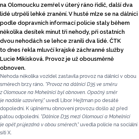
na Olomoucku zemřel v úterý ráno řidič, další dva
lidé utrpěli lehké zranění. V husté mlze se na dálnici
podle dopravních informací policie staly během
několika desítek minut tři nehody, při ostatních
dvou nehodách se lehce zranili dva lidé. ČTK
to dnes řekla mluvčí krajské záchranné služby
Lucie Mikisková. Provoz je už obousměrně
obnoven.
Nehoda několika vozidel zastavila provoz na dálnici v obou
směrech brzy ráno.
"Provoz na dálnici D35 ve směru
z Olomouce na Mohelnici byl obnoven. Opačný směr
je nadále uzavřený,"
uvedl Libor Hejtman po desáté
dopolední. K úplnému obnovení provozu došlo až před
pátou odpolední.
"Dálnice D35 mezi Olomoucí a Mohelnicí
je opět průjezdná v obou směrech,"
uvedla policie na sociální
síti X.