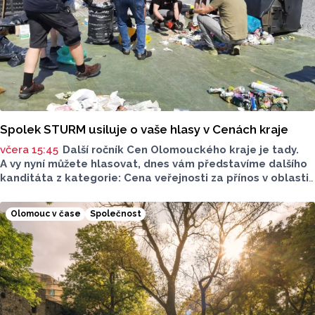
Spolek STURM usiluje o vaše hlasy v Cenách kraje
včera 15:45
Další ročník Cen Olomouckého kraje je tady.
A vy nyní můžete hlasovat, dnes vám představíme dalšího
kanditáta z kategorie: Cena veřejnosti za přínos v oblasti
životního prostředí. Toto je Spolek STURM, nominován
v kategorii: Významný počin v ochraně životního prostředí -
Olomouc v čase
Společnost
právnická osoba.