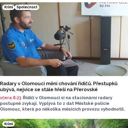
Olomouckého kraje o tom informoval na sociálních sítích.
Krimi
Společnost
Radary v Olomouci mění chování řidičů. Přestupků
ubývá, nejvíce se stále hřeší na Přerovské
včera 8:23
Řidiči v Olomouci si na stacionární radary
postupně zvykají. Vyplývá to z dat Městské policie
Olomouc, která po několika měsících provozu vyhodnotila
situaci na třech nejnovějších měřicích místech. Počet
zaznamenaných přestupků zde oproti prvním měsícům
Krimi
výrazně klesl, v některých lokalitách až o polovinu.