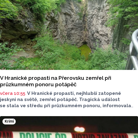
O dopravě, ale i o případech, která musela Městská
policie Olomouc (MPO) řešit mluvil v pocastu Radia
Metropole s Tomášem Gottwaldem mluvčí MPO Petr
Čunderle.
V Hranické propasti na Přerovsku zemřel při
průzkumném ponoru potápěč
včera 10:55
V Hranické propasti, nejhlubší zatopené
jeskyni na světě, zemřel potápěč. Tragická událost
se stala ve středu při průzkumném ponoru, informovala
dnes na sociální síti Speleologická záchranná služba. Tělo
bylo vyzvednuto v noci na dnešek z hloubky 186 metrů.
Krimi
Na případ upozornil server Novinky.cz. Policie případ
vyšetřuje pro trestný čin usmrcení z nedbalosti, řekla dnes
ČTK policejní mluvčí Miluše Zajícová. Muž byl letecký