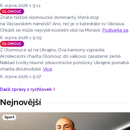
6. srpna 2026 v 9:11
OLOMOUC
Znáte historii olomoucké dominanty, která stojí
na Václavském náměstí? Ano, řeč je o katedrále sv. Václava.
Chlubit se může nejvyšší kostelní věží na Moravě.
Podívejte se
.
6. srpna 2026 v 9:09
OLOMOUC
Z Olomouce až na Ukrajinu. Dva kamiony vypravila
Arcidiecézní charita Olomouc do válkouo zasažené země.
Náklad tvořily hlavně zdravotnické pomůcky. Ukrajině pomáhá
charita dlouhodobě.
Více
.
6. srpna 2026 v 9:07
Další zprávy z rychlovek
Nejnovější
Sport