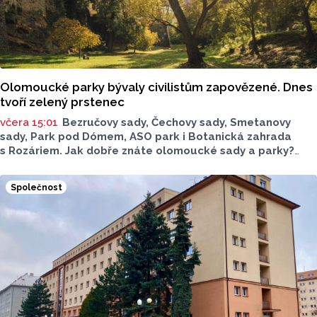
Olomoucké parky bývaly civilistům zapovězené. Dnes
tvoří zelený prstenec
včera 15:01
Bezručovy sady, Čechovy sady, Smetanovy
sady, Park pod Dómem, ASO park i Botanická zahrada
s Rozáriem. Jak dobře znáte olomoucké sady a parky?
Dnes se v nich běžně procházíme a kocháme se krásami,
které v nich jsou. Vždy tomu tak ale nebylo.
Společnost