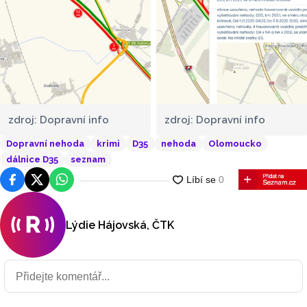
zdroj: Dopravní info
zdroj: Dopravní info
Dopravní nehoda
krimi
D35
nehoda
Olomoucko
dálnice D35
seznam
Facebook
Platforma X
WhatsApp
Lýdie Hájovská, ČTK