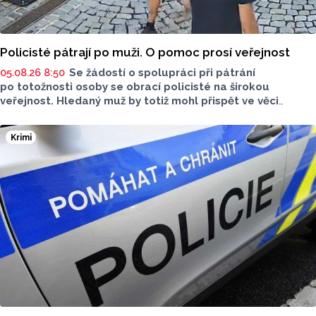
Policisté pátrají po muži. O pomoc prosí veřejnost
05.08.26 8:50
Se žádostí o spolupráci při pátrání
po totožnosti osoby se obrací policisté na širokou
veřejnost. Hledaný muž by totiž mohl přispět ve věci
objasnění činu.
Krimi