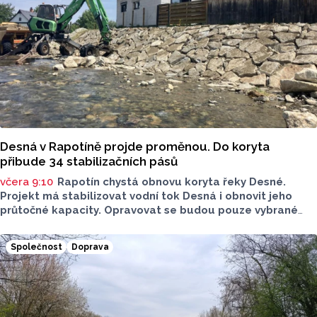
Desná v Rapotíně projde proměnou. Do koryta
přibude 34 stabilizačních pásů
včera 9:10
Rapotín chystá obnovu koryta řeky Desné.
Projekt má stabilizovat vodní tok Desná i obnovit jeho
průtočné kapacity. Opravovat se budou pouze vybrané
úseky koryta. Samotná stavba bude rozdělená do šesti
samostatných stavebních projektů.
Společnost
Doprava