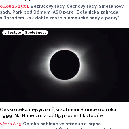
06.08.26 15:01
Bezručovy sady, Čechovy sady, Smetanovy
sady, Park pod Dómem, ASO park i Botanická zahrada
s Rozáriem. Jak dobře znáte olomoucké sady a parky?
Dnes se v nich běžně procházíme a kocháme se krásami,
které v nich jsou. Vždy tomu tak ale nebylo.
Lifestyle
Společnost
Česko čeká nejvýraznější zatmění Slunce od roku
1999. Na Hané zmizí až 85 procent kotouče
včera 8:15
Obloha nabídne ve středu 12. srpna