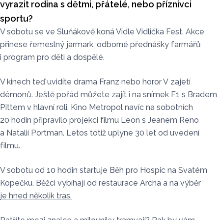
vyrazit rodina s dětmi, přátelé, nebo příznivci
sportu?
V sobotu se ve Sluňákově koná Vidle Vidlička Fest. Akce
přinese řemeslný jarmark, odborné přednášky farmářů
i program pro děti a dospělé.
V kinech teď uvidíte drama Franz nebo horor V zajetí
démonů. Ještě pořád můžete zajít i na snímek F1 s Bradem
Pittem v hlavní roli. Kino Metropol navíc na sobotních
20 hodin připravilo projekci filmu Leon s Jeanem Reno
a Natalií Portman. Letos totiž uplyne 30 let od uvedení
filmu.
V sobotu od 10 hodin startuje Běh pro Hospic na Svatém
Kopečku. Běžci vybíhají od restaurace Archa a na výběr
je hned několik tras.