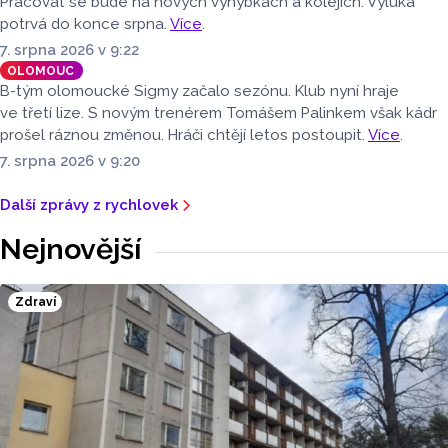
Pracovat se bude na nových výhybkách a kolejích. Výluka
potrvá do konce srpna.
Více
.
7. srpna 2026 v 9:22
OLOMOUC
B-tým olomoucké Sigmy začalo sezónu. Klub nyní hraje
ve třetí lize. S novým trenérem Tomášem Palinkem však kádr
prošel ráznou změnou. Hráči chtějí letos postoupit.
Více
.
7. srpna 2026 v 9:20
Další zprávy z rychlovek
Nejnovější
Zdraví