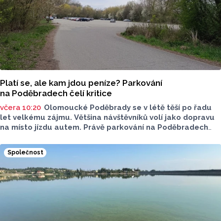
Platí se, ale kam jdou peníze? Parkování
na Poděbradech čelí kritice
včera 10:20
Olomoucké Poděbrady se v létě těší po řadu
let velkému zájmu. Většina návštěvníků volí jako dopravu
na místo jízdu autem. Právě parkování na Poděbradech
je mnoho let tématem, které mezi veřejností rezonuje.
Na konci června vznikla na Facebooku stránka s názvem
Společnost
Poděbrady bez závor a nelegálního parkovného, která
upozorňuje na nevyhovujcí situaci s parkováním
u oblíbeného olomouckého letoviska. Za iniciativou stojí
zastupitel města Olomouce, na jeho přání nebudeme
uvádět jeho identitu.