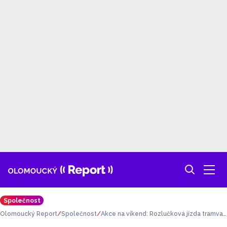
Společnost
Olomoucký Report
Společnost
Akce na víkend: Rozlučková jízda tramvaj
í, Běh pro hospic a Leon v kinech