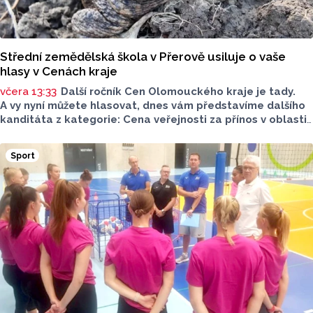
Střední zemědělská škola v Přerově usiluje o vaše
hlasy v Cenách kraje
včera 13:33
Další ročník Cen Olomouckého kraje je tady.
A vy nyní můžete hlasovat, dnes vám představíme dalšího
kanditáta z kategorie: Cena veřejnosti za přínos v oblasti
životního prostředí. Toto je Střední zemědělská škola
v Přerově, která má nominaci v kategorii: Významný počin
Sport
v ochraně životního prostředí - právnická osoba.