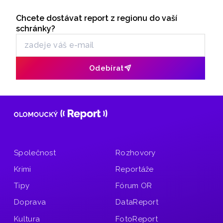
Šerák a Keprník, které turisté hojně vyhledávají. Stavbou
Seriály
chodníku se podle odborníků příroda jen poškodí, chodník
Chcete dostávat report z regionu do vaší
Odběr newsletteru
mezi vrcholy podle nich není nutný.
schránky?
Odebírat
Společnost
Rozhovory
Krimi
Reportáže
Tipy
Fórum OR
Doprava
DataReport
Kultura
FotoReport