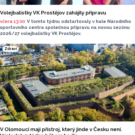
Volejbalistky VK Prostějov zahájily přípravu
včera 13:00
V tomto týdnu odstartovaly v hale Národního
sportovního centra společnou přípravu na novou sezónu
2026/27 volejbalistky VK Prostějov.
Zdraví
V Olomouci mají přístroj, který jinde v Česku není.