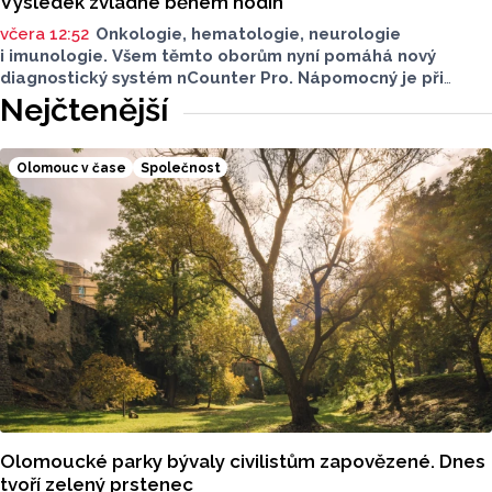
Výsledek zvládne během hodin
včera 12:52
Onkologie, hematologie, neurologie
i imunologie. Všem těmto oborům nyní pomáhá nový
diagnostický systém nCounter Pro. Nápomocný je při
správném určení příčin obtíží i v přesném a včasném
Nejčtenější
nasazení účinné léčby.
Olomouc v čase
Společnost
Olomoucké parky bývaly civilistům zapovězené. Dnes
tvoří zelený prstenec