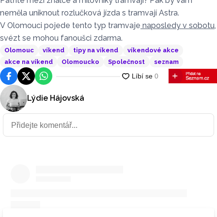
Patříte mezi znalce a milovníky tramvají? Pak by vám
neměla uniknout rozlučková jízda s tramvají Astra.
V Olomouci pojede tento typ tramvaje
naposledy v sobotu
,
svézt se mohou fanoušci zdarma.
Olomouc
víkend
tipy na víkend
víkendové akce
akce na víkend
Olomoucko
Společnost
seznam
Facebook
Platforma X
WhatsApp
Lýdie Hájovská