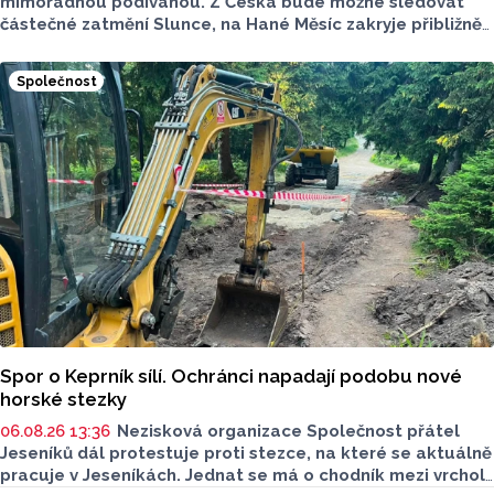
mimořádnou podívanou. Z Česka bude možné sledovat
částečné zatmění Slunce, na Hané Měsíc zakryje přibližně
80 až 85 procent slunečního kotouče. Podle olomouckého
hvězdáře Michala půjde o nejvýraznější zatmění Slunce
Společnost
pozorovatelné z Česka od roku 1999. Důležité ale bude
najít vhodné místo a především chránit zrak. Více povědel
v rozhovoru Radia Haná s Lukášem Kobzou.
Spor o Keprník sílí. Ochránci napadají podobu nové
horské stezky
06.08.26 13:36
Nezisková organizace Společnost přátel
Jeseníků dál protestuje proti stezce, na které se aktuálně
pracuje v Jeseníkách. Jednat se má o chodník mezi vrcholy