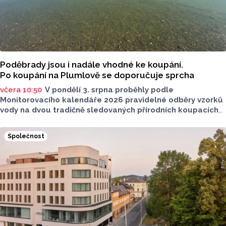
Poděbrady jsou i nadále vhodné ke koupání.
Po koupání na Plumlově se doporučuje sprcha
včera 10:50
V pondělí 3. srpna proběhly podle
Monitorovacího kalendáře 2026 pravidelné odběry vzorků
vody na dvou tradičně sledovaných přírodních koupacích
lokalitách v Olomouckém kraji – ve Vodní nádrži Plumlov
(VN Plumlov) a v Koupací oblasti Poděbrady (KO
Společnost
Poděbrady). Monitoring byl proveden Krajskou
hygienickou stanicí Olomouckého kraje (KHS)
ve spolupráci se Zdravotním ústavem se sídlem v Ostravě,
Centrem hygienických laboratoří v Olomouci.