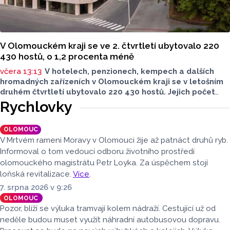
V Olomouckém kraji se ve 2. čtvrtletí ubytovalo 220
430 hostů, o 1,2 procenta méně
včera 13:13
V hotelech, penzionech, kempech a dalších
hromadných zařízeních v Olomouckém kraji se v letošním
druhém čtvrtletí ubytovalo 220 430 hostů. Jejich počet
meziročně klesl o 1,2 procenta. Podle statistik však
Rychlovky
přibylo ubytovaných cizinců, kterých bylo 45 548,
meziročně o 9,1 procenta více. Naopak domácích hostů
OLOMOUC
v regionu ubylo, kraj v tomto období navštívilo 174 882
V Mrtvém rameni Moravy v Olomouci žije až patnáct druhů ryb.
turistů, což bylo meziročně o 3,6 procenta méně. Celkový
Informoval o tom vedoucí odboru životního prostředí
počet přenocování v kraji klesl o 4,7 procenta. Údaje
olomouckého magistrátu Petr Loyka. Za úspěchem stojí
dnes zveřejnil Český statistický úřad (ČSÚ).
loňská revitalizace.
Více
.
7. srpna 2026 v 9:26
OLOMOUC
Pozor, blíží se výluka tramvají kolem nádraží. Cestující už od
neděle budou muset využít náhradní autobusovou dopravu.