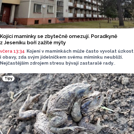
Kojící maminky se zbytečně omezují. Poradkyně
z Jeseníku boří zažité mýty
včera 13:34
Kojení v maminkách může často vyvolat úzkost
i obavy, zda svým jídelníčkem svému miminku neublíží.
Nejčastějším zdrojem stresu bývají zastaralé rady
o nutnosti radikálního omezování jídelníčku, vyhýbání
se nadýmavým potravinám nebo preventivnímu vyřazování
Tipy
alergenů. Mýty o stravě při kojení boří laktační poradkyně
z Jeseníku.