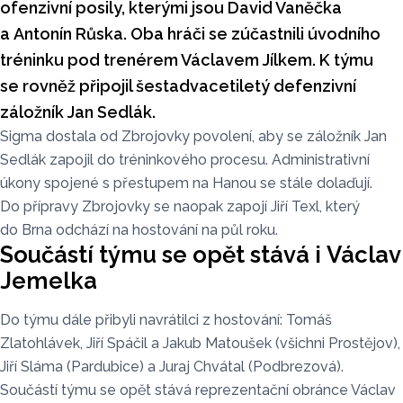
ofenzivní posily, kterými jsou David Vaněčka
a Antonín Růska. Oba hráči se zúčastnili úvodního
tréninku pod trenérem Václavem Jílkem. K týmu
se rovněž připojil šestadvacetiletý defenzivní
záložník Jan Sedlák.
Sigma dostala od Zbrojovky povolení, aby se záložník Jan
Sedlák zapojil do tréninkového procesu. Administrativní
úkony spojené s přestupem na Hanou se stále dolaďují.
Do přípravy Zbrojovky se naopak zapojí Jiří Texl, který
do Brna odchází na hostování na půl roku.
Součástí týmu se opět stává i Václav
Jemelka
Do týmu dále přibyli navrátilci z hostování: Tomáš
Zlatohlávek, Jiří Spáčil a Jakub Matoušek (všichni Prostějov),
Jiří Sláma (Pardubice) a Juraj Chvátal (Podbrezová).
Součástí týmu se opět stává reprezentační obránce Václav