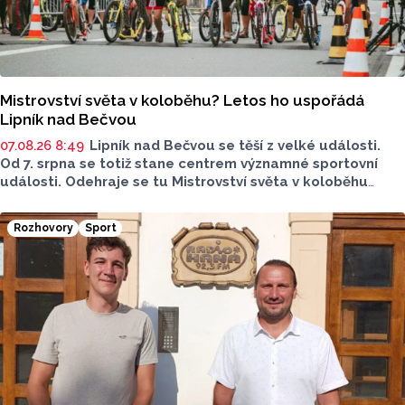
Mistrovství světa v koloběhu? Letos ho uspořádá
Lipník nad Bečvou
07.08.26 8:49
Lipník nad Bečvou se těší z velké události.
Od 7. srpna se totiž stane centrem významné sportovní
události. Odehraje se tu Mistrovství světa v koloběhu
2026. Město přivítá závodníky z nejrůznějších států, své síly
budou poměřovat v atraktivních disciplínách.
Rozhovory
Sport
Reprezentovat budou i místní závodníci v čele
s úřadujícím mistrem světa Romanem Matyášem.