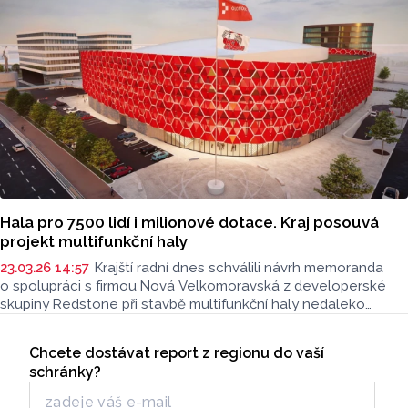
Zlínského nebo Jihomoravského kraje.
Hala pro 7500 lidí i milionové dotace. Kraj posouvá
projekt multifunkční haly
23.03.26 14:57
Krajští radní dnes schválili návrh memoranda
o spolupráci s firmou Nová Velkomoravská z developerské
skupiny Redstone při stavbě multifunkční haly nedaleko
centra Olomouce. Návrh v závěru dubna projedná krajské
Seriály
zastupitelstvo. Novinářům to po jednání krajské rady řekl
Chcete dostávat report z regionu do vaší
Odběr newsletteru
hejtman Ladislav Okleštěk (ANO).
schránky?