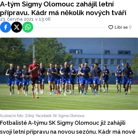
A-tým Sigmy Olomouc zahájil letní
přípravu. Kádr má několik nových tváří
23. června 2021 v 13:06
Facebook
Platforma X
WhatsApp
Ilustrační foto. Zdroj: Facebook SK Sigma Olomouc
Fotbalisté A-týmu SK Sigmy Olomouc již zahájili
svoji letní přípravu na novou sezónu. Kádr má nové