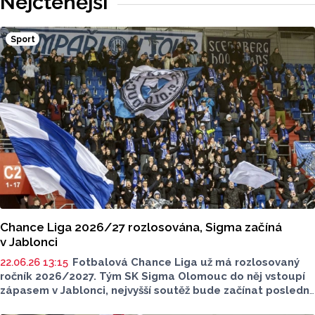
Nejčtenější
hnědé, případně hnědošedé, zato samci se pyšní bílým
zbarvením hlavy.
Sport
Chance Liga 2026/27 rozlosována, Sigma začíná
v Jablonci
22.06.26 13:15
Fotbalová Chance Liga už má rozlosovaný
ročník 2026/2027. Tým SK Sigma Olomouc do něj vstoupí
zápasem v Jablonci, nejvyšší soutěž bude začínat poslední
červencový víkend. Poprvé doma budou hrát Hanáci ve 2.