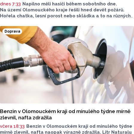
dnes 7:33
Napilno měli hasiči během sobotního dne.
Na území Olomouckého kraje řešili hned devět požárů.
Hořela chatka, lesní porost nebo skládka a to na různých
místech kraje.
Doprava
Benzin v Olomouckém kraji od minulého týdne mírně
zlevnil, nafta zdražila
včera 18:33
Benzin v Olomouckém kraji od minulého týdne
mírně zlevnil, nafta naopak výrazně zdražila. Litr Naturalu