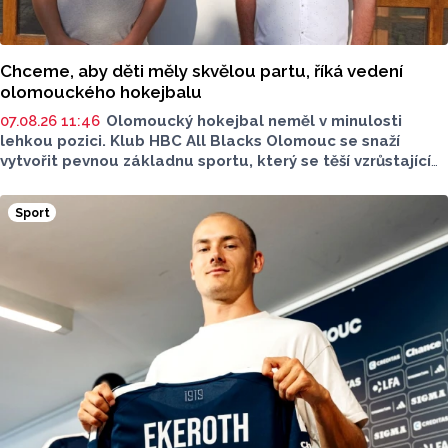
Chceme, aby děti měly skvělou partu, říká vedení
olomouckého hokejbalu
07.08.26 11:46
Olomoucký hokejbal neměl v minulosti
lehkou pozici. Klub HBC All Blacks Olomouc se snaží
vytvořit pevnou základnu sportu, který se těší vzrůstající
oblibě. Desítky mladých hokejbalistů, reprezentantka
i ambice vybudovat vlastní zázemí - to je olomoucký
Sport
hokejbal. O tom, jak vznikal klub od nuly, proč je důležitější
kolektiv než výsledky a co podle nich dnes děti skutečně
motivuje ke sportu, promluvili v rozhovoru pro Report
předseda klubu a trenér mládeže Petr Hanák a trenér
přípravky Tomáš Martinek.