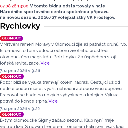
07.08.26 13:00
V tomto týdnu odstartovaly v hale
Národního sportovního centra společnou přípravu
na novou sezónu 2026/27 volejbalistky VK Prostějov.
Rychlovky
OLOMOUC
V Mrtvém rameni Moravy v Olomouci žije až patnáct druhů ryb.
Informoval o tom vedoucí odboru životního prostředí
olomouckého magistrátu Petr Loyka. Za úspěchem stojí
loňská revitalizace.
Více
.
7. srpna 2026 v 9:26
OLOMOUC
Pozor, blíží se výluka tramvají kolem nádraží. Cestující už od
neděle budou muset využít náhradní autobusovou dopravu.
Pracovat se bude na nových výhybkách a kolejích. Výluka
potrvá do konce srpna.
Více
.
7. srpna 2026 v 9:22
OLOMOUC
B-tým olomoucké Sigmy začalo sezónu. Klub nyní hraje
ve třetí lize. S novým trenérem Tomášem Palinkem však kádr