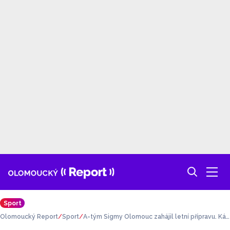
Sport
Olomoucký Report
Sport
A-tým Sigmy Olomouc zahájil letní přípravu. Kád
r má několik nových tváří