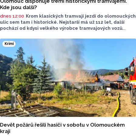
Olomouc disponuje třemi historickými tramvajemi.
Kde jsou další?
dnes 12:00
Krom klasických tramvají jezdí do olomouckých
ulic sem tam i historické. Nejstarší má už 112 let, další
pochází od kdysi velkého výrobce tramvajových vozů.
Třetím je vlečný vůz. Další, které kdysi jezdily v krajském
městě, jsou na jiných místech, třeba v brněnském
Krimi
depozitáři.
Devět požárů řešili hasiči v sobotu v Olomouckém
kraji