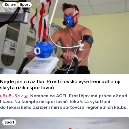
kole proti Mladé Boleslavi.
Zdraví
Sport
Nejde jen o razítko. Prostějovská vyšetření odhalují
skrytá rizika sportovců
06.08.26 12:35
Nemocnice AGEL Prostějov má práce až nad
hlavu. Na komplexní sportovně-lékařská vyšetření
do lékařského zařízení míří sportovci z regionálních klubů,
mládežnických kategorií i aktivní veřejnost. Informovala
o tom tisková mluvčí nemocnice Radka Miloševská.
Sport
V Prostějově vyšetřují i sportovce z Moravskoslezského,