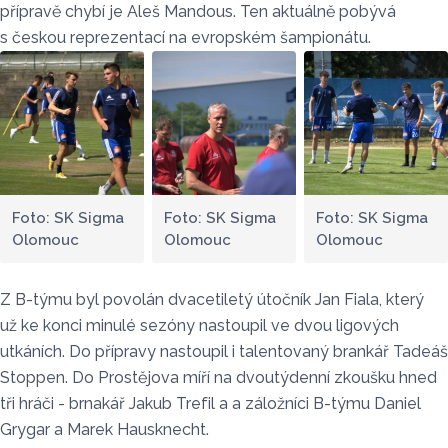
přípravě chybí je Aleš Mandous. Ten aktuálně pobývá
s českou reprezentací na evropském šampionátu.
Foto: SK Sigma
Foto: SK Sigma
Foto: SK Sigma
Olomouc
Olomouc
Olomouc
Z B-týmu byl povolán dvacetiletý útočník Jan Fiala, který
už ke konci minulé sezóny nastoupil ve dvou ligových
utkáních. Do přípravy nastoupil i talentovaný brankář Tadeáš
Stoppen. Do Prostějova míří na dvoutýdenní zkoušku hned
tři hráči - brnakář Jakub Trefil a a záložníci B-týmu Daniel
Grygar a Marek Hausknecht.