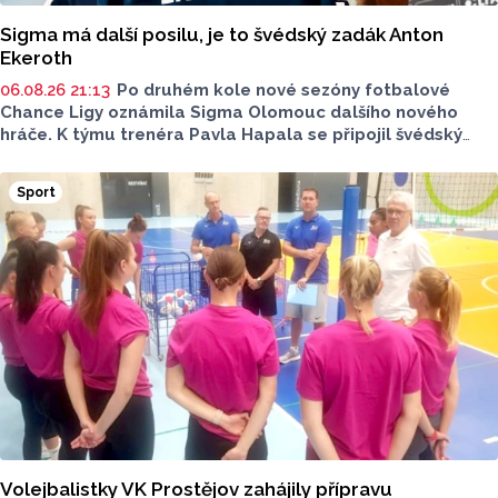
Sigma má další posilu, je to švédský zadák Anton
Ekeroth
06.08.26 21:13
Po druhém kole nové sezóny fotbalové
Chance Ligy oznámila Sigma Olomouc dalšího nového
hráče. K týmu trenéra Pavla Hapala se připojil švédský
obránce Anton Ekeroth, který přichází na Hanou
z norského HamKamu. Sigma to uvedla na svém webu,
Sport
o tom, na jak dlouho podepsal nov hráč smlouvu
neinformovala.
Volejbalistky VK Prostějov zahájily přípravu