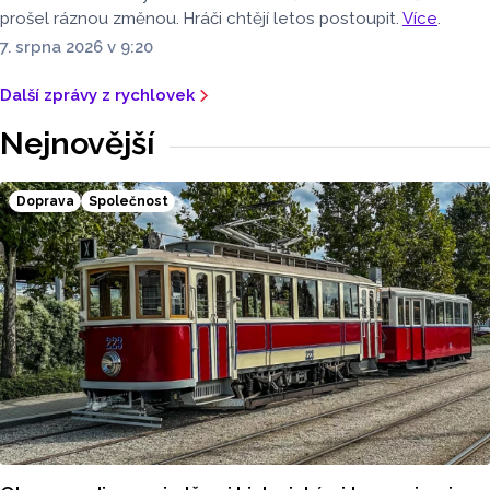
prošel ráznou změnou. Hráči chtějí letos postoupit.
Více
.
7. srpna 2026 v 9:20
Další zprávy z rychlovek
Nejnovější
Doprava
Společnost