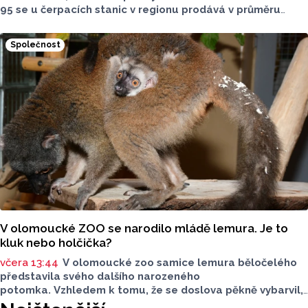
95 se u čerpacích stanic v regionu prodává v průměru
za 42,27 koruny, před týdnem byl o deset haléřů dražší.
O 84 haléřů zdražila nafta, za litr teď řidiči dají průměrně
Společnost
44,84 koruny. Podle údajů společnosti CCS, která ceny
sleduje, je benzin v současnosti o 7,73 koruny dražší než
před rokem, za naftu tehdy motoristé platili o 11,31
koruny méně.
V olomoucké ZOO se narodilo mládě lemura. Je to
kluk nebo holčička?
včera 13:44
V olomoucké zoo samice lemura běločelého
představila svého dalšího narozeného
potomka. Vzhledem k tomu, že se doslova pěkně vybarvil,
je téměř jisté, že se jedná o samce. Samice totiž bývají