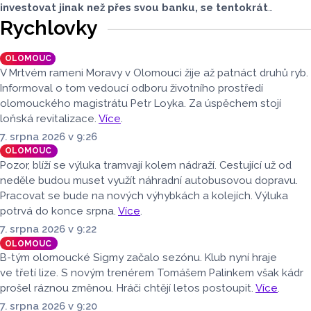
investovat jinak než přes svou banku, se tentokrát
přesvědčil senior z Olomouce. Stálo ho to však zhruba dva
Rychlovky
miliony. Policisté radí, abyste si nabídky investic pečlivě
zkontrolovali.
OLOMOUC
V Mrtvém rameni Moravy v Olomouci žije až patnáct druhů ryb.
Informoval o tom vedoucí odboru životního prostředí
olomouckého magistrátu Petr Loyka. Za úspěchem stojí
loňská revitalizace.
Více
.
7. srpna 2026 v 9:26
OLOMOUC
Pozor, blíží se výluka tramvají kolem nádraží. Cestující už od
neděle budou muset využít náhradní autobusovou dopravu.
Pracovat se bude na nových výhybkách a kolejích. Výluka
potrvá do konce srpna.
Více
.
7. srpna 2026 v 9:22
OLOMOUC
B-tým olomoucké Sigmy začalo sezónu. Klub nyní hraje
ve třetí lize. S novým trenérem Tomášem Palinkem však kádr
prošel ráznou změnou. Hráči chtějí letos postoupit.
Více
.
7. srpna 2026 v 9:20