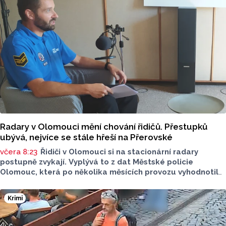
Radary v Olomouci mění chování řidičů. Přestupků
ubývá, nejvíce se stále hřeší na Přerovské
včera 8:23
Řidiči v Olomouci si na stacionární radary
postupně zvykají. Vyplývá to z dat Městské policie
Olomouc, která po několika měsících provozu vyhodnotila
situaci na třech nejnovějších měřicích místech. Počet
zaznamenaných přestupků zde oproti prvním měsícům
Krimi
výrazně klesl, v některých lokalitách až o polovinu.
O dopravě, ale i o případech, která musela Městská
policie Olomouc (MPO) řešit mluvil v pocastu Radia