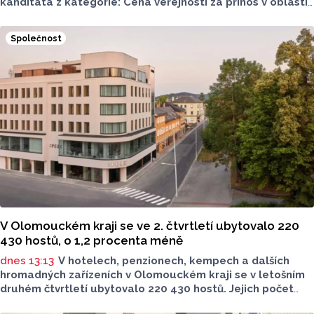
kanditáta z kategorie: Cena veřejnosti za přínos v oblasti
životního prostředí. Toto je Střední zemědělská škola
v Přerově, která má nominaci v kategorii: Významný počin
Společnost
v ochraně životního prostředí - právnická osoba.
V Olomouckém kraji se ve 2. čtvrtletí ubytovalo 220
430 hostů, o 1,2 procenta méně
dnes 13:13
V hotelech, penzionech, kempech a dalších
hromadných zařízeních v Olomouckém kraji se v letošním
druhém čtvrtletí ubytovalo 220 430 hostů. Jejich počet
meziročně klesl o 1,2 procenta. Podle statistik však