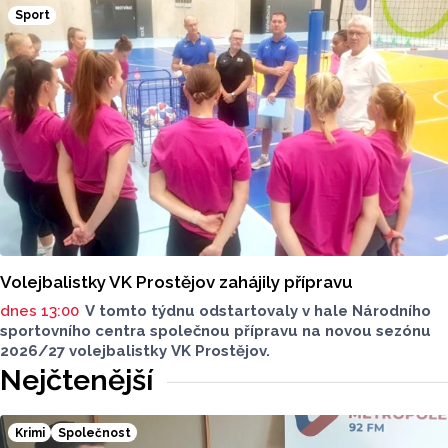
přibylo ubytovaných cizinců, kterých bylo 45 548,
Sport
meziročně o 9,1 procenta více. Naopak domácích hostů
v regionu ubylo, kraj v tomto období navštívilo 174 882
turistů, což bylo meziročně o 3,6 procenta méně. Celkový
počet přenocování v kraji klesl o 4,7 procenta. Údaje
dnes zveřejnil Český statistický úřad (ČSÚ).
Volejbalistky VK Prostějov zahájily přípravu
dnes 13:00
V tomto týdnu odstartovaly v hale Národního
sportovního centra společnou přípravu na novou sezónu
2026/27 volejbalistky VK Prostějov.
Nejčtenější
Krimi
Společnost