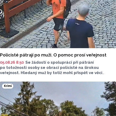
Metropole s Tomášem Gottwaldem mluvčí MPO Petr
Čunderle.
Policisté pátrají po muži. O pomoc prosí veřejnost
05.08.26 8:50
Se žádostí o spolupráci při pátrání
po totožnosti osoby se obrací policisté na širokou
veřejnost. Hledaný muž by totiž mohl přispět ve věci
objasnění činu.
Krimi