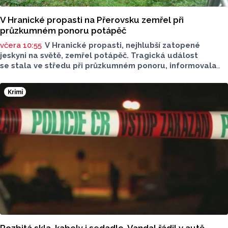
V Hranické propasti na Přerovsku zemřel při
průzkumném ponoru potápěč
včera 10:55
V Hranické propasti, nejhlubší zatopené
jeskyni na světě, zemřel potápěč. Tragická událost
se stala ve středu při průzkumném ponoru, informovala
dnes na sociální síti Speleologická záchranná služba. Tělo
bylo vyzvednuto v noci na dnešek z hloubky 186 metrů.
Krimi
Na případ upozornil server Novinky.cz. Policie případ
vyšetřuje pro trestný čin usmrcení z nedbalosti, řekla dnes
ČTK policejní mluvčí Miluše Zajícová. Muž byl letecký
záchranář, speleo potápěč a hasič z centrální hasičské
stanice v Kladně, uvedli na sociální síti středočeští hasiči.
Rozbitá skla, kabely i sedadlo. Vandal řádil v autě