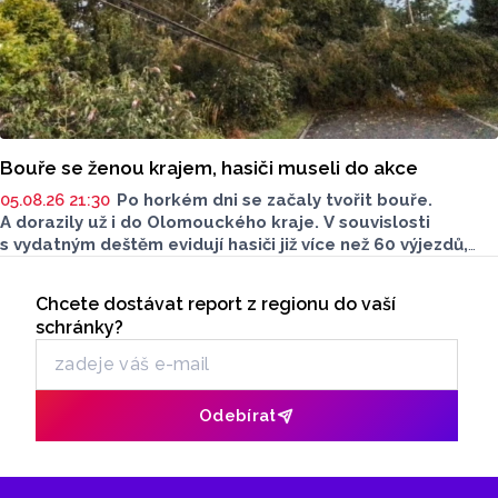
Bouře se ženou krajem, hasiči museli do akce
05.08.26 21:30
Po horkém dni se začaly tvořit bouře.
A dorazily už i do Olomouckého kraje. V souvislosti
s vydatným deštěm evidují hasiči již více než 60 výjezdů,
nejvíce na Šumpersku. Hasičský záchranný sbor (HZS)
Seriály
Olomouckého kraje o tom informoval na sociálních sítích.
Chcete dostávat report z regionu do vaší
Odběr newsletteru
schránky?
Odebírat