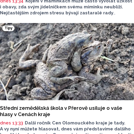
dnes 13:34
Kojení v maminkách může často vyvolat úzkost
i obavy, zda svým jídelníčkem svému miminku neublíží.
Nejčastějším zdrojem stresu bývají zastaralé rady
o nutnosti radikálního omezování jídelníčku, vyhýbání
se nadýmavým potravinám nebo preventivnímu vyřazování
Tipy
alergenů. Mýty o stravě při kojení boří laktační poradkyně
z Jeseníku.
Střední zemědělská škola v Přerově usiluje o vaše
hlasy v Cenách kraje
dnes 13:33
Další ročník Cen Olomouckého kraje je tady.
A vy nyní můžete hlasovat, dnes vám představíme dalšího