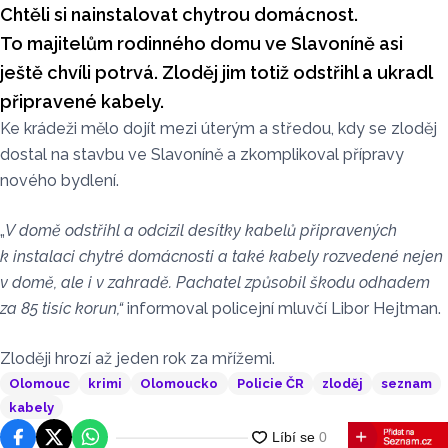
Chtěli si nainstalovat chytrou domácnost.
To majitelům rodinného domu ve Slavoníně asi
ještě chvíli potrvá. Zloděj jim totiž odstřihl a ukradl
připravené kabely.
Ke krádeži mělo dojít mezi úterým a středou, kdy se zloděj
dostal na stavbu ve Slavoníně a zkomplikoval přípravy
nového bydlení.
„
V domě odstřihl a odcizil desítky kabelů připravených
k instalaci chytré domácnosti a také kabely rozvedené nejen
v domě, ale i v zahradě. Pachatel způsobil škodu odhadem
za 85 tisíc korun,“
informoval policejní mluvčí Libor Hejtman.
Zloději hrozí až jeden rok za mřížemi.
Olomouc
krimi
Olomoucko
Policie ČR
zloděj
seznam
kabely
Facebook
Platforma X
WhatsApp