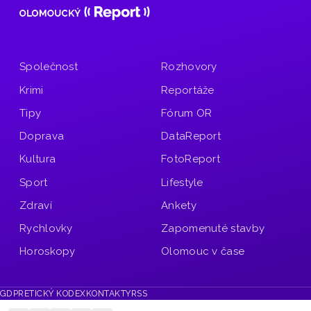
Společnost
Rozhovory
Krimi
Reportáže
Tipy
Fórum OR
Doprava
DataReport
Kultura
FotoReport
Sport
Lifestyle
Zdraví
Ankety
Rychlovky
Zapomenuté stavby
Horoskopy
Olomouc v čase
GDPR
ETICKÝ KODEX
KONTAKTY
RSS