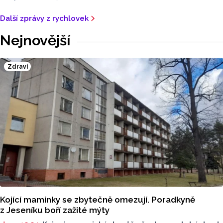
Další zprávy z rychlovek
Nejnovější
Zdraví
Kojící maminky se zbytečně omezují. Poradkyně
z Jeseníku boří zažité mýty