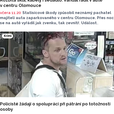
v centru Olomouce
včera 11:20
Statisícové škody způsobil neznámý pachatel
majiteli auta zaparkovaného v centru Olomouce. Přes noc
se na autě vyřádil jak zvenku, tak zevnitř. Událost
vyšetřovali olomoučtí policisté a v ranních hodinách o ní
informovala tisková mluvčí Marie Šafářová. Pachateli
Krimi
hrozí i vězení.
Policisté žádají o spolupráci při pátrání po totožnosti
osoby