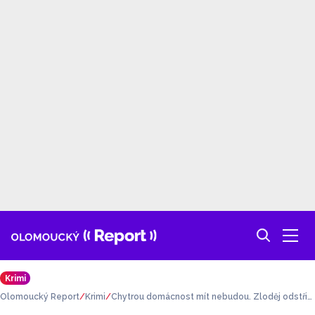
Krimi
Olomoucký Report
Krimi
Chytrou domácnost mít nebudou. Zloděj odstřihl
kabely u rodinného domu