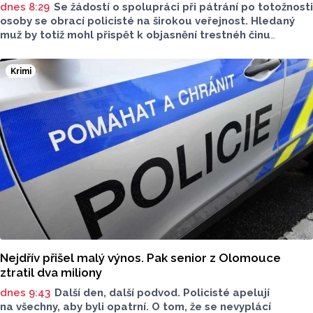
dnes 8:29
Se žádostí o spolupráci při pátrání po totožnosti
osoby se obrací policisté na širokou veřejnost. Hledaný
muž by totiž mohl přispět k objasnění trestnéh činu
poškození cizí věci.
Krimi
Nejdřív přišel malý výnos. Pak senior z Olomouce
ztratil dva miliony
dnes 9:43
Další den, další podvod. Policisté apelují
na všechny, aby byli opatrní. O tom, že se nevyplácí