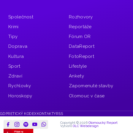
Společnost
Rozhovory
Krimi
Reportáže
Tipy
Fórum OR
Doprava
DataReport
Kultura
FotoReport
Sport
Lifestyle
Zdraví
Ankety
Rychlovky
Zapomenuté stavby
Horoskopy
Olomouc v čase
GDPR
ETICKÝ KODEX
KONTAKTY
RSS
Copyright © 2026
Olomoucký Report
Vytvořil
OLC Webdesign