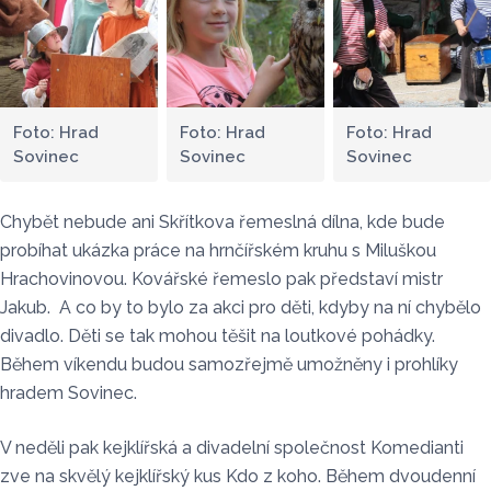
Foto: Hrad
Foto: Hrad
Foto: Hrad
Sovinec
Sovinec
Sovinec
Chybět nebude ani Skřítkova řemeslná dílna, kde bude
probíhat ukázka práce na hrnčířském kruhu s Miluškou
Hrachovinovou. Kovářské řemeslo pak představí mistr
Jakub. A co by to bylo za akci pro děti, kdyby na ní chybělo
divadlo. Děti se tak mohou těšit na loutkové pohádky.
Během víkendu budou samozřejmě umožněny i prohlíky
hradem Sovinec.
V neděli pak kejklířská a divadelní společnost Komedianti
zve na skvělý kejklířský kus Kdo z koho. Během dvoudenní