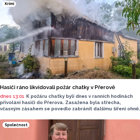
hnědé, případně hnědošedé, zato samci se pyšní bílým
Krimi
zbarvením hlavy.
Hasiči ráno likvidovali požár chatky v Přerově
dnes 13:01
K požáru chatky byli dnes v ranních hodinách
přivoláni hasiči do Přerova. Zasažena byla střecha,
včasným zásahem se povedlo zabránit dalšímu šíření ohně.
Společnost