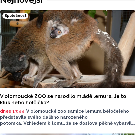
Společnost
V olomoucké ZOO se narodilo mládě lemura. Je to
kluk nebo holčička?
dnes 13:44
V olomoucké zoo samice lemura běločelého
představila svého dalšího narozeného
potomka. Vzhledem k tomu, že se doslova pěkně vybarvil,
je téměř jisté, že se jedná o samce. Samice totiž bývají