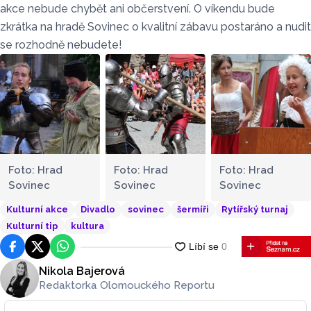
akce nebude chybět ani občerstvení. O víkendu bude
zkrátka na hradě Sovinec o kvalitní zábavu postaráno a nudit
se rozhodně nebudete!
Foto: Hrad
Foto: Hrad
Foto: Hrad
Sovinec
Sovinec
Sovinec
Kulturní akce
Divadlo
sovinec
šermíři
Rytířský turnaj
Kulturní tip
kultura
Facebook
Platforma X
WhatsApp
Nikola Bajerová
Redaktorka Olomouckého Reportu