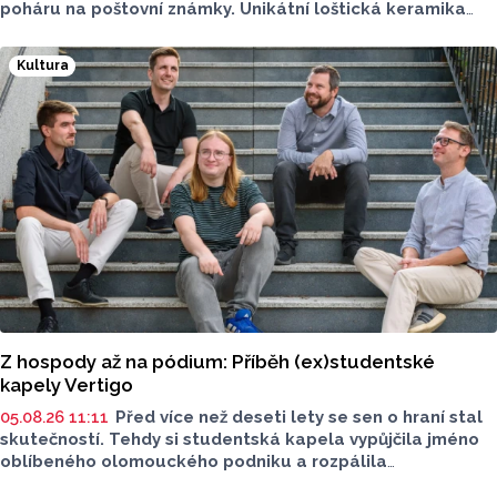
poháru na poštovní známky. Unikátní loštická keramika
si získala věhlas po celém světě, vyráběla se od
konce 14. zhruba do poloviny 16. století.
Kultura
Z hospody až na pódium: Příběh (ex)studentské
kapely Vertigo
05.08.26 11:11
Před více než deseti lety se sen o hraní stal
skutečností. Tehdy si studentská kapela vypůjčila jméno
oblíbeného olomouckého podniku a rozpálila
reproduktory. Po studiích se však jejich cesty na dlouhou