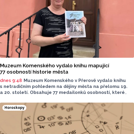
Muzeum Komenského vydalo knihu mapující
77 osobností historie města
dnes 9:48
Muzeum Komenského v Přerově vydalo knihu
s netradičním pohledem na dějiny města na přelomu 19.
a 20. století. Obsahuje 77 medailonků osobností, které
se na jeho rozvoji významně podílely. Jejich životní příběhy
jsou doplněny dobovými snímky. Podle autorky publikace
Horoskopy
Šárky Krákorové Pajůrkové tomu předcházelo 13 let
pátrání po jejich osudech. Kniha vychází u příležitosti
letošního 770. výročí povýšení Přerova na královské město,
sdělila ČTK mluvčí radnice Lenka Chalupová.