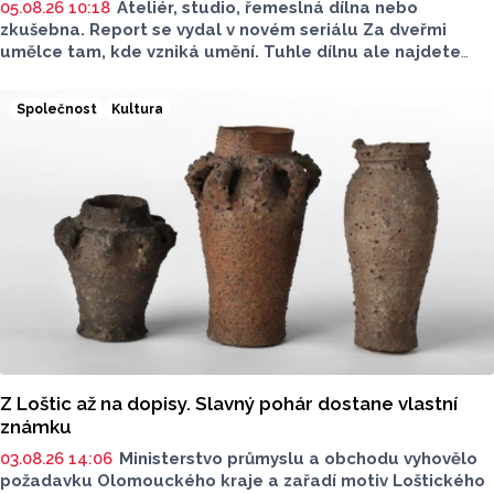
05.08.26 10:18
Ateliér, studio, řemeslná dílna nebo
zkušebna. Report se vydal v novém seriálu Za dveřmi
umělce tam, kde vzniká umění. Tuhle dílnu ale najdete
venku. Na jedné zahradě v Hodolanech vznikají květinové
vazby floristek se značkou Divok
ý
.
Společnost
Kultura
Z Loštic až na dopisy. Slavný pohár dostane vlastní
známku
03.08.26 14:06
Ministerstvo průmyslu a obchodu vyhovělo
požadavku Olomouckého kraje a zařadí motiv Loštického