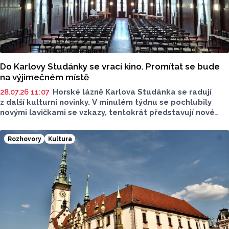
Do Karlovy Studánky se vrací kino. Promítat se bude
na výjimečném místě
28.07.26 11:07
Horské lázně Karlova Studánka se radují
z další kulturní novinky. V minulém týdnu se pochlubily
novými lavičkami se vzkazy, tentokrát představují nové
lázeňské kino. Na promítání se můžete těšit už dnes.
Na provoz kina přispěje i obec Karlova Studánka.
Rozhovory
Kultura