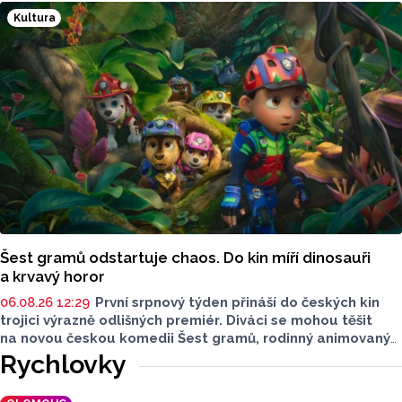
dobu rozešly. Minulý rok ale britpopová kapela Vertigo
Kultura
nabrala druhý dech. Tentokrát už v pozměněné sestavě.
Šest gramů odstartuje chaos. Do kin míří dinosauři
a krvavý horor
06.08.26 12:29
První srpnový týden přináší do českých kin
trojici výrazně odlišných premiér. Diváci se mohou těšit
na novou českou komedii Šest gramů, rodinný animovaný
film Tlapková patrola: Dinosauří film i horor Zmrzlinář,
Rychlovky
který je určen pouze dospělým divákům. Filmové novinky
představil Radek Kreuziger v rozhovoru Lukáše Kobzy pro