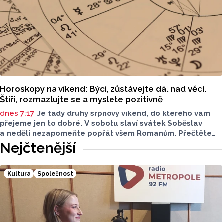
Horoskopy na víkend: Býci, zůstávejte dál nad věcí.
Štíři, rozmazlujte se a myslete pozitivně
dnes 7:17
Je tady druhý srpnový víkend, do kterého vám
přejeme jen to dobré. V sobotu slaví svátek Soběslav
a neděli nezapomeňte popřát všem Romanům. Přečtěte
si svůj horoskop a mějte pěkný víkend.
Nejčtenější
Kultura
Společnost