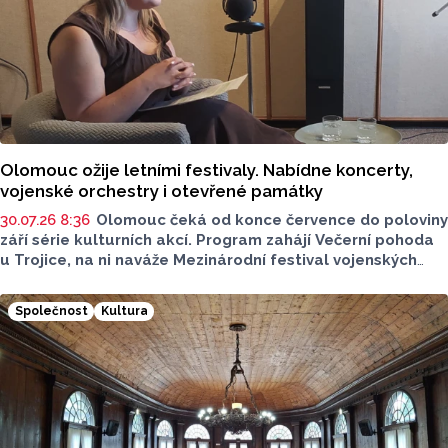
Olomouc ožije letními festivaly. Nabídne koncerty,
vojenské orchestry i otevřené památky
30.07.26 8:36
Olomouc čeká od konce července do poloviny
září série kulturních akcí. Program zahájí Večerní pohoda
u Trojice, na ni naváže Mezinárodní festival vojenských
hudeb a letní sezonu uzavřou Dny evropského dědictví.
Většina programu se uskuteční na Horním náměstí,
Společnost
Kultura
koncerty Večerní pohody budou zdarma. Více o akcích
sdělila v podcastu Radia Metropole Tomáše Gottwalda
referentka oddělení organizace společenských akcí
města Olomouce Anna Šmídková.