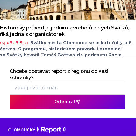
Historický průvod je jedním z vrcholů celých Svátků,
říká jedna z organizátorek
04.06.26 8:01
Svátky města Olomouce se uskuteční 5. a 6.
června. O programu, historickém průvodu i propojení
se Svátky hovořil Tomáš Gottwald v podcastu Radia
Metropole. Hostkou byla Anna Šmídková z oddělení
Seriály
organizace společenských akcí statutárního města
Chcete dostávat report z regionu do vaší
Odběr newsletteru
Olomouce.
schránky?
Odebírat