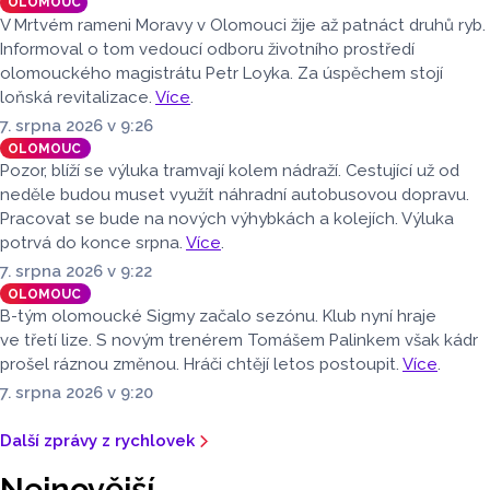
OLOMOUC
Radio Haná.
V Mrtvém rameni Moravy v Olomouci žije až patnáct druhů ryb.
Informoval o tom vedoucí odboru životního prostředí
olomouckého magistrátu Petr Loyka. Za úspěchem stojí
loňská revitalizace.
Více
.
7. srpna 2026 v 9:26
OLOMOUC
Pozor, blíží se výluka tramvají kolem nádraží. Cestující už od
neděle budou muset využít náhradní autobusovou dopravu.
Pracovat se bude na nových výhybkách a kolejích. Výluka
potrvá do konce srpna.
Více
.
7. srpna 2026 v 9:22
OLOMOUC
B-tým olomoucké Sigmy začalo sezónu. Klub nyní hraje
ve třetí lize. S novým trenérem Tomášem Palinkem však kádr
prošel ráznou změnou. Hráči chtějí letos postoupit.
Více
.
7. srpna 2026 v 9:20
Další zprávy z rychlovek
Nejnovější