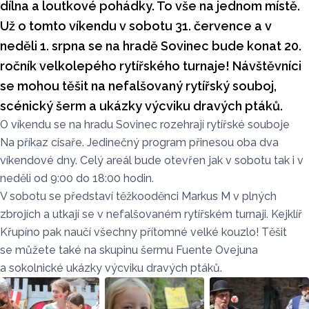
dílna a loutkové pohádky. To vše na jednom místě.
Už o tomto víkendu v sobotu 31. července a v
neděli 1. srpna se na hradě Sovinec bude konat 20.
ročník velkolepého rytířského turnaje! Návštěvníci
se mohou těšit na nefalšovaný rytířský souboj,
scénický šerm a ukázky výcviku dravých ptáků.
O víkendu se na hradu Sovinec rozehrají rytířské souboje
Na příkaz císaře. Jedinečný program přinesou oba dva
víkendové dny. Celý areál bude otevřen jak v sobotu tak i v
neděli od 9:00 do 18:00 hodin.
V sobotu se představí těžkooděnci Markus M v plných
zbrojích a utkají se v nefalšovaném rytířském turnaji. Kejklíř
Křupíno pak naučí všechny přítomné velké kouzlo! Těšit
se můžete také na skupinu šermu Fuente Ovejuna
a sokolnické ukázky výcviku dravých ptáků.