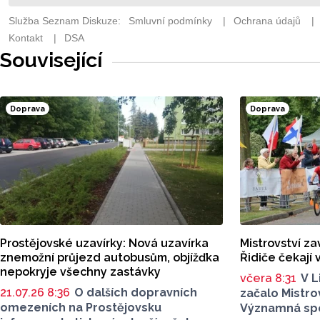
Související
Doprava
Doprava
Prostějovské uzavírky: Nová uzavírka
Mistrovství zav
znemožní průjezd autobusům, objížďka
Řidiče čekají
nepokryje všechny zastávky
včera 8:31
V L
21.07.26 8:36
O dalších dopravních
začalo Mistro
omezeních na Prostějovsku
Významná spo