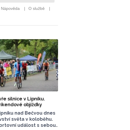
ře silnice v Lipníku.
 víkendové objížďky
ipníku nad Bečvou dnes
vství světa v koloběhu.
rtovní událost s sebou