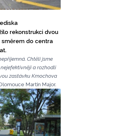
ediska
ilo rekonstrukci dvou
vka směrem do centra
at.
nepříjemná. Chtěli jsme
nejefektivněji a rozhodli
sovou zastávku Kmochova
Olomouce Martin Major.