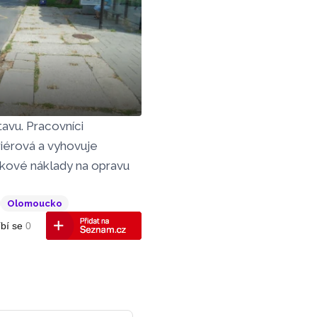
avu. Pracovníci
mochova před opravou
riérová a vyhovuje
kové náklady na opravu
Olomoucko