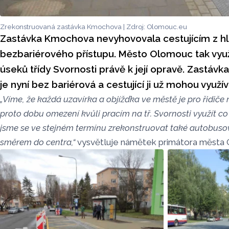
Zrekonstruovaná zastávka Kmochova | Zdroj: Olomouc.eu
Zastávka Kmochova nevyhovovala cestujícím z hl
bezbariérového přístupu. Město Olomouc tak využ
úseků třídy Svornosti právě k její opravě. Zastá
je nyní bez bariérová a cestující ji už mohou využív
„Víme, že každá uzavírka a objížďka ve městě je pro řidiče 
proto dobu omezení kvůli pracím na tř. Svornosti využít co 
jsme se ve stejném termínu zrekonstruovat také autobu
směrem do centra,“
vysvětluje námětek primátora města 