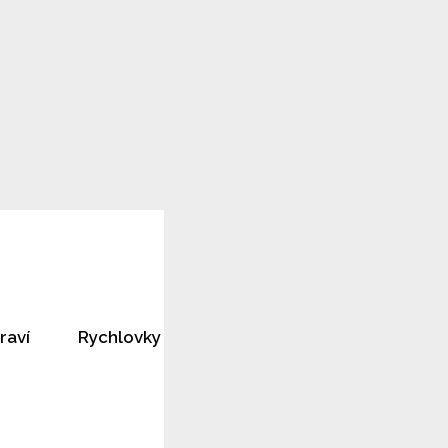
raví
Rychlovky
Horoskopy
Rozhovory