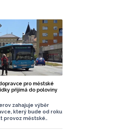
ké řadu dopravních
omoucký Report má pro
řehled. Na kterých
t pozor?
dopravce pro městské
dky přijímá do poloviny
erov zahajuje výběr
vce, který bude od roku
at provoz městské
opravy. O vypsání
zky na své srpnové
li radní. Smlouva