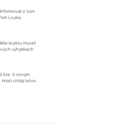
dopravcem bude
set let a zajistí
 Informoval o tom
lužnost města nad
Petr Loyka.
lních linek
ch Olomouckým krajem.
neděle budou muset
nových výhybkách
í lize. S novým
ráči chtějí letos