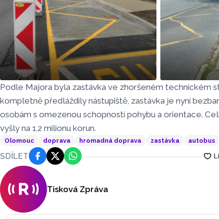
Podle Majora byla zastávka ve zhoršeném technickém st
Zastávka Kmochova před opravou
Zastávka K
kompletně předláždily nástupiště, zastávka je nyní bezba
osobám s omezenou schopností pohybu a orientace. Cel
vyšly na 1,2 milionu korun.
Olomouc
doprava
hromadná doprava
zastávka
autobus
SDÍLET
Facebook
Platforma X
WhatsApp
Tisková Zpráva