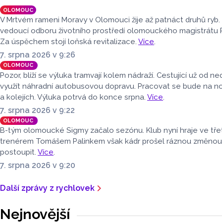
s vybraným 
na Facebooku stránka s názvem
OLOMOUC
uzavřena na de
Poděbrady bez závor a nelegálního
V Mrtvém rameni Moravy v Olomouci žije až patnáct druhů ryb.
dopravní obs
parkovného, která upozorňuje
vedoucí odboru životního prostředí olomouckého magistrátu 
rámec regioná
na nevyhovujcí situaci s parkováním
Za úspěchem stojí loňská revitalizace.
Více
.
objednávaný
u oblíbeného olomouckého letoviska.
7. srpna 2026 v 9:26
Za iniciativou stojí zastupitel města
OLOMOUC
Olomouce, na jeho přání nebudeme
Pozor, blíží se výluka tramvají kolem nádraží. Cestující už od 
uvádět jeho identitu.
využít náhradní autobusovou dopravu. Pracovat se bude na 
a kolejích. Výluka potrvá do konce srpna.
Více
.
7. srpna 2026 v 9:22
OLOMOUC
B-tým olomoucké Sigmy začalo sezónu. Klub nyní hraje ve třet
trenérem Tomášem Palinkem však kádr prošel ráznou změnou. H
postoupit.
Více
.
7. srpna 2026 v 9:20
Další zprávy z rychlovek
Nejnovější