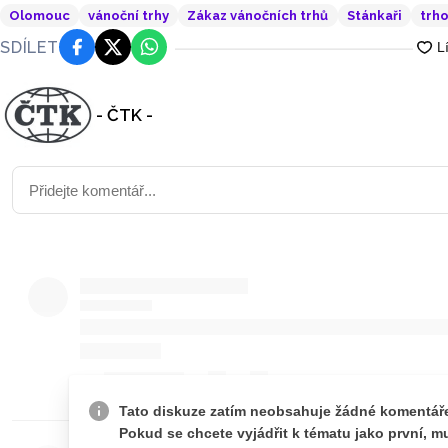
Olomouc
vánoční trhy
Zákaz vánočních trhů
Stánkaři
trho
SDÍLET
Facebook
Platforma X
WhatsApp
- ČTK -