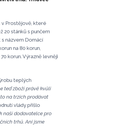
 v Prostějově, které
ež 20 stánků s punčem
ek s názvem Domácí
orun na 80 korun,
 70 korun. Výrazně levněji
výrobu teplých
 teď zboží právě kvůli
to na trzích prodávat
dnutí vlády přišlo
i k naší dodavatelce pro
čních trhů. Ani jsme