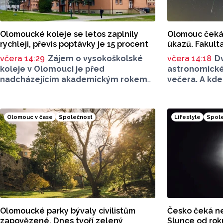
Olomoucké koleje se letos zaplnily
Olomouc čeká
rychleji, převis poptávky je 15 procent
úkazů. Fakult
včera 14:29
Zájem o vysokoškolské
včera 14:18
D
koleje v Olomouci je před
astronomické
nadcházejícím akademickým rokem
večera. A kde
vyšší než v předchozích letech. Svědčí
12. srpna je p
o tom rychlejší zaplnění jejich
Přírodovědeck
kapacity. Letošní převis poptávky
Palackého i 
Olomouc v čase
Společnost
Lifestyle
Spol
je asi 15 procent, řekl ČTK mluvčí
se otevře ter
Univerzity Palackého (UP) v Olomouci
Hvězdárna. N
Egon Havrlant. Celková kapacita lůžek
možné pohléd
na kolejích je letos zhruba 4300,
speciální tec
o dalších přibližně 500 míst se tento
počet navýší příští rok po přestavbě
bloku kolejí J. L. Fischera, doplnil
mluvčí.
Olomoucké parky bývaly civilistům
Česko čeká ne
zapovězené. Dnes tvoří zelený
Slunce od rok