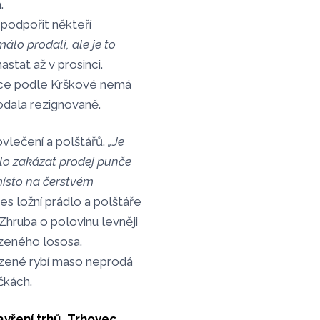
.
podpořit někteří
álo prodali, ale je to
stat až v prosinci.
lnice podle Krškové nemá
odala rezignovaně.
vlečení a polštářů.
„Je
ilo zakázat prodej punče
 místo na čerstvém
es ložní prádlo a polštáře
Zhruba o polovinu levněji
uzeného lososa.
uzené rybí maso neprodá
čkách.
avření trhů. Trhovec