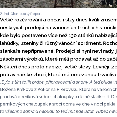
Zdroj: Olomoucký Report
Velké rozčarování a občas i slzy dnes kvůli zruš
neskrývali prodejci na vánočních trzích v histori
kde bylo postaveno více než 130 stánků nabízející
lahůdky, uzeniny či různý vánoční sortiment. Rozh
stánkaře nepřipravené. Prodejci si nyní neví rady, 
zásobami výrobků, které měli prodávat až do začá
Někteří dnes proto nabízejí velké slevy. Levněji lz
potravinářské zboží, které má omezenou trvanlivo
„Bylo s tím tolik práce, připravování a snahy. A teď přijde 
Božena Kršková z Kokor na Přerovsku, která na vánočních
prodává perníková srdce, chaloupky a různé sladkosti. De
perníkových chaloupek a srdcí doma ve dne v noci pekla 
to všechno sama a nebudu to teď mít kde udat. Vůbec nev