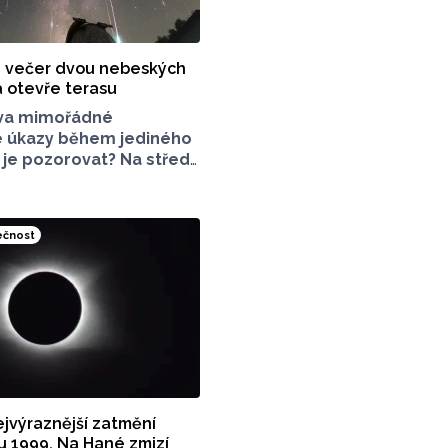
 večer dvou nebeských
a otevře terasu
va mimořádné
 úkazy během jediného
 je pozorovat? Na středu
řipravená
á fakulta Univerzity
město Přerov. V Olomouci
ečnost
asa, v Přerově
a obou místech bude
nout na slunce
hnikou.
jvýraznější zatmění
u 1999. Na Hané zmizí