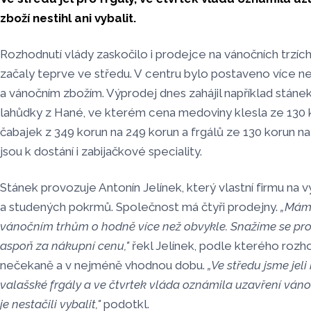
zboží nestihl ani vybalit.
Rozhodnutí vlády zaskočilo i prodejce na vánočních trzích
začaly teprve ve středu. V centru bylo postaveno více n
a vánočním zbožím. Výprodej dnes zahájil například stán
lahůdky z Hané, ve kterém cena medoviny klesla ze 130 k
čabajek z 349 korun na 249 korun a frgálů ze 130 korun na
jsou k dostání i zabijačkové speciality.
Stánek provozuje Antonín Jelínek, který vlastní firmu na 
a studených pokrmů. Společnost má čtyři prodejny.
„Máme
vánočním trhům o hodně více než obvykle. Snažíme se pro
aspoň za nákupní cenu,"
řekl Jelínek, podle kterého rozho
nečekaně a v nejméně vhodnou dobu.
„Ve středu jsme jel
valašské frgály a ve čtvrtek vláda oznámila uzavření váno
je nestačili vybalit,"
podotkl.