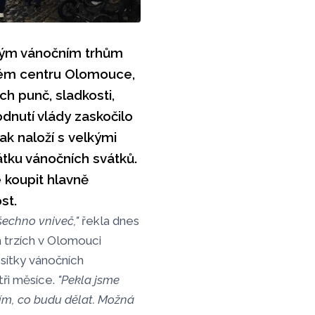
eným vánočním trhům
ckém centru Olomouce,
ch punč, sladkosti,
odnutí vlády zaskočilo
jak naloží s velkými
tku vánočních svátků.
e koupit hlavně
st.
všechno vniveč,"
řekla dnes
 trzích v Olomouci
sítky vánočních
tři měsíce.
"Pekla jsme
ím, co budu dělat. Možná