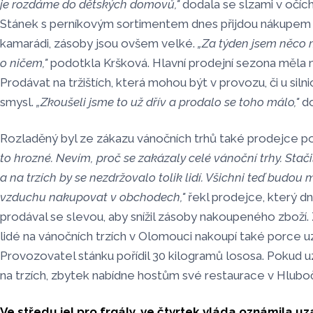
je rozdáme do dětských domovů,"
dodala se slzami v očích
Stánek s perníkovým sortimentem dnes přijdou nákupem 
kamarádi, zásoby jsou ovšem velké.
„Za týden jsem něco m
o ničem,"
podotkla Kršková. Hlavní prodejní sezona měla na
Prodávat na tržištích, která mohou být v provozu, či u si
smysl.
„Zkoušeli jsme to už dřív a prodalo se toho málo,"
d
Rozladěný byl ze zákazu vánočních trhů také prodejce po
to hrozné. Nevím, proč se zakázaly celé vánoční trhy. Stač
a na trzích by se nezdržovalo tolik lidí. Všichni teď budou
vzduchu nakupovat v obchodech,"
řekl prodejce, který dn
prodával se slevou, aby snížil zásoby nakoupeného zboží. 
lidé na vánočních trzích v Olomouci nakoupí také porce 
Provozovatel stánku pořídil 30 kilogramů lososa. Pokud 
na trzích, zbytek nabídne hostům své restaurace v Hlubo
Ve středu jel pro frgály, ve čtvrtek vláda oznámila uz