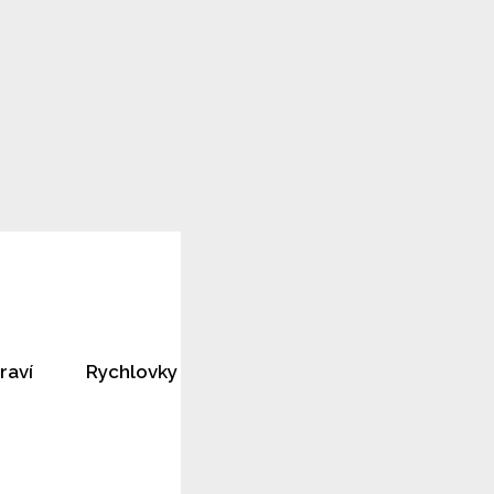
raví
Rychlovky
Horoskopy
Rozhovory