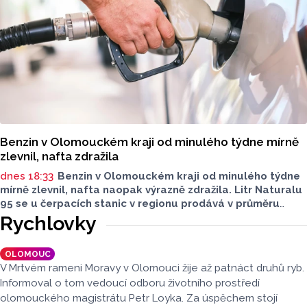
Benzin v Olomouckém kraji od minulého týdne mírně
zlevnil, nafta zdražila
dnes 18:33
Benzin v Olomouckém kraji od minulého týdne
mírně zlevnil, nafta naopak výrazně zdražila. Litr Naturalu
95 se u čerpacích stanic v regionu prodává v průměru
za 42,27 koruny, před týdnem byl o deset haléřů dražší.
Rychlovky
O 84 haléřů zdražila nafta, za litr teď řidiči dají průměrně
44,84 koruny. Podle údajů společnosti CCS, která ceny
OLOMOUC
sleduje, je benzin v současnosti o 7,73 koruny dražší než
V Mrtvém rameni Moravy v Olomouci žije až patnáct druhů ryb.
před rokem, za naftu tehdy motoristé platili o 11,31
Informoval o tom vedoucí odboru životního prostředí
koruny méně.
olomouckého magistrátu Petr Loyka. Za úspěchem stojí