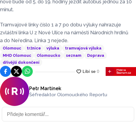
nově bude od 5. do 19. hodiny jezdit autobus jednou za 10
minut.
Tramvajové linky číslo 1 a 7 po dobu výluky nahrazuje
zvláštní linka U z Nové Ulice na náměstí Národních hrdinů
a do Neředína. Linka 3 nejede.
Olomouc
tržnice
výluka
tramvajová výluka
MHD Olomouc
Olomoucko
seznam
Doprava
dřívější dokončení
Facebook
Platforma X
WhatsApp
Petr Martínek
Šéfredaktor Olomouckého Reportu