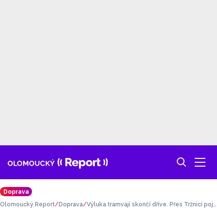
Doprava
Olomoucký Report
Doprava
Výluka tramvají skončí dříve. Přes Tržnici poje
dou už v polovině července