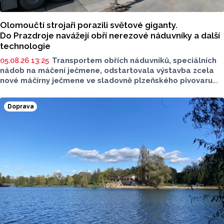
Olomoučtí strojaři porazili světové giganty.
Do Prazdroje navážejí obří nerezové náduvníky a další
technologie
05.08.26 13:25
Transportem obřích náduvníků, speciálních
nádob na máčení ječmene, odstartovala výstavba zcela
nové máčírny ječmene ve sladovně plzeňského pivovaru.
Materiál vyrobila a převezla olomoucká firma PROJECT
MALT, která dokázala v úterý 4. srpna úspěšně převézt
Doprava
z Olomouce v pořadí již čtvrtá masivní vlna přepravy
nadměrných nákladů s
nerezovými náduvníky.