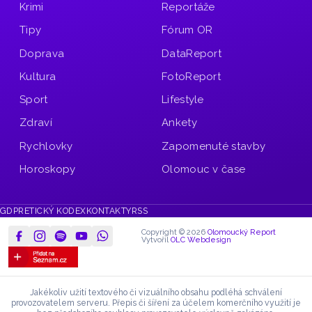
Krimi
Reportáže
Tipy
Fórum OR
Doprava
DataReport
Kultura
FotoReport
Sport
Lifestyle
Zdraví
Ankety
Rychlovky
Zapomenuté stavby
Horoskopy
Olomouc v čase
GDPR
ETICKÝ KODEX
KONTAKTY
RSS
Copyright © 2026
Olomoucký Report
Vytvořil
OLC Webdesign
Jakékoliv užití textového či vizuálního obsahu podléhá schválení
provozovatelem serveru.
Přepis či šíření za účelem komerčního využití je