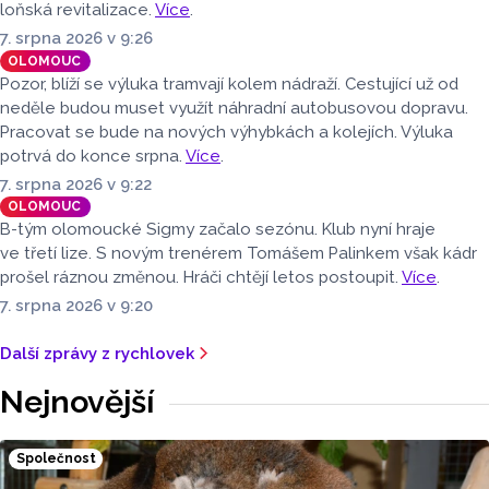
loňská revitalizace.
Více
.
7. srpna 2026 v 9:26
OLOMOUC
Pozor, blíží se výluka tramvají kolem nádraží. Cestující už od
neděle budou muset využít náhradní autobusovou dopravu.
Pracovat se bude na nových výhybkách a kolejích. Výluka
potrvá do konce srpna.
Více
.
7. srpna 2026 v 9:22
OLOMOUC
B-tým olomoucké Sigmy začalo sezónu. Klub nyní hraje
ve třetí lize. S novým trenérem Tomášem Palinkem však kádr
prošel ráznou změnou. Hráči chtějí letos postoupit.
Více
.
7. srpna 2026 v 9:20
Další zprávy z rychlovek
Nejnovější
Společnost