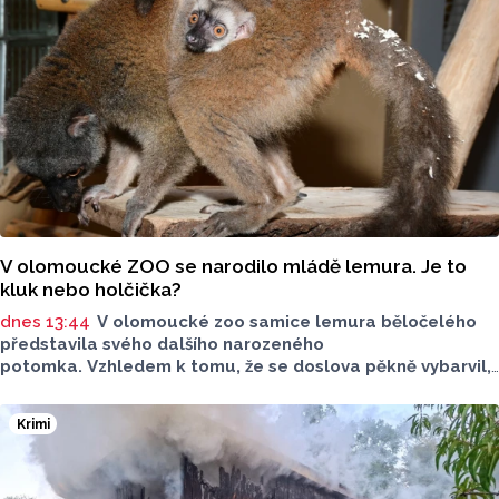
V olomoucké ZOO se narodilo mládě lemura. Je to
kluk nebo holčička?
dnes 13:44
V olomoucké zoo samice lemura běločelého
představila svého dalšího narozeného
potomka. Vzhledem k tomu, že se doslova pěkně vybarvil,
je téměř jisté, že se jedná o samce. Samice totiž bývají
hnědé, případně hnědošedé, zato samci se pyšní bílým
Krimi
zbarvením hlavy.