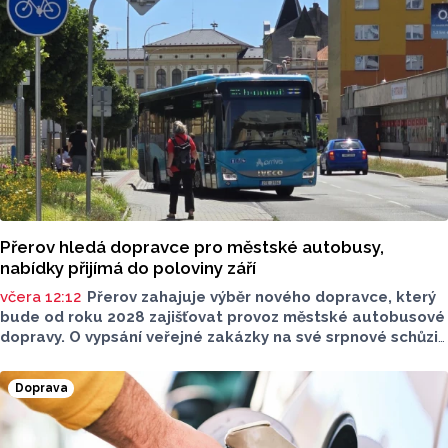
upozorňuje na nevyhovujcí situaci s parkováním
u oblíbeného olomouckého letoviska. Za iniciativou stojí
zastupitel města Olomouce, na jeho přání nebudeme
uvádět jeho identitu.
Přerov hledá dopravce pro městské autobusy,
nabídky přijímá do poloviny září
včera 12:12
Přerov zahajuje výběr nového dopravce, který
bude od roku 2028 zajišťovat provoz městské autobusové
dopravy. O vypsání veřejné zakázky na své srpnové schůzi
rozhodli radní. Smlouva s vybraným dopravcem bude
uzavřena na deset let a zajistí dopravní obslužnost města
Doprava
nad rámec regionálních linek objednávaných Olomouckým
krajem.