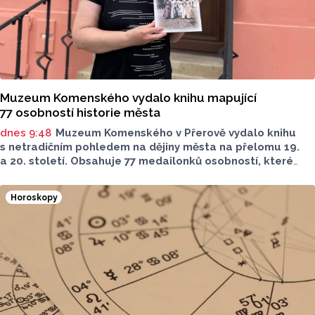
Muzeum Komenského vydalo knihu mapující
77 osobností historie města
dnes 9:48
Muzeum Komenského v Přerově vydalo knihu
s netradičním pohledem na dějiny města na přelomu 19.
a 20. století. Obsahuje 77 medailonků osobností, které
se na jeho rozvoji významně podílely. Jejich životní příběhy
jsou doplněny dobovými snímky. Podle autorky publikace
Horoskopy
Šárky Krákorové Pajůrkové tomu předcházelo 13 let
pátrání po jejich osudech. Kniha vychází u příležitosti
letošního 770. výročí povýšení Přerova na královské město,
sdělila ČTK mluvčí radnice Lenka Chalupová.