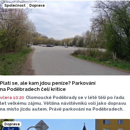
si dát pozor?
Společnost
Doprava
Platí se, ale kam jdou peníze? Parkování
na Poděbradech čelí kritice
včera 10:20
Olomoucké Poděbrady se v létě těší po řadu
let velkému zájmu. Většina návštěvníků volí jako dopravu
na místo jízdu autem. Právě parkování na Poděbradech
je mnoho let tématem, které mezi veřejností rezonuje.
Na konci června vznikla na Facebooku stránka s názvem
Doprava
Poděbrady bez závor a nelegálního parkovného, která