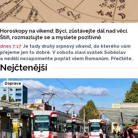
Horoskopy na víkend: Býci, zůstávejte dál nad věcí.
Štíři, rozmazlujte se a myslete pozitivně
dnes 7:17
Je tady druhý srpnový víkend, do kterého vám
přejeme jen to dobré. V sobotu slaví svátek Soběslav
a neděli nezapomeňte popřát všem Romanům. Přečtěte
si svůj horoskop a mějte pěkný víkend.
Nejčtenější
Doprava