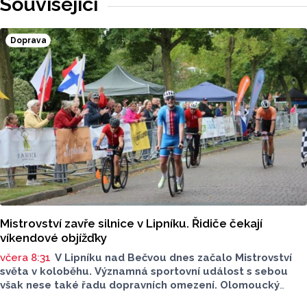
Související
Doprava
Mistrovství zavře silnice v Lipníku. Řidiče čekají
víkendové objížďky
včera 8:31
V Lipníku nad Bečvou dnes začalo Mistrovství
světa v koloběhu. Významná sportovní událost s sebou
však nese také řadu dopravních omezení. Olomoucký
Report má pro vás stručný přehled. Na kterých místech