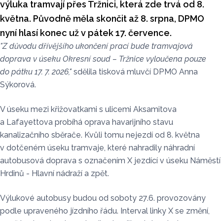
výluka tramvají přes Tržnici, která zde trvá od 8.
května. Původně měla skončit až 8. srpna, DPMO
nyní hlasí konec už v pátek 17. července.
"Z důvodu dřívějšího ukončení prací bude tramvajová
doprava v úseku Okresní soud – Tržnice vyloučena pouze
do pátku 17. 7. 2026,"
sdělila tisková mluvčí DPMO Anna
Sýkorová.
V úseku mezi křižovatkami s ulicemi Aksamitova
a Lafayettova probíhá oprava havarijního stavu
kanalizačního sběrače. Kvůli tomu nejezdí od 8. května
v dotčeném úseku tramvaje, které nahradily náhradní
autobusová doprava s označením X jezdící v úseku Náměstí
Hrdinů - Hlavní nádraží a zpět.
Výlukové autobusy budou od soboty 27.6. provozovány
podle upraveného jízdního řádu. Interval linky X se změní,