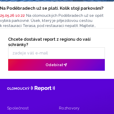
Na Poděbradech už se platí. Kolik stojí parkování?
25.05.26 10:22
Na olomouckých Poděbradech už se opět
vybírá parkovné. Úsek, který je příjezdovou cestou
k restauraci Terasa, pod restauraci nepatří. Majitelé
příjezdové cesty letos vybírají parkovné 120 korun na den.
Seriály
Chcete dostávat report z regionu do vaší
Odběr newsletteru
schránky?
Odebírat
Společnost
Rozhovory