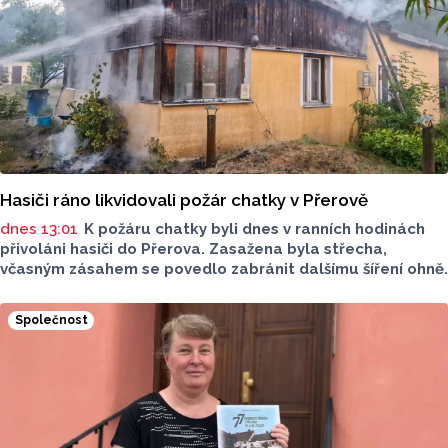
Hasiči ráno likvidovali požár chatky v Přerově
dnes 13:01
K požáru chatky byli dnes v ranních hodinách
přivoláni hasiči do Přerova. Zasažena byla střecha,
včasným zásahem se povedlo zabránit dalšímu šíření ohně.
Společnost