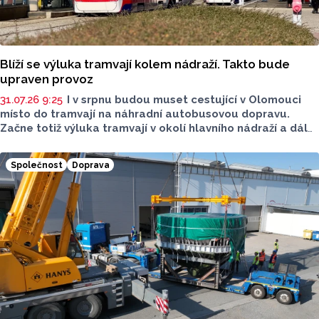
Blíží se výluka tramvají kolem nádraží. Takto bude
upraven provoz
31.07.26 9:25
I v srpnu budou muset cestující v Olomouci
místo do tramvají na náhradní autobusovou dopravu.
Začne totiž výluka tramvají v okolí hlavního nádraží a dál
do Pavloviček. Pracovat se bude na nových vyhybkách
a kolejích. Dopravní podnik města Olomouce (DPMO) nyní
Společnost
Doprava
upřesnil, jak bude upraven provoz.