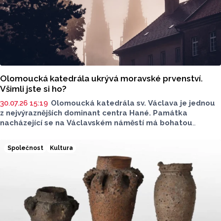
Olomoucká katedrála ukrývá moravské prvenství.
Všimli jste si ho?
30.07.26 15:19
Olomoucká katedrála sv. Václava je jednou
z nejvýraznějších dominant centra Hané. Památka
nacházející se na Václavském náměstí má bohatou
historii. Prohlédněte si fotografie. Máme pro vás také
něco málo z historie současné národní kulturní památky.
Společnost
Kultura