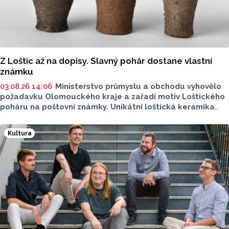
Z Loštic až na dopisy. Slavný pohár dostane vlastní
známku
03.08.26 14:06
Ministerstvo průmyslu a obchodu vyhovělo
požadavku Olomouckého kraje a zařadí motiv Loštického
poháru na poštovní známky. Unikátní loštická keramika
si získala věhlas po celém světě, vyráběla se od
konce 14. zhruba do poloviny 16. století.
Kultura