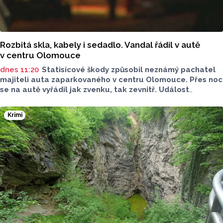
Rozbitá skla, kabely i sedadlo. Vandal řádil v autě
v centru Olomouce
dnes 11:20
Statisícové škody způsobil neznámý pachatel
majiteli auta zaparkovaného v centru Olomouce. Přes noc
se na autě vyřádil jak zvenku, tak zevnitř. Událost
vyšetřovali olomoučtí policisté a v ranních hodinách o ní
informovala tisková mluvčí Marie Šafářová. Pachateli
Krimi
hrozí i vězení.