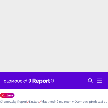
Kultura
Olomoucký Report
Kultura
Vlastivědné muzeum v Olomouci představí bě
hem září tři novinky