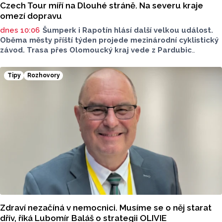
Czech Tour míří na Dlouhé stráně. Na severu kraje
omezí dopravu
dnes 10:06
Šumperk i Rapotín hlásí další velkou událost.
Oběma městy příští týden projede mezinárodní cyklistický
závod. Trasa přes Olomoucký kraj vede z Pardubic
na horní nádrž přečerpávací vodní elektrárny Dlouhé
stráně. Pozor na dopravní omezení.
Tipy
Rozhovory
Zdraví nezačíná v nemocnici. Musíme se o něj starat
dřív, říká Lubomír Baláš o strategii OLIVIE