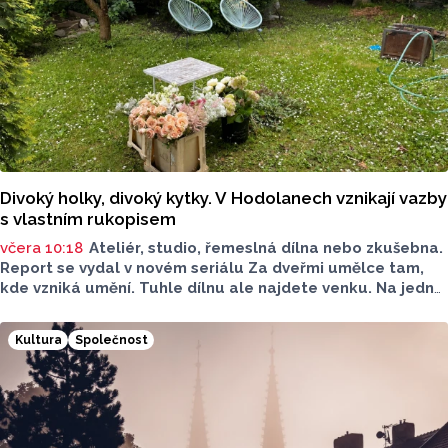
Divoký holky, divoký kytky. V Hodolanech vznikají vazby
s vlastním rukopisem
včera 10:18
Ateliér, studio, řemeslná dílna nebo zkušebna.
Report se vydal v novém seriálu Za dveřmi umělce tam,
kde vzniká umění. Tuhle dílnu ale najdete venku. Na jedné
zahradě v Hodolanech vznikají květinové vazby floristek
se značkou Divok
ý
.
Kultura
Společnost