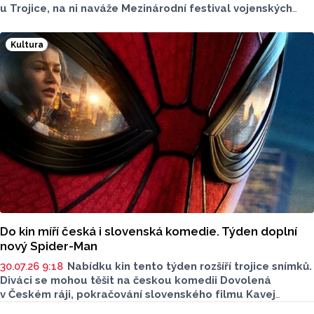
u Trojice, na ni naváže Mezinárodní festival vojenských
hudeb a letní sezonu uzavřou Dny evropského dědictví.
Většina programu se uskuteční na Horním náměstí,
Kultura
koncerty Večerní pohody budou zdarma. Více o akcích
sdělila v podcastu Radia Metropole Tomáše Gottwalda
referentka oddělení organizace společenských akcí
města Olomouce Anna Šmídková.
Do kin míří česká i slovenská komedie. Týden doplní
nový Spider-Man
30.07.26 9:18
Nabídku kin tento týden rozšíří trojice snímků.
Diváci se mohou těšit na českou komedii Dovolená
v Českém ráji, pokračování slovenského filmu Kavej
a novou kapitolu příběhu superhrdiny Spider-Mana.
Seriály