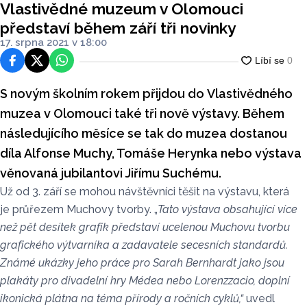
Vlastivědné muzeum v Olomouci
představí během září tři novinky
17. srpna 2021 v 18:00
Facebook
Platforma X
WhatsApp
S novým školním rokem přijdou do Vlastivědného
muzea v Olomouci také tři nově výstavy. Během
následujícího měsíce se tak do muzea dostanou
díla Alfonse Muchy, Tomáše Herynka nebo výstava
věnovaná jubilantovi Jiřímu Suchému.
Už od 3. září se mohou návštěvníci těšit na výstavu, která
je průřezem Muchovy tvorby. „
Tato výstava obsahující více
než pět desítek grafik představí ucelenou Muchovu tvorbu
grafického výtvarníka a zadavatele secesních standardů.
Známé ukázky jeho práce pro Sarah Bernhardt jako jsou
plakáty pro divadelní hry Médea nebo Lorenzzacio, doplní
ikonická plátna na téma přírody a ročních cyklů,“
uvedl