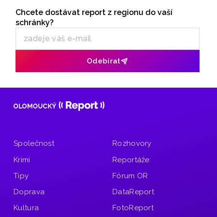
Filmové novinky představil Jan Tománek z olomouckého
Chcete dostávat report z regionu do vaší
Odběr newsletteru
kina Metropol v rozhovoru Lukáše Kobzy pro Radio Haná.
schránky?
Odebírat
Společnost
Rozhovory
Krimi
Reportáže
Tipy
Fórum OR
Doprava
DataReport
Kultura
FotoReport