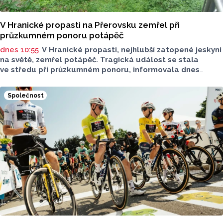
V Hranické propasti na Přerovsku zemřel při
průzkumném ponoru potápěč
dnes 10:55
V Hranické propasti, nejhlubší zatopené jeskyni
na světě, zemřel potápěč. Tragická událost se stala
ve středu při průzkumném ponoru, informovala dnes
na sociální síti Speleologická záchranná služba. Tělo bylo
vyzvednuto v noci na dnešek z hloubky 186 metrů.
Společnost
Na případ upozornil server Novinky.cz. Policie případ
vyšetřuje pro trestný čin usmrcení z nedbalosti, řekla dnes
ČTK policejní mluvčí Miluše Zajícová. Muž byl letecký
záchranář, speleo potápěč a hasič z centrální hasičské
stanice v Kladně, uvedli na sociální síti středočeští hasiči.