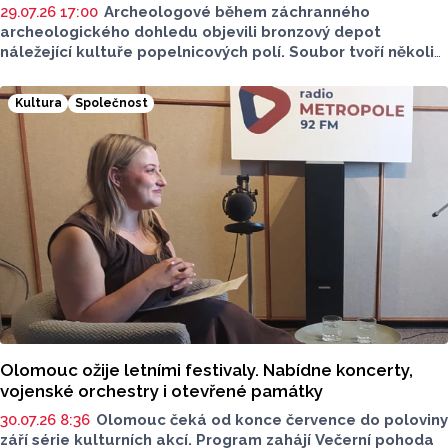
29.07.26 17:00
Archeologové během záchranného
archeologického dohledu objevili bronzový depot
náležející kultuře popelnicových polí. Soubor tvoří několik
bronzových předmětů a jejich fragmentů, jejichž výzkum
přináší poznatky o životě a materiální kultuře tehdejších
Kultura
Společnost
komunit. Bronzové nástroje, které někdo před více než
třemi tisíci lety úmyslně poškodil a uložil do bývalého
mokřadu, objevili archeologové u Kojetína. Podle
dosavadního vyhodnocení mohl být depot součástí
rituálního jednání.
Olomouc ožije letními festivaly. Nabídne koncerty,
vojenské orchestry i otevřené památky
30.07.26 8:36
Olomouc čeká od konce července do poloviny
září série kulturních akcí. Program zahájí Večerní pohoda