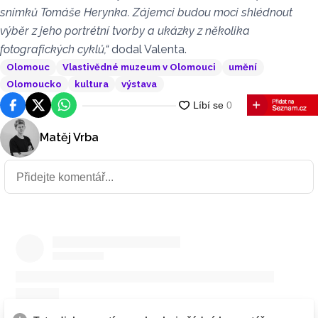
snímků Tomáše Herynka. Zájemci budou moci shlédnout
výběr z jeho portrétní tvorby a ukázky z několika
fotografických cyklů,“
dodal Valenta.
Olomouc
Vlastivědné muzeum v Olomouci
umění
Olomoucko
kultura
výstava
Facebook
Platforma X
WhatsApp
Matěj Vrba