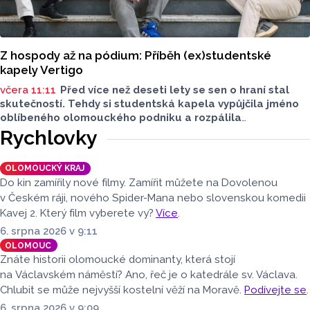
Z hospody až na pódium: Příběh (ex)studentské
kapely Vertigo
včera 11:11
Před více než deseti lety se sen o hraní stal
skutečností. Tehdy si studentská kapela vypůjčila jméno
oblíbeného olomouckého podniku a rozpálila
reproduktory. Po studiích se však jejich cesty na dlouhou
Rychlovky
dobu rozešly. Minulý rok ale britpopová kapela Vertigo
nabrala druhý dech. Tentokrát už v pozměněné sestavě.
OLOMOUCKÝ KRAJ
Do kin zamířily nové filmy. Zamířit můžete na Dovolenou
v Českém ráji, nového Spider-Mana nebo slovenskou komedii
Kavej 2. Který film vyberete vy?
Více
.
6. srpna 2026 v 9:11
OLOMOUC
Znáte historii olomoucké dominanty, která stojí
na Václavském náměstí? Ano, řeč je o katedrále sv. Václava.
Chlubit se může nejvyšší kostelní věží na Moravě.
Podívejte se
.
6. srpna 2026 v 9:09