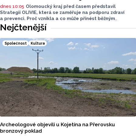
dnes 10:05
Olomoucký kraj před časem představil
Strategii OLIVIE, která se zaměřuje na podporu zdraví
a prevenci. Proč vznikla a co může přinést běžným
obyvatelům? O tom jsme hovořili s Lubomírem Balášem,
Nejčtenější
ředitelem OLIVIE.
Společnost
Kultura
Archeologové objevili u Kojetína na Přerovsku
bronzový poklad