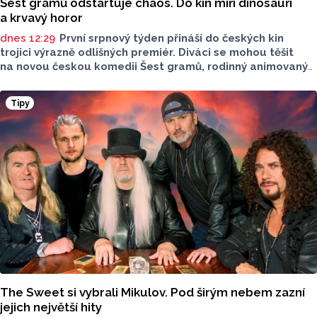
Šest gramů odstartuje chaos. Do kin míří dinosauři
a krvavý horor
dnes 12:29
První srpnový týden přináší do českých kin
trojici výrazně odlišných premiér. Diváci se mohou těšit
na novou českou komedii Šest gramů, rodinný animovaný
film Tlapková patrola: Dinosauří film i horor Zmrzlinář,
který je určen pouze dospělým divákům. Filmové novinky
Tipy
představil Radek Kreuziger v rozhovoru Lukáše Kobzy pro
Radio Haná.
The Sweet si vybrali Mikulov. Pod širým nebem zazní
jejich největší hity