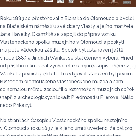
Roku 1883 se přestěhoval z Blanska do Olomouce a bydlel
na Blažejském náměstí u své dcery Vlasty a jejího manžela
Jana Havelky. Okamžitě se zapojil do příprav vzniku
Vlasteneckého spolku muzejního v Olomouci a poskytl
mu poté vědeckou záštitu. Spolek byl ustanoven ještě
v roce 1883 a Jindřich Wankel se stal členem výboru. Hned
od příštího roku začal vycházet muzejní časopis, přičemž jej
Wankel v prvních pěti letech redigoval. Zároveň byl prvním
kustodem olomouckého Vlasteneckého muzea a sám
se nemalou měrou zasloužil o rozmnožení muzejních sbírek
(např. z archeologických lokalit Předmostí u Přerova, Náklo
nebo Příkazy).
Na stránkách Časopisu Vlasteneckého spolku muzejního
v Olomouci z roku 1897 je k jeho úmrtí uvedeno, že byl pro