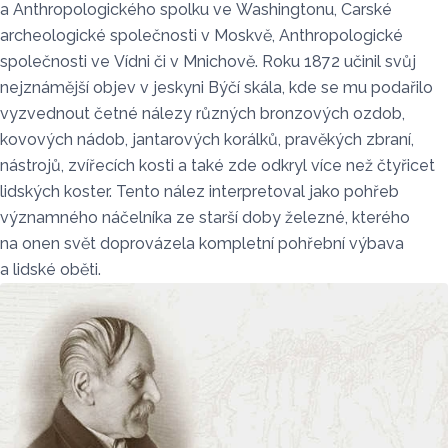
a Anthropologického spolku ve Washingtonu, Carské
archeologické společnosti v Moskvě, Anthropologické
společnosti ve Vídni či v Mnichově. Roku 1872 učinil svůj
nejznámější objev v jeskyni Býčí skála, kde se mu podařilo
vyzvednout četné nálezy různých bronzových ozdob,
kovových nádob, jantarových korálků, pravěkých zbraní,
nástrojů, zvířecích kosti a také zde odkryl více než čtyřicet
lidských koster. Tento nález interpretoval jako pohřeb
významného náčelníka ze starší doby železné, kterého
na onen svět doprovázela kompletní pohřební výbava
a lidské oběti.