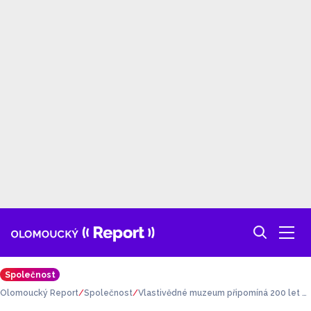
Společnost
Olomoucký Report
Společnost
Vlastivědné muzeum připomíná 200 let o
d narození otce moravské archeologie W