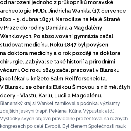
od narození jednoho z průkopníků moravské
archeologie MUDr. Jindřicha Wankla (17. července
1821 – 5. dubna 1897). Narodil se na Malé Straně
v Praze do rodiny Damiána a Magdalény
Wanklových. Po absolvování gymnázia začal
studovat medicínu. Roku 1847 byl povýšen
na doktora medicíny a o rok později na doktora
chirurgie. Zabýval se také historií a přírodními
vědami. Od roku 1849 začal pracovat v Blansku
jako lékař u knížete Salm-Reifferscheidta.
V Blansku se oženil s Eliškou Šímovou, s níž měl čtyři
dcery – Vlastu, Karlu, Lucii a Magdalénu.
Blanenský kraj si Wankel zamiloval a podnikal výzkumy
zdejších jeskyní (např. Pekárna, Kůlna, Výpustek atd.).
Výsledky svých objevů pravidelně prezentoval na různých
kongresech po celé Evropě. Byl členem Společnosti nauk