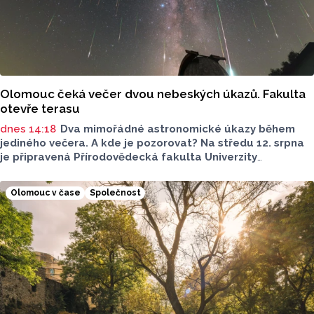
Olomouc čeká večer dvou nebeských úkazů. Fakulta
otevře terasu
dnes 14:18
Dva mimořádné astronomické úkazy během
jediného večera. A kde je pozorovat? Na středu 12. srpna
je připravená Přírodovědecká fakulta Univerzity
Palackého i město Přerov. V Olomouci se otevře terasa,
v Přerově Hvězdárna. Na obou místech bude možné
Olomouc v čase
Společnost
pohlédnout na slunce speciální technikou.