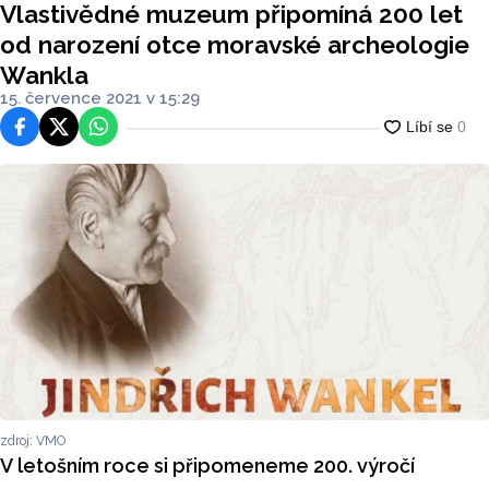
Vlastivědné muzeum připomíná 200 let
ankla
od narození otce moravské archeologie
Wankla
15. července 2021 v 15:29
Facebook
Platforma X
WhatsApp
zdroj: VMO
V letošním roce si připomeneme 200. výročí