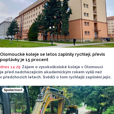
Olomoucké koleje se letos zaplnily rychleji, převis
poptávky je 15 procent
dnes 14:29
Zájem o vysokoškolské koleje v Olomouci
je před nadcházejícím akademickým rokem vyšší než
v předchozích letech. Svědčí o tom rychlejší zaplnění jejich
kapacity. Letošní převis poptávky je asi 15 procent, řekl
ČTK mluvčí Univerzity Palackého (UP) v Olomouci Egon
Společnost
Havrlant. Celková kapacita lůžek na kolejích je letos
zhruba 4300, o dalších přibližně 500 míst se tento počet
navýší příští rok po přestavbě bloku kolejí J. L. Fischera,
doplnil mluvčí.