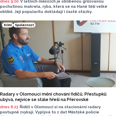
dnes 9:00
V letních měsících je oblíbenou grilovanou
pochutinou makrela, ryba, která se na Hané těší velké
oblibě. Její popularitu dokládají i časté otázky
ve virtuálním prostoru, kde je budou v následujících dnech
nebo o víkendu grilovat. Zpřehlednit tyto informace
Krimi
Společnost
má nová letní mikroaplikace "Kde pečou makrely?“
Radary v Olomouci mění chování řidičů. Přestupků
ubývá, nejvíce se stále hřeší na Přerovské
dnes 8:23
Řidiči v Olomouci si na stacionární radary
postupně zvykají. Vyplývá to z dat Městské policie