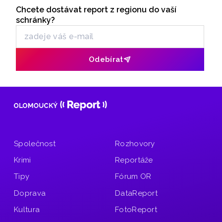
události se naštěstí obešly bez zranění osob.
Chcete dostávat report z regionu do vaší
Odběr newsletteru
schránky?
Odebírat
Společnost
Rozhovory
Krimi
Reportáže
Tipy
Fórum OR
Doprava
DataReport
Kultura
FotoReport