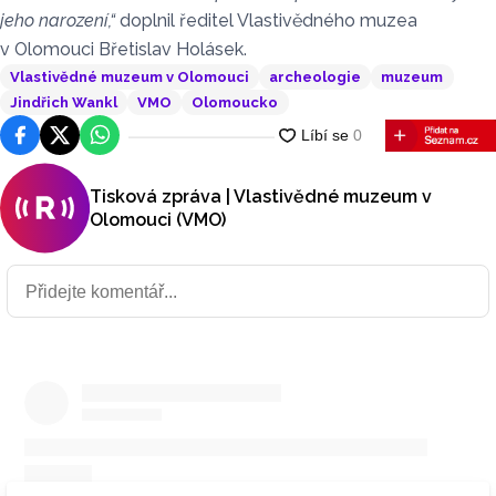
jeho narození,“
doplnil ředitel Vlastivědného muzea
v Olomouci Břetislav Holásek.
Vlastivědné muzeum v Olomouci
archeologie
muzeum
Jindřich Wankl
VMO
Olomoucko
Facebook
Platforma X
WhatsApp
Tisková zpráva | Vlastivědné muzeum v
Olomouci (VMO)