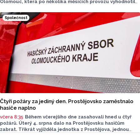
Olomouc, která po několika měsících provozu vyhodnotila
situaci na třech nejnovějších měřicích místech. Počet
zaznamenaných přestupků zde oproti prvním měsícům
Společnost
výrazně klesl, v některých lokalitách až o polovinu.
O dopravě, ale i o případech, která musela Městská
policie Olomouc (MPO) řešit mluvil v pocastu Radia
Metropole s Tomášem Gottwaldem mluvčí MPO Petr
Čunderle.
Čtyři požáry za jediný den. Prostějovsko zaměstnalo
hasiče naplno
včera 8:35
Během včerejšího dne zasahovali hned u čtyř
požárů. Úterý 4. srpna dalo na Prostějovsku hasičům
zabrat. Třikrát vyjížděla jednotka z Prostějova, jednou
z Konice. Nápomocní byli i dobrovolní hasiči. Všechny
Seriály