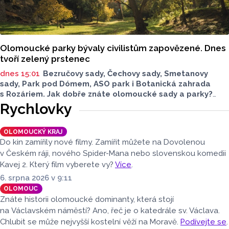
Olomoucké parky bývaly civilistům zapovězené. Dnes
tvoří zelený prstenec
dnes 15:01
Bezručovy sady, Čechovy sady, Smetanovy
sady, Park pod Dómem, ASO park i Botanická zahrada
s Rozáriem. Jak dobře znáte olomoucké sady a parky?
Dnes se v nich běžně procházíme a kocháme se krásami,
Rychlovky
které v nich jsou. Vždy tomu tak ale nebylo.
OLOMOUCKÝ KRAJ
Do kin zamířily nové filmy. Zamířit můžete na Dovolenou
v Českém ráji, nového Spider-Mana nebo slovenskou komedii
Kavej 2. Který film vyberete vy?
Více
.
6. srpna 2026 v 9:11
OLOMOUC
Znáte historii olomoucké dominanty, která stojí
na Václavském náměstí? Ano, řeč je o katedrále sv. Václava.
Chlubit se může nejvyšší kostelní věží na Moravě.
Podívejte se
.