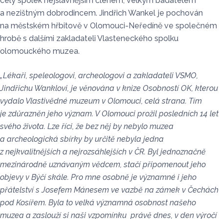
celý spolek nejslavnějším členem, velkým badatelem
a nezištným dobrodincem. Jindřich Wankel je pochován
na městském hřbitově v Olomouci-Neředíně ve společném
hrobě s dalšími zakladateli Vlasteneckého spolku
olomouckého muzea.
„Lékaři, speleologovi, archeologovi a zakladateli VSMO,
Jindřichu Wanklovi, je věnována v knize Osobností OK, kterou
vydalo Vlastivědné muzeum v Olomouci, celá strana. Tím
je zdůrazněn jeho význam. V Olomouci prožil posledních 14 let
svého života. Lze říci, že bez něj by nebylo muzea
a archeologická sbírky by určitě nebyla jedna
z nejkvalitnějších a nejrozsáhlejších v ČR. Byl jednoznačně
mezinárodně uznávaným vědcem, stačí připomenout jeho
objevy v Býčí skále. Pro mne osobně je významné i jeho
přátelství s Josefem Mánesem ve vazbě na zámek v Čechách
pod Kosířem. Byla to velká významná osobnost našeho
muzea a zaslouží si naši vzpomínku právě dnes, v den výročí