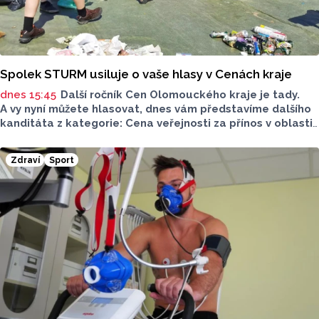
Spolek STURM usiluje o vaše hlasy v Cenách kraje
dnes 15:45
Další ročník Cen Olomouckého kraje je tady.
A vy nyní můžete hlasovat, dnes vám představíme dalšího
kanditáta z kategorie: Cena veřejnosti za přínos v oblasti
životního prostředí. Toto je Spolek STURM, nominován
v kategorii: Významný počin v ochraně životního prostředí -
Zdraví
Sport
právnická osoba.