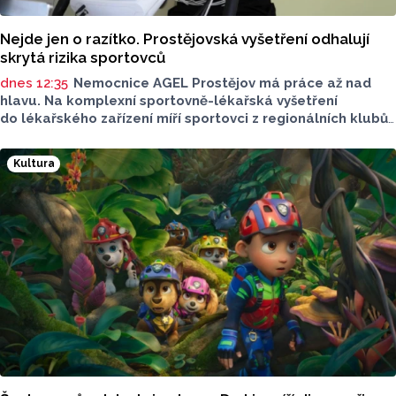
Nejde jen o razítko. Prostějovská vyšetření odhalují
skrytá rizika sportovců
dnes 12:35
Nemocnice AGEL Prostějov má práce až nad
hlavu. Na komplexní sportovně-lékařská vyšetření
do lékařského zařízení míří sportovci z regionálních klubů,
mládežnických kategorií i aktivní veřejnost. Informovala
o tom tisková mluvčí nemocnice Radka Miloševská.
Kultura
V Prostějově vyšetřují i sportovce z Moravskoslezského,
Zlínského nebo Jihomoravského kraje.