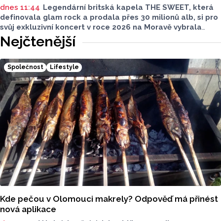
dnes 11:44
Legendární britská kapela THE SWEET, která
definovala glam rock a prodala přes 30 milionů alb, si pro
svůj exkluzivní koncert v roce 2026 na Moravě vybrala
Mikulov. 15. srpna 2026 vystoupí pod širým nebem
Nejčtenější
v malebném Amfiteátru Mikulov.
Společnost
Lifestyle
Kde pečou v Olomouci makrely? Odpověď má přinést
nová aplikace