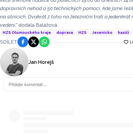
větší sněhové nadílce od pátečních 15:00 do dnešních 14:0
dopravních nehod a 50 technických pomocí, kde jsme řešil
na silnicích. Dvakrát z toho na železniční trati a jedenkrát
vedení,"
dodala Balážová.
HZS Olomouckého kraje
doprava
HZS
Jesenicko
hasiči
SDÍLET
Facebook
Platforma X
WhatsApp
Jan Horejš