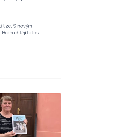
í lize. S novým
ráči chtějí letos