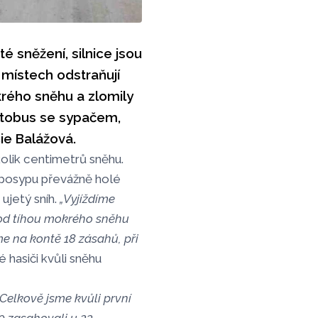
 sněžení, silnice jsou
 místech odstraňují
krého sněhu a zlomily
autobus se sypačem,
ie Balážová.
kolik centimetrů sněhu.
m posypu převážně holé
ujetý sníh.
„Vyjíždíme
od tíhou mokrého sněhu
e na kontě 18 zásahů, při
 hasiči kvůli sněhu
„Celkově jsme kvůli první