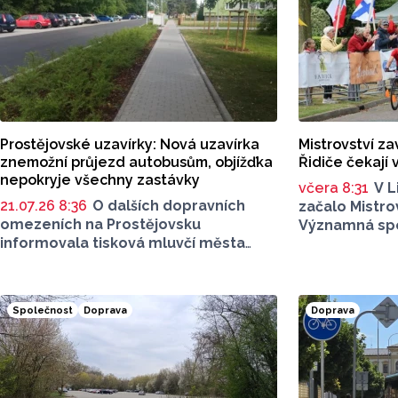
Prostějovské uzavírky: Nová uzavírka
Mistrovství zav
znemožní průjezd autobusům, objížďka
Řidiče čekají
nepokryje všechny zastávky
včera 8:31
V L
21.07.26 8:36
O dalších dopravních
začalo Mistro
omezeních na Prostějovsku
Významná spo
informovala tisková mluvčí města
však nese ta
Alena Vrtalová na webových
omezení. Ol
stránkách. Jednat se má o uzavírku
vás stručný p
dvou silnic, jedná se o komunikaci
místech si dá
Společnost
Doprava
Doprava
v Tištíně a komunikaci ve Služíně
i ulice Krokova, Česká a Ruská. Nově
začíná také uzavírka silnice II/367.
Máme pro vás přehled dopravních
informací.