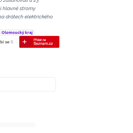
0 zasahovali u 23
i hlavně stromy
 na drátech elektrického
Olomoucký kraj