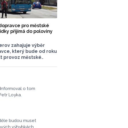
dopravce pro městské
dky přijímá do poloviny
erov zahajuje výběr
vce, který bude od roku
at provoz městské
opravy. O vypsání
zky na své srpnové
li radní. Smlouva
dopravcem bude
set let a zajistí
 Informoval o tom
lužnost města nad
Petr Loyka.
lních linek
ch Olomouckým krajem.
neděle budou muset
nových výhybkách