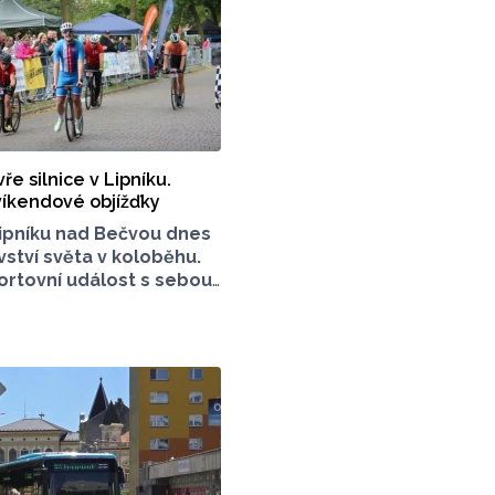
ře silnice v Lipníku.
 víkendové objížďky
ipníku nad Bečvou dnes
vství světa v koloběhu.
rtovní událost s sebou
ké řadu dopravních
omoucký Report má pro
řehled. Na kterých
t pozor?