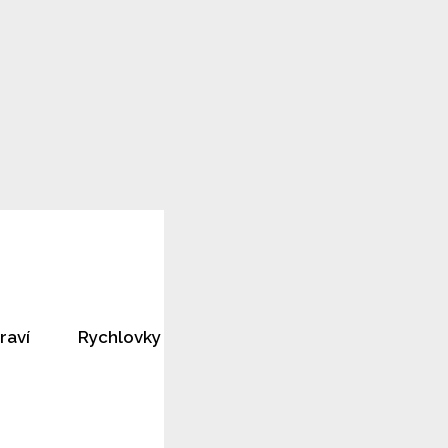
raví
Rychlovky
Horoskopy
Rozhovory