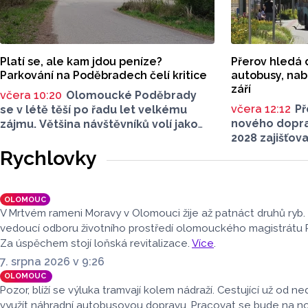
Platí se, ale kam jdou peníze?
Přerov hledá 
Parkování na Poděbradech čelí kritice
autobusy, nabí
září
včera 10:20
Olomoucké Poděbrady
včera 12:12
Př
se v létě těší po řadu let velkému
nového dopra
zájmu. Většina návštěvníků volí jako
2028 zajišťov
dopravu na místo jízdu autem. Právě
autobusové d
parkování na Poděbradech je mnoho
Rychlovky
veřejné zaká
let tématem, které mezi veřejností
schůzi rozhod
rezonuje. Na konci června vznikla
s vybraným 
na Facebooku stránka s názvem
OLOMOUC
uzavřena na de
Poděbrady bez závor a nelegálního
V Mrtvém rameni Moravy v Olomouci žije až patnáct druhů ryb.
dopravní obs
parkovného, která upozorňuje
vedoucí odboru životního prostředí olomouckého magistrátu 
rámec regioná
na nevyhovujcí situaci s parkováním
Za úspěchem stojí loňská revitalizace.
Více
.
objednávaný
u oblíbeného olomouckého letoviska.
7. srpna 2026 v 9:26
Za iniciativou stojí zastupitel města
OLOMOUC
Olomouce, na jeho přání nebudeme
Pozor, blíží se výluka tramvají kolem nádraží. Cestující už od 
uvádět jeho identitu.
využít náhradní autobusovou dopravu. Pracovat se bude na 