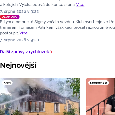
a kolejích. Výluka potrvá do konce srpna.
Více
.
7. srpna 2026 v 9:22
OLOMOUC
B-tým olomoucké Sigmy začalo sezónu. Klub nyní hraje ve třet
trenérem Tomášem Palinkem však kádr prošel ráznou změnou. H
postoupit.
Více
.
7. srpna 2026 v 9:20
Další zprávy z rychlovek
Nejnovější
Krimi
Společnost