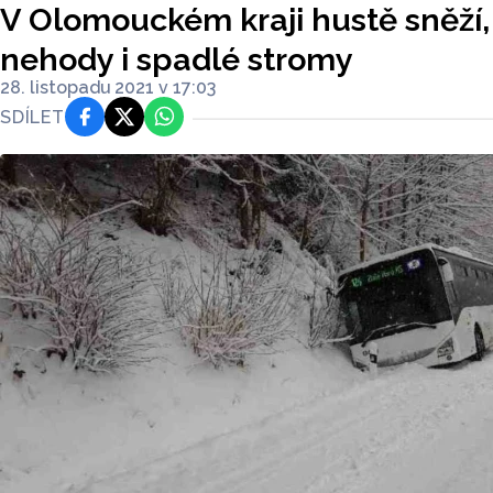
V Olomouckém kraji hustě sněží, 
nehody i spadlé stromy
28. listopadu 2021 v 17:03
SDÍLET
Facebook
Platforma X
WhatsApp