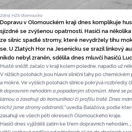
Zdroj: HZS Olomoucko
Dopravu v Olomouckém kraji dnes komplikuje husté
sjízdné se zvýšenou opatrností. Hasiči na několika
ze silnic spadlé stromy, které nevydržely tíhu mo
se. U Zlatých Hor na Jesenicku se srazil linkový 
nikdo nebyl zraněn, sdělila dnes mluvčí hasičů Luc
Hustě sněžit začalo v kraji kolem poledne, napadlo už ně
V nižších polohách jsou hlavní silniční tahy po chemické
a mokré. Ve vyšších polohách silnice pokrývá rozbředlý či 
k dopravním nehodám a popadaným stromům, které se p
lámou a zasahují do komunikací či profilu tratě. Dnes mám
nichž jsme stromy odstranili,"
uvedla Balážová, podle které
zasahují ve všech pěti okresech Olomouckého kraje.
Hasiči dnes vyjížděli zatím ke třem dopravních nehodám.