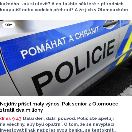
každého. Jak si ulevit? A co takhle některé z přírodních
koupališť nebo vodních přehrad? A že jich v Olomouckém
kraji leží opravdu hodně! Ty nejlepší z nich jsme pro vás
vybrali. Kterému z nich dáte přednost?
Krimi
Nejdřív přišel malý výnos. Pak senior z Olomouce
ztratil dva miliony
dnes 9:43
Další den, další podvod. Policisté apelují
na všechny, aby byli opatrní. O tom, že se nevyplácí
investovat jinak než přes svou banku, se tentokrát