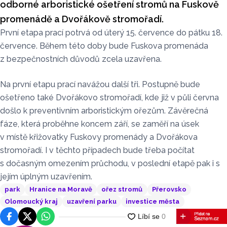
odborné arboristické ošetření stromů na Fuskově
promenádě a Dvořákově stromořadí.
První etapa prací potrvá od úterý 15. července do pátku 18.
července. Během této doby bude Fuskova promenáda
z bezpečnostních důvodů zcela uzavřena.
Na první etapu prací navážou další tři. Postupně bude
ošetřeno také Dvořákovo stromořadí, kde již v půli června
došlo k preventivním arboristickým ořezům. Závěrečná
fáze, která proběhne koncem září, se zaměří na úsek
v místě křižovatky Fuskovy promenády a Dvořákova
stromořadí. I v těchto případech bude třeba počítat
s dočasným omezením průchodu, v poslední etapě pak i s
jejím úplným uzavřením.
park
Hranice na Moravě
ořez stromů
Přerovsko
Olomoucký kraj
uzavření parku
investice města
Facebook
Platforma X
WhatsApp