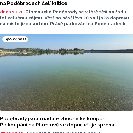
na Poděbradech čelí kritice
dnes 10:20
Olomoucké Poděbrady se v létě těší po řadu
let velkému zájmu. Většina návštěvníků volí jako dopravu
na místo jízdu autem. Právě parkování na Poděbradech
je mnoho let tématem, které mezi veřejností rezonuje.
Na konci června vznikla na Facebooku stránka s názvem
Společnost
Poděbrady bez závor a nelegálního parkovného, která
upozorňuje na nevyhovujcí situaci s parkováním
u oblíbeného olomouckého letoviska. Za iniciativou stojí
zastupitel města Olomouce, na jeho přání nebudeme
uvádět jeho identitu.
Poděbrady jsou i nadále vhodné ke koupání.
Po koupání na Plumlově se doporučuje sprcha