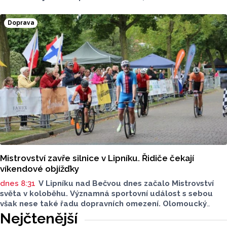
přesvědčil senior z Olomouce. Stálo ho to však zhruba dva
miliony. Policisté radí, abyste si nabídky investic pečlivě
Doprava
zkontrolovali.
Mistrovství zavře silnice v Lipníku. Řidiče čekají
víkendové objížďky
dnes 8:31
V Lipníku nad Bečvou dnes začalo Mistrovství
světa v koloběhu. Významná sportovní událost s sebou
však nese také řadu dopravních omezení. Olomoucký
Report má pro vás stručný přehled. Na kterých místech
Nejčtenější
si dát pozor?