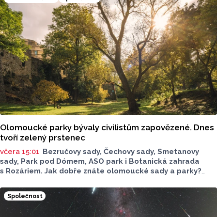
má nová letní mikroaplikace "Kde pečou makrely?“
Olomoucké parky bývaly civilistům zapovězené. Dnes
tvoří zelený prstenec
včera 15:01
Bezručovy sady, Čechovy sady, Smetanovy
sady, Park pod Dómem, ASO park i Botanická zahrada
s Rozáriem. Jak dobře znáte olomoucké sady a parky?
Dnes se v nich běžně procházíme a kocháme se krásami,
které v nich jsou. Vždy tomu tak ale nebylo.
Společnost