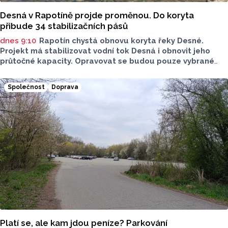
Desná v Rapotíně projde proměnou. Do koryta
přibude 34 stabilizačních pásů
dnes 9:10
Rapotín chystá obnovu koryta řeky Desné.
Projekt má stabilizovat vodní tok Desná i obnovit jeho
průtočné kapacity. Opravovat se budou pouze vybrané
úseky koryta. Samotná stavba bude rozdělená do šesti
samostatných stavebních projektů.
Společnost
Doprava
Platí se, ale kam jdou peníze? Parkování