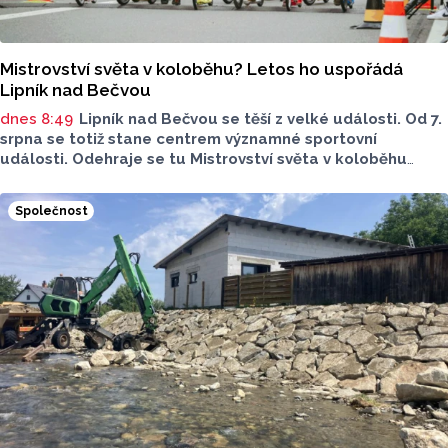
Mistrovství světa v koloběhu? Letos ho uspořádá
Lipník nad Bečvou
dnes 8:49
Lipník nad Bečvou se těší z velké události. Od 7.
srpna se totiž stane centrem významné sportovní
události. Odehraje se tu Mistrovství světa v koloběhu
2026. Město přivítá závodníky z nejrůznějších států, své síly
budou poměřovat v atraktivních disciplínách.
Společnost
Reprezentovat budou i místní závodníci v čele
s úřadujícím mistrem světa Romanem Matyášem.