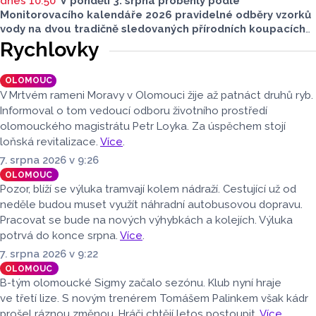
dnes 10:50
V pondělí 3. srpna proběhly podle
Monitorovacího kalendáře 2026 pravidelné odběry vzorků
vody na dvou tradičně sledovaných přírodních koupacích
lokalitách v Olomouckém kraji – ve Vodní nádrži Plumlov
Rychlovky
(VN Plumlov) a v Koupací oblasti Poděbrady (KO
Poděbrady). Monitoring byl proveden Krajskou
OLOMOUC
hygienickou stanicí Olomouckého kraje (KHS)
V Mrtvém rameni Moravy v Olomouci žije až patnáct druhů ryb.
ve spolupráci se Zdravotním ústavem se sídlem v Ostravě,
Informoval o tom vedoucí odboru životního prostředí
Centrem hygienických laboratoří v Olomouci.
olomouckého magistrátu Petr Loyka. Za úspěchem stojí
loňská revitalizace.
Více
.
7. srpna 2026 v 9:26
OLOMOUC
Pozor, blíží se výluka tramvají kolem nádraží. Cestující už od
neděle budou muset využít náhradní autobusovou dopravu.
Pracovat se bude na nových výhybkách a kolejích. Výluka
potrvá do konce srpna.
Více
.
7. srpna 2026 v 9:22
OLOMOUC
B-tým olomoucké Sigmy začalo sezónu. Klub nyní hraje
ve třetí lize. S novým trenérem Tomášem Palinkem však kádr
prošel ráznou změnou. Hráči chtějí letos postoupit.
Více
.