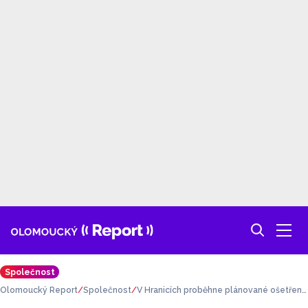
Společnost
Olomoucký Report
Společnost
V Hranicích proběhne plánované ošetření
stromů. Omezí se průchod promenádou