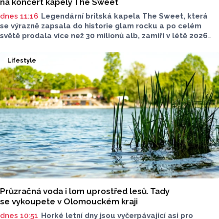
na koncert kapely The Sweet
dnes 11:16
Legendární britská kapela The Sweet, která
se výrazně zapsala do historie glam rocku a po celém
světě prodala více než 30 milionů alb, zamíří v létě 2026
na Moravu. V sobotu 15. srpna vystoupí pod širým nebem
v Amfiteátru Mikulov. Jako speciální host se představí
Lifestyle
pražská skupina Precedens.
Průzračná voda i lom uprostřed lesů. Tady
se vykoupete v Olomouckém kraji
dnes 10:51
Horké letní dny jsou vyčerpávající asi pro