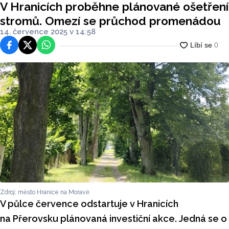
V Hranicích proběhne plánované ošetření
stromů. Omezí se průchod promenádou
14. července 2025 v 14:58
Facebook
Platforma X
WhatsApp
Zdroj: město Hranice na Moravě
V půlce července odstartuje v Hranicích
na Přerovsku plánovaná investiční akce. Jedná se o