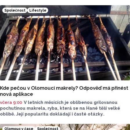
Společnost
Lifestyle
Kde pečou v Olomouci makrely? Odpověď má přinést
nová aplikace
včera 9:00
V letních měsících je oblíbenou grilovanou
pochutinou makrela, ryba, která se na Hané těší velké
oblibě. Její popularitu dokládají i časté otázky
ve virtuálním prostoru, kde je budou v následujících dnech
nebo o víkendu grilovat. Zpřehlednit tyto informace
Olomouc v čase
Společnost