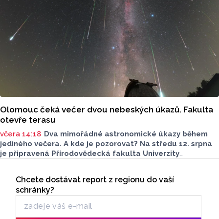
Olomouc čeká večer dvou nebeských úkazů. Fakulta
otevře terasu
včera 14:18
Dva mimořádné astronomické úkazy během
jediného večera. A kde je pozorovat? Na středu 12. srpna
je připravená Přírodovědecká fakulta Univerzity
Palackého i město Přerov. V Olomouci se otevře terasa,
Seriály
v Přerově Hvězdárna. Na obou místech bude možné
Chcete dostávat report z regionu do vaší
Odběr newsletteru
pohlédnout na slunce speciální technikou.
schránky?