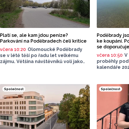
Platí se, ale kam jdou peníze?
Poděbrady jso
Parkování na Poděbradech čelí kritice
ke koupání. P
se doporučuje
včera 10:20
Olomoucké Poděbrady
včera 10:50
V 
se v létě těší po řadu let velkému
proběhly pod
zájmu. Většina návštěvníků volí jako
kalendáře 20
dopravu na místo jízdu autem. Právě
vzorků vody n
parkování na Poděbradech je mnoho
sledovaných 
let tématem, které mezi veřejností
lokalitách v 
rezonuje. Na konci června vznikla
Společnost
Společnost
ve Vodní nádr
na Facebooku stránka s názvem
a v Koupací o
Poděbrady bez závor a nelegálního
Poděbrady). 
parkovného, která upozorňuje
Krajskou hygi
na nevyhovujcí situaci s parkováním
Olomouckého 
u oblíbeného olomouckého letoviska.
ve spoluprác
Za iniciativou stojí zastupitel města
se sídlem v 
Olomouce, na jeho přání nebudeme