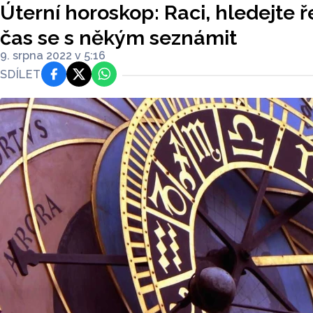
Úterní horoskop: Raci, hledejte ře
čas se s někým seznámit
9. srpna 2022 v 5:16
SDÍLET
Facebook
Platforma X
WhatsApp