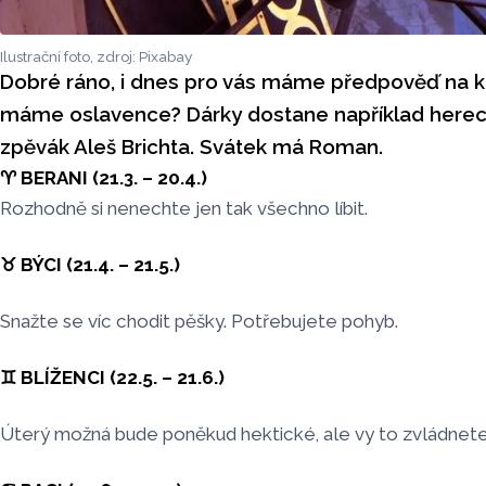
Ilustrační foto, zdroj: Pixabay
Dobré ráno, i dnes pro vás máme předpověď na k
máme oslavence? Dárky dostane například herec
zpěvák Aleš Brichta. Svátek má Roman.
♈ BERANI (21.3. – 20.4.)
Rozhodně si nenechte jen tak všechno líbit.
♉ BÝCI (21.4. – 21.5.)
Snažte se víc chodit pěšky. Potřebujete pohyb.
♊ BLÍŽENCI (22.5. – 21.6.)
Úterý možná bude poněkud hektické, ale vy to zvládnete