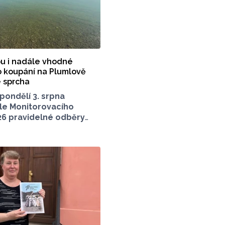
u i nadále vhodné
o koupání na Plumlově
 sprcha
pondělí 3. srpna
le Monitorovacího
26 pravidelné odběry
a dvou tradičně
přírodních koupacích
Olomouckém kraji –
ži Plumlov (VN Plumlov)
blasti Poděbrady (KO
Monitoring byl proveden
enickou stanicí
kraje (KHS)
i se Zdravotním ústavem
Ostravě, Centrem