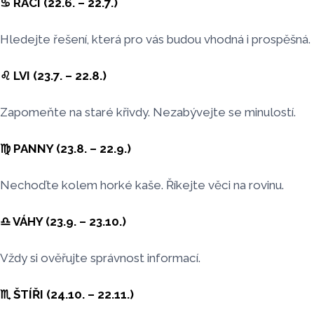
♋ RACI (22.6. – 22.7.)
Hledejte řešení, která pro vás budou vhodná i prospěšná.
♌ LVI (23.7. – 22.8.)
Zapomeňte na staré křivdy. Nezabývejte se minulostí.
♍ PANNY (23.8. – 22.9.)
Nechoďte kolem horké kaše. Říkejte věci na rovinu.
♎ VÁHY (23.9. – 23.10.)
Vždy si ověřujte správnost informací.
♏ ŠTÍŘI (24.10. – 22.11.)