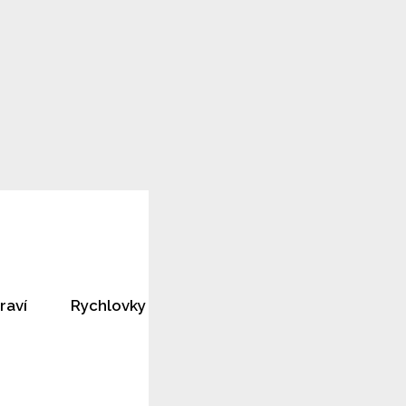
raví
Rychlovky
Horoskopy
Rozhovory