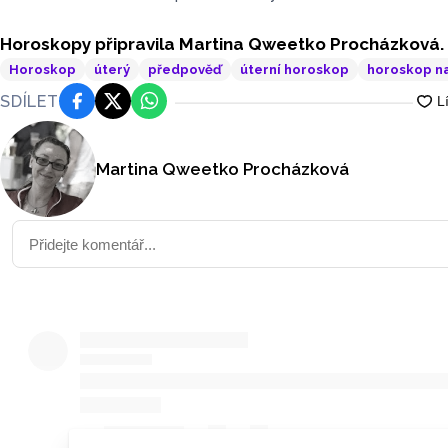
Horoskopy připravila Martina Qweetko Procházková.
Horoskop
úterý
předpověď
úterní horoskop
horoskop na
SDÍLET
Facebook
Platforma X
WhatsApp
Martina Qweetko Procházková