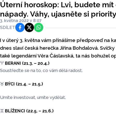
Úterní horoskop: Lvi, budete mí
nápady. Váhy, ujasněte si priorit
3. května 2022 v 8:07
SDÍLET
Facebook
Platforma X
WhatsApp
I v úterý 3. května vám přínášíme předpoveď na k
dnes slaví česká herečka Jiřina Bohdalová. Svíčky
také legendární Věra Čáslavská, ta nás bohužel op
♈
BERANI (21.3. – 20.4.)
Soustřeďte se na to, co vám dělá radost.
♉
BÝCI (21.4. – 21.5.)
Umíte investovat, umíte vydělat.
♊
BLÍŽENCI (22.5. – 21.6.)