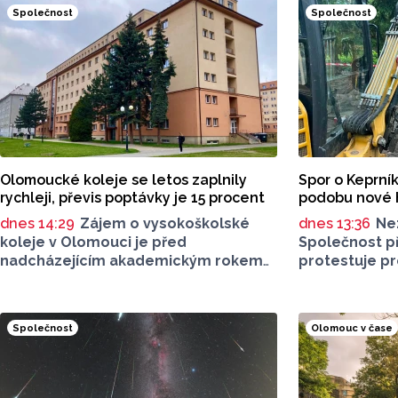
Společnost
Společnost
Olomoucké koleje se letos zaplnily
Spor o Keprník
rychleji, převis poptávky je 15 procent
podobu nové 
dnes 14:29
Zájem o vysokoškolské
dnes 13:36
Ne
koleje v Olomouci je před
Společnost př
nadcházejícím akademickým rokem
protestuje pr
vyšší než v předchozích letech. Svědčí
se aktuálně p
o tom rychlejší zaplnění jejich
Jednat se má
kapacity. Letošní převis poptávky
Šerák a Keprní
Společnost
Olomouc v čase
je asi 15 procent, řekl ČTK mluvčí
vyhledávají. 
Univerzity Palackého (UP) v Olomouci
se podle odbo
Egon Havrlant. Celková kapacita lůžek
poškodí, chod
na kolejích je letos zhruba 4300,
nich není nutn