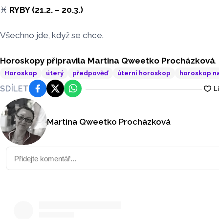
♓
RYBY (21.2. – 20.3.)
Všechno jde, když se chce.
Horoskopy připravila Martina Qweetko Procházková
.
Horoskop
úterý
předpověď
úterní horoskop
horoskop na
SDÍLET
Facebook
Platforma X
WhatsApp
Martina Qweetko Procházková