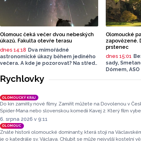
o dalších přibližně 500 míst se tento
počet navýší příští rok po přestavbě
bloku kolejí J. L. Fischera, doplnil
mluvčí.
Olomouc čeká večer dvou nebeských
Olomoucké par
úkazů. Fakulta otevře terasu
zapovězené. D
prstenec
dnes 14:18
Dva mimořádné
dnes 15:01
Be
astronomické úkazy během jediného
sady, Smetan
večera. A kde je pozorovat? Na středu
Dómem, ASO p
12. srpna je připravená
zahrada s Ro
Přírodovědecká fakulta Univerzity
Rychlovky
olomoucké sa
Palackého i město Přerov. V Olomouci
nich běžně p
se otevře terasa, v Přerově
se krásami, kt
Hvězdárna. Na obou místech bude
OLOMOUCKÝ KRAJ
tomu tak ale 
možné pohlédnout na slunce
Do kin zamířily nové filmy. Zamířit můžete na Dovolenou v Čes
speciální technikou.
Spider-Mana nebo slovenskou komedii Kavej 2. Který film vyb
6. srpna 2026 v 9:11
OLOMOUC
Znáte historii olomoucké dominanty, která stojí na Václavské
je o katedrále sv. Václava. Chlubit se může nejvyšší kostelní vě