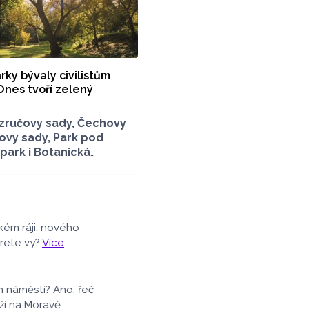
ky bývaly civilistům
nes tvoří zelený
zručovy sady, Čechovy
ovy sady, Park pod
ark i Botanická
záriem. Jak dobře znáte
dy a parky? Dnes se v
rocházíme a kocháme
eré v nich jsou. Vždy
nebylo.
kém ráji, nového
erete vy?
Více
.
m náměstí? Ano, řeč
ží na Moravě.