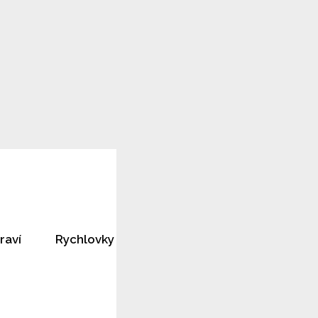
raví
Rychlovky
Horoskopy
Rozhovory