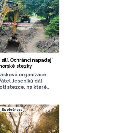
 sílí. Ochránci napadají
horské stezky
zisková organizace
átel Jeseníků dál
oti stezce, na které
racuje v Jeseníkách.
 o chodník mezi vrcholy
k, které turisté hojně
Společnost
Stavbou chodníku
rníků příroda jen
ník mezi vrcholy podle
ý.