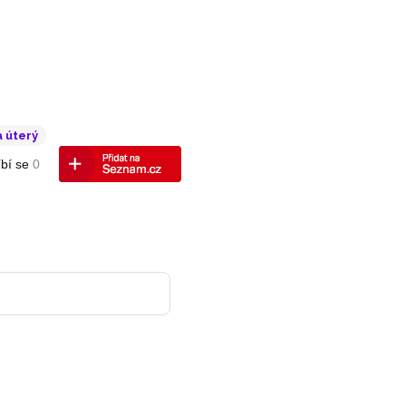
 úterý