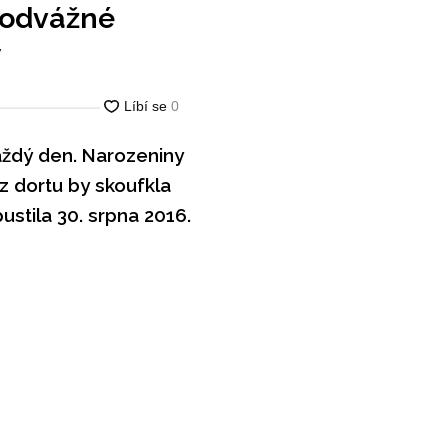
t odvážné
y
aždý den. Narozeniny
 z dortu by skoufkla
ustila 30. srpna 2016.