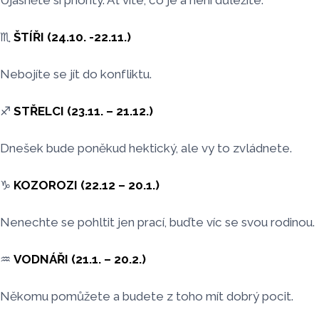
Ujasněte si priority. Ať víte, co je a není důležité.
♏
ŠTÍŘI (24.10. -22.11.)
Nebojíte se jít do konfliktu.
♐
STŘELCI (23.11. – 21.12.)
Dnešek bude poněkud hektický, ale vy to zvládnete.
♑
KOZOROZI (22.12 – 20.1.)
Nenechte se pohltit jen prací, buďte víc se svou rodinou.
♒
VODNÁŘI (21.1. – 20.2.)
Někomu pomůžete a budete z toho mít dobrý pocit.