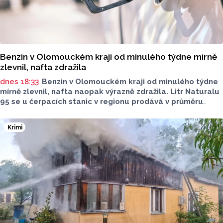
Benzin v Olomouckém kraji od minulého týdne mírně
zlevnil, nafta zdražila
dnes 18:33
Benzin v Olomouckém kraji od minulého týdne
mírně zlevnil, nafta naopak výrazně zdražila. Litr Naturalu
95 se u čerpacích stanic v regionu prodává v průměru
za 42,27 koruny, před týdnem byl o deset haléřů dražší.
O 84 haléřů zdražila nafta, za litr teď řidiči dají průměrně
Krimi
44,84 koruny. Podle údajů společnosti CCS, která ceny
sleduje, je benzin v současnosti o 7,73 koruny dražší než
před rokem, za naftu tehdy motoristé platili o 11,31
koruny méně.