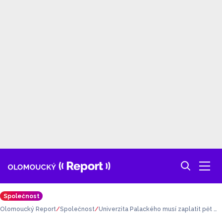
Společnost
Olomoucký Report
Společnost
Univerzita Palackého musí zaplatit pět mi
lionů. Prohrála soud s chemikem Zbořile