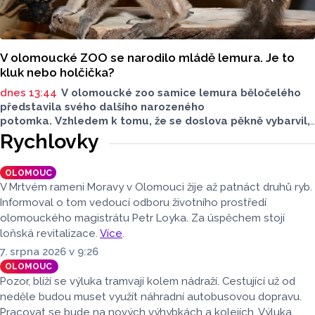
V olomoucké ZOO se narodilo mládě lemura. Je to
kluk nebo holčička?
dnes 13:44
V olomoucké zoo samice lemura běločelého
představila svého dalšího narozeného
potomka. Vzhledem k tomu, že se doslova pěkně vybarvil,
je téměř jisté, že se jedná o samce. Samice totiž bývají
Rychlovky
hnědé, případně hnědošedé, zato samci se pyšní bílým
zbarvením hlavy.
OLOMOUC
V Mrtvém rameni Moravy v Olomouci žije až patnáct druhů ryb.
Informoval o tom vedoucí odboru životního prostředí
olomouckého magistrátu Petr Loyka. Za úspěchem stojí
loňská revitalizace.
Více
.
7. srpna 2026 v 9:26
OLOMOUC
Pozor, blíží se výluka tramvají kolem nádraží. Cestující už od
neděle budou muset využít náhradní autobusovou dopravu.
Pracovat se bude na nových výhybkách a kolejích. Výluka