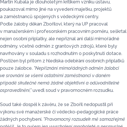
Martin Kubala je dlouholetým kritikem vzniku ústavu,
poukazoval mimo jiné na vyvedení majetku, projektů
a zaměstnanců spojených s vědeckými centry.
Podle žaloby děkan Zbořilovi, který na UP pracoval
v manažerském i profesorském pracovním poměru, seškrtal
nejen osobní příplatky, ale nepřiznal ani další mimořádné
odměny, včetně odměn z grantových zdrojů, které byly
navrhovány v souladu s rozhodnutím o poskytnutí dotace.
Postižen byl přitom z hlediska odebírání osobních příplatků
pouze žalobce.
"Nepřiznání mimořádných odměn žalobci
ve srovnání se všemi ostatními zaměstnanci v daném
případě skutečně nemá žádné objektivní a odůvodnitelné
ospravedlnění,"
uvedl soud v pravomocném rozsudku.
Soud také dospěl k závěru, že se Zbořil nedopustil při
výkonu své manažerské či vědecko-pedagogické práce
žádných pochybení.
"Pravomocný rozsudek mě samozřejmě
potěšil. Je to ovšem jen vyvrcholení mnohaleté a nesmyslné