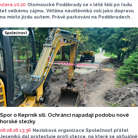
včera 10:20
Olomoucké Poděbrady se v létě těší po řadu
let velkému zájmu. Většina návštěvníků volí jako dopravu
na místo jízdu autem. Právě parkování na Poděbradech
je mnoho let tématem, které mezi veřejností rezonuje.
Na konci června vznikla na Facebooku stránka s názvem
Společnost
Poděbrady bez závor a nelegálního parkovného, která
upozorňuje na nevyhovujcí situaci s parkováním
u oblíbeného olomouckého letoviska. Za iniciativou stojí
zastupitel města Olomouce, na jeho přání nebudeme
uvádět jeho identitu.
Spor o Keprník sílí. Ochránci napadají podobu nové
horské stezky
06.08.26 13:36
Nezisková organizace Společnost přátel
Jeseníků dál protestuje proti stezce, na které se aktuálně