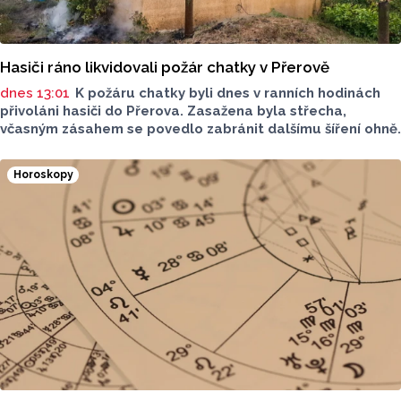
Hasiči ráno likvidovali požár chatky v Přerově
dnes 13:01
K požáru chatky byli dnes v ranních hodinách
přivoláni hasiči do Přerova. Zasažena byla střecha,
včasným zásahem se povedlo zabránit dalšímu šíření ohně.
Horoskopy