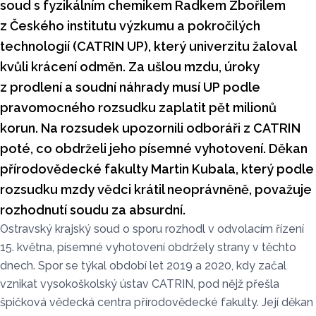
soud s fyzikálním chemikem Radkem Zbořilem
z Českého institutu výzkumu a pokročilých
technologií (CATRIN UP), který univerzitu žaloval
kvůli krácení odměn. Za ušlou mzdu, úroky
z prodlení a soudní náhrady musí UP podle
pravomocného rozsudku zaplatit pět milionů
korun. Na rozsudek upozornili odboráři z CATRIN
poté, co obdrželi jeho písemné vyhotovení. Děkan
přírodovědecké fakulty Martin Kubala, který podle
rozsudku mzdy vědci krátil neoprávněně, považuje
rozhodnutí soudu za absurdní.
Ostravský krajský soud o sporu rozhodl v odvolacím řízení
15. května, písemné vyhotovení obdržely strany v těchto
dnech. Spor se týkal období let 2019 a 2020, kdy začal
vznikat vysokoškolský ústav CATRIN, pod nějž přešla
špičková vědecká centra přírodovědecké fakulty. Její děkan