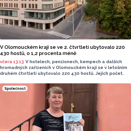
V Olomouckém kraji se ve 2. čtvrtletí ubytovalo 220
430 hostů, o 1,2 procenta méně
včera 13:13
V hotelech, penzionech, kempech a dalších
hromadných zařízeních v Olomouckém kraji se v letošním
druhém čtvrtletí ubytovalo 220 430 hostů. Jejich počet
meziročně klesl o 1,2 procenta. Podle statistik však
přibylo ubytovaných cizinců, kterých bylo 45 548,
Společnost
meziročně o 9,1 procenta více. Naopak domácích hostů
v regionu ubylo, kraj v tomto období navštívilo 174 882
turistů, což bylo meziročně o 3,6 procenta méně. Celkový
počet přenocování v kraji klesl o 4,7 procenta. Údaje
dnes zveřejnil Český statistický úřad (ČSÚ).