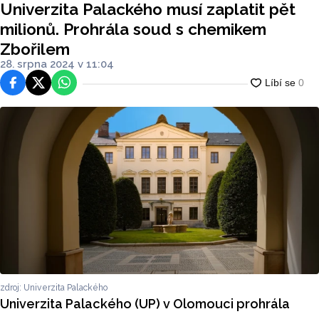
Univerzita Palackého musí zaplatit pět
m
milionů. Prohrála soud s chemikem
Zbořilem
28. srpna 2024 v 11:04
Facebook
Platforma X
WhatsApp
zdroj: Univerzita Palackého
Univerzita Palackého (UP) v Olomouci prohrála