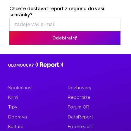
Seriály
samostatných stavebních projektů.
Chcete dostávat report z regionu do vaší
Odběr newsletteru
schránky?
Odebírat
Společnost
Rozhovory
Krimi
Reportáže
Tipy
Fórum OR
Doprava
DataReport
Kultura
FotoReport