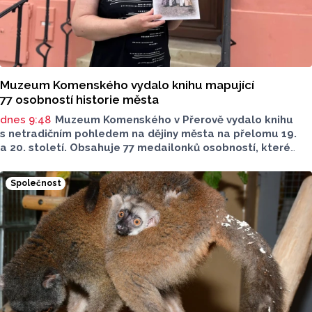
Muzeum Komenského vydalo knihu mapující
77 osobností historie města
dnes 9:48
Muzeum Komenského v Přerově vydalo knihu
s netradičním pohledem na dějiny města na přelomu 19.
a 20. století. Obsahuje 77 medailonků osobností, které
se na jeho rozvoji významně podílely. Jejich životní příběhy
jsou doplněny dobovými snímky. Podle autorky publikace
Společnost
Šárky Krákorové Pajůrkové tomu předcházelo 13 let
pátrání po jejich osudech. Kniha vychází u příležitosti
letošního 770. výročí povýšení Přerova na královské město,
sdělila ČTK mluvčí radnice Lenka Chalupová.