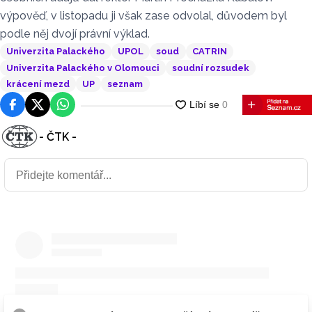
výpověď, v listopadu ji však zase odvolal, důvodem byl
podle něj dvojí právní výklad.
Univerzita Palackého
UPOL
soud
CATRIN
Univerzita Palackého v Olomouci
soudní rozsudek
krácení mezd
UP
seznam
Facebook
Platforma X
WhatsApp
- ČTK -