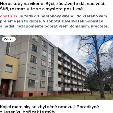
Horoskopy na víkend: Býci, zůstávejte dál nad věcí.
Štíři, rozmazlujte se a myslete pozitivně
dnes 7:17
Je tady druhý srpnový víkend, do kterého vám
přejeme jen to dobré. V sobotu slaví svátek Soběslav
a neděli nezapomeňte popřát všem Romanům. Přečtěte
si svůj horoskop a mějte pěkný víkend.
Zdraví
Kojící maminky se zbytečně omezují. Poradkyně
z Jeseníku boří zažité mýty