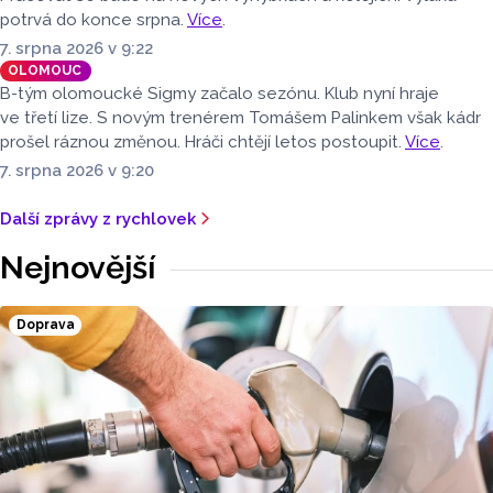
potrvá do konce srpna.
Více
.
7. srpna 2026 v 9:22
OLOMOUC
B-tým olomoucké Sigmy začalo sezónu. Klub nyní hraje
ve třetí lize. S novým trenérem Tomášem Palinkem však kádr
prošel ráznou změnou. Hráči chtějí letos postoupit.
Více
.
7. srpna 2026 v 9:20
Další zprávy z rychlovek
Nejnovější
Doprava