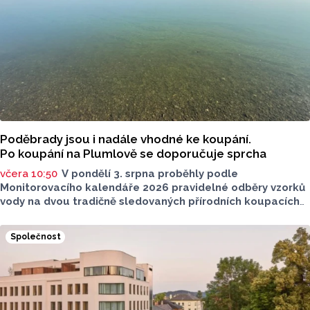
Poděbrady jsou i nadále vhodné ke koupání.
Po koupání na Plumlově se doporučuje sprcha
včera 10:50
V pondělí 3. srpna proběhly podle
Monitorovacího kalendáře 2026 pravidelné odběry vzorků
vody na dvou tradičně sledovaných přírodních koupacích
lokalitách v Olomouckém kraji – ve Vodní nádrži Plumlov
(VN Plumlov) a v Koupací oblasti Poděbrady (KO
Společnost
Poděbrady). Monitoring byl proveden Krajskou
hygienickou stanicí Olomouckého kraje (KHS)
ve spolupráci se Zdravotním ústavem se sídlem v Ostravě,
Centrem hygienických laboratoří v Olomouci.