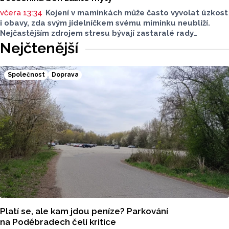
včera 13:34
Kojení v maminkách může často vyvolat úzkost
i obavy, zda svým jídelníčkem svému miminku neublíží.
Nejčastějším zdrojem stresu bývají zastaralé rady
o nutnosti radikálního omezování jídelníčku, vyhýbání
Nejčtenější
se nadýmavým potravinám nebo preventivnímu vyřazování
alergenů. Mýty o stravě při kojení boří laktační poradkyně
z Jeseníku.
Společnost
Doprava
Platí se, ale kam jdou peníze? Parkování
na Poděbradech čelí kritice