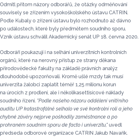
Odmítl přitom názory odborářů, že otázky odměňování
souvisely se zřízením vysokoškolského ústavu CATRIN.
Podle Kubaly o zřízení ústavu bylo rozhodnuto až dávno
po událostech, které byly předmětem soudního sporu.
Vznik ústavu schválil Akademický senát UP 18. června 2020.
Odboráři poukazují i na selhání univerzitních kontrolních
orgánů, které na nerovný přístup ze strany děkana
přírodovědecké fakulty na základě právních analýz
dlouhodobě upozorňovali. Kromě ušlé mzdy tak musí
univerzita žalobci zaplatit téměř 1,25 milionu korun
na úrocích z prodlení, ale i několikasettisícové náklady
soudního řízení.
"Podle našeho názoru oddělení vnitřního
auditu UP katastrofálně selhalo ve své kontrolní roli a jeho
chybné závěry nejprve poškodily zaměstnance a po
prohraném soudním sporu de facto i univerzitu,"
uvedl
předseda odborové organizace CATRIN Jakub Navařík.