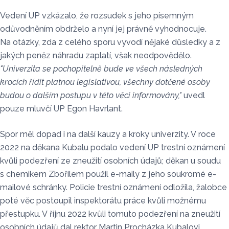
Vedení UP vzkázalo, že rozsudek s jeho písemným
odůvodněním obdrželo a nyní jej právně vyhodnocuje.
Na otázky, zda z celého sporu vyvodí nějaké důsledky a z
jakých peněz náhradu zaplatí, však neodpovědělo.
"Univerzita se pochopitelně bude ve všech následných
krocích řídit platnou legislativou, všechny dotčené osoby
budou o dalším postupu v této věci informovány,"
uvedl
pouze mluvčí UP Egon Havrlant.
Spor měl dopad i na další kauzy a kroky univerzity. V roce
2022 na děkana Kubalu podalo vedení UP trestní oznámení
kvůli podezření ze zneužití osobních údajů; děkan u soudu
s chemikem Zbořilem použil e-maily z jeho soukromé e-
mailové schránky. Policie trestní oznámení odložila, žalobce
poté věc postoupil inspektorátu práce kvůli možnému
přestupku. V říjnu 2022 kvůli tomuto podezření na zneužití
osobních údajů dal rektor Martin Procházka Kubalovi