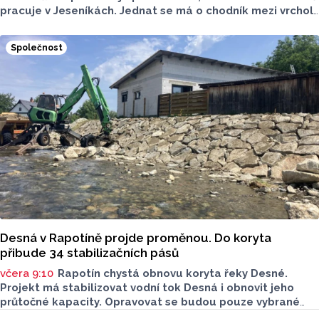
pracuje v Jeseníkách. Jednat se má o chodník mezi vrcholy
Šerák a Keprník, které turisté hojně vyhledávají. Stavbou
chodníku se podle odborníků příroda jen poškodí, chodník
Společnost
mezi vrcholy podle nich není nutný.
Desná v Rapotíně projde proměnou. Do koryta
přibude 34 stabilizačních pásů
včera 9:10
Rapotín chystá obnovu koryta řeky Desné.
Projekt má stabilizovat vodní tok Desná i obnovit jeho
průtočné kapacity. Opravovat se budou pouze vybrané
úseky koryta. Samotná stavba bude rozdělená do šesti