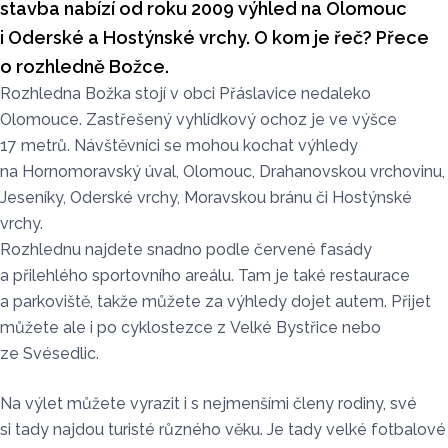
stavba nabízí od roku 2009 výhled na Olomouc
i Oderské a Hostýnské vrchy. O kom je řeč? Přece
o rozhledně Božce.
Rozhledna Božka stojí v obci Přáslavice nedaleko
Olomouce. Zastřešený vyhlídkový ochoz je ve výšce
17 metrů. Návštěvníci se mohou kochat výhledy
na Hornomoravský úval, Olomouc, Drahanovskou vrchovinu,
Jeseníky, Oderské vrchy, Moravskou bránu či Hostýnské
vrchy.
Rozhlednu najdete snadno podle červené fasády
a přilehlého sportovního areálu. Tam je také restaurace
a parkoviště, takže můžete za výhledy dojet autem. Přijet
můžete ale i po cyklostezce z Velké Bystřice nebo
ze Svésedlic.
Na výlet můžete vyrazit i s nejmenšími členy rodiny, své
si tady najdou turisté různého věku. Je tady velké fotbalové