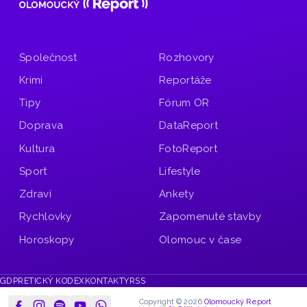
Společnost
Rozhovory
Krimi
Reportáže
Tipy
Fórum OR
Doprava
DataReport
Kultura
FotoReport
Sport
Lifestyle
Zdraví
Ankety
Rychlovky
Zapomenuté stavby
Horoskopy
Olomouc v čase
GDPR
ETICKÝ KODEX
KONTAKTY
RSS
Copyright © 2026
Olomoucký Report