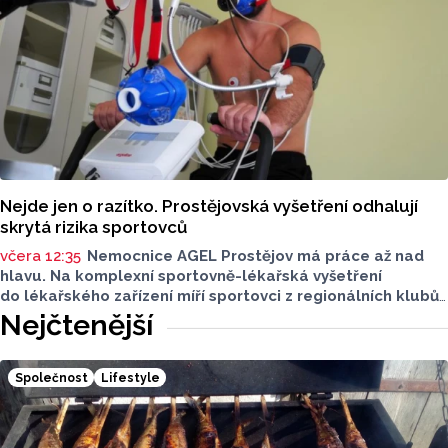
Nejde jen o razítko. Prostějovská vyšetření odhalují
skrytá rizika sportovců
včera 12:35
Nemocnice AGEL Prostějov má práce až nad
hlavu. Na komplexní sportovně-lékařská vyšetření
do lékařského zařízení míří sportovci z regionálních klubů,
mládežnických kategorií i aktivní veřejnost. Informovala
Nejčtenější
o tom tisková mluvčí nemocnice Radka Miloševská.
V Prostějově vyšetřují i sportovce z Moravskoslezského,
Zlínského nebo Jihomoravského kraje.
Společnost
Lifestyle