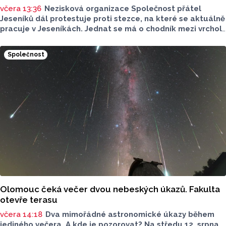
včera 13:36
Nezisková organizace Společnost přátel
Jeseníků dál protestuje proti stezce, na které se aktuálně
pracuje v Jeseníkách. Jednat se má o chodník mezi vrcholy
Šerák a Keprník, které turisté hojně vyhledávají. Stavbou
chodníku se podle odborníků příroda jen poškodí, chodník
Společnost
mezi vrcholy podle nich není nutný.
Olomouc čeká večer dvou nebeských úkazů. Fakulta
otevře terasu
včera 14:18
Dva mimořádné astronomické úkazy během
jediného večera. A kde je pozorovat? Na středu 12. srpna