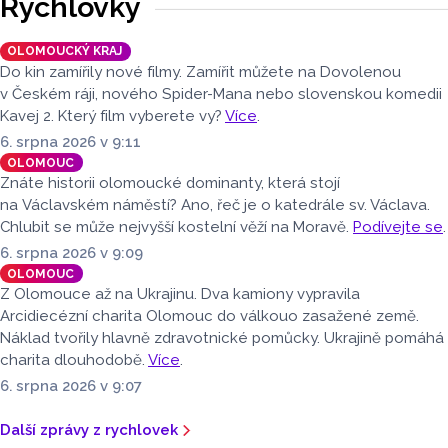
Rychlovky
které v nich jsou. Vždy tomu tak ale nebylo.
OLOMOUCKÝ KRAJ
Do kin zamířily nové filmy. Zamířit můžete na Dovolenou
v Českém ráji, nového Spider-Mana nebo slovenskou komedii
Kavej 2. Který film vyberete vy?
Více
.
6. srpna 2026 v 9:11
OLOMOUC
Znáte historii olomoucké dominanty, která stojí
na Václavském náměstí? Ano, řeč je o katedrále sv. Václava.
Chlubit se může nejvyšší kostelní věží na Moravě.
Podívejte se
.
6. srpna 2026 v 9:09
OLOMOUC
Z Olomouce až na Ukrajinu. Dva kamiony vypravila
Arcidiecézní charita Olomouc do válkouo zasažené země.
Náklad tvořily hlavně zdravotnické pomůcky. Ukrajině pomáhá
charita dlouhodobě.
Více
.
6. srpna 2026 v 9:07
Další zprávy z rychlovek