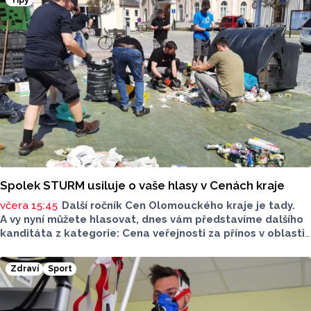
o tom, na jak dlouho podepsal nov hráč smlouvu
neinformovala.
Spolek STURM usiluje o vaše hlasy v Cenách kraje
včera 15:45
Další ročník Cen Olomouckého kraje je tady.
A vy nyní můžete hlasovat, dnes vám představíme dalšího
kanditáta z kategorie: Cena veřejnosti za přínos v oblasti
životního prostředí. Toto je Spolek STURM, nominován
v kategorii: Významný počin v ochraně životního prostředí -
Zdraví
Sport
právnická osoba.