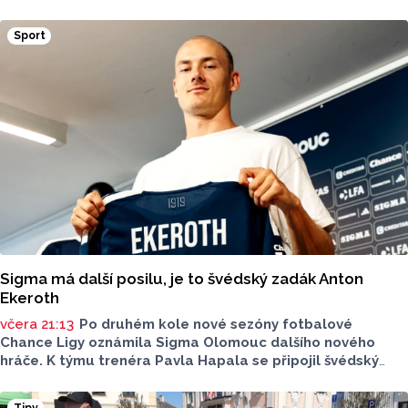
vše nejlepší. Jaký bude dnešní den?
Sport
Sigma má další posilu, je to švédský zadák Anton
Ekeroth
včera 21:13
Po druhém kole nové sezóny fotbalové
Chance Ligy oznámila Sigma Olomouc dalšího nového
hráče. K týmu trenéra Pavla Hapala se připojil švédský
obránce Anton Ekeroth, který přichází na Hanou
z norského HamKamu. Sigma to uvedla na svém webu,
Tipy