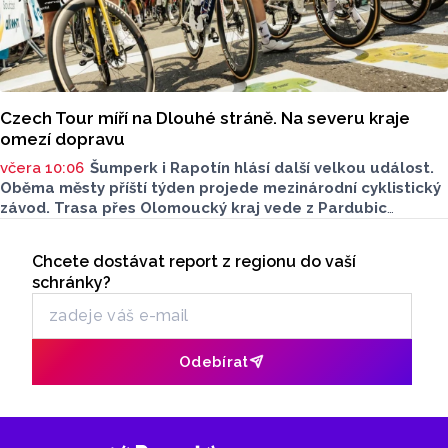
Czech Tour míří na Dlouhé stráně. Na severu kraje
omezí dopravu
včera 10:06
Šumperk i Rapotín hlásí další velkou událost.
Oběma městy příští týden projede mezinárodní cyklistický
závod. Trasa přes Olomoucký kraj vede z Pardubic
na horní nádrž přečerpávací vodní elektrárny Dlouhé
Seriály
stráně. Pozor na dopravní omezení.
Chcete dostávat report z regionu do vaší
Odběr newsletteru
schránky?
Odebírat