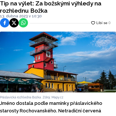
Tip na výlet: Za božskými výhledy na
rozhlednu Božka
13. dubna 2023 v 10:30
Facebook
Platforma X
WhatsApp
Přáslavická rozhledna Božka. Zdroj: Mapy.cz
Jméno dostala podle maminky přáslavického
starosty Rochovanského. Netradiční červená