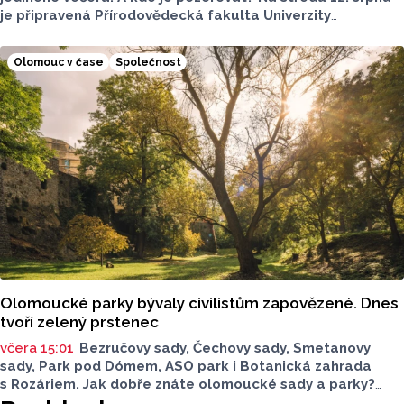
je připravená Přírodovědecká fakulta Univerzity
Palackého i město Přerov. V Olomouci se otevře terasa,
v Přerově Hvězdárna. Na obou místech bude možné
Olomouc v čase
Společnost
pohlédnout na slunce speciální technikou.
Olomoucké parky bývaly civilistům zapovězené. Dnes
tvoří zelený prstenec
včera 15:01
Bezručovy sady, Čechovy sady, Smetanovy
sady, Park pod Dómem, ASO park i Botanická zahrada
s Rozáriem. Jak dobře znáte olomoucké sady a parky?
Dnes se v nich běžně procházíme a kocháme se krásami,