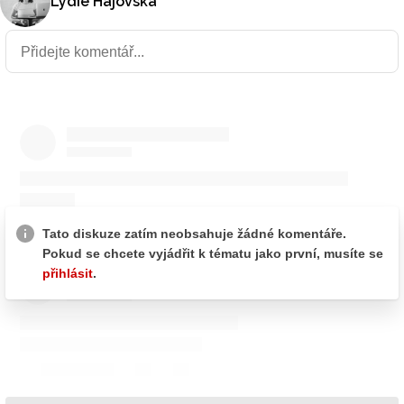
Lýdie Hájovská