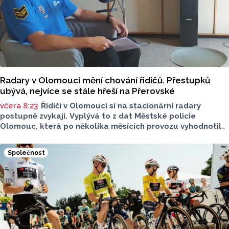
Radary v Olomouci mění chování řidičů. Přestupků
ubývá, nejvíce se stále hřeší na Přerovské
včera 8:23
Řidiči v Olomouci si na stacionární radary
postupně zvykají. Vyplývá to z dat Městské policie
Olomouc, která po několika měsících provozu vyhodnotila
situaci na třech nejnovějších měřicích místech. Počet
zaznamenaných přestupků zde oproti prvním měsícům
Společnost
výrazně klesl, v některých lokalitách až o polovinu.
O dopravě, ale i o případech, která musela Městská
policie Olomouc (MPO) řešit mluvil v pocastu Radia
Metropole s Tomášem Gottwaldem mluvčí MPO Petr
Čunderle.