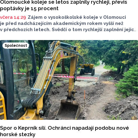
Olomoucké koleje se letos zaplnily rychleji, převis
poptávky je 15 procent
včera 14:29
Zájem o vysokoškolské koleje v Olomouci
je před nadcházejícím akademickým rokem vyšší než
v předchozích letech. Svědčí o tom rychlejší zaplnění jejich
kapacity. Letošní převis poptávky je asi 15 procent, řekl
ČTK mluvčí Univerzity Palackého (UP) v Olomouci Egon
Společnost
Havrlant. Celková kapacita lůžek na kolejích je letos
zhruba 4300, o dalších přibližně 500 míst se tento počet
navýší příští rok po přestavbě bloku kolejí J. L. Fischera,
doplnil mluvčí.
Spor o Keprník sílí. Ochránci napadají podobu nové
horské stezky