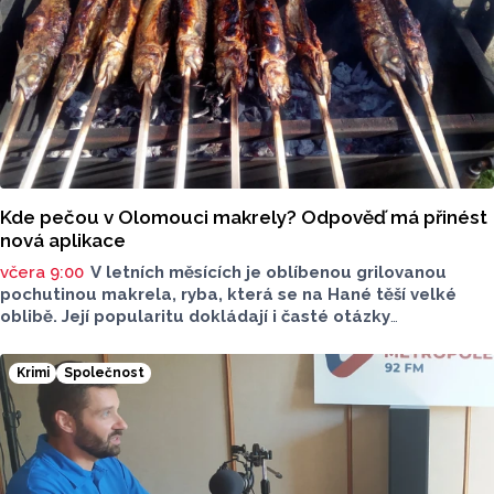
Kde pečou v Olomouci makrely? Odpověď má přinést
nová aplikace
včera 9:00
V letních měsících je oblíbenou grilovanou
pochutinou makrela, ryba, která se na Hané těší velké
oblibě. Její popularitu dokládají i časté otázky
ve virtuálním prostoru, kde je budou v následujících dnech
nebo o víkendu grilovat. Zpřehlednit tyto informace
Krimi
Společnost
má nová letní mikroaplikace "Kde pečou makrely?“