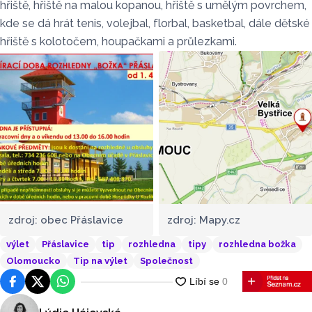
hřiště, hřiště na malou kopanou, hřiště s umělým povrchem,
kde se dá hrát tenis, volejbal, florbal, basketbal, dále dětské
hřiště s kolotočem, houpačkami a průlezkami.
zdroj: obec Přáslavice
zdroj: Mapy.cz
výlet
Přáslavice
tip
rozhledna
tipy
rozhledna božka
Olomoucko
Tip na výlet
Společnost
Facebook
Platforma X
WhatsApp