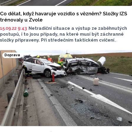
Co dělat, když havaruje vozidlo s vězněm? Složky IZS
trénovaly u Zvole
15.09.22 9:43
Netradiční situace a výstup ze zaběhnutých
postupů, i to jsou případy, na které musí být záchranné
složky připraveny. Při středečním taktickém cvičení
na obchvatu Zvole na Šumpersku si jednu takovou situaci
hasiči vyzkoušeli.
Doprava