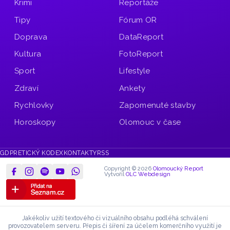
Krimi
Reportáže
Tipy
Fórum OR
Doprava
DataReport
Kultura
FotoReport
Sport
Lifestyle
Zdraví
Ankety
Rychlovky
Zapomenuté stavby
Horoskopy
Olomouc v čase
GDPR
ETICKÝ KODEX
KONTAKTY
RSS
Copyright © 2026
Olomoucký Report
Vytvořil
OLC Webdesign
Jakékoliv užití textového či vizuálního obsahu podléhá schválení
provozovatelem serveru.
Přepis či šíření za účelem komerčního využití je