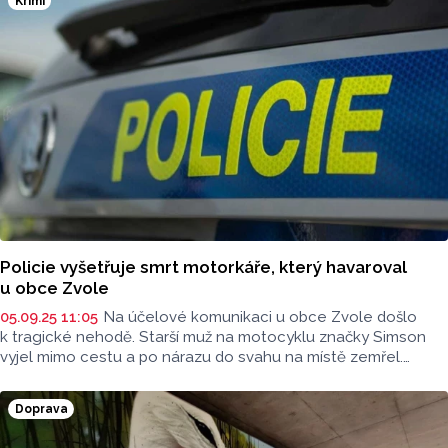
Krimi
Policie vyšetřuje smrt motorkáře, který havaroval
u obce Zvole
05.09.25 11:05
Na účelové komunikaci u obce Zvole došlo
k tragické nehodě. Starší muž na motocyklu značky Simson
vyjel mimo cestu a po nárazu do svahu na místě zemřel.
Policie nyní zjišťuje okolnosti havárie.
Doprava