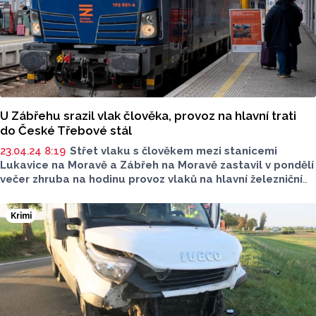
U Zábřehu srazil vlak člověka, provoz na hlavní trati
do České Třebové stál
23.04.24 8:19
Střet vlaku s člověkem mezi stanicemi
Lukavice na Moravě a Zábřeh na Moravě zastavil v pondělí
večer zhruba na hodinu provoz vlaků na hlavní železniční
trati mezi Přerovem a Českou Třebovou.
Krimi