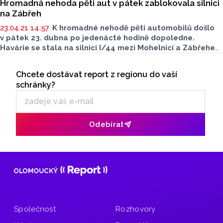
Hromadná nehoda pěti aut v pátek zablokovala silnici
na Zábřeh
23.04.21 14:57
K hromadné nehodě pěti automobilů došlo
v pátek 23. dubna po jedenácté hodině dopoledne.
Havárie se stala na silnici I/44 mezi Mohelnicí a Zábřehem
na Moravě, v úseku obchvatu Zvole. Za nehodou
Seriály
pravděpodobně stála neopatrnost mladé řidičky, která
Chcete dostávat report z regionu do vaší
Odběr newsletteru
nezvládla předjet cisternu a narazila do svodidel i dalších
schránky?
několika vozů. Do nemocnic byly převezeny čtyři zraněné
osoby. Silnice musela být po dobu zásahu záchranných
složek na čtyři hodiny uzavřena.
Odebírat
Společnost
Rozhovory