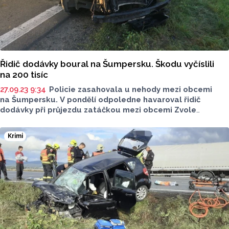
Řidič dodávky boural na Šumpersku. Škodu vyčíslili
na 200 tisíc
27.09.23 9:34
Policie zasahovala u nehody mezi obcemi
na Šumpersku. V pondělí odpoledne havaroval řidič
dodávky při průjezdu zatáčkou mezi obcemi Zvole
a Libivá.
Krimi