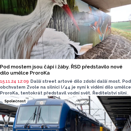
Pod mostem jsou čápi i žáby. ŘSD představilo nové
dílo umělce ProroKa
15.11.24 12:09
Další street artové dílo zdobí další most. Pod
obchvatem Zvole na silnici I/44 je nyní k vidění dílo umělce
ProroKa, tentokrát představil vodní svět. Ředitelství silnic
a dálnic (ŘSD) se nebrání ani další výmalbě, jak potvrdil
Společnost
Reportu mluvčí ŘSD Miroslav Mazal.