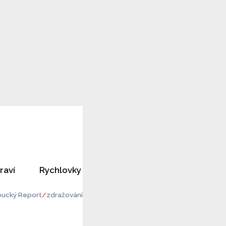
raví
Rychlovky
Horoskopy
Rozhovory
ucký Report
zdražování