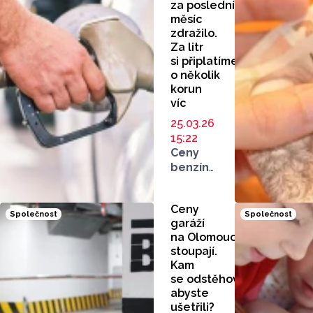
za poslední
měsíc
zdražilo.
Za litr
si připlatíme
o několik
korun
víc
25.03.26
15:22
Ceny
benzínu
i dalších
pohonných
Ceny
hmot
Společnost
Společnost
garáží
se v
na Olomoucku
Olomouckém
stoupají.
kraji
Kam
stále
se odstěhovat,
zvedají.
abyste
Benzín
ušetřili?