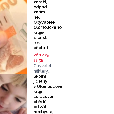
zdraží,
odpad
zatím
ne.
Obyvatelé
Olomouckého
kraje
si příští
rok
připlatí
26.12.25
11:58
Obyvatelé
některých
Školní
měst
jídelny
v Olomouckém
v Olomouckém
kraji
kraji
si příští
zdražování
rok
obědů
připlatí
od září
za dodávky
nechystají
tepla