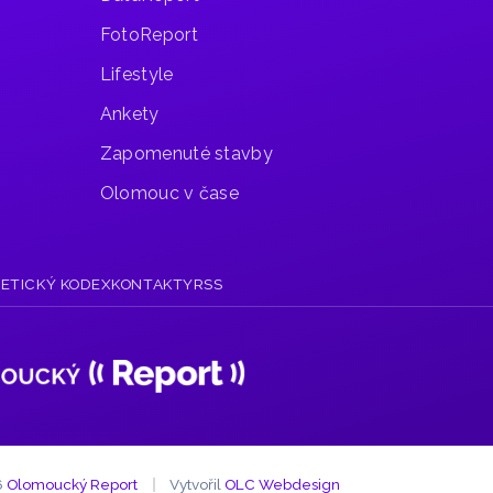
FotoReport
Lifestyle
Ankety
Zapomenuté stavby
Olomouc v čase
R
ETICKÝ KODEX
KONTAKTY
RSS
6
Olomoucký Report
Vytvořil
OLC Webdesign