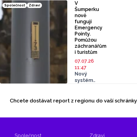
V
Společnost
Zdraví
Šumperku
nově
fungují
Emergency
Pointy.
Pomůžou
záchranářům
i turistům
07.07.26
11:47
Nový
systém
Emergency
Seriály
Pointů
připravil
Chcete dostávat report z regionu do vaší schránk
Odběr newsletteru
Šumperk.
Štítků
na sloupech
veřejného
osvětlení
Společnost
Zdraví