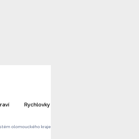
raví
Rychlovky
Horoskopy
Rozhovory
ystém olomouckého kraje