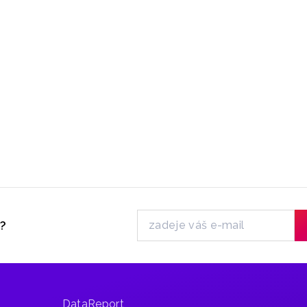
y?
DataReport