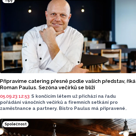
Tipy
Připravíme catering přesně podle vašich představ, říká
Roman Paulus. Sezóna večírků se blíží
05.09.23 12:53
S končícím létem už přichází na řadu
pořádání vánočních večírků a firemních setkání pro
zaměstnance a partnery. Bistro Paulus má připravené
originální a jednoduché řešení. Bistro Paulus/Paulus
Catering v centru Olomouce, je ideálním místem pro
Společnost
společenské akce, večírky s přáteli nebo degustace jídla
a pití.