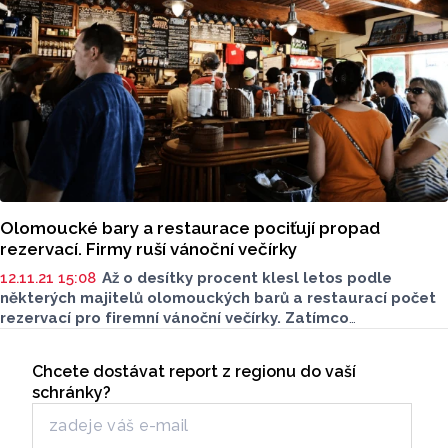
Olomoucké bary a restaurace pociťují propad
rezervací. Firmy ruší vánoční večírky
12.11.21 15:08
Až o desítky procent klesl letos podle
některých majitelů olomouckých barů a restaurací počet
rezervací pro firemní vánoční večírky. Zatímco
v předchozích letech byly jejich prostory na období před
Seriály
Vánocemi zamluvené několik týdnů dopředu, letos jsou
Chcete dostávat report z regionu do vaší
Odběr newsletteru
firmy obezřetné, šetří a velkou roli hraje i nutnost
schránky?
se prokazovat očkováním či negativními testy, zjistila ČTK.
Po zpřísnění protiepidemických opatření organizátoři akcí
také řadu již zamluvených rezervací nyní ruší. Vánoční