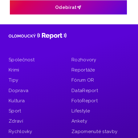
večírky přitom patřily z hlediska tržeb pro gastroprovozy
Odebírat
k nejlukrativnějším během roku.
Společnost
Rozhovory
Krimi
Reportáže
Tipy
Fórum OR
Doprava
DataReport
Kultura
FotoReport
Sport
Lifestyle
Zdraví
Ankety
Rychlovky
Zapomenuté stavby