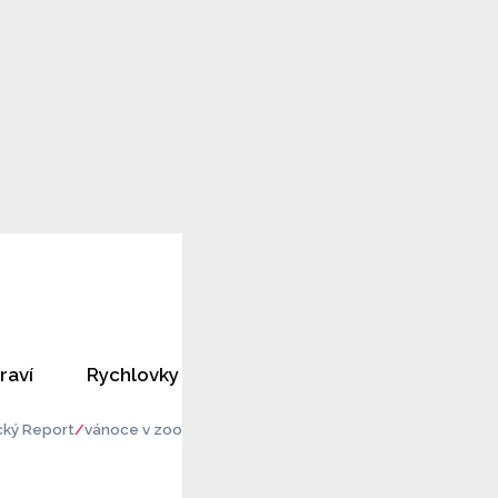
raví
Rychlovky
Horoskopy
Rozhovory
ký Report
vánoce v zoo