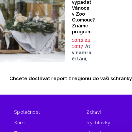
vypadat
Vánoce
v Zoo
Olomouc?
Známe
program
10.12.24
10:17
Ať
v námrazách,
či tání,
nebo
Seriály
třeba
v závějích…
Chcete dostávat report z regionu do vaší schránk
Odběr newsletteru
Vůni
jehličí
a Vánoc
v olomoucké
zoo
Společnost
Zdraví
máte
zkrátka
Krimi
Rychlovky
rádi