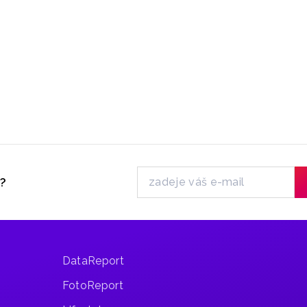
y?
DataReport
FotoReport