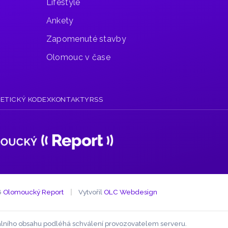
Lifestyle
Ankety
Zapomenuté stavby
Olomouc v čase
R
ETICKÝ KODEX
KONTAKTY
RSS
6
Olomoucký Report
Vytvořil
OLC Webdesign
zuálního obsahu podléhá schválení provozovatelem serveru.