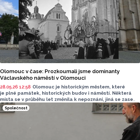
Olomouc v čase: Prozkoumali jsme dominanty
Václavského náměstí v Olomouci
28.05.26 12:58
Olomouc je historickým městem, které
je plné památek, historických budov i náměstí. Některá
místa se v průběhu let změnila k nepoznání, jiná se zase
nezměnila vůbec. Olomoucký Report se vydal po stopách
Společnost
historie a v novém seriálu některá místa navštívil.
Podívejte se, jak velké změny jsou.