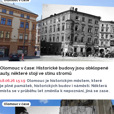
Olomouc v čase
Olomouc v čase: Historické budovy jsou obklopené
auty, některé stojí ve stínu stromů
18.06.26 15:19
Olomouc je historickým městem, které
je plné památek, historických budov i náměstí. Některá
místa se v průběhu let změnila k nepoznání, jiná se zase
nezměnila vůbec. Olomoucký Report se vydal po stopách
historie a v novém seriálu některá místa navštívil.
Olomouc v čase
Podívejte se, jak velké změny jsou.