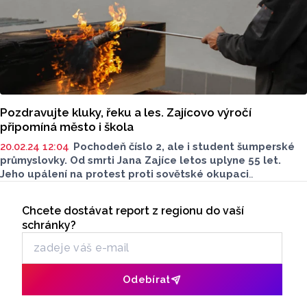
Pozdravujte kluky, řeku a les. Zajícovo výročí
připomíná město i škola
20.02.24 12:04
Pochodeň číslo 2, ale i student šumperské
průmyslovky. Od smrti Jana Zajíce letos uplyne 55 let.
Jeho upálení na protest proti sovětské okupaci
Československa si připomínají šumperské instituce
Seriály
i místní. Připomínkové akce vyvrcholí v pátek 23. února.
Chcete dostávat report z regionu do vaší
Odběr newsletteru
schránky?
Odebírat