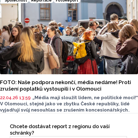
Společnost
Reportáže
FotoReport
FOTO: Naše podpora nekončí, média nedáme! Proti
zrušení poplatků vystoupili i v Olomouci
22.04.26 13:59
„Média mají sloužit lidem, ne politické moci!“
V Olomouci, stejně jako ve zbytku České republiky, lidé
vyjadřují svůj nesouhlas se zrušením koncesionářských
poplatků. Na podporu nezávislých médií odešli studenti
Seriály
dnes v 11:59 z výuky a Olomoucký Report byl u toho.
Chcete dostávat report z regionu do vaší
Odběr newsletteru
Nechybí transparenty, čtou se prohlášení, z okna letí
schránky?
televize a zní i česká hymna.