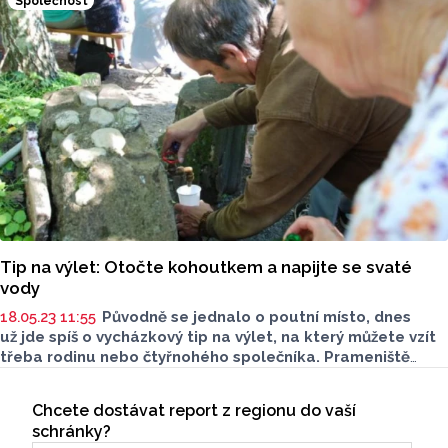
Společnost
Tip na výlet: Otočte kohoutkem a napijte se svaté
vody
18.05.23 11:55
Původně se jednalo o poutní místo, dnes
už jde spíš o vycházkový tip na výlet, na který můžete vzít
třeba rodinu nebo čtyřnohého společníka. Prameniště
potoka Čerlinka u Litovle láká k návštěvě malé i velké
Seriály
turisty.
Chcete dostávat report z regionu do vaší
Odběr newsletteru
schránky?