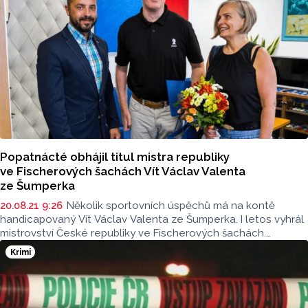
Popatnácté obhájil titul mistra republiky
ve Fischerových šachách Vít Václav Valenta
ze Šumperka
20.08.21 9:26
Několik sportovních úspěchů má na kontě
handicapovaný Vít Václav Valenta ze Šumperka. I letos vyhrál
mistrovství České republiky ve Fischerových šachách.
K úspěchu mu osobně poblahopřál náměstek hejtmana
Krimi
Olomouckého kraje pro oblast sportu Michal Zácha.