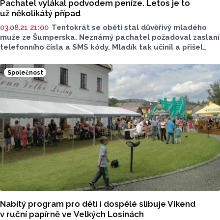
Pachatel vylákal podvodem peníze. Letos je to
už několikátý případ
03.08.21 21:00
Tentokrát se obětí stal důvěřivý mladého
muže ze Šumperska. Neznámý pachatel požadoval zaslaní
telefonního čísla a SMS kódy. Mladík tak učinil a přišel
téměř o tři tisíce.
Společnost
Nabitý program pro děti i dospělé slibuje Víkend
v ruční papírně ve Velkých Losinách