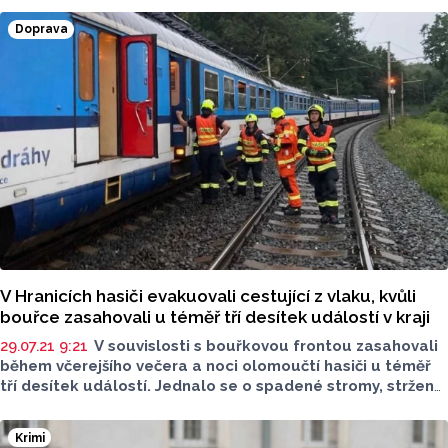
bez známek života.
Doprava
V Hranicích hasiči evakuovali cestující z vlaku, kvůli
bouřce zasahovali u téměř tří desítek událostí v kraji
29.07.21 9:21
V souvislosti s bouřkovou frontou zasahovali
během včerejšího večera a noci olomoučtí hasiči u téměř
tří desítek událostí. Jednalo se o spadené stromy, stržené
střechy a odčerpávání vody. V Hranicích došlo k pádu
stromu na vlakové koleje a hasiči museli z vlaku
Krimi
evakuovat patnáct osob.