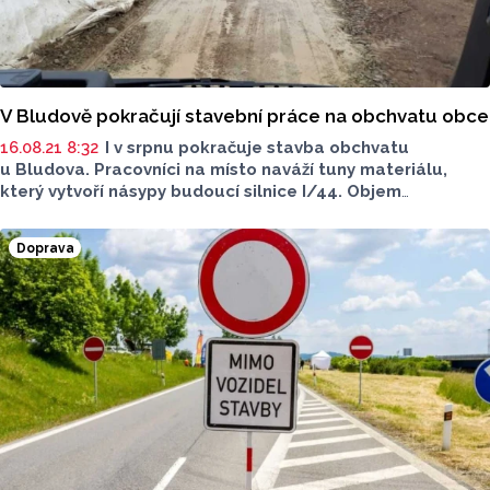
V Bludově pokračují stavební práce na obchvatu obce
16.08.21 8:32
I v srpnu pokračuje stavba obchvatu
u Bludova. Pracovníci na místo naváží tuny materiálu,
který vytvoří násypy budoucí silnice I/44. Objem
navezeného materiálu překročil milion metrů krychlových.
Doprava