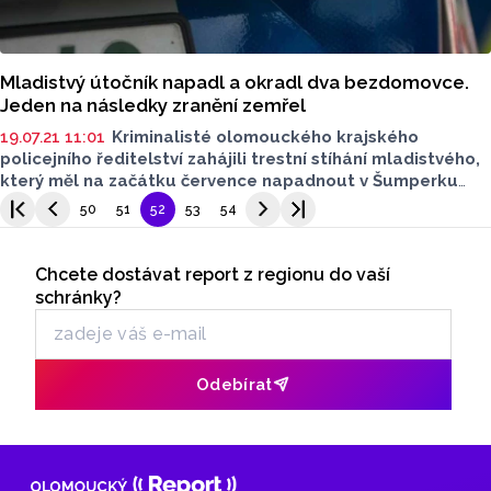
Mladistvý útočník napadl a okradl dva bezdomovce.
Jeden na následky zranění zemřel
19.07.21 11:01
Kriminalisté olomouckého krajského
policejního ředitelství zahájili trestní stíhání mladistvého,
který měl na začátku července napadnout v Šumperku
dva bezdomovce a jednoho z nich okrást. Jeden
50
51
52
53
54
z poškozených mužů na poté na následky zranění zemřel.
Seriály
Kvůli tomu, že je z činu je obviněn mladistvý, hrozí
mu poloviční trestní sazba, tedy trest odnětí svobody
Chcete dostávat report z regionu do vaší
Odběr newsletteru
na čtyři až osm let.
schránky?
Odebírat