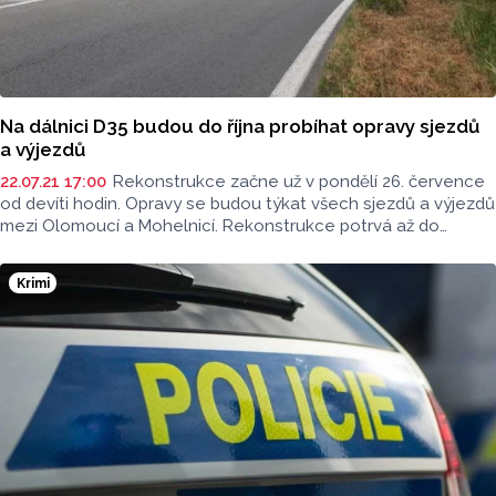
Na dálnici D35 budou do října probíhat opravy sjezdů
a výjezdů
22.07.21 17:00
Rekonstrukce začne už v pondělí 26. července
od devíti hodin. Opravy se budou týkat všech sjezdů a výjezdů
mezi Olomoucí a Mohelnicí. Rekonstrukce potrvá až do
poloviny října 2021.
Krimi