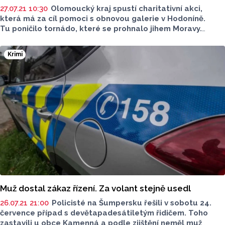
27.07.21 10:30
Olomoucký kraj spustí charitativní akci,
která má za cíl pomoci s obnovou galerie v Hodoníně.
Tu poničilo tornádo, které se prohnalo jihem Moravy.
Vstupné, které se o víkendu 31. července - 1. srpna vybere
v krajských muzeích či galeriích, půjde na pomoc
Krimi
do Hodonína.
Muž dostal zákaz řízení. Za volant stejně usedl
26.07.21 21:00
Policisté na Šumpersku řešili v sobotu 24.
července případ s devětapadesátiletým řidičem. Toho
zastavili u obce Kamenná a podle zjištění neměl muž