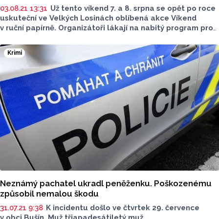
03.08.21 13:31
Už tento víkend 7. a 8. srpna se opět po roce
uskuteční ve Velkých Losinách oblíbená akce Víkend
v ruční papírně. Organizátoři lákají na nabitý program pro
děti a dospělé, který se bude točit především okolo
výroby ručního papíru, dojde ale i na další řemesla a v
Krimi
neposlední řadě promítání nového českého filmu
spisovatele a režiséra Patrika Hartla Prvok, Šampón,
Tečka a Karel.
Neznámý pachatel ukradl peněženku. Poškozenému
způsobil nemalou škodu
31.07.21 9:38
K incidentu došlo ve čtvrtek 29. července
v obci Bušín. Muž třiapadesátiletý muž