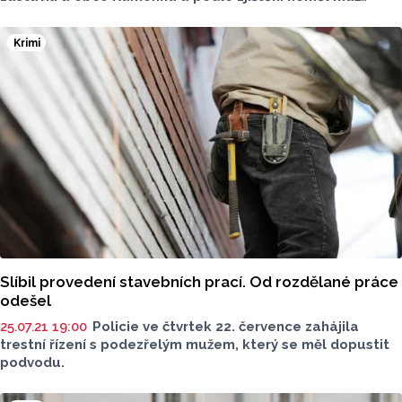
za volantem, co dělat.
Krimi
Slíbil provedení stavebních prací. Od rozdělané práce
odešel
25.07.21 19:00
Policie ve čtvrtek 22. července zahájila
trestní řízení s podezřelým mužem, který se měl dopustit
podvodu.