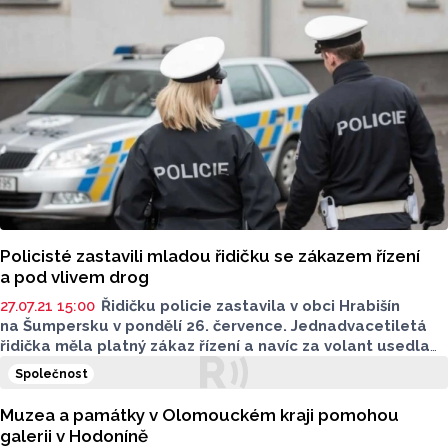
Policisté zastavili mladou řidičku se zákazem řízení
a pod vlivem drog
27.07.21 15:00
Řidičku policie zastavila v obci Hrabišín
na Šumpersku v pondělí 26. července. Jednadvacetiletá
řidička měla platný zákaz řízení a navíc za volant usedla
pod vlivem omamných látek.
Společnost
Muzea a památky v Olomouckém kraji pomohou
galerii v Hodoníně