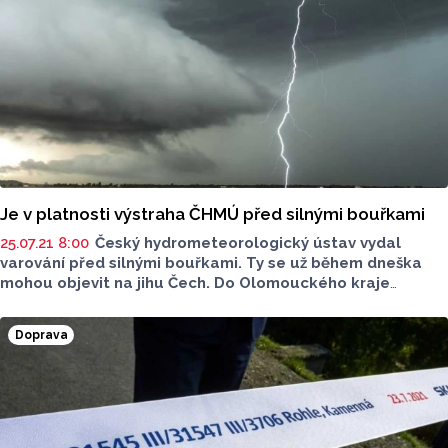
Je v platnosti výstraha ČHMÚ před silnými bouřkami
25.07.21 8:00
Český hydrometeorologický ústav vydal
varování před silnými bouřkami. Ty se už během dneška
mohou objevit na jihu Čech. Do Olomouckého kraje
by měly dorazit v noci z neděle na pondělí.
Doprava