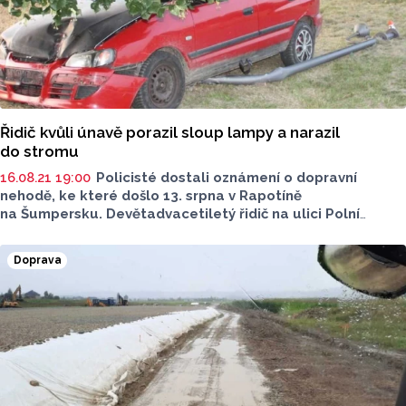
Řidič kvůli únavě porazil sloup lampy a narazil
do stromu
16.08.21 19:00
Policisté dostali oznámení o dopravní
nehodě, ke které došlo 13. srpna v Rapotíně
na Šumpersku. Devětadvacetiletý řidič na ulici Polní
porazil sloup veřejného osvětlení a svoje auto zastavil
až o kmen nedaleké lípy.
Doprava