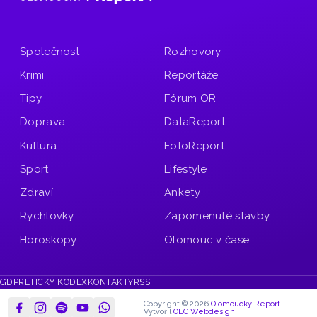
Společnost
Rozhovory
Krimi
Reportáže
Tipy
Fórum OR
Doprava
DataReport
Kultura
FotoReport
Sport
Lifestyle
Zdraví
Ankety
Rychlovky
Zapomenuté stavby
Horoskopy
Olomouc v čase
GDPR
ETICKÝ KODEX
KONTAKTY
RSS
Copyright © 2026
Olomoucký Report
Vytvořil
OLC Webdesign