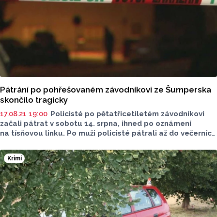
Pátrání po pohřešovaném závodníkovi ze Šumperska
skončilo tragicky
17.08.21 19:00
Policisté po pětatřicetiletém závodníkovi
začali pátrat v sobotu 14. srpna, ihned po oznámení
na tísňovou linku. Po muži policisté pátrali až do večerních
hodin pondělí 16. srpna.
Krimi