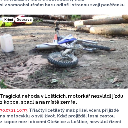
si v samoobslužném baru odložil stranou svoji peněženku.
Zatím neznámí pachatel neváhal a peněženku ukradl.
Krimi
Doprava
Tragická nehoda v Lošticích, motorkář nezvládl jízdu
z kopce, spadl a na místě zemřel
30.07.21 10:33
Třiačtyřicetiletý muž přišel včera při jízdě
na motocyklu o svůj život. Když projížděl lesní cestou
z kopce mezi obcemi Olešnice a Loštice, nezvládl řízení
a s motocyklem upadl na zem, kde ho oznamovatel našel