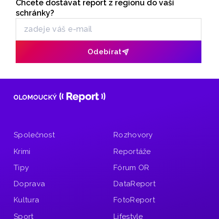
Chcete dostávat report z regionu do vaší
Odběr newsletteru
přes 200 vozidel a na pokutách vybrali skoro 200 tisíc
schránky?
korun.
Odebírat
Společnost
Rozhovory
Krimi
Reportáže
Tipy
Fórum OR
Doprava
DataReport
Kultura
FotoReport
Sport
Lifestyle