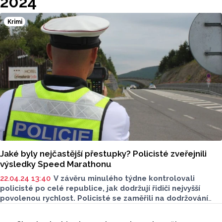
2024
Krimi
Jaké byly nejčastější přestupky? Policisté zveřejnili
výsledky Speed Marathonu
22.04.24 13:40
V závěru minulého týdne kontrolovali
policisté po celé republice, jak dodržují řidiči nejvyšší
povolenou rychlost. Policisté se zaměřili na dodržování
limitů jak v obcích, tak mimo obec na předem
Seriály
vytipovaných místech. Během jednoho dne zkontrolovali