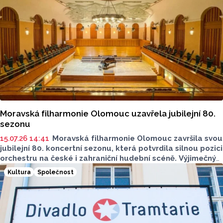
Moravská filharmonie Olomouc uzavřela jubilejní 80.
sezonu
15.07.26 14:41
Moravská filharmonie Olomouc završila svou
jubilejní 80. koncertní sezonu, která potvrdila silnou pozici
orchestru na české i zahraniční hudební scéně. Výjimečný
koncertní rok nabídl desítky symfonických, komorních
Kultura
Společnost
i crossoverových projektů, vystoupení předních českých
i zahraničních umělců, významné festivaly, zahraniční
zájezdy i obnovu festivalu Dvořákova Olomouc. Jubilejní
sezona se nesla ve znamení mimořádného zájmu publika.