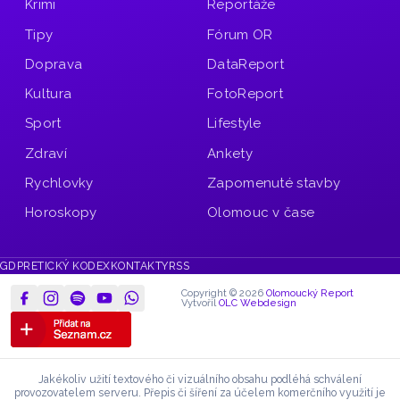
Krimi
Reportáže
Tipy
Fórum OR
Doprava
DataReport
Kultura
FotoReport
Sport
Lifestyle
Zdraví
Ankety
Rychlovky
Zapomenuté stavby
Horoskopy
Olomouc v čase
GDPR
ETICKÝ KODEX
KONTAKTY
RSS
Copyright © 2026
Olomoucký Report
Vytvořil
OLC Webdesign
Jakékoliv užití textového či vizuálního obsahu podléhá schválení
provozovatelem serveru.
Přepis či šíření za účelem komerčního využití je