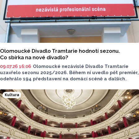
Olomoucké Divadlo Tramtarie hodnotí sezonu.
Co sbírka na nové divadlo?
09.07.26 16:06
Olomoucké nezávislé Divadlo Tramtarie
uzavřelo sezonu 2025/2026. Během ní uvedlo pět premiér,
odehrálo 194 představení na domácí scéně a dalších
35 zájezdových
představení po celé republice. V tiskové
zprávě dál uvadí divadlo, že všechna představení
Kultura
navštívilo více než 21tisíc diváků. Zmíněno bylo také
stěhování do nových prostor Hanáckých kasáren.