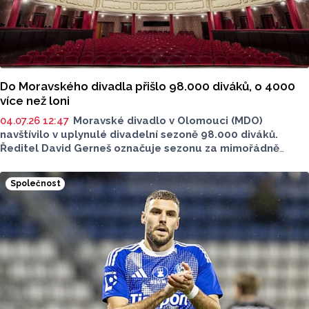
Do Moravského divadla přišlo 98.000 diváků, o 4000
více než loni
04.07.26 12:47
Moravské divadlo v Olomouci (MDO)
navštívilo v uplynulé divadelní sezoně 98.000 diváků.
Ředitel David Gerneš označuje sezonu za mimořádně
úspěšnou, diváků bylo v meziročním srovnání o 4000 více.
Mezi nejúspěšnější tituly patřil muzikál Evita, balet Romeo
Společnost
a Julie nebo činohra Sluha dvou pánů. Průměrná
návštěvnost za celou sezonu byla 80 procent, sdělila dnes
ČTK mluvčí divadla Vlasta Pechová. MDO ukončilo sezonu
na konci června festivalem Moravské divadelní léto.