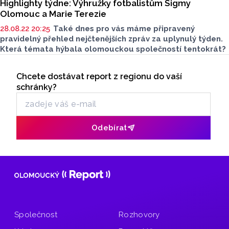
Highlighty týdne: Výhružky fotbalistům Sigmy
Olomouc a Marie Terezie
28.08.22 20:25
Také dnes pro vás máme připravený
pravidelný přehled nejčtenějších zpráv za uplynulý týden.
Která témata hýbala olomouckou společností tentokrát?
Seriály
Chcete dostávat report z regionu do vaší
Odběr newsletteru
schránky?
Odebírat
Společnost
Rozhovory