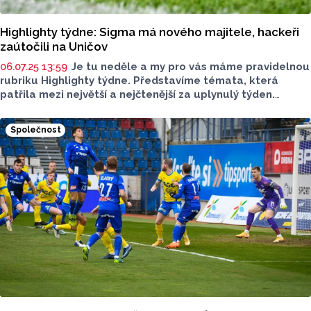
Highlighty týdne: Sigma má nového majitele, hackeři
zaútočili na Uničov
06.07.25 13:59
Je tu neděle a my pro vás máme pravidelnou
rubriku Highlighty týdne. Představíme témata, která
patřila mezi největší a nejčtenější za uplynulý týden.
Highlighty týdne si můžete pustit i do uší ve formátu
Podcastu Olomouckého Reportu.
Společnost