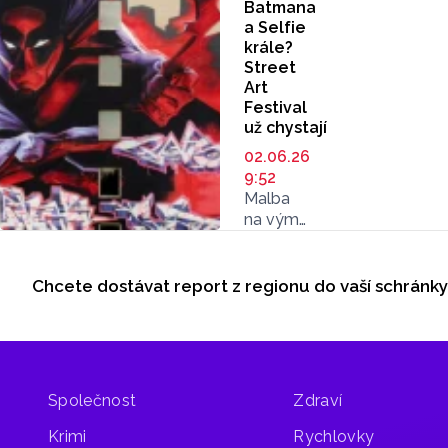
Batmana
a Selfie
krále?
Street
Art
Festival
už chystají
02.06.26
9:52
Malba
na výměníkové
stanici,
Seriály
mural
na Moravském
Chcete dostávat report z regionu do vaší schránk
Odběr newsletteru
divadle
nebo
malba
na budově
na třídě
Společnost
Zdraví
Svobody.
To je jen
Krimi
Rychlovky