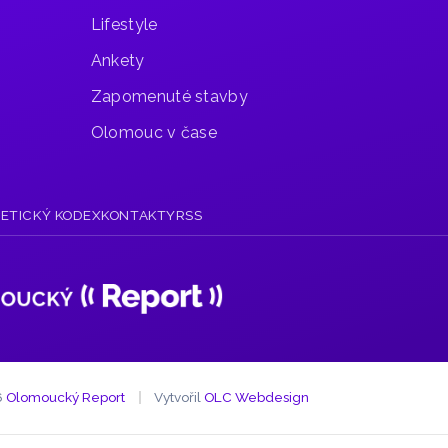
Lifestyle
Ankety
Zapomenuté stavby
Olomouc v čase
R
ETICKÝ KODEX
KONTAKTY
RSS
6
Olomoucký Report
Vytvořil
OLC Webdesign