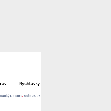
raví
Rychlovky
Horoskopy
Rozhovory
oucký Report
safe 2026