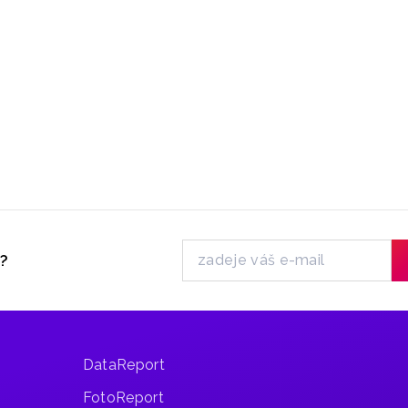
y?
DataReport
FotoReport