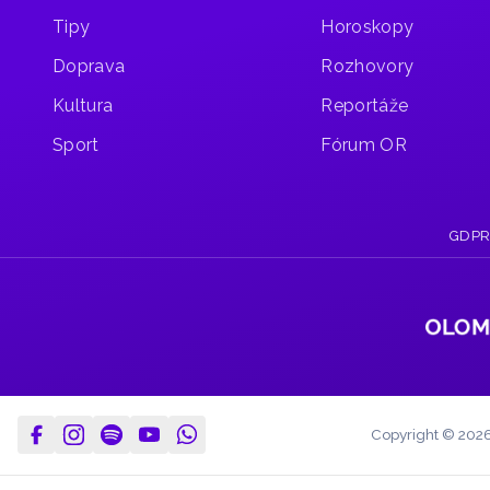
pár míst
z ploch,
Tipy
Horoskopy
kde
Doprava
Rozhovory
v minulých
letech
Kultura
Reportáže
úřadovali
umělci
Sport
Fórum OR
v rámci
Street
Art
Festivalu
GDP
Olomouc
(SAFE).
Copyright © 202