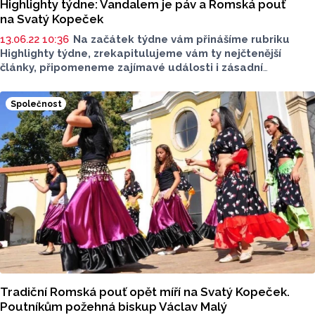
Highlighty týdne: Vandalem je páv a Romská pouť
na Svatý Kopeček
13.06.22 10:36
Na začátek týdne vám přinášíme rubriku
Highlighty týdne, zrekapitulujeme vám ty nejčtenější
články, připomeneme zajímavé události i zásadní
informace za minulý týden
.
Společnost
Tradiční Romská pouť opět míří na Svatý Kopeček.
Poutníkům požehná biskup Václav Malý