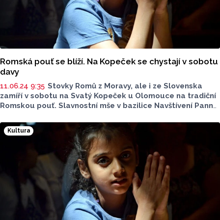
Romská pouť se blíží. Na Kopeček se chystají v sobotu
davy
11.06.24 9:35
Stovky Romů z Moravy, ale i ze Slovenska
zamíří v sobotu na Svatý Kopeček u Olomouce na tradiční
Romskou pouť. Slavnostní mše v bazilice Navštívení Panny
Marie se letos ujme pomocný biskup pražský Václav Malý,
pouť bude doprovázet také představení romských
Kultura
komunit. Akce má dlouhodobou tradici, letos se koná
pošestadvacáté, informovala zástupkyně ředitele
pořádající Charity Olomouc Barbora Cigánková. Svatý
Kopeček je s touto akcí spjat od počátku, některé ročníky
se ale uskutečnily kvůli rekonstrukci baziliky také
v katedrále svatého Václava v Olomouci.