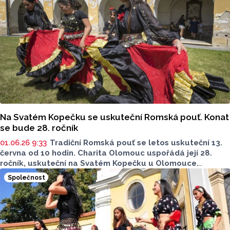
je důvodem, proč Romové na pouť míří z celé republiky
i zahraničí, řekli ČTK její účastníci.
Na Svatém Kopečku se uskuteční Romská pouť. Konat
se bude 28. ročník
01.06.26 9:33
Tradiční Romská pouť se letos uskuteční 13.
června od 10 hodin. Charita Olomouc uspořádá její 28.
ročník, uskuteční na Svatém Kopečku u Olomouce.
Do baziliky Navštívení Panny Marie se sjedou poutníci
Společnost
z celé České republiky i Slovenska. Letošním tématem
pouti je svatý František z Assisi.