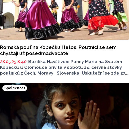
Romská pouť na Kopečku i letos. Poutníci se sem
chystají už posedmadvacáté
28.05.25 8:40
Bazilika Navštívení Panny Marie na Svatém
Kopečku u Olomouce přivítá v sobotu 14. června stovky
poutníků z Čech, Moravy i Slovenska. Uskuteční se zde 27.
ročník Romské pouti, který letos nese motto „Poutníci
naděje“. Akci pořádá Charita Olomouc.
Společnost