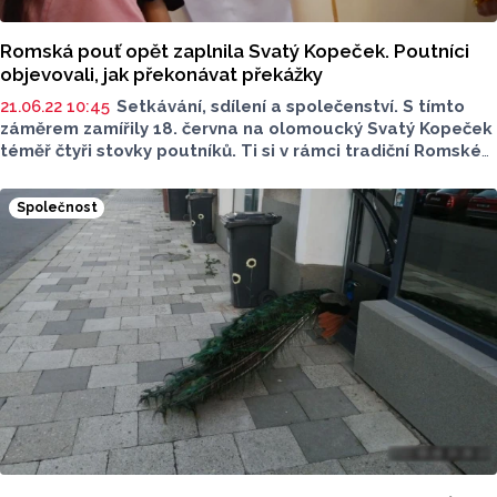
Romská pouť opět zaplnila Svatý Kopeček. Poutníci
objevovali, jak překonávat překážky
21.06.22 10:45
Setkávání, sdílení a společenství. S tímto
záměrem zamířily 18. června na olomoucký Svatý Kopeček
téměř čtyři stovky poutníků. Ti si v rámci tradiční Romské
pouti vychutnali bohatý program včetně mše svaté, hudby
a tance. Motivem letošního ročníku byla slova svatého
Společnost
Josefa Pháripena čaj tuke den zor, te džas dur (Těžkosti
ti mohou dát sílu jít dál). Mši svatou celebroval Mons.
Václav Malý.