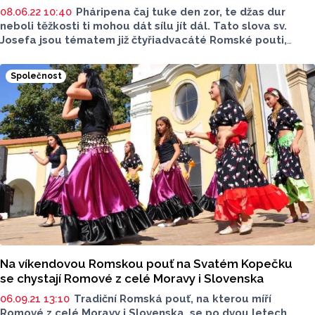
08.06.22 10:40
Pháripena čaj tuke den zor, te džas dur
neboli těžkosti ti mohou dát sílu jít dál. Tato slova sv.
Josefa jsou tématem již čtyřiadvacáté Romské pouti,
která proběhne v sobotu 18. června v bazilice Navštívení
Panny Marie na Svatém Kopečku u Olomouce. Poutníky
Společnost
čeká jak prostor pro duchovní sdílení a modlitby, tak
bohatý program včetně mše svaté, hudby, tance a zpěvu.
Na víkendovou Romskou pouť na Svatém Kopečku
se chystají Romové z celé Moravy i Slovenska
06.09.21 13:10
Tradiční Romská pouť, na kterou míří
Romové z celé Moravy i Slovenska, se po dvou letech