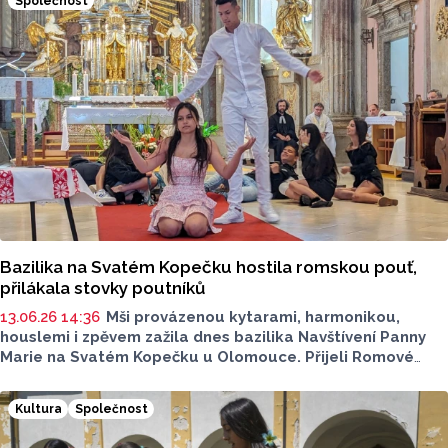
Společnost
Bazilika na Svatém Kopečku hostila romskou pouť,
přilákala stovky poutníků
13.06.26 14:36
Mši provázenou kytarami, harmonikou,
houslemi i zpěvem zažila dnes bazilika Navštívení Panny
Marie na Svatém Kopečku u Olomouce. Přijeli Romové
všech věkových skupin, konala se zde jejich tradiční
romská pouť. Mši sloužil nový pražský arcibiskup Stanislav
Kultura
Společnost
Přibyl. Do mše poutníci z řad mladších generací vstupovali
i divadelními scénkami. Právě atmosféra tohoto setkání