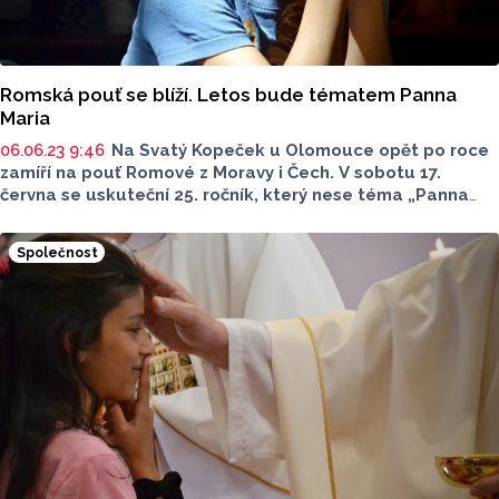
Romská pouť se blíží. Letos bude tématem Panna
Maria
06.06.23 9:46
Na Svatý Kopeček u Olomouce opět po roce
zamíří na pouť Romové z Moravy i Čech.
V sobotu 17.
června se uskuteční
25. ročník, který nese téma „Panna
Maria, matka nás všech“. Romská pouť na Svatém
Kopečku je unikátní akcí v celé České republice.
Společnost