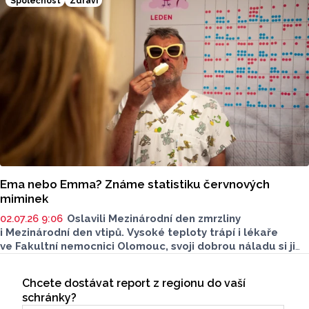
Společnost
Zdraví
Ema nebo Emma? Známe statistiku červnových
miminek
02.07.26 9:06
Oslavili Mezinárodní den zmrzliny
i Mezinárodní den vtipů. Vysoké teploty trápí i lékaře
ve Fakultní nemocnici Olomouc, svoji dobrou náladu si jimi
však zkazit nenechají. Opět přichystali statistiku
Seriály
z porodních sálů. Přehled o červnových miminkách jsme
Chcete dostávat report z regionu do vaší
Odběr newsletteru
pro vás zpracovali.
schránky?