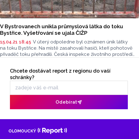
V Bystrovanech unikla průmyslová látka do toku
Bystřice. Vyšetřování se ujala ČIŽP
15.04.21 18:45
V úterý odpoledne byl oznámen únik látky
na toku Bystřice. Na místě zasahovali hasiči, kteří pohotově
přivaděč toku přehradili. Česká inspekce životního prostředí
(ČIŽP) pokračuje ve vyšetřování.
Seriály
Chcete dostávat report z regionu do vaší
Odběr newsletteru
schránky?
Odebírat