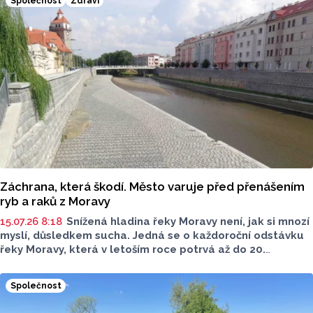
Společnost
Zdraví
Záchrana, která škodí. Město varuje před přenášením
ryb a raků z Moravy
15.07.26 8:18
Snížená hladina řeky Moravy není, jak si mnozí
myslí, důsledkem sucha. Jedná se o každoroční odstávku
řeky Moravy, která v letoším roce potrvá až do 20.
července. Nízká hladina však některé svádí k přenášení ryb
a raků z vysychajících tůní. Svými činy však mohou
Společnost
nevědomky úhyn živočichů urychlit.