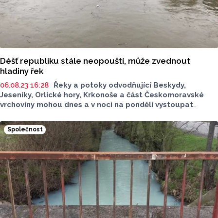
Déšť republiku stále neopouští, může zvednout
hladiny řek
06.08.23 16:28
Řeky a potoky odvodňující Beskydy,
Jeseníky, Orlické hory, Krkonoše a část Českomoravské
vrchoviny mohou dnes a v noci na pondělí vystoupat
na první povodňový stupeň, upozorňuje Český
hydrometeorologický ústav (ČHMÚ). V dnes aktualizované
Společnost
výstraze rovněž upravil oblast, ve které hrozí velmi
vydatný déšť. Silně by mělo pršet zejména na horách
na severovýchodě Česka a části Českomoravské vrchoviny.