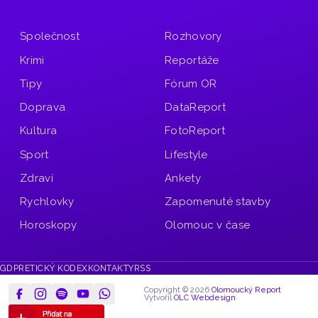
Společnost
Rozhovory
Krimi
Reportáže
Tipy
Fórum OR
Doprava
DataReport
Kultura
FotoReport
Sport
Lifestyle
Zdraví
Ankety
Rychlovky
Zapomenuté stavby
Horoskopy
Olomouc v čase
GDPR
ETICKÝ KODEX
KONTAKTY
RSS
Copyright © 2026
Olomoucký Report
Vytvořil
OLC Webdesign