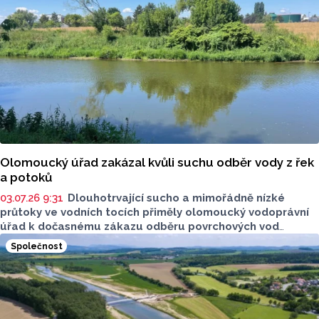
Olomoucký úřad zakázal kvůli suchu odběr vody z řek
a potoků
03.07.26 9:31
Dlouhotrvající sucho a mimořádně nízké
průtoky ve vodních tocích přiměly olomoucký vodoprávní
úřad k dočasnému zákazu odběru povrchových vod
z Bystřice, Trusovického a Dolanského potoka i jejich
Společnost
přítoků. Opatření má pomoci ochránit vodní ekosystémy,
které jsou v důsledku extrémních veder a nedostatku
vody pod stále větším tlakem.