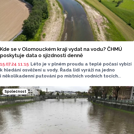
Kde se v Olomouckém kraji vydat na vodu? ČHMÚ
poskytuje data o sjízdnosti denně
15.07.24 11:15
Léto je v plném proudu a teplé počasí vybízí
k hledání osvěžení u vody. Řada lidí vyráží na jedno
i několikadenní putování po místních vodních tocích.
V souvislosti se suchem posledních let ale nejsou všechny
řeky sjízdné. Český hydrometeorologický ústav ale
Společnost
poskytuje mapu s aktuálním stavem vody v řekách.