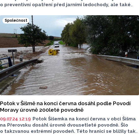
o preventivní opatření před jarními ledochody, ale také
dojde na prohlídku protipovodňových opatření, které jsou
po zbytek roku pod vodní hladinou. Srážka potrvá týden.
Společnost
Potok v Šišmě na konci června dosáhl podle Povodí
Moravy úrovně 200leté povodně
09.07.24 12:19
Potok Šišemka na konci června v obci Šišma
na Přerovsku dosáhl úrovně dvousetleté povodně. Šlo
o takzvanou extrémní povodeň. Této hranici se blížily také
hodnoty průtoku v další z postižených obcí, v Hradčanech.