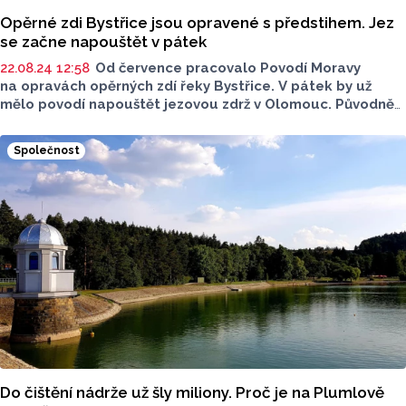
Opěrné zdi Bystřice jsou opravené s předstihem. Jez
se začne napouštět v pátek
22.08.24 12:58
Od července pracovalo Povodí Moravy
na opravách opěrných zdí řeky Bystřice. V pátek by už
mělo povodí napouštět jezovou zdrž v Olomouc. Původně
měly práce skončit až v říjnu.
Společnost
Do čištění nádrže už šly miliony. Proč je na Plumlově