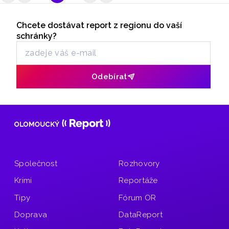
doporučení pro vodoprávní úřady a obce.
Seriály
Chcete dostávat report z regionu do vaší
Odběr newsletteru
schránky?
Odebírat
Společnost
Rozhovory
Krimi
Reportáže
Tipy
Fórum OR
Doprava
DataReport