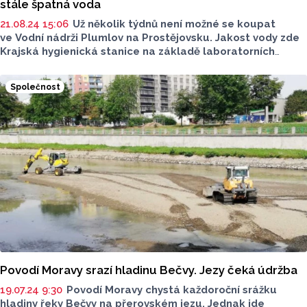
stále špatná voda
21.08.24 15:06
Už několik týdnů není možné se koupat
ve Vodní nádrži Plumlov na Prostějovsku. Jakost vody zde
Krajská hygienická stanice na základě laboratorních
výsledků hodnotí stupněm pět, tedy nejhorším možným
a vydala také výslovný zákaz koupání. Plumlovská
Společnost
přehrada se s problémovou kvalitou vody potýká
dlouhodobě, zákaz totiž KHS vydala i loni, ale o několik
týdnů později. Pravidelná měření neukazují žádná zlepšení,
další výsledky bude mít KHS ve čtvrtek. Olomoucký kraj
s okolními obcemi a Povodím Moravy přitom vynaložil
nemalé peníze na zlepšení kvality vody.
Povodí Moravy srazí hladinu Bečvy. Jezy čeká údržba
19.07.24 9:30
Povodí Moravy chystá každoroční srážku
hladiny řeky Bečvy na přerovském jezu. Jednak jde