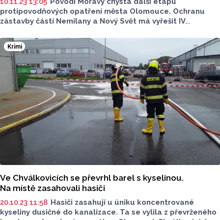
10.11.23 13:05
Povodí Moravy chystá další etapu
protipovodňových opatření města Olomouce. Ochranu
zástavby částí Nemilany a Nový Svět má vyřešit IV.
A etapa, Povodí Moravy vybralo jejího zhotovitele na konci
října.
Krimi
Ve Chválkovicích se převrhl barel s kyselinou.
Na místě zasahovali hasiči
20.10.23 11:58
Hasiči zasahují u úniku koncentrované
kyseliny dusičné do kanalizace. Ta se vylila z převrženého