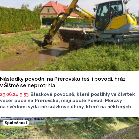
měsíce, jez zůstane vypuštěný do konce srpna, řekl dnes
mluvčí Povodí Moravy Petr Chmelař. Pokles hladiny
na Moravě ovlivní i aktivity na řece - po devíti letech
se musel zcela zastavit provoz Plaveb Olomouc
na výletních lodích, řekl dnes organizátor plaveb Šimon
Pelikán.
Následky povodní na Přerovsku řeší i povodí, hráz
v Šišmě se neprotrhla
29.06.24 9:53
Bleskové povodně, které postihly ve čtvrtek
večer obce na Přerovsku, mají podle Povodí Moravy
na svědomí vydatné srážkové úhrny, které na některých
místech přesáhly 40 milimetrů za 24 hodin. V kombinaci
s vysokým nasycením půdy to vedlo k výraznému odtoku
Společnost
a bleskovým povodním, a to i v místech, kde se takové
jevy obvykle nevyskytují. Hráz v Šišmě protržena nebyla,
přetékající voda pouze poškodila část vzdušné strany.