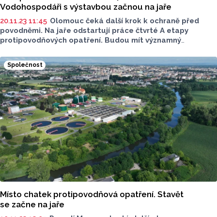
Vodohospodáři s výstavbou začnou na jaře
20.11.23 11:45
Olomouc čeká další krok k ochraně před
povodněmi. Na jaře odstartují práce čtvrté A etapy
protipovodňových opatření. Budou mít významný
ekologický přínos a vyřeší ochranu zástavby městské části
Nový Svět a Nemilany. Celkové investiční náklady
Společnost
se vyšplhají na 170 milionů korun.
Místo chatek protipovodňová opatření. Stavět
se začne na jaře