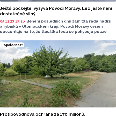
Ještě počkejte, vyzývá Povodí Moravy. Led ještě není
dostatečně silný
05.12.23 13:26
Během posledních dnů zamrzla řada nádrží
a rybníků v Olomouckém kraji. Povodí Moravy ovšem
upozorňuje na to, že tloušťka ledu se pohybuje pouze
v řádech několika centimetrů. "Nedoporučujeme vůbec
na led vstupovat,“ uvedl mluvčí Povodí Moravy Petr
Společnost
Chmelař. V dalších dnech se má navíc oteplit.
Protipovodňová ochrana za 170 milionů.