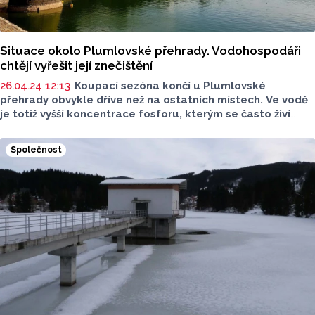
Situace okolo Plumlovské přehrady. Vodohospodáři
chtějí vyřešit její znečištění
26.04.24 12:13
Koupací sezóna končí u Plumlovské
přehrady obvykle dříve než na ostatních místech. Ve vodě
je totiž vyšší koncentrace fosforu, kterým se často živí
sinice. Zástupci Olomouckého kraje, Povodí Moravy,
vodoprávních úřadů a obcí z okolí Plumlova řešili situaci
Společnost
na jednání.