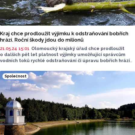
Kraj chce prodloužit výjimku k odstraňování bobřích
hrází. Roční škody jdou do milionů
21.05.24 15:01
Olomoucký krajský úřad chce prodloužit
o dalších pět let platnost výjimky umožňující správcům
vodních toků rychlé odstraňování či úpravu bobřích hrází
a sídel, kvůli kterým by jinak hrozilo vylití vody z koryta řek
a potoků. Díky nařízení z roku 2014 odpadlo zdlouhavé
Společnost
projednávání žádostí o odstranění rizikových hrází
chráněných bobrů. Výjimka je každoročně využívána
na několika místech Olomouckého kraje, kde bobří hráze
ohrožují majetek v okolí vodních toků. Povodí Moravy
vyčíslilo roční škody způsobené bobry na několik milionů
korun.