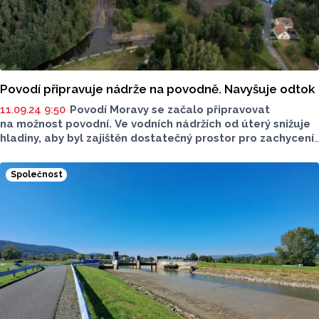
Povodí připravuje nádrže na povodně. Navyšuje odtok
11.09.24 9:50
Povodí Moravy se začalo připravovat
na možnost povodní. Ve vodních nádržích od úterý snižuje
hladiny, aby byl zajištěn dostatečný prostor pro zachycení
nebo zpomalení povodňových průtoků. Reaguje tak
na upozornění Českého hydrometeorologického ústavu
Společnost
(ČHMÚ) o vydatných srážkách v příštích dnech.