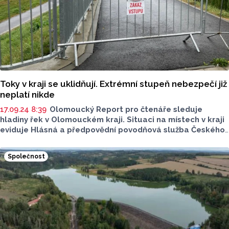
Toky v kraji se uklidňují. Extrémní stupeň nebezpečí již
neplatí nikde
17.09.24 8:39
Olomoucký Report pro čtenáře sleduje
hladiny řek v Olomouckém kraji. Situaci na místech v kraji
eviduje Hlásná a předpovědní povodňová služba Českého
hydrometeorologického ústavu (ČHMÚ) první stupeň
povodňové aktivity (SPA).
Společnost