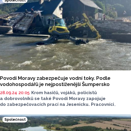
Společnost
Povodí Moravy zabezpečuje vodní toky. Podle
vodohospodářů je nejpostiženější Šumpersko
28.09.24 20:05
Krom hasičů, vojáků, policistů
a dobrovolníků se také Povodí Moravy zapojuje
do zabezpečovacích prací na Jesenicku. Pracovníci
z povodí si berou za cíl hlavně předejít dalším škodám
a zajistit průtočnost koryt vodních toků. Zároveň
Společnost
kontrolují vodních toků, protipovodňových opatření
i břehových porostů.