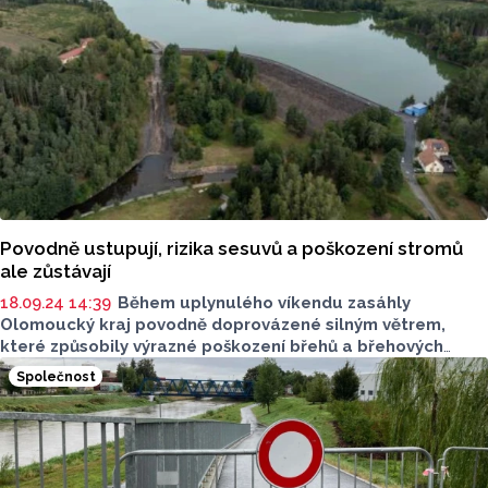
Povodně ustupují, rizika sesuvů a poškození stromů
ale zůstávají
18.09.24 14:39
Během uplynulého víkendu zasáhly
Olomoucký kraj povodně doprovázené silným větrem,
které způsobily výrazné poškození břehů a břehových
porostů v okolí vodních toků. Přestože se situace
Společnost
postupně stabilizuje, některá města zavedla preventivní
opatření k zajištění bezpečnosti obyvatel.