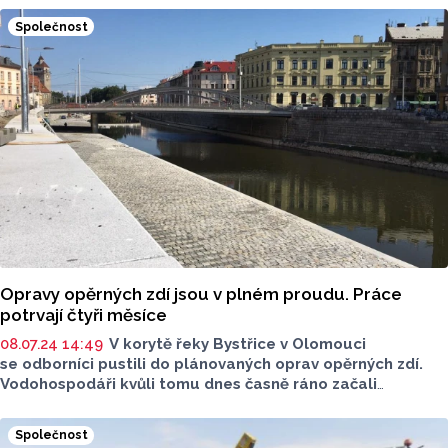
Vodohospodáři pokračují v odstraňování povodňových
Společnost
škod. Hráz nádrže v Šišmě, která se během povodně
přelila, je nyní opravená a zabezpečená. Přívalová
povodeň obce ležící podél Šišemky zasáhla 27. června.
Opravy opěrných zdí jsou v plném proudu. Práce
potrvají čtyři měsíce
08.07.24 14:49
V korytě řeky Bystřice v Olomouci
se odborníci pustili do plánovaných oprav opěrných zdí.
Vodohospodáři kvůli tomu dnes časně ráno začali
vypouštět jezovou zdrž, projeví se to nejen na poklesu
vody v Bystřici, ale i v řece Moravě. Samotné práce
Společnost
na úseku v délce zhruba 1,2 kilometru potrvají čtyři