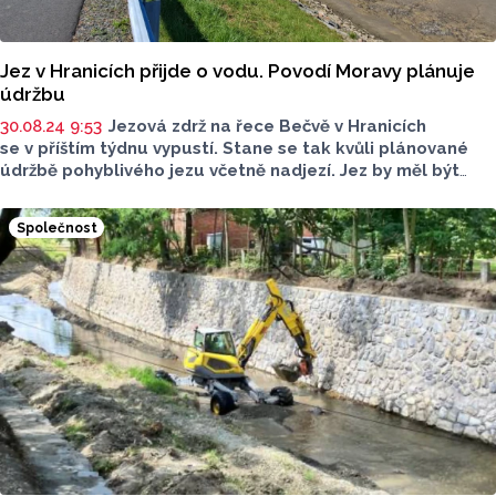
Jez v Hranicích přijde o vodu. Povodí Moravy plánuje
údržbu
30.08.24 9:53
Jezová zdrž na řece Bečvě v Hranicích
se v příštím týdnu vypustí. Stane se tak kvůli plánované
údržbě pohyblivého jezu včetně nadjezí. Jez by měl být
vypuštěný týden.
Společnost