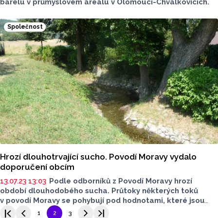
barelu v průmyslovém areálu v Olomouci-Chválkovicích.
Společnost
Hrozí dlouhotrvající sucho. Povodí Moravy vydalo
doporučení obcím
13.07.23 13:03
Podle odborníků z Povodí Moravy hrozí
období dlouhodobého sucha. Průtoky některých toků
v povodí Moravy se pohybují pod hodnotami, které jsou
pro červenec běžné. Povodí Moravy proto vydalo
1
2
3