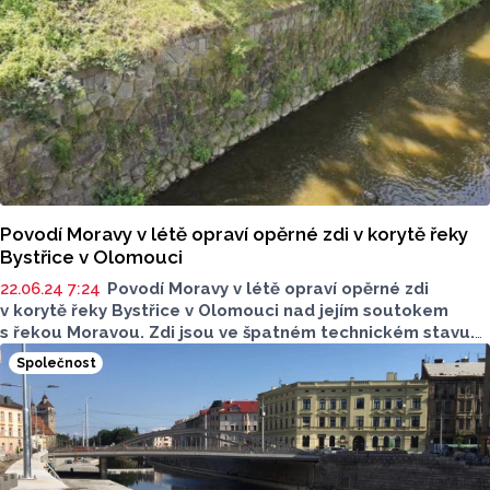
Povodí Moravy v létě opraví opěrné zdi v korytě řeky
Bystřice v Olomouci
22.06.24 7:24
Povodí Moravy v létě opraví opěrné zdi
v korytě řeky Bystřice v Olomouci nad jejím soutokem
s řekou Moravou. Zdi jsou ve špatném technickém stavu.
Rekonstrukce bude zahájena v červenci a zabere zhruba
Společnost
čtyři měsíce. Povodí Moravy do opravy investuje 7,8
milionu korun. Kvůli této investiční akci bude vypuštěna
nádrž u jezu. Snížení hladiny v Bystřici využije Povodí
Moravy k opravě jezu. Sdělil to generální ředitel Povodí
Moravy Václav Gargulák.