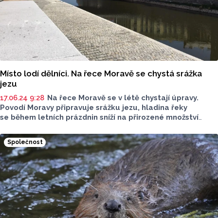
Místo lodí dělníci. Na řece Moravě se chystá srážka
jezu
17.06.24 9:28
Na řece Moravě se v létě chystají úpravy.
Povodí Moravy připravuje srážku jezu, hladina řeky
se během letních prázdnin sníží na přirozené množství
vody, aby se mohly realizovat stavební práce. Lodě tak
po řece neprojedou.
Společnost