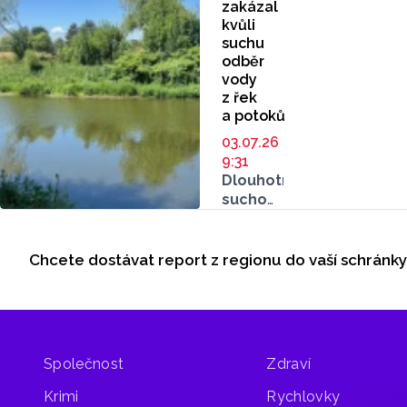
zakázal
kvůli
suchu
odběr
vody
z řek
a potoků
03.07.26
9:31
Dlouhotrvající
sucho
a mimořádně
Seriály
nízké
průtoky
Chcete dostávat report z regionu do vaší schránk
Odběr newsletteru
ve vodních
tocích
přiměly
olomoucký
vodoprávní
Společnost
Zdraví
úřad
k dočasnému
Krimi
Rychlovky