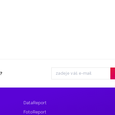
y?
DataReport
FotoReport