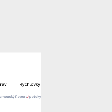
raví
Rychlovky
Horoskopy
Rozhovory
omoucký Report
potoky