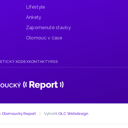
Lifestyle
Ankety
Zapomenuté stavby
Olomouc v čase
R
ETICKÝ KODEX
KONTAKTY
RSS
6
Olomoucký Report
Vytvořil
OLC Webdesign