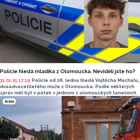
pokračuje.
Policie hledá mladíka z Olomoucka. Neviděli jste ho?
31.01.25 17:19
Policie od 28. ledna hledá Vojtěcha Machalu,
dvaadvacetiletého muže z Olomoucka. Podle některých
zpráv měl být v pátek v jednom z olomouckých tanečních
klubů a od té doby o něm jeho blízcí neví.
Krimi