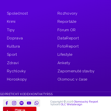
Společnost
Rozhovory
Krimi
Reportáže
Tipy
Fórum OR
Doprava
DataReport
Kultura
FotoReport
Sport
Lifestyle
Zdraví
Ankety
Rychlovky
Zapomenuté stavby
Horoskopy
Olomouc v čase
GDPR
ETICKÝ KODEX
KONTAKTY
RSS
Copyright © 2026
Olomoucký Report
Vytvořil
OLC Webdesign