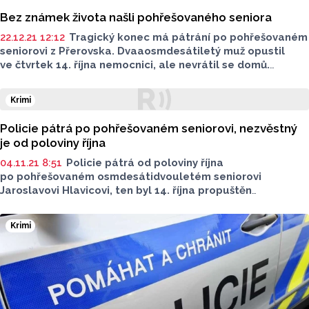
Bez známek života našli pohřešovaného seniora
22.12.21 12:12
Tragický konec má pátrání po pohřešovaném
seniorovi z Přerovska. Dvaaosmdesátiletý muž opustil
ve čtvrtek 14. října nemocnici, ale nevrátil se domů.
Seniora našli bez známek života.
Krimi
Policie pátrá po pohřešovaném seniorovi, nezvěstný
je od poloviny října
04.11.21 8:51
Policie pátrá od poloviny října
po pohřešovaném osmdesátidvouletém seniorovi
Jaroslavovi Hlavicovi, ten byl 14. října propuštěn
z Vojenské nemocnice Olomouc. Od té doby o sobě
nepodal zprávu rodině a do místa bydliště se nevrátil.
Krimi