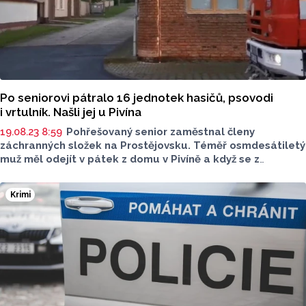
Po seniorovi pátralo 16 jednotek hasičů, psovodi
i vrtulník. Našli jej u Pivína
19.08.23 8:59
Pohřešovaný senior zaměstnal členy
záchranných složek na Prostějovsku. Téměř osmdesátiletý
muž měl odejít v pátek z domu v Pivíně a když se z
procházky nevracel, začala jej rodina hledat.
Krimi