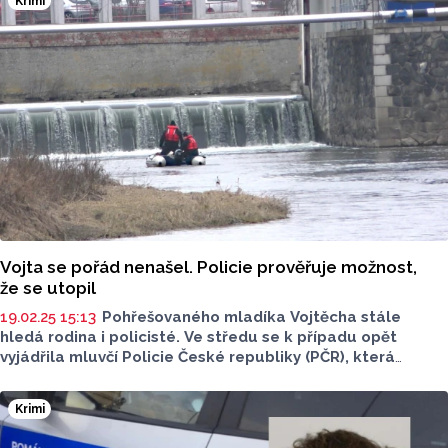
Krimi
Vojta se pořád nenašel. Policie prověřuje možnost,
že se utopil
19.02.25 15:13
Pohřešovaného mladíka Vojtěcha stále
hledá rodina i policisté. Ve středu se k případu opět
vyjádřila mluvčí Policie České republiky (PČR), která
zároveň vyzvala k opatrnosti při šíření neověřených
informací. Podle mluvčí by zmizení Vojtěcha Machaly
Krimi
mohlo souviset s nahlášeným topícím se mužem. Ani
jednoho ovšem zatím policie nenašla, a tak pátrání