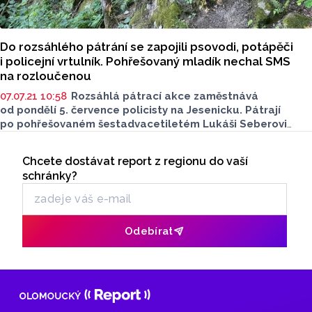
Do rozsáhlého pátrání se zapojili psovodi, potápěči
i policejní vrtulník. Pohřešovaný mladík nechal SMS
na rozloučenou
07.07.21 10:58
Rozsáhlá pátrací akce zaměstnává
od pondělí 5. července policisty na Jesenicku. Pátrají
po pohřešovaném šestadvacetiletém Lukáši Seberovi
ze Staré Červené Vody, který odešel neznámo kam
Seriály
a bratrovi ve večerních hodinách zaslal SMS, ve které
Chcete dostávat report z regionu do vaší
Odběr newsletteru
napsal, že se loučí se životem.
schránky?
Odebírat