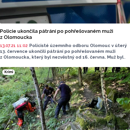
Policie ukončila pátrání po pohřešovaném muži
z Olomoucka
13.07.21 11:02
Policisté územního odboru Olomouc v úterý
13. července ukončili pátrání po pohřešovaném muži
z Olomoucka, který byl nezvěstný od 16. června. Muž byl
v pondělí 12. července nalezen bez známek života.
Krimi