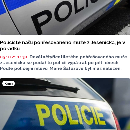
Policisté našli pohřešovaného muže z Jesenicka, je v
pořádku
05.10.21 11:51
Devětačtyřicetiletého pohřešovaného muže
z Jesenicka se podařilo policii vypátrat po pěti dnech.
Podle policejní mluvčí Marie Šafářové byl muž nalezen
na Hanušovicku. Do pátrání se zapojil také vrtulník.
Krimi