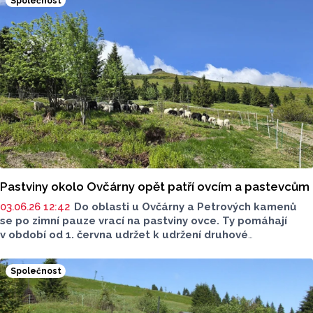
Společnost
Pastviny okolo Ovčárny opět patří ovcím a pastevcům
03.06.26 12:42
Do oblasti u Ovčárny a Petrových kamenů
se po zimní pauze vrací na pastviny ovce. Ty pomáhají
v období od 1. června udržet k udržení druhové
rozmanitosti zdejších alpínských trávníků. Turisté tak
mohou při výšlapu na Praděd potkat nejen stohlavé stádo
Společnost
ovcí, ale i pastevce v zácviku.