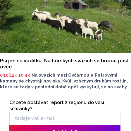
Psi jen na vodítku. Na horských svazích se budou pást
ovce
03.06.24 10:43
Na svazích mezi Ovčárnou a Petrovými
kameny se chystají novinky. Kvůli vzácným druhům rostlin,
které se tady v poslední době opět vyskytují, se na svahy
dostane stádo ovcí s pastevcem a ovčáckými psy. Kvůli
Seriály
volné pastvě by měli mít návštěvníci své psy na vodítku.
Chcete dostávat report z regionu do vaší
Odběr newsletteru
schránky?