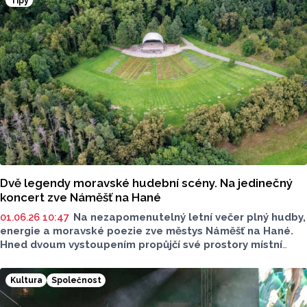
Tipy
Dvě legendy moravské hudební scény. Na jedinečný
koncert zve Náměšť na Hané
01.06.26 10:47
Na nezapomenutelný letní večer plný hudby,
energie a moravské poezie zve městys Náměšť na Hané.
Hned dvoum vystoupením propůjčí své prostory místní
amfiteátr. Těšit se můžete na Tomáše Kočka & Orchestr
nebo na hudební skupinu Fleret. Na co dalšího akce láká?
Kultura
Společnost