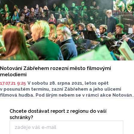
Notování Zábřehem rozezní město filmovými
melodiemi
17.07.21 9:25
V sobotu 28. srpna 2021, letos opět
v posunutém termínu, zazní Zábřehem a jeho ulicemi
filmová hudba. Pod širým nebem se v rámci akce Notování
Zábřehem představí zábřežský orchestr se svým zbrusu
Seriály
novým repertoárem filmové hudby. Chybět nebudou skvělí
Chcete dostávat report z regionu do vaší
Odběr newsletteru
zpěváci, sbory, videoprojekce ani světelná show a další
schránky?
překvapení.