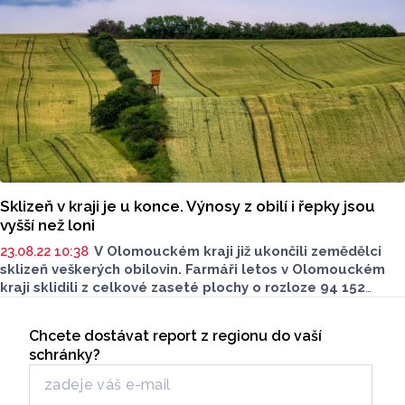
v posledních dnech zpomalilo deštivé počasí.
Sklizeň v kraji je u konce. Výnosy z obilí i řepky jsou
vyšší než loni
23.08.22 10:38
V Olomouckém kraji již ukončili zemědělci
sklizeň veškerých obilovin. Farmáři letos v Olomouckém
kraji sklidili z celkové zaseté plochy o rozloze 94 152
hektarů celkem 629 620 tun obilí při průměrném
Seriály
hektarovém výnosu 6,69 tuny
.
Chcete dostávat report z regionu do vaší
Odběr newsletteru
schránky?