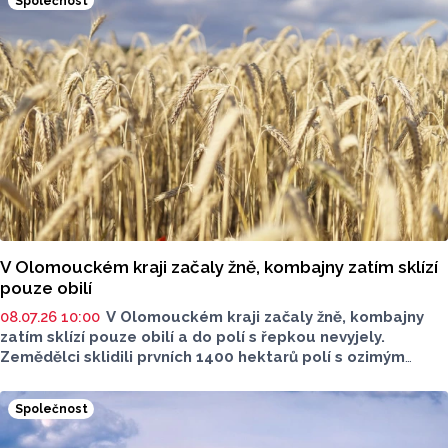
Společnost
V Olomouckém kraji začaly žně, kombajny zatím sklízí
pouze obilí
08.07.26 10:00
V Olomouckém kraji začaly žně, kombajny
zatím sklízí pouze obilí a do polí s řepkou nevyjely.
Zemědělci sklidili prvních 1400 hektarů polí s ozimým
ječmenem. V kraji je obilovinami oseto celkem 85 281
hektarů polí, meziročně o 3500 méně. Na dalších 21 422
Společnost
hektarech polí letos roste řepka. Vyplývá to z údajů, které
dnes zveřejnilo ministerstvo zemědělství. Začátek sklizně